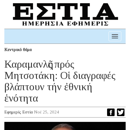
Toggle
navigati
Κεντρικό θέμα
Καραμανλῆς πρός
Μητσοτάκη: Οἱ διαγραφές
βλάπτουν τήν ἐθνική
ἑνότητα
Εφημερίς Εστία
Νοέ 25, 2024