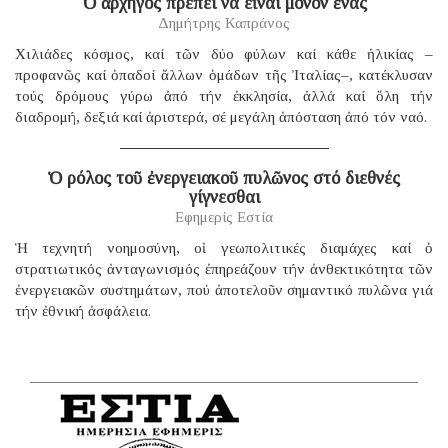
Ὁ ἀρχηγός πρέπει νά εἶναι μόνον ἕνας
Δημήτρης Καπράνος
Χιλιάδες κόσμος, καί τῶν δύο φύλων καί κάθε ἡλικίας –
προφανῶς καί ὀπαδοί ἄλλων ὁμάδων τῆς Ἰταλίας–, κατέκλυσαν
τούς δρόμους γύρω ἀπό τήν ἐκκλησία, ἀλλά καί ὅλη τήν
διαδρομή, δεξιά καί ἀριστερά, σέ μεγάλη ἀπόσταση ἀπό τόν ναό.
Ὁ ρόλος τοῦ ἐνεργειακοῦ πυλῶνος στό διεθνές
γίγνεσθαι
Εφημερίς Εστία
Ἡ τεχνητή νοημοσύνη, οἱ γεωπολιτικές διαμάχες καί ὁ
στρατιωτικός ἀνταγωνισμός ἐπηρεάζουν τήν ἀνθεκτικότητα τῶν
ἐνεργειακῶν συστημάτων, πού ἀποτελοῦν σημαντικό πυλῶνα γιά
τήν ἐθνική ἀσφάλεια.