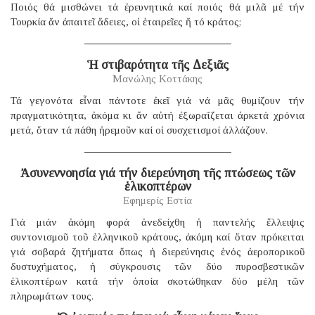
Ποιός θά μισθώνει τά ἐρευνητικά καί ποιός θά μιλᾶ μέ τήν
Τουρκία ἄν ἀπαιτεῖ ἄδειες, οἱ ἑταιρεῖες ἤ τό κράτος;
Ἡ στιβαρότητα τῆς Δεξιᾶς
Μανώλης Κοττάκης
Τά γεγονότα εἶναι πάντοτε ἐκεῖ γιά νά μᾶς θυμίζουν τήν
πραγματικότητα, ἀκόμα κι ἄν αὐτή ἐξωραΐζεται ἀρκετά χρόνια
μετά, ὅταν τά πάθη ἠρεμοῦν καί οἱ συσχετισμοί ἀλλάζουν.
Ἀσυνεννοησία γιά τήν διερεύνηση τῆς πτώσεως τῶν
ἑλικοπτέρων
Εφημερίς Εστία
Γιά μιάν ἀκόμη φορά ἀνεδείχθη ἡ παντελής ἔλλειψις
συντονισμοῦ τοῦ ἑλληνικοῦ κράτους, ἀκόμη καί ὅταν πρόκειται
γιά σοβαρά ζητήματα ὅπως ἡ διερεύνησις ἑνός ἀεροπορικοῦ
δυστυχήματος, ἡ σύγκρουσις τῶν δύο πυροσβεστικῶν
ἑλικοπτέρων κατά τήν ὁποία σκοτώθηκαν δύο μέλη τῶν
πληρωμάτων τους.