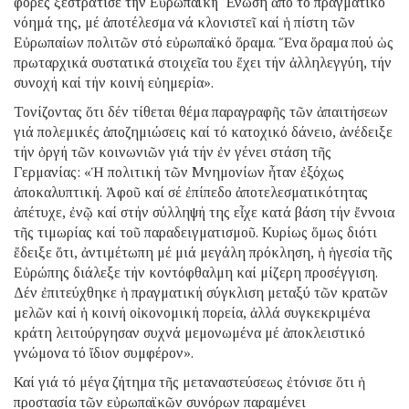
φορές ξεστράτισε τήν Εὐρωπαϊκή Ἕνωση ἀπό τό πραγματικό
νόημά της, μέ ἀποτέλεσμα νά κλονιστεῖ καί ἡ πίστη τῶν
Εὐρωπαίων πολιτῶν στό εὐρωπαϊκό ὅραμα. Ἕνα ὅραμα πού ὡς
πρωταρχικά συστατικά στοιχεῖα του ἔχει τήν ἀλληλεγγύη, τήν
συνοχή καί τήν κοινή εὐημερία».
Τονίζοντας ὅτι δέν τίθεται θέμα παραγραφῆς τῶν ἀπαιτήσεων
γιά πολεμικές ἀποζημιώσεις καί τό κατοχικό δάνειο, ἀνέδειξε
τήν ὀργή τῶν κοινωνιῶν γιά τήν ἐν γένει στάση τῆς
Γερμανίας: «Ἡ πολιτική τῶν Μνημονίων ἦταν ἐξόχως
ἀποκαλυπτική. Ἀφοῦ καί σέ ἐπίπεδο ἀποτελεσματικότητας
ἀπέτυχε, ἐνῷ καί στήν σύλληψή της εἶχε κατά βάση τήν ἔννοια
τῆς τιμωρίας καί τοῦ παραδειγματισμοῦ. Κυρίως ὅμως διότι
ἔδειξε ὅτι, ἀντιμέτωπη μέ μιά μεγάλη πρόκληση, ἡ ἡγεσία τῆς
Εὐρώπης διάλεξε τήν κοντόφθαλμη καί μίζερη προσέγγιση.
Δέν ἐπιτεύχθηκε ἡ πραγματική σύγκλιση μεταξύ τῶν κρατῶν
μελῶν καί ἡ κοινή οἰκονομική πορεία, ἀλλά συγκεκριμένα
κράτη λειτούργησαν συχνά μεμονωμένα μέ ἀποκλειστικό
γνώμονα τό ἴδιον συμφέρον».
Καί γιά τό μέγα ζήτημα τῆς μεταναστεύσεως ἐτόνισε ὅτι ἡ
προστασία τῶν εὐρωπαϊκῶν συνόρων παραμένει