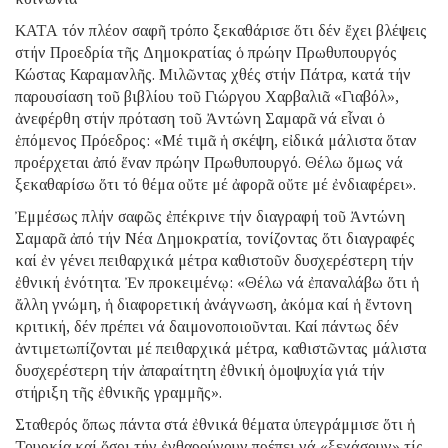
ΚΑΤΑ τόν πλέον σαφῆ τρόπο ξεκαθάρισε ὅτι δέν ἔχει βλέψεις
στήν Προεδρία τῆς Δημοκρατίας ὁ πρώην Πρωθυπουργός
Κώστας Καραμανλῆς. Μιλῶντας χθές στήν Πάτρα, κατά τήν
παρουσίαση τοῦ βιβλίου τοῦ Γιώργου Χαρβαλιᾶ «Γιαβόλ»,
ἀνεφέρθη στήν πρόταση τοῦ Ἀντώνη Σαμαρᾶ νά εἶναι ὁ
ἑπόμενος Πρόεδρος: «Μέ τιμᾶ ἡ σκέψη, εἰδικά μάλιστα ὅταν
προέρχεται ἀπό ἕναν πρώην Πρωθυπουργό. Θέλω ὅμως νά
ξεκαθαρίσω ὅτι τό θέμα οὔτε μέ ἀφορᾶ οὔτε μέ ἐνδιαφέρει».
Ἐμμέσως πλήν σαφῶς ἐπέκρινε τήν διαγραφή τοῦ Ἀντώνη
Σαμαρᾶ ἀπό τήν Νέα Δημοκρατία, τονίζοντας ὅτι διαγραφές
καί ἐν γένει πειθαρχικά μέτρα καθιστοῦν δυσχερέστερη τήν
ἐθνική ἑνότητα. Ἐν προκειμένῳ: «Θέλω νά ἐπαναλάβω ὅτι ἡ
ἄλλη γνώμη, ἡ διαφορετική ἀνάγνωση, ἀκόμα καί ἡ ἔντονη
κριτική, δέν πρέπει νά δαιμονοποιοῦνται. Καί πάντως δέν
ἀντιμετωπίζονται μέ πειθαρχικά μέτρα, καθιστῶντας μάλιστα
δυσχερέστερη τήν ἀπαραίτητη ἐθνική ὁμοψυχία γιά τήν
στήριξη τῆς ἐθνικῆς γραμμῆς».
Σταθερός ὅπως πάντα στά ἐθνικά θέματα ὑπεγράμμισε ὅτι ἡ
Τουρκία καί ὅσοι τήν ἐνθαρρύνουν πρέπει νά «ξεχάσουν» τίς