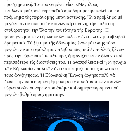
προσχηματική. Ἐν προκειμένῳ εἶπε: «Μεγάλους
κλυδωνισμούς στό εὐρωπαϊκό οἰκοδόμημα προκαλεῖ καί τό
πρόβλημα τῆς παράνομης μετανάστευσης. Ἕνα πρόβλημα μέ
μεγάλο ἀντίκτυπο στήν κοινωνική συνοχή, τήν πολιτική
σταθερότητα, τήν ἴδια τήν ταυτότητα τῆς Εὐρώπης. Ἡ
φυσιογνωμία τῶν εὐρωπαϊκῶν πόλεων ἔχει πλέον μεταβληθεῖ
δραματικά. Τό ζήτημα τῆς ἀδυναμίας ἐνσωμάτωσης τόσο
μεγάλων καί ἑτερόκλητων πληθυσμῶν, καί ἐν πολλοῖς ξένων
πρός τήν εὐρωπαϊκή κουλτούρα, ἐμφανίζει πλέον ὁλοένα καί
περισσότερο τίς διαστάσεις του. Ἡ ἀνασφάλεια καί ἡ ἀνησυχία
τῶν Εὐρωπαίων πολιτῶν ἀντικατοπτρίζεται στίς πολιτικές
τους ἀναζητήσεις. Ἡ Εὐρωπαϊκή Ἕνωση ἄργησε πολύ νά
δώσει τήν ἀπαιτούμενη ἔμφαση στήν προστασία τῶν κοινῶν
εὐρωπαϊκῶν συνόρων πού ἀκόμα καί σήμερα παραμένει σέ
μεγάλο βαθμό προσχηματική».