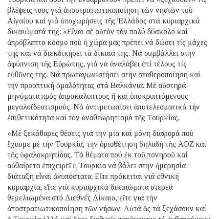
βλέψεις τους γιά ἀποστρατιωτικοποίηση τῶν νησιῶν τοῦ
Αἰγαίου καί γιά ὑποχωρήσεις τῆς Ἑλλάδος στά κυριαρχικά
δικαιώματά της: «Εἶναι σέ αὐτόν τόν πολύ δύσκολο καί
ἀπρόβλεπτο κόσμο πού ἡ χώρα μας πρέπει νά δώσει τίς μάχες
της καί νά διεκδικήσει τά δίκαιά της. Νά συμβάλλει στήν
ἀφύπνιση τῆς Εὐρώπης, γιά νά ἀναλάβει ἐπί τέλους τίς
εὐθῦνες της. Νά πρωταγωνιστήσει στήν σταθεροποίηση καί
τήν προοπτική ὁμαλότητας στά Βαλκάνια. Μέ αὐστηρά
μηνύματα πρός ἀπροκάλυπτους ἤ καί ὑποκρυπτόμενους
μεγαλοϊδεατισμούς. Νά ἀντιμετωπίσει ἀποτελεσματικά τήν
ἐπιθετικότητα καί τόν ἀναθεωρητισμό τῆς Τουρκίας.
»Μέ ξεκάθαρες θέσεις γιά τήν μία καί μόνη διαφορά πού
ἔχουμε μέ τήν Τουρκία, τήν ὁριοθέτηση δηλαδή τῆς ΑΟΖ καί
τῆς ὑφαλοκρηπίδας. Τά θέματα πού ἐκ τοῦ πονηροῦ καί
αὐθαίρετα ἐπιχειρεῖ ἡ Τουρκία νά βάλει στήν ἡμερησία
διάταξη εἶναι ἀνυπόστατα. Εἴτε πρόκειται γιά ἐθνική
κυριαρχία, εἴτε γιά κυριαρχικά δικαιώματα στερεά
θεμελιωμένα στό Διεθνές Δίκαιο, εἴτε γιά τήν
ἀποστρατιωτικοποίηση τῶν νήσων. Αὐτά ἄς τά ξεχάσουν καί