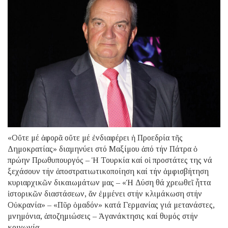
«Οὔτε μέ ἀφορᾶ οὔτε μέ ἐνδιαφέρει ἡ Προεδρία τῆς
Δημοκρατίας» διαμηνύει στό Μαξίμου ἀπό τήν Πάτρα ὁ
πρώην Πρωθυπουργός – Ἡ Τουρκία καί οἱ προστάτες της νά
ξεχάσουν τήν ἀποστρατιωτικοποίηση καί τήν ἀμφισβήτηση
κυριαρχικῶν δικαιωμάτων μας – «Ἡ Δύση θά χρεωθεῖ ἧττα
ἱστορικῶν διαστάσεων, ἄν ἐμμένει στήν κλιμάκωση στήν
Οὐκρανία» – «Πῦρ ὁμαδόν» κατά Γερμανίας γιά μετανάστες,
μνημόνια, ἀποζημιώσεις – Ἀγανάκτησις καί θυμός στήν
κοινωνία