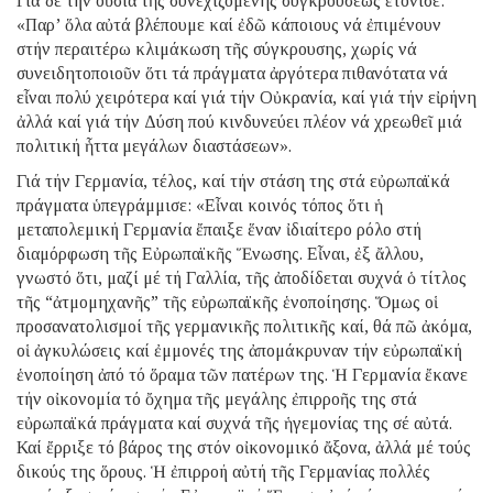
Γιά δέ τήν οὐσία τῆς συνεχιζομένης συγκρούσεως ἐτόνισε:
«Παρ’ ὅλα αὐτά βλέπουμε καί ἐδῶ κάποιους νά ἐπιμένουν
στήν περαιτέρω κλιμάκωση τῆς σύγκρουσης, χωρίς νά
συνειδητοποιοῦν ὅτι τά πράγματα ἀργότερα πιθανότατα νά
εἶναι πολύ χειρότερα καί γιά τήν Οὐκρανία, καί γιά τήν εἰρήνη
ἀλλά καί γιά τήν Δύση πού κινδυνεύει πλέον νά χρεωθεῖ μιά
πολιτική ἧττα μεγάλων διαστάσεων».
Γιά τήν Γερμανία, τέλος, καί τήν στάση της στά εὐρωπαϊκά
πράγματα ὑπεγράμμισε: «Εἶναι κοινός τόπος ὅτι ἡ
μεταπολεμική Γερμανία ἔπαιξε ἕναν ἰδιαίτερο ρόλο στή
διαμόρφωση τῆς Εὐρωπαϊκῆς Ἕνωσης. Εἶναι, ἐξ ἄλλου,
γνωστό ὅτι, μαζί μέ τή Γαλλία, τῆς ἀποδίδεται συχνά ὁ τίτλος
τῆς “ἀτμομηχανῆς” τῆς εὐρωπαϊκῆς ἑνοποίησης. Ὅμως οἱ
προσανατολισμοί τῆς γερμανικῆς πολιτικῆς καί, θά πῶ ἀκόμα,
οἱ ἀγκυλώσεις καί ἐμμονές της ἀπομάκρυναν τήν εὐρωπαϊκή
ἑνοποίηση ἀπό τό ὅραμα τῶν πατέρων της. Ἡ Γερμανία ἔκανε
τήν οἰκονομία τό ὄχημα τῆς μεγάλης ἐπιρροῆς της στά
εὐρωπαϊκά πράγματα καί συχνά τῆς ἡγεμονίας της σέ αὐτά.
Καί ἔρριξε τό βάρος της στόν οἰκονομικό ἄξονα, ἀλλά μέ τούς
δικούς της ὅρους. Ἡ ἐπιρροή αὐτή τῆς Γερμανίας πολλές