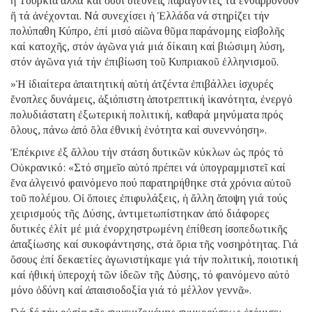
ἡ Τουρκία ἀλλά καί ὅσοι διεθνεῖς παράγοντες τά ἐνθαρρύνουν
ἤ τά ἀνέχονται. Νά συνεχίσει ἡ Ἑλλάδα νά στηρίζει τήν
πολύπαθη Κύπρο, ἐπί μισό αἰῶνα θῦμα παράνομης εἰσβολῆς
καί κατοχῆς, στόν ἀγῶνα γιά μιά δίκαιη καί βιώσιμη λύση,
στόν ἀγῶνα γιά τήν ἐπιβίωση τοῦ Κυπριακοῦ ἑλληνισμοῦ.
»Ἡ ἰδιαίτερα ἀπαιτητική αὐτή ἀτζέντα ἐπιβάλλει ἰσχυρές
ἔνοπλες δυνάμεις, ἀξιόπιστη ἀποτρεπτική ἱκανότητα, ἐνεργό
πολυδιάστατη ἐξωτερική πολιτική, καθαρά μηνύματα πρός
ὅλους, πάνω ἀπό ὅλα ἐθνική ἑνότητα καί συνεννόηση».
Ἐπέκρινε ἐξ ἄλλου τήν στάση δυτικῶν κύκλων ὡς πρός τό
Οὐκρανικό: «Στό σημεῖο αὐτό πρέπει νά ὑπογραμμιστεῖ καί
ἕνα ἀλγεινό φαινόμενο πού παρατηρήθηκε στά χρόνια αὐτοῦ
τοῦ πολέμου. Οἱ ὅποιες ἐπιφυλάξεις, ἡ ἄλλη ἄποψη γιά τούς
χειρισμούς τῆς Δύσης, ἀντιμετωπίστηκαν ἀπό διάφορες
δυτικές ἐλίτ μέ μιά ἐνορχηστρωμένη ἐπίθεση ἰσοπεδωτικῆς
ἀπαξίωσης καί συκοφάντησης, στά ὅρια τῆς νοσηρότητας. Γιά
ὅσους ἐπί δεκαετίες ἀγωνιστήκαμε γιά τήν πολιτική, ποιοτική
καί ἠθική ὑπεροχή τῶν ἰδεῶν τῆς Δύσης, τό φαινόμενο αὐτό
μόνο ὀδύνη καί ἀπαισιοδοξία γιά τό μέλλον γεννᾶ».