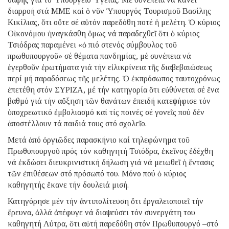
διαρροή στά ΜΜΕ καί ὁ νῦν Ὑπουργός Τουρισμοῦ Βασίλης
Κικίλιας, ὅτι οὔτε σέ αὐτόν παρεδόθη ποτέ ἡ μελέτη. Ὁ κύριος
Οἰκονόμου ἠναγκάσθη ὅμως νά παραδεχθεῖ ὅτι ὁ κύριος
Τσιόδρας παραμένει «ὁ πιό στενός σύμβουλος τοῦ
πρωθυπουργοῦ» σέ θέματα πανδημίας, μέ συνέπεια νά
ἐγερθοῦν ἐρωτήματα γιά τήν εἰλικρίνεια τῆς διαβεβαιώσεως
περί μή παραδόσεως τῆς μελέτης. Ὁ ἐκπρόσωπος ταυτοχρόνως
ἐπετέθη στόν ΣΥΡΙΖΑ, μέ τήν κατηγορία ὅτι εὐθύνεται σέ ἕνα
βαθμό γιά τήν αὔξηση τῶν θανάτων ἐπειδή κατεψήφισε τόν
ὑποχρεωτικό ἐμβολιασμό καί τίς ποινές σέ γονεῖς πού δέν
ἀποστέλλουν τά παιδιά τους στό σχολεῖο.
Μετά ἀπό ὀργιῶδες παρασκήνιο καί τηλεφώνημα τοῦ
Πρωθυπουργοῦ πρός τόν καθηγητή Τσιόδρα, ἐκεῖνος ἐδέχθη
νά ἐκδώσει διευκρινιστική δήλωση γιά νά μειωθεῖ ἡ ἔντασις
τῶν ἐπιθέσεων στό πρόσωπό του. Μόνο πού ὁ κύριος
καθηγητής ἔκανε τήν δουλειά μισή.
Κατηγόρησε μέν τήν ἀντιπολίτευση ὅτι ἐργαλειοποιεῖ τήν
ἔρευνα, ἀλλά ἀπέφυγε νά διαψεύσει τόν συνεργάτη του
καθηγητή Λύτρα, ὅτι αὐτή παρεδόθη στόν Πρωθυπουργό –στό