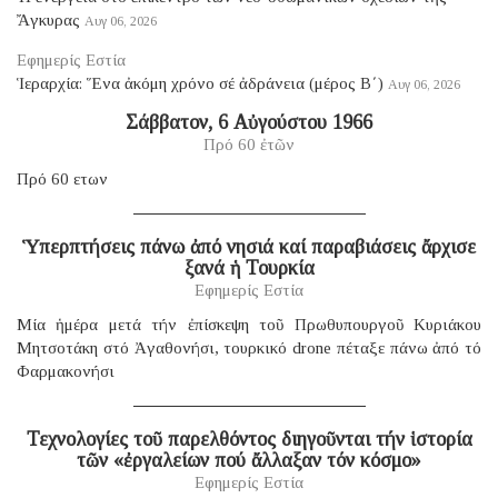
Ἄγκυρας
Αυγ 06, 2026
Εφημερίς Εστία
Ἱεραρχία: Ἕνα ἀκόμη χρόνο σέ ἀδράνεια (μέρος B΄)
Αυγ 06, 2026
Σάββατον, 6 Αὐγούστου 1966
Πρό 60 ἐτῶν
Πρό 60 ετων
Ὑπερπτήσεις πάνω ἀπό νησιά καί παραβιάσεις ἄρχισε
ξανά ἡ Τουρκία
Εφημερίς Εστία
Μία ἡμέρα μετά τήν ἐπίσκεψη τοῦ Πρωθυπουργοῦ Κυριάκου
Μητσοτάκη στό Ἀγαθονήσι, τουρκικό drone πέταξε πάνω ἀπό τό
Φαρμακονήσι
Τεχνολογίες τοῦ παρελθόντος διηγοῦνται τήν ἱστορία
τῶν «ἐργαλείων πού ἄλλαξαν τόν κόσμο»
Εφημερίς Εστία