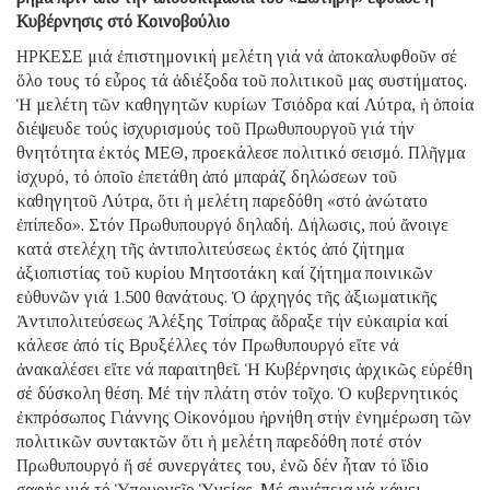
Κυβέρνησις στό Κοινοβούλιο
ΗΡΚΕΣΕ μιά ἐπιστημονική μελέτη γιά νά ἀποκαλυφθοῦν σέ
ὅλο τους τό εὖρος τά ἀδιέξοδα τοῦ πολιτικοῦ μας συστήματος.
Ἡ μελέτη τῶν καθηγητῶν κυρίων Τσιόδρα καί Λύτρα, ἡ ὁποία
διέψευδε τούς ἰσχυρισμούς τοῦ Πρωθυπουργοῦ γιά τήν
θνητότητα ἐκτός ΜΕΘ, προεκάλεσε πολιτικό σεισμό. Πλῆγμα
ἰσχυρό, τό ὁποῖο ἐπετάθη ἀπό μπαράζ δηλώσεων τοῦ
καθηγητοῦ Λύτρα, ὅτι ἡ μελέτη παρεδόθη «στό ἀνώτατο
ἐπίπεδο». Στόν Πρωθυπουργό δηλαδή. Δήλωσις, πού ἄνοιγε
κατά στελέχη τῆς ἀντιπολιτεύσεως ἐκτός ἀπό ζήτημα
ἀξιοπιστίας τοῦ κυρίου Μητσοτάκη καί ζήτημα ποινικῶν
εὐθυνῶν γιά 1.500 θανάτους. Ὁ ἀρχηγός τῆς ἀξιωματικῆς
Ἀντιπολιτεύσεως Ἀλέξης Τσίπρας ἄδραξε τήν εὐκαιρία καί
κάλεσε ἀπό τίς Βρυξέλλες τόν Πρωθυπουργό εἴτε νά
ἀνακαλέσει εἴτε νά παραιτηθεῖ. Ἡ Κυβέρνησις ἀρχικῶς εὑρέθη
σέ δύσκολη θέση. Μέ τήν πλάτη στόν τοῖχο. Ὁ κυβερνητικός
ἐκπρόσωπος Γιάννης Οἰκονόμου ἠρνήθη στήν ἐνημέρωση τῶν
πολιτικῶν συντακτῶν ὅτι ἡ μελέτη παρεδόθη ποτέ στόν
Πρωθυπουργό ἤ σέ συνεργάτες του, ἐνῶ δέν ἦταν τό ἴδιο
σαφής γιά τό Ὑπουργεῖο Ὑγείας. Μέ συνέπεια νά κάνει