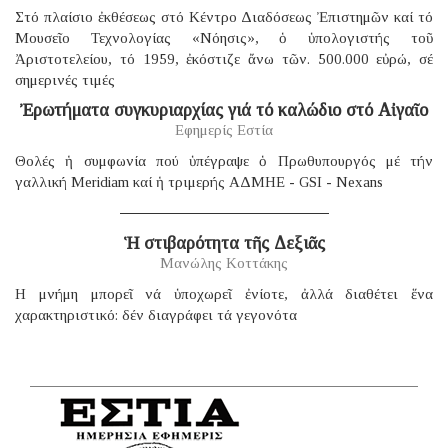
Στό πλαίσιο ἐκθέσεως στό Κέντρο Διαδόσεως Ἐπιστημῶν καί τό
Μουσεῖο Τεχνολογίας «Νόησις», ὁ ὑπολογιστής τοῦ
Ἀριστοτελείου, τό 1959, ἐκόστιζε ἄνω τῶν. 500.000 εὐρώ, σέ
σημερινές τιμές
Ἐρωτήματα συγκυριαρχίας γιά τό καλώδιο στό Αἰγαῖο
Εφημερίς Εστία
Θολές ἡ συμφωνία πού ὑπέγραψε ὁ Πρωθυπουργός μέ τήν
γαλλική Μeridiam καί ἡ τριμερής ΑΔΜΗΕ - GSI - Nexans
Ἡ στιβαρότητα τῆς Δεξιᾶς
Μανώλης Κοττάκης
H μνήμη μπορεῖ νά ὑποχωρεῖ ἐνίοτε, ἀλλά διαθέτει ἕνα
χαρακτηριστικό: δέν διαγράφει τά γεγονότα