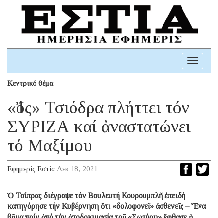
Toggle
navigati
Κεντρικό θέμα
«Ἰός» Τσιόδρα πλήττει τόν
ΣΥΡΙΖΑ καί ἀναστατώνει
τό Μαξίμου
Εφημερίς Εστία
Δεκ 18, 2021
Ὁ Τσίπρας διέγραψε τόν Βουλευτή Κουρουμπλῆ ἐπειδή
κατηγόρησε τήν Κυβέρνηση ὅτι «δολοφονεῖ» ἀσθενεῖς – Ἕνα
βῆμα πρίν ἀπό τήν ἀποδοκιμασία τοῦ «Σωτήρη» ἔφθασε ἡ