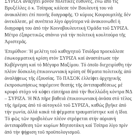
ΣΥΡΙΖΑ ἀναζητεῖ μόνον πολιτικές εὐθῦνες, ἐνῶ ἀπό τίς
Βρυξέλλες ὁ κ. Τσίπρας κάλεσε τόν Βουλευτή του νά
ἀνακαλέσει ἐπί ποινῆς διαγραφῆς. Ὁ κύριος Κουρουμπλῆς δέν
ἀνεκάλεσε, μέ συνέπεια λίγο ἀργότερα νά ἀνακοινωθεῖ ἡ
διαγραφή του ἀπό τήν Κοινοβουλευτική Ὁμάδα τοῦ ΣΥΡΙΖΑ.
Μέτρο ἐξαιρετικῶς σπάνιο γιά τήν πολιτική κουλτούρα τῆς
Ἀριστερᾶς.
Ἐπιμύθιον: Ἡ μελέτη τοῦ καθηγητοῦ Τσιόδρα προεκάλεσε
ἐσωκομματική κρίση στόν ΣΥΡΙΖΑ καί ἀναστάτωσε τήν
Κυβέρνηση καί τό Μέγαρο Μαξίμου. Τό ὁποῖο διεχειρίσθη τήν
πλέον δύσκολη ἐπικοινωνιακή κρίση σέ θέματα πολιτικῆς ἀπό
ἀναλήψεως τῆς ἐξουσίας. Τό ΠΑΣΟΚ ἐλλείψει ἀρχηγικῆς
ἐκπροσωπήσεως παρέμεινε θεατής τῆς ἀντιπαραθέσεως μέ
κρυφό στόχο νά κόψει εἰσιτήρια ἀπό τήν θυελλώδη κόντρα ΝΔ
– ΣΥΡΙΖΑ. Ἡ ΝΔ πῆρε βαθειά ἐπικοινωνιακή ἀνάσα στό τέλος
τῆς ἡμέρας ἀπό τό αὐτογκόλ τοῦ ΣΥΡΙΖΑ, καθώς βγῆκε ἀπό
τήν γωνία, ἀλλά κακά τά ψέμματα τραυματίστηκε καί ἡ ἴδια.
Τό φῶς τῶν προβολέων πλέον στρέφεται στήν αὐριανή
ἀντιπαράθεση τῶν κυρίων Μητσοτάκη καί Τσίπρα λίγο πρίν
ἀπό τήν ψήφιση τοῦ προϋπολογισμοῦ.