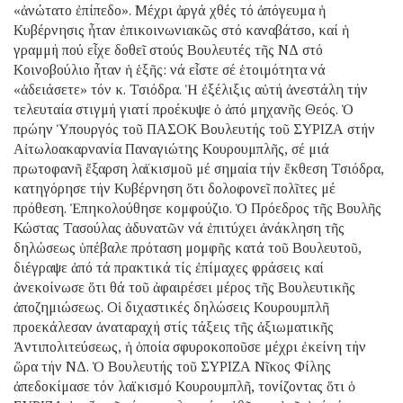
«ἀνώτατο ἐπίπεδο». Μέχρι ἀργά χθές τό ἀπόγευμα ἡ
Κυβέρνησις ἦταν ἐπικοινωνιακῶς στό καναβάτσο, καί ἡ
γραμμή πού εἶχε δοθεῖ στούς Βουλευτές τῆς ΝΔ στό
Κοινοβούλιο ἦταν ἡ ἑξῆς: νά εἶστε σέ ἑτοιμότητα νά
«ἀδειάσετε» τόν κ. Τσιόδρα. Ἡ ἐξέλιξις αὐτή ἀνεστάλη τήν
τελευταία στιγμή γιατί προέκυψε ὁ ἀπό μηχανῆς Θεός. Ὁ
πρώην Ὑπουργός τοῦ ΠΑΣΟΚ Βουλευτής τοῦ ΣΥΡΙΖΑ στήν
Αἰτωλοακαρνανία Παναγιώτης Κουρουμπλῆς, σέ μιά
πρωτοφανῆ ἔξαρση λαϊκισμοῦ μέ σημαία τήν ἔκθεση Τσιόδρα,
κατηγόρησε τήν Κυβέρνηση ὅτι δολοφονεῖ πολῖτες μέ
πρόθεση. Ἐπηκολούθησε κομφούζιο. Ὁ Πρόεδρος τῆς Βουλῆς
Κώστας Τασούλας ἀδυνατῶν νά ἐπιτύχει ἀνάκληση τῆς
δηλώσεως ὑπέβαλε πρόταση μομφῆς κατά τοῦ Βουλευτοῦ,
διέγραψε ἀπό τά πρακτικά τίς ἐπίμαχες φράσεις καί
ἀνεκοίνωσε ὅτι θά τοῦ ἀφαιρέσει μέρος τῆς Βουλευτικῆς
ἀποζημιώσεως. Οἱ διχαστικές δηλώσεις Κουρουμπλῆ
προεκάλεσαν ἀναταραχή στίς τάξεις τῆς ἀξιωματικῆς
Ἀντιπολιτεύσεως, ἡ ὁποία σφυροκοποῦσε μέχρι ἐκείνη τήν
ὥρα τήν ΝΔ. Ὁ Βουλευτής τοῦ ΣΥΡΙΖΑ Νῖκος Φίλης
ἀπεδοκίμασε τόν λαϊκισμό Κουρουμπλῆ, τονίζοντας ὅτι ὁ