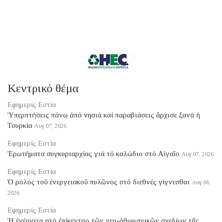
Κεντρικό θέμα
Εφημερίς Εστία
Ὑπερπτήσεις πάνω ἀπό νησιά καί παραβιάσεις ἄρχισε ξανά ἡ
Τουρκία
Αυγ 07, 2026
Εφημερίς Εστία
Ἐρωτήματα συγκυριαρχίας γιά τό καλώδιο στό Αἰγαῖο
Αυγ 07, 2026
Εφημερίς Εστία
Ὁ ρόλος τοῦ ἐνεργειακοῦ πυλῶνος στό διεθνές γίγνεσθαι
Αυγ 06,
2026
Εφημερίς Εστία
Ἡ ἐνέργεια στό ἐπίκεντρο τῶν νεο-ὀθωμανικῶν σχεδίων τῆς