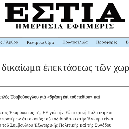
ις / Άρθρα
Πρωτοσέλιδα
Προσφορές
Β
Κεντρικό θέμα
ό δικαίωμα ἐπεκτάσεως τῶν χω
ιλές Τσαβούσογλου γιά «δράση ἐπί τοῦ πεδίου» καί
ος Ἐκπρόσωπος τῆς ΕΕ γιά τήν Ἐξωτερική Πολιτική καί
 προτέρων ὅτι σκοπός τοῦ ταξιδιοῦ του στήν Ἄγκυρα εἶναι
υ τοῦ Συμβουλίου Ἐξωτερικῆς Πολιτικῆς καί τῆς Συνόδου