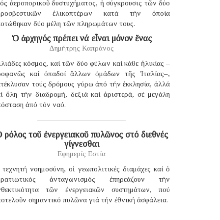
νός ἀεροπορικοῦ δυστυχήματος, ἡ σύγκρουσις τῶν δύο
υροσβεστικῶν ἑλικοπτέρων κατά τήν ὁποία
κοτώθηκαν δύο μέλη τῶν πληρωμάτων τους.
Ὁ ἀρχηγός πρέπει νά εἶναι μόνον ἕνας
Δημήτρης Καπράνος
λιάδες κόσμος, καί τῶν δύο φύλων καί κάθε ἡλικίας –
ροφανῶς καί ὀπαδοί ἄλλων ὁμάδων τῆς Ἰταλίας–,
ατέκλυσαν τούς δρόμους γύρω ἀπό τήν ἐκκλησία, ἀλλά
αί ὅλη τήν διαδρομή, δεξιά καί ἀριστερά, σέ μεγάλη
πόσταση ἀπό τόν ναό.
 ρόλος τοῦ ἐνεργειακοῦ πυλῶνος στό διεθνές
γίγνεσθαι
Εφημερίς Εστία
 τεχνητή νοημοσύνη, οἱ γεωπολιτικές διαμάχες καί ὁ
τρατιωτικός ἀνταγωνισμός ἐπηρεάζουν τήν
νθεκτικότητα τῶν ἐνεργειακῶν συστημάτων, πού
οτελοῦν σημαντικό πυλῶνα γιά τήν ἐθνική ἀσφάλεια.