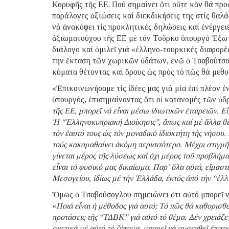
Κορυφῆς τῆς ΕΕ. Πού σημαίνει ὅτι οὔτε κἄν θά προ
παράλογες ἀξιώσεις καί διεκδικήσεις της στίς θαλ
νά ἀνακόψει τίς προκλητικές δηλώσεις καί ἐνέργειέ
ἀξιωματούχου τῆς ΕΕ μέ τόν Τοῦρκο ὑπουργό Ἐξω
διάλογο καί ὁμιλεῖ γιά «ἑλληνο-τουρκικές διαφορές
τήν ἔκταση τῶν χωρικῶν ὑδάτων, ἐνῶ ὁ Τσαβούτσογ
κύματα θέτοντας καί ὅρους ὡς πρός τό πῶς θά μεθο
«Ἐπικοινωνήσαμε τίς ἰδέες μας γιά μία ἐπί πλέον
ὑπουργός, ἐπισημαίνοντας ὅτι οἱ κατανομές τῶν ὑ
τῆς ΕΕ, μπορεῖ νά εἶναι μέσω ἰδιωτικῶν ἑταιρειῶν. Εἶν
Ἡ “Ἑλληνοκυπριακή Διοίκησις”, ὅπως καί μέ ἄλλα θέ
τόν ἑαυτό τους ὡς τόν μοναδικό ἰδιοκτήτη τῆς νήσου
τούς κακομαθαίνει ἀκόμη περισσότερο. Μέχρι στιγμῆς,
γίνεται μέρος τῆς λύσεως καί ὄχι μέρος τοῦ προβλήμ
εἶναι τό φυσικό μας δικαίωμα. Παρ’ ὅλα αὐτά, εἴμαστ
Μεσογείου, ἰδίως μέ τήν Ἑλλάδα, ἐκτός ἀπό τήν “ἑλ
Ὅμως ὁ Τσαβούσογλου σημειώνει ὅτι αὐτό μπορεῖ νά
«
Ποιά εἶναι ἡ μέθοδος γιά αὐτό; Τό πῶς θά καθορισθ
προτάσεις τῆς
“
ΤΔΒΚ
”
γιά αὐτό τό θέμα. Δέν χρειάζ
σχετικά μέ αὐτό τό ζήτημα, μπορεῖ νά συσταθεῖ ἐπιτρ