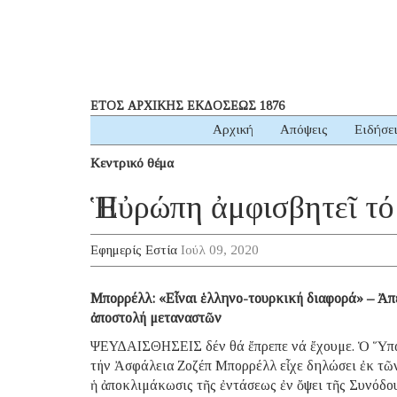
ΕΤΟΣ ΑΡΧΙΚΗΣ ΕΚΔΟΣΕΩΣ 1876
Αρχική
Απόψεις
Ειδήσε
Κεντρικό θέμα
Ἡ Εὐρώπη ἀμφισβητεῖ τ
Εφημερίς Εστία
Ιούλ 09, 2020
Μπορρέλλ: «Eἶναι ἑλληνο-τουρκική διαφορά» – Ἀπε
ἀποστολή μεταναστῶν
ΨΕΥΔΑΙΣΘΗΣΕΙΣ δέν θά ἔπρεπε νά ἔχουμε. Ὁ Ὕπατ
τήν Ἀσφάλεια Ζοζέπ Μπορρέλλ εἶχε δηλώσει ἐκ τῶν
ἡ ἀποκλιμάκωσις τῆς ἐντάσεως ἐν ὄψει τῆς Συνόδο