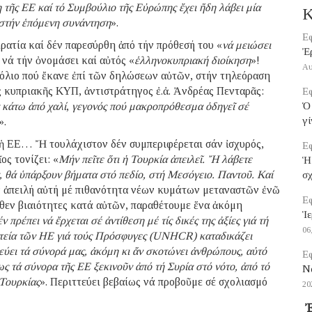
 τῆς ΕΕ καί τό Συμβούλιο τῆς Εὐρώπης ἔχει ἤδη λάβει μία
Κ
 στήν ἑπόμενη συνάντηση
».
Εφ
ατία καί δέν παρεσύρθη ἀπό τήν πρόθεσή του «
νά μειώσει
Ἐ
νά τήν ὀνομάσει καί αὐτός «
ἑλληνοκυπριακή διοίκηση
»!
Αυ
χόλιο πού ἔκανε ἐπί τῶν δηλώσεων αὐτῶν, στήν τηλεόραση
ς κυπριακῆς ΚΥΠ, ἀντιστράτηγος ἐ.ἀ. Ἀνδρέας Πενταρᾶς:
Εφ
 κάτω ἀπό χαλί
,
γεγονός πού μακροπρόθεσμα ὁδηγεῖ σέ
Ὁ 
γί
».
ι ἡ ΕΕ… Ἤ τουλάχιστον δέν συμπεριφέρεται σάν ἰσχυρός,
Εφ
ς τονίζει: «
Μήν πεῖτε ὅτι ἡ Τουρκία ἀπειλεῖ. Ἤ λάβετε
Ἡ
, θά ὑπάρξουν βήματα στό πεδίο, στή Μεσόγειο. Παντοῦ. Καί
σ
ν ἀπειλή αὐτή μέ πιθανότητα νέων κυμάτων μεταναστῶν ἐνῶ
Εφ
ῆθεν βιαιότητες κατά αὐτῶν, παραθέτουμε ἕνα ἀκόμη
Ἱε
 πρέπει νά ἔρχεται σέ ἀντίθεση μέ τίς δικές της ἀξίες γιά τή
06
τεία τῶν ΗΕ γιά τούς Πρόσφυγες (UNHCR) καταδικάζει
ύει τά σύνορά μας, ἀκόμη κι ἄν σκοτώνει ἀνθρώπους, αὐτό
Εφ
ς τά σύνορα τῆς ΕΕ ξεκινοῦν ἀπό τή Συρία στό νότο, ἀπό τό
Να
 Τουρκίας
». Περιττεύει βεβαίως νά προβοῦμε σέ σχολιασμό
20
Ἐ