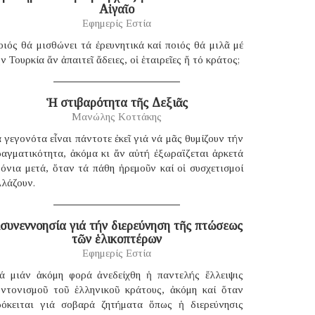
Αἰγαῖο
Εφημερίς Εστία
ιός θά μισθώνει τά ἐρευνητικά καί ποιός θά μιλᾶ μέ
ν Τουρκία ἄν ἀπαιτεῖ ἄδειες, οἱ ἑταιρεῖες ἤ τό κράτος;
Ἡ στιβαρότητα τῆς Δεξιᾶς
Μανώλης Κοττάκης
 γεγονότα εἶναι πάντοτε ἐκεῖ γιά νά μᾶς θυμίζουν τήν
ραγματικότητα, ἀκόμα κι ἄν αὐτή ἐξωραΐζεται ἀρκετά
όνια μετά, ὅταν τά πάθη ἠρεμοῦν καί οἱ συσχετισμοί
λλάζουν.
συνεννοησία γιά τήν διερεύνηση τῆς πτώσεως
τῶν ἑλικοπτέρων
Εφημερίς Εστία
ιά μιάν ἀκόμη φορά ἀνεδείχθη ἡ παντελής ἔλλειψις
υντονισμοῦ τοῦ ἑλληνικοῦ κράτους, ἀκόμη καί ὅταν
ρόκειται γιά σοβαρά ζητήματα ὅπως ἡ διερεύνησις