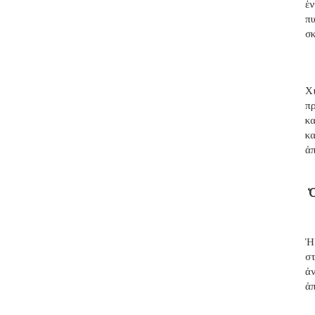
ἑ
π
σ
Χι
π
κ
κ
ἀ
Ὁ
Ἡ
σ
ἀ
ἀπ