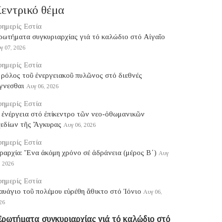
εντρικό θέμα
ημερίς Εστία
ρωτήματα συγκυριαρχίας γιά τό καλώδιο στό Αἰγαῖο
γ 07, 2026
ημερίς Εστία
ρόλος τοῦ ἐνεργειακοῦ πυλῶνος στό διεθνές
γνεσθαι
Αυγ 06, 2026
ημερίς Εστία
 ἐνέργεια στό ἐπίκεντρο τῶν νεο-ὀθωμανικῶν
χεδίων τῆς Ἄγκυρας
Αυγ 06, 2026
ημερίς Εστία
ραρχία: Ἕνα ἀκόμη χρόνο σέ ἀδράνεια (μέρος B΄)
Αυγ
, 2026
ημερίς Εστία
υάγιο τοῦ πολέμου εὑρέθη ἄθικτο στό Ἰόνιο
Αυγ 06,
26
ρωτήματα συγκυριαρχίας γιά τό καλώδιο στό