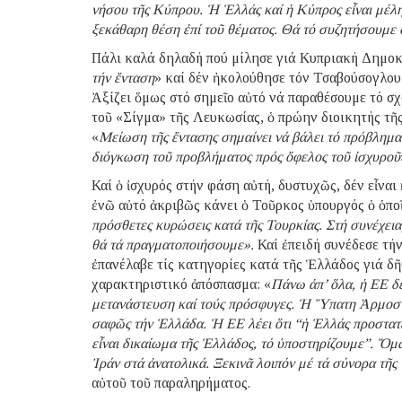
νήσου τῆς Κύπρου. Ἡ Ἑλλάς καί ἡ Κύπρος εἶναι μέλη
ξεκάθαρη θέση ἐπί τοῦ θέματος. Θά τό συζητήσουμε
Πάλι καλά δηλαδή πού μίλησε γιά Κυπριακή Δημοκρ
τήν ἔνταση
» καί δέν ἠκολούθησε τόν Τσαβούσογλου 
Ἀξίζει ὅμως στό σημεῖο αὐτό νά παραθέσουμε τό σ
τοῦ «Σίγμα» τῆς Λευκωσίας, ὁ πρώην διοικητής τῆ
«
Μείωση τῆς ἔντασης σημαίνει νά βάλει τό πρόβλημα
διόγκωση τοῦ προβλήματος πρός ὄφελος τοῦ ἰσχυροῦ
Καί ὁ ἰσχυρός στήν φάση αὐτή, δυστυχῶς, δέν εἶνα
ἐνῶ αὐτό ἀκριβῶς κάνει ὁ Τοῦρκος ὑπουργός ὁ ὁποῖο
πρόσθετες κυρώσεις κατά τῆς Τουρκίας. Στή συνέχεια
θά τά πραγματοποιήσουμε».
Καί ἐπειδή συνέδεσε τή
ἐπανέλαβε τίς κατηγορίες κατά τῆς Ἑλλάδος γιά δ
χαρακτηριστικό ἀπόσπασμα: «
Πάνω ἀπ’ ὅλα, ἡ ΕΕ δέν
μετανάστευση καί τούς πρόσφυγες. Ἡ Ὕπατη Ἁρμοσ
σαφῶς τήν Ἑλλάδα. Ἡ ΕΕ λέει ὅτι “ἡ Ἑλλάς προστατε
εἶναι δικαίωμα τῆς Ἑλλάδος, τό ὑποστηρίζουμε”. Ὅμω
Ἰράν στά ἀνατολικά. Ξεκινᾶ λοιπόν μέ τά σύνορα τῆς
αὐτοῦ τοῦ παραληρήματος.