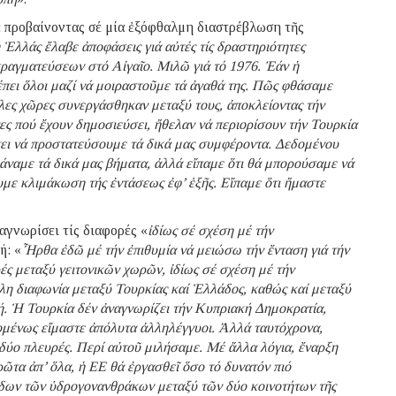
σε προβαίνοντας σέ μία ἐξόφθαλμη διαστρέβλωση τῆς
 Ἑλλάς ἔλαβε ἀποφάσεις γιά αὐτές τίς δραστηριότητες
ραγματεύσεων στό Αἰγαῖο. Μιλῶ γιά τό 1976. Ἐάν ἡ
έπει ὅλοι μαζί νά μοιραστοῦμε τά ἀγαθά της. Πῶς φθάσαμε
λλες χῶρες συνεργάσθηκαν μεταξύ τους, ἀποκλείοντας τήν
ς πού ἔχουν δημοσιεύσει, ἤθελαν νά περιορίσουν τήν Τουρκία
πει νά προστατεύσουμε τά δικά μας συμφέροντα. Δεδομένου
κάναμε τά δικά μας βήματα, ἀλλά εἴπαμε ὅτι θά μπορούσαμε νά
υμε κλιμάκωση τής ἐντάσεως ἐφ’ ἑξῆς. Εἴπαμε ὅτι ἤμαστε
αγνωρίσει τίς διαφορές «
ἰδίως σέ σχέση μέ τήν
ή: «
Ἦρθα ἐδῶ μέ τήν ἐπιθυμία νά μειώσω τήν ἔνταση γιά τήν
ς μεταξύ γειτονικῶν χωρῶν, ἰδίως σέ σχέση μέ τήν
άλη διαφωνία μεταξύ Τουρκίας καί Ἑλλάδος, καθώς καί μεταξύ
ή. Ἡ Τουρκία δέν ἀναγνωρίζει τήν Κυπριακή Δημοκρατία,
ομένως εἴμαστε ἀπόλυτα ἀλληλέγγυοι. Ἀλλά ταυτόχρονα,
ίς δύο πλευρές. Περί αὐτοῦ μιλήσαμε. Μέ ἄλλα λόγια, ἔναρξη
τα ἀπ’ ὅλα, ἡ ΕΕ θά ἐργασθεῖ ὅσο τό δυνατόν πιό
δων τῶν ὑδρογονανθράκων μεταξύ τῶν δύο κοινοτήτων τῆς