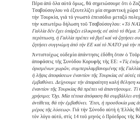
Πέρα ἀπό ὅλα αὐτά ὅμως, θά σημειώσουμε ὅτι ὁ Ζο
Τσαβούσογλου νά ἐξευτελίζει μία σημαντική χώρα 
τήν Τουρκία, γιά τό γνωστό ἐπεισόδιο μεταξύ πολ
τήν κατωτέρω δήλωση τοῦ Τσαβούσογλου: «
Τό ΝΑΤΟ
Γαλλία δέν ἔχει ὑπάρξει εἰλικρινής σέ αὐτό τό θέμα. Ἀ
περίπτωση, ἡ Γαλλία πρέπει νά βγεῖ καί νά ζητήσει 
ζητήσει συγγνώμη ἀπό τήν ΕΕ καί τό ΝΑΤΟ γιά τήν 
Ἀντιστοίχως οὐδεμία ἀπάντησις ἐδόθη ὅταν ὁ Τοῦ
ἀποφάσεις τῆς Συνόδου Κορυφῆς τῆς ΕΕ: «
Τίς ἑπόμ
ὁρισμένων χωρῶν, συμπεριλαμβανομένης τῆς Γαλλίας, 
ἡ λῆψις ἀποφάσεων ἐναντίον τῆς Τουρκίας σέ αὐτές τί
ἐμβαθύνει. Δείχνουμε τήν ἀπαραίτητη καλή θέληση κ
ἐναντίον τῆς Τουρκίας θά πρέπει νά ἀπαντήσουμε. Τί 
χρήσιμο; Ὄχι. Μία τέτοια ἀπόφαση θά συμβάλλει στή
ἀντίθετα, θά τήν ἐμβαθύνει. Ἔτσι, ἡ προσδοκία μας ἀπ
μέρος τῆς λύσεως
». Γιά τήν Σύνοδο αὐτή ἡ Ἑλλάς θ
τόν λόγο αὐτό, στίς 14 τοῦ μηνός ὁ Πρόεδρος τῆς 