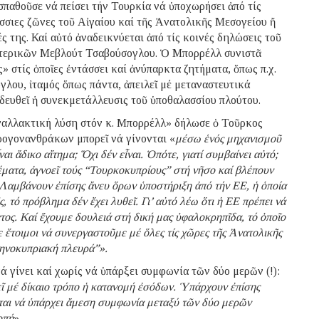
σπαθοῦσε νά πείσει τήν Τουρκία νά ὑποχωρήσει ἀπό τίς
άσσιες ζῶνες τοῦ Αἰγαίου καί τῆς Ἀνατολικῆς Μεσογείου ἤ
ς της. Καί αὐτό ἀναδεικνύεται ἀπό τίς κοινές δηλώσεις τοῦ
τερικῶν Μεβλούτ Τσαβούσογλου. Ὁ Μπορρέλλ συνιστᾶ
» στίς ὁποῖες ἐντάσσει καί ἀνύπαρκτα ζητήματα, ὅπως π.χ.
λου, ἰταμός ὅπως πάντα, ἀπειλεῖ μέ μεταναστευτικά
δευθεῖ ἡ συνεκμετάλλευσις τοῦ ὑποθαλασσίου πλούτου.
 ἐναλλακτική λύση στόν κ. Μπορρέλλ» δήλωσε ὁ Τοῦρκος
δρογονανθράκων μπορεῖ νά γίνονται «
μέσω ἑνός μηχανισμοῦ
αι ἄδικο αἴτημα; Ὅχι δέν εἶναι. Ὁπότε, γιατί συμβαίνει αὐτό;
ματα, ἀγνοεῖ τούς “Τουρκοκυπρίους” στή νῆσο καί βλέπουν
. Λαμβάνουν ἐπίσης ἄνευ ὅρων ὑποστήριξη ἀπό τήν ΕΕ, ἡ ὁποία
 τό πρόβλημα δέν ἔχει λυθεῖ. Γι’ αὐτό λέω ὅτι ἡ ΕΕ πρέπει νά
ατος. Καί ἔχουμε δουλειά στή δική μας ὑφαλοκρηπῖδα, τό ὁποῖο
ε ἕτοιμοι νά συνεργαστοῦμε μέ ὅλες τίς χῶρες τῆς Ἀνατολικῆς
ληνοκυπριακή πλευρά”».
 γίνει καί χωρίς νά ὑπάρξει συμφωνία τῶν δύο μερῶν (!):
εῖ μέ δίκαιο τρόπο ἡ κατανομή ἐσόδων. Ὑπάρχουν ἐπίσης
εται νά ὑπάρχει ἄμεση συμφωνία μεταξύ τῶν δύο μερῶν
οπή
».