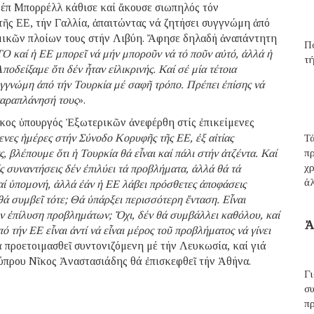
ζέπ Μπορρέλλ κάθισε καί ἄκουσε σιωπηλός τόν
τῆς ΕΕ, τήν Γαλλία, ἀπαιτώντας νά ζητήσει συγγνώμη ἀπό
εμικῶν πλοίων τους στήν Λιβύη. Ἄφησε δηλαδή ἀναπάντητη
Πο
 καί ἡ ΕΕ μπορεῖ νά μήν μποροῦν νά τό ποῦν αὐτό, ἀλλά ἡ
τή
ποδείξαμε ὅτι δέν ἦταν εἰλικρινής. Καί σέ μία τέτοια
συγγνώμη ἀπό τήν Τουρκία μέ σαφῆ τρόπο. Πρέπει ἐπίσης νά
παραπλάνησή τους
».
ρκος ὑπουργός Ἐξωτερικῶν ἀνεφέρθη στίς ἐπικείμενες
ενες ἡμέρες στήν Σύνοδο Κορυφῆς τῆς ΕΕ, ἐξ αἰτίας
Τά
βλέπουμε ὅτι ἡ Τουρκία θά εἶναι καί πάλι στήν ἀτζέντα. Καί
π
χρ
ς συναντήσεις δέν ἐπιλύει τά προβλήματα, ἀλλά θά τά
ἀ
αί ὑπομονή, ἀλλά ἐάν ἡ ΕΕ λάβει πρόσθετες ἀποφάσεις
θά συμβεῖ τότε; Θά ὑπάρξει περισσότερη ἔνταση. Εἶναι
ν ἐπίλυση προβλημάτων; Ὄχι, δέν θά συμβάλλει καθόλου, καί
Ἀ
ό τήν ΕΕ εἶναι ἀντί νά εἶναι μέρος τοῦ προβλήματος νά γίνει
ά προετοιμασθεῖ συντονιζόμενη μέ τήν Λευκωσία, καί γιά
Κύπρου Νῖκος Ἀναστασιάδης θά ἐπισκεφθεῖ τήν Ἀθήνα.
Γ
σ
π