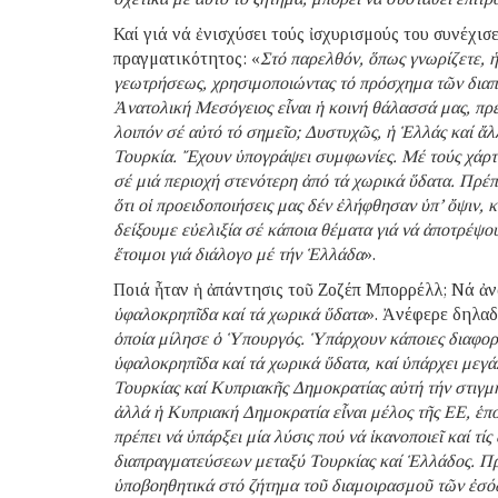
Καί γιά νά ἐνισχύσει τούς ἰσχυρισμούς του συνέχι
πραγματικότητος: «
Στό παρελθόν, ὅπως γνωρίζετε, ἡ
γεωτρήσεως, χρησιμοποιώντας τό πρόσχημα τῶν διαπ
Ἀνατολική Μεσόγειος εἶναι ἡ κοινή θάλασσά μας, πρ
λοιπόν σέ αὐτό τό σημεῖο; Δυστυχῶς, ἡ Ἑλλάς καί ἄ
Τουρκία. Ἔχουν ὑπογράψει συμφωνίες. Μέ τούς χάρτε
σέ μιά περιοχή στενότερη ἀπό τά χωρικά ὕδατα. Πρέ
ὅτι οἱ προειδοποιήσεις μας δέν ἐλήφθησαν ὑπ’ ὄψιν, 
δείξουμε εὐελιξία σέ κάποια θέματα γιά νά ἀποτρέψο
ἕτοιμοι γιά διάλογο μέ τήν Ἑλλάδα
».
Ποιά ἦταν ἡ ἀπάντησις τοῦ Ζοζέπ Μπορρέλλ; Νά ἀν
ὑφαλοκρηπῖδα καί τά χωρικά ὕδατα
». Ἀνέφερε δηλαδ
ὁποία μίλησε ὁ Ὑπουργός. Ὑπάρχουν κάποιες διαφορέ
ὑφαλοκρηπῖδα καί τά χωρικά ὕδατα, καί ὑπάρχει μεγ
Τουρκίας καί Κυπριακῆς Δημοκρατίας αὐτή τήν στιγμ
ἀλλά ἡ Κυπριακή Δημοκρατία εἶναι μέλος τῆς ΕΕ, ἑπ
πρέπει νά ὑπάρξει μία λύσις πού νά ἱκανοποιεῖ καί τ
διαπραγματεύσεων μεταξύ Τουρκίας καί Ἑλλάδος. Πρῶ
ὑποβοηθητικά στό ζήτημα τοῦ διαμοιρασμοῦ τῶν ἐσό