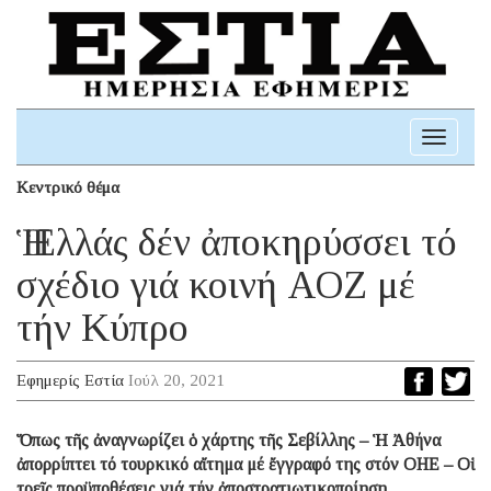
Toggle
navigati
Κεντρικό θέμα
Ἡ Ἑλλάς δέν ἀποκηρύσσει τό
σχέδιο γιά κοινή ΑΟΖ μέ
τήν Κύπρο
Εφημερίς Εστία
Ιούλ 20, 2021
Ὅπως τῆς ἀναγνωρίζει ὁ χάρτης τῆς Σεβίλλης – Ἡ Ἀθήνα
ἀπορρίπτει τό τουρκικό αἴτημα μέ ἔγγραφό της στόν ΟΗΕ – Οἱ
τρεῖς προϋποθέσεις γιά τήν ἀποστρατιωτικοποίηση