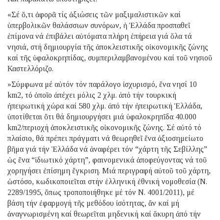
«Σέ ὅ,τι ἀφορᾶ τίς ἀξιώσεις τῶν μαξιμαλιστικῶν καί
ὑπερβολικῶν θαλάσσιων συνόρων, ἡ Ἑλλάδα προσπαθεῖ
ἐπίμονα νά ἐπιβάλει αὐτόματα πλήρη ἐπήρεια γιά ὅλα τά
νησιά, στή δημιουργία τῆς ἀποκλειστικῆς οἰκονομικῆς ζώνης
καί τῆς ὑφαλοκρηπίδας, συμπεριλαμβανομένου καί τοῦ νησιοῦ
Καστελλόριζο.
»Σύμφωνα μέ αὐτόν τόν παράλογο ἰσχυρισμό, ἕνα νησί 10
km2, τό ὁποῖο ἀπέχει μόλις 2 χλμ. ἀπό τήν τουρκική
ἠπειρωτική χώρα καί 580 χλμ. ἀπό τήν ἠπειρωτική Ἑλλάδα,
ὑποτίθεται ὅτι θά δημιουργήσει μιά ὑφαλοκρηπῖδα 40.000
km2/περιοχή ἀποκλειστικῆς οἰκονομικῆς ζώνης. Σέ αὐτό τό
πλαίσιο, θά πρέπει πράγματι νά θεωρηθεῖ ἕνα ἀξιοσημείωτο
βῆμα γιά τήν Ἑλλάδα νά ἀναφέρει τόν “χάρτη τῆς Σεβίλλης”
ὡς ἕνα “ἰδιωτικό χάρτη”, φαινομενικά ἀποφεύγοντας νά τοῦ
χορηγήσει ἐπίσημη ἔγκριση. Μιά περιγραφή αὐτοῦ τοῦ χάρτη,
ὡστόσο, κωδικοποιεῖται στήν ἑλληνική ἐθνική νομοθεσία (Ν.
2289/1995, ὅπως τροποποιήθηκε μέ τόν Ν. 4001/2011), μέ
βάση τήν ἐφαρμογή τῆς μεθόδου ἰσότητας, ἄν καί μή
ἀναγνωρισμένη καί θεωρεῖται μηδενική καί ἄκυρη ἀπό τήν