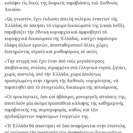
καλύψει τίς δικές της διαρκεῖς παραβιάσεις τοῦ Διεθνοῦς
Δικαίου.
»Ὡς γνωστόν, ἔχει ἐκδώσει ἀπειλή πολέμου ἐναντίον τῆς
Ἑλλάδας ἄν ἀσκήσει τά νόμιμα δικαιώματά της (casus belli),
παραβιάζει τήν ἐθνική κυριαρχία καί ἀμφισβητεῖ τά
κυριαρχικά δικαιώματα τῆς Ἑλλάδας, κατέχει παράνομα
ἐδάφη ἄλλων κρατῶν, ἀποσταθεροποιεῖ ἄλλες χῶρες
διατηρώντας στρατό καί μισθοφόρους σέ αὐτές.
»Τήν στιγμή πού ἔχει ἕναν ἀπό τούς μεγαλύτερους
ἀποβατικούς στόλους στραμμένο στά ἑλληνικά νησιά, ζητάει,
χωρίς συστολή, ἀπό τήν Ἑλλάδα, χώρα ἀπολύτως
προσηλωμένη στήν τήρηση τῆς διεθνοῦς νομιμότητας, νά
παραιτηθεῖ ἀπό τό στοιχειῶδες δικαίωμα τῆς αὐτοάμυνας.
»Οἱ προκλητικές, ὅσο καί ἀβάσιμες μονομερεῖς αἰτιάσεις της,
ἀποτελοῦν μία ἀκόμα προσπάθεια κάλυψης τῆς καθημερινῆς
παραβατικῆς της συμπεριφορᾶς, καθώς καί τῶν
σχεδιαζόμενων παράνομων ἐνεργειῶν της.
»Ἡ Ἑλλάδα θά ἀπαντήσει σέ ὅσα ἀναφέρονται στήν ἐπιστολή,
μέ γνώμονα τήν προστασία τῶν ἀναφαίρετων δικαιωμάτων