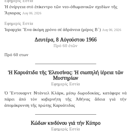
Εφημερίς Εστία
Ἡ ἐνέργεια στό ἐπίκεντρο τῶν νεο-ὀθωμανικῶν σχεδίων τῆς
Ἄγκυρας
Αυγ 06, 2026
Εφημερίς Εστία
Ἱεραρχία: Ἕνα ἀκόμη χρόνο σέ ἀδράνεια (μέρος B΄)
Αυγ 06, 2026
Δευτέρα, 8 Αὐγούστου 1966
Πρό 60 ἐτῶν
Πρό 60 ετων
Ἡ Καρυάτιδα τῆς Ἐλευσίνας: Ἡ σιωπηλή ἱέρεια τῶν
Μυστηρίων
Εφημερίς Εστία
Ὁ Ἔντουαρντ Ντάνιελ Κλάρκ, μέσῳ δωροδοκίας, κατάφερε νά
πάρει ἀπό τόν κυβερνήτη τῆς Ἀθήνας ἄδεια γιά τήν
ἀπομάκρυνση τῆς πρώτης Καρυάτιδας
Κώδων κινδύνου γιά τήν Κύπρο
Εφημερίς Εστία