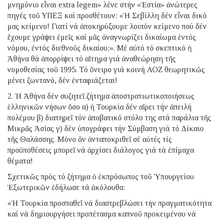
μνημόνιο εἶναι extra legem» λένε στήν «Ἑστία» ἀνώτερες
πηγές τοῦ ΥΠΕΞ καί προσθέτουν: «Ἡ Σεβίλλη δέν εἶναι δικό
μας κείμενο! Γιατί νά ἀποκηρύξουμε λοιπόν κείμενο πού δέν
ἔχουμε γράψει ἐμεῖς καί μᾶς ἀναγνωρίζει δικαίωμα ἐντός
νόμου, ἐντός διεθνοῦς δικαίου;». Μέ αὐτό τό σκεπτικό ἡ
Ἀθήνα θά ἀπορρίψει τό αἴτημα γιά ἀναθεώρηση τῆς
νομοθεσίας τοῦ 1995. Τό ὄνειρο γιά κοινή ΑΟΖ θεωρητικῶς
μένει ζωντανό, δέν ἐνταφιάζεται!
2. Ἡ Ἀθήνα δέν συζητεῖ ζήτημα ἀποστρατιωτικοποιήσεως
ἑλληνικῶν νήσων ὅσο α) ἡ Τουρκία δέν αἴρει τήν ἀπειλή
πολέμου β) διατηρεῖ τόν ἀποβατικό στόλο της στά παράλια τῆς
Μικρᾶς Ἀσίας γ) δέν ὑπογράφει τήν Σύμβαση γιά τό Δίκαιο
τῆς Θαλάσσης. Μόνο ἄν ἀνταποκριθεῖ σέ αὐτές τίς
προϋποθέσεις μπορεῖ νά ἀρχίσει διάλογος γιά τά ἐπίμαχα
θέματα!
Σχετικῶς πρός τό ζήτημα ὁ ἐκπρόσωπος τοῦ Ὑπουργείου
Ἐξωτερικῶν ἐδήλωσε τά ἀκόλουθα:
«Ἡ Τουρκία προσπαθεῖ νά διαστρεβλώσει τήν πραγματικότητα
καί νά δημιουργήσει προπέτασμα καπνοῦ προκειμένου νά