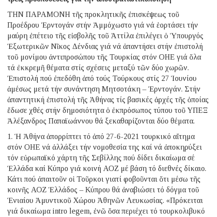
ΤΗΝ ΠΑΡΑΜΟΝΗ τῆς προκλητικῆς ἐπισκέψεως τοῦ
Προέδρου Ἐρντογάν στήν Ἀμμόχωστο γιά νά ἑορτάσει τήν
μαύρη ἐπέτειο τῆς εἰσβολῆς τοῦ Ἀττίλα ἐπιλέγει ὁ Ὑπουργός
Ἐξωτερικῶν Νῖκος Δένδιας γιά νά ἀπαντήσει στήν ἐπιστολή
τοῦ μονίμου ἀντιπροσώπου τῆς Τουρκίας στόν ΟΗΕ γιά ὅλα
τά ἐκκρεμῆ θέματα στίς σχέσεις μεταξύ τῶν δύο χωρῶν.
Ἐπιστολή πού ἐπεδόθη ἀπό τούς Τούρκους στίς 27 Ἰουνίου
ἀμέσως μετά τήν συνάντηση Μητσοτάκη – Ἐρντογάν. Στήν
ἀπαντητική ἐπιστολή τῆς Ἀθήνας τίς βασικές ἀρχές τῆς ὁποίας
ἔδωσε χθές στήν δημοσιότητα ὁ ἐκπρόσωπος τύπου τοῦ ΥΠΕΞ
Ἀλέξανδρος Παπαϊωάννου θά ξεκαθαρίζονται δύο θέματα.
1. Ἡ Ἀθήνα ἀπορρίπτει τό ἀπό 27-6-2021 τουρκικό αἴτημα
στόν ΟΗΕ νά ἀλλάξει τήν νομοθεσία της καί νά ἀποκηρύξει
τόν εὐρωπαϊκό χάρτη τῆς Σεβίλλης πού δίδει δικαίωμα σέ
Ἑλλάδα καί Κύπρο γιά κοινή ΑΟΖ μέ βάση τό διεθνές δίκαιο.
Κάτι πού ἀπαιτοῦν οἱ Τοῦρκοι γιατί φοβοῦνται ὅτι μέσω τῆς
κοινῆς ΑΟΖ Ἑλλάδος – Κύπρου θά ἀναβιώσει τό δόγμα τοῦ
Ἑνιαίου Ἀμυντικοῦ Χώρου Ἀθηνῶν Λευκωσίας. «Πρόκειται
γιά δικαίωμα intro legem, ἐνῶ ὅσα περιέχει τό τουρκολιβυκό