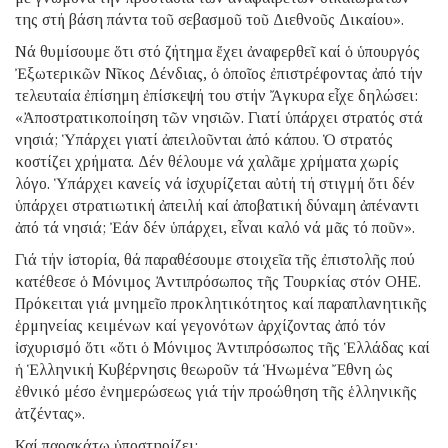
της στή βάση πάντα τοῦ σεβασμοῦ τοῦ Διεθνοῦς Δικαίου».
Νά θυμίσουμε ὅτι στό ζήτημα ἔχει ἀναφερθεῖ καί ὁ ὑπουργός
Ἐξωτερικῶν Νῖκος Δένδιας, ὁ ὁποῖος ἐπιστρέφοντας ἀπό τήν
τελευταία ἐπίσημη ἐπίσκεψή του στήν Ἄγκυρα εἶχε δηλώσει:
«Ἀποστρατικοποίηση τῶν νησιῶν. Γιατί ὑπάρχει στρατός στά
νησιά; Ὑπάρχει γιατί ἀπειλοῦνται ἀπό κάπου. Ὁ στρατός
κοστίζει χρήματα. Δέν θέλουμε νά χαλᾶμε χρήματα χωρίς
λόγο. Ὑπάρχει κανείς νά ἰσχυρίζεται αὐτή τή στιγμή ὅτι δέν
ὑπάρχει στρατιωτική ἀπειλή καί ἀποβατική δύναμη ἀπέναντι
ἀπό τά νησιά; Ἐάν δέν ὑπάρχει, εἶναι καλό νά μᾶς τό ποῦν».
Γιά τήν ἱστορία, θά παραθέσουμε στοιχεῖα τῆς ἐπιστολῆς πού
κατέθεσε ὁ Μόνιμος Ἀντιπρόσωπος τῆς Τουρκίας στόν ΟΗΕ.
Πρόκειται γιά μνημεῖο προκλητικότητος καί παραπλανητικῆς
ἑρμηνείας κειμένων καί γεγονότων ἀρχίζοντας ἀπό τόν
ἰσχυρισμό ὅτι «ὅτι ὁ Μόνιμος Ἀντιπρόσωπος τῆς Ἑλλάδας καί
ἡ Ἑλληνική Κυβέρνησις θεωροῦν τά Ἡνωμένα Ἔθνη ὡς
ἐθνικό μέσο ἐνημερώσεως γιά τήν προώθηση τῆς ἑλληνικῆς
ἀτζέντας».
Καί παρακάτω ὑποστηρίζει: