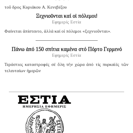
τοῦ δρος Κυριάκου Α. Κενεβέζου
Ξεχνιοῦνται καί οἱ πόλεμοι!
Εφημερίς Εστία
Φαίνεται ἀπίστευτο, ἀλλά καί οἱ πόλεμοι «ξεχνιοῦνται».
Πάνω ἀπό 150 σπίτια καμένα στό Πόρτο Γερμενό
Εφημερίς Εστία
Τεράστιες καταστροφές σέ ὅλη τήν χώρα ἀπό τίς πυρκαϊές τῶν
τελευταίων ἡμερῶν