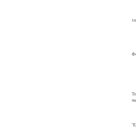
το
Φα
Τ
π
Ἔ