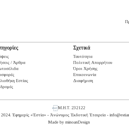
Π
τηγορίες
Σχετικά
ψεις
Ταυτότητα
ήσεις / Άρθρα
Πολιτική Απορρήτου
ωτοσέλιδα
Όροι Χρήσης
οσφορές
Επικοινωνία
λιοθήκη Εστίας
Διαφήμιση
δρομές
Μ.Η.Τ. 232122
 2024. Ἐφημερίς «Ἑστία» - Ἀνώνυμος Ἐκδοτική Ἑταιρεία -
info@estia
Made by
minoanDesign