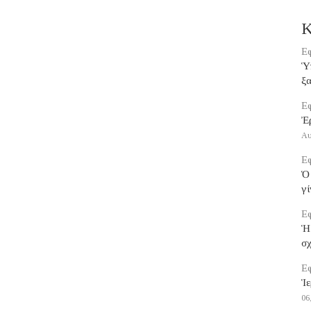
Κ
Εφ
Ὑπ
ξα
Εφ
Ἐ
Αυ
Εφ
Ὁ 
γί
Εφ
Ἡ
σ
Εφ
Ἱε
06