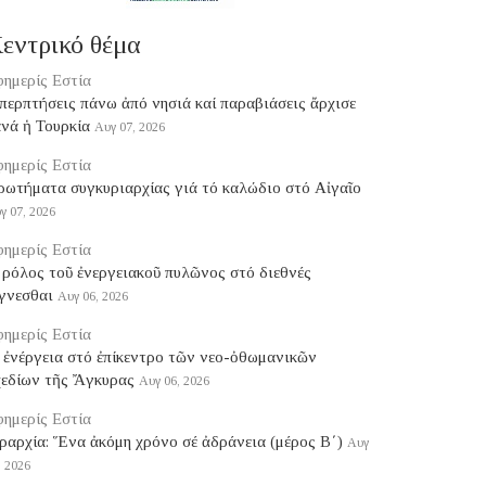
εντρικό θέμα
ημερίς Εστία
ερπτήσεις πάνω ἀπό νησιά καί παραβιάσεις ἄρχισε
νά ἡ Τουρκία
Αυγ 07, 2026
ημερίς Εστία
ρωτήματα συγκυριαρχίας γιά τό καλώδιο στό Αἰγαῖο
γ 07, 2026
ημερίς Εστία
ρόλος τοῦ ἐνεργειακοῦ πυλῶνος στό διεθνές
γνεσθαι
Αυγ 06, 2026
ημερίς Εστία
 ἐνέργεια στό ἐπίκεντρο τῶν νεο-ὀθωμανικῶν
χεδίων τῆς Ἄγκυρας
Αυγ 06, 2026
ημερίς Εστία
ραρχία: Ἕνα ἀκόμη χρόνο σέ ἀδράνεια (μέρος B΄)
Αυγ
, 2026