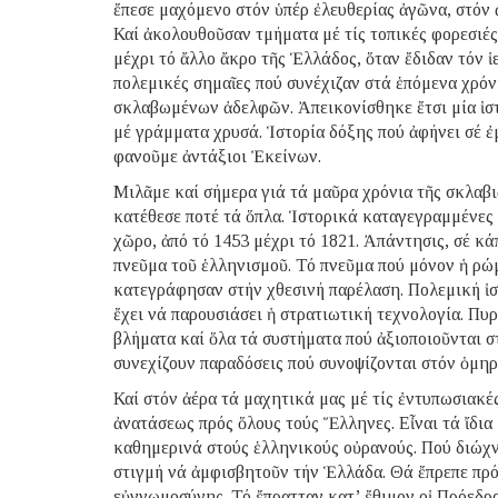
ἔπεσε μαχόμενο στόν ὑπέρ ἐλευθερίας ἀγῶνα, στόν
Καί ἀκολουθοῦσαν τμήματα μέ τίς τοπικές φορεσιές,
μέχρι τό ἄλλο ἄκρο τῆς Ἑλλάδος, ὅταν ἔδιδαν τόν ἱε
πολεμικές σημαῖες πού συνέχιζαν στά ἑπόμενα χρό
σκλαβωμένων ἀδελφῶν. Ἀπεικονίσθηκε ἔτσι μία ἱστ
μέ γράμματα χρυσά. Ἱστορία δόξης πού ἀφήνει σέ ἐ
φανοῦμε ἀντάξιοι Ἐκείνων.
Μιλᾶμε καί σήμερα γιά τά μαῦρα χρόνια τῆς σκλαβιᾶ
κατέθεσε ποτέ τά ὅπλα. Ἱστορικά καταγεγραμμένες 
χῶρο, ἀπό τό 1453 μέχρι τό 1821. Ἀπάντησις, σέ κ
πνεῦμα τοῦ ἑλληνισμοῦ. Τό πνεῦμα πού μόνον ἡ ρώ
κατεγράφησαν στήν χθεσινή παρέλαση. Πολεμική ἱσ
ἔχει νά παρουσιάσει ἡ στρατιωτική τεχνολογία. Π
βλήματα καί ὅλα τά συστήματα πού ἀξιοποιοῦνται σ
συνεχίζουν παραδόσεις πού συνοψίζονται στόν ὁμηρ
Καί στόν ἀέρα τά μαχητικά μας μέ τίς ἐντυπωσιακέ
ἀνατάσεως πρός ὅλους τούς Ἕλληνες. Εἶναι τά ἴδια 
καθημερινά στούς ἑλληνικούς οὐρανούς. Πού διώχνο
στιγμή νά ἀμφισβητοῦν τήν Ἑλλάδα. Θά ἔπρεπε πρός
εὐγνωμοσύνης. Τό ἔπρατταν κατ’ ἔθιμον οἱ Πρόεδρ