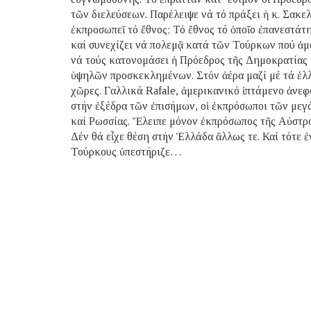
τῶν διελεύσεων. Παρέλειψε νά τό πράξει ἡ κ. Σακε
ἐκπροσωπεῖ τό ἔθνος; Τό ἔθνος τό ὁποῖο ἐπανεστά
καί συνεχίζει νά πολεμᾷ κατά τῶν Τούρκων πού ἀμ
νά τούς κατονομάσει ἡ Πρόεδρος τῆς Δημοκρατίας 
ὑψηλῶν προσκεκλημένων. Στόν ἀέρα μαζί μέ τά ἑλ
χῶρες. Γαλλικά Rafale, ἀμερικανικό ἱπτάμενο ἀνεφ
στήν ἐξέδρα τῶν ἐπισήμων, οἱ ἐκπρόσωποι τῶν μεγ
καί Ρωσσίας. Ἔλειπε μόνον ἐκπρόσωπος τῆς Αὐστρο
Δέν θά εἶχε θέση στήν Ἑλλάδα ἄλλως τε. Καί τότε ἐ
Τούρκους ὑπεστήριζε…