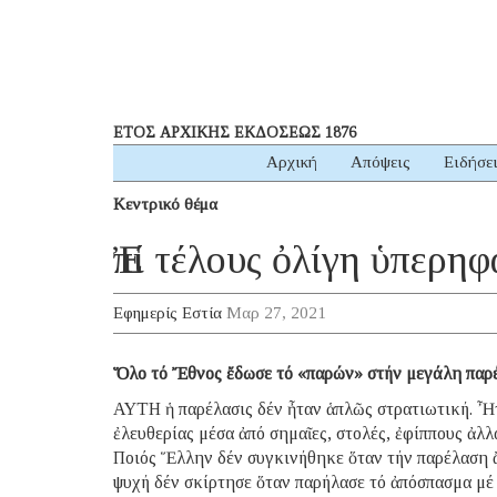
ΕΤΟΣ ΑΡΧΙΚΗΣ ΕΚΔΟΣΕΩΣ 1876
Αρχική
Απόψεις
Ειδήσε
Κεντρικό θέμα
Ἐπί τέλους ὀλίγη ὑπερηφ
Εφημερίς Εστία
Μαρ 27, 2021
Ὅλο τό Ἔθνος ἔδωσε τό «παρών» στήν μεγάλη παρ
ΑΥΤΗ ἡ παρέλασις δέν ἦταν ἁπλῶς στρατιωτική. Ἦτ
ἐλευθερίας μέσα ἀπό σημαῖες, στολές, ἐφίππους ἀλλά
Ποιός Ἕλλην δέν συγκινήθηκε ὅταν τήν παρέλαση ἄ
ψυχή δέν σκίρτησε ὅταν παρήλασε τό ἀπόσπασμα μέ