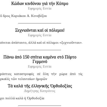
Κώδων κινδύνου γιά τήν Κύπρο
Εφημερίς Εστία
ῦ δρος Κυριάκου Α. Κενεβέζου
Ξεχνιοῦνται καί οἱ πόλεμοι!
Εφημερίς Εστία
ίνεται ἀπίστευτο, ἀλλά καί οἱ πόλεμοι «ξεχνιοῦνται».
Πάνω ἀπό 150 σπίτια καμένα στό Πόρτο
Γερμενό
Εφημερίς Εστία
εράστιες καταστροφές σέ ὅλη τήν χώρα ἀπό τίς
υρκαϊές τῶν τελευταίων ἡμερῶν
Τά καλά τῆς ἑλληνικῆς Ὀρθοδοξίας
Δημήτρης Καπράνος
χει πολλά καλά ἡ Ὀρθοδοξία