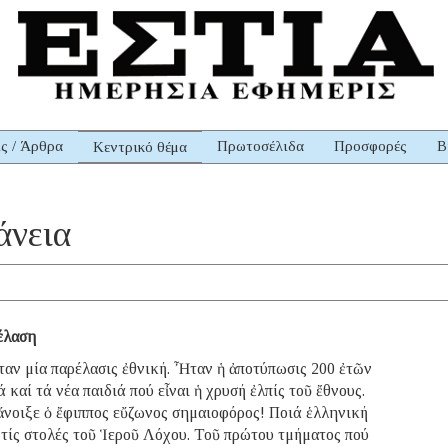
ις / Άρθρα
Πρωτοσέλιδα
Προσφορές
Β
Κεντρικό θέμα
άνεια
έλαση
αν μία παρέλασις ἐθνική. Ἦταν ἡ ἀποτύπωσις 200 ἐτῶν
 καί τά νέα παιδιά πού εἶναι ἡ χρυσή ἐλπίς τοῦ ἔθνους.
νοιξε ὁ ἔφιππος εὔζωνος σημαιοφόρος! Ποιά ἑλληνική
 τίς στολές τοῦ Ἱεροῦ Λόχου. Τοῦ πρώτου τμήματος πού