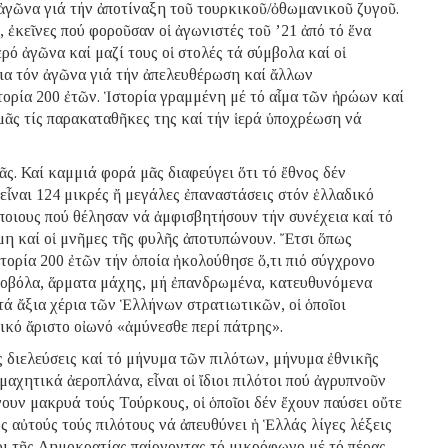
 ἀγῶνα γιά τήν ἀποτίναξη τοῦ τουρκικοῦ/ὀθωμανικοῦ ζυγοῦ.
 ἐκεῖνες πού φοροῦσαν οἱ ἀγωνιστές τοῦ ’21 ἀπό τό ἕνα
ρό ἀγῶνα καί μαζί τους οἱ στολές τά σύμβολα καί οἱ
νια τόν ἀγῶνα γιά τήν ἀπελευθέρωση καί ἄλλων
ορία 200 ἐτῶν. Ἱστορία γραμμένη μέ τό αἷμα τῶν ἡρώων καί
μᾶς τίς παρακαταθῆκες της καί τήν ἱερά ὑποχρέωση νά
ς. Καί καμμιά φορά μᾶς διαφεύγει ὅτι τό ἔθνος δέν
εἶναι 124 μικρές ἤ μεγάλες ἐπαναστάσεις στόν ἑλλαδικό
άποιους πού θέλησαν νά ἀμφισβητήσουν τήν συνέχεια καί τό
μη καί οἱ μνῆμες τῆς φυλῆς ἀποτυπώνουν. Ἔτσι ὅπως
τορία 200 ἐτῶν τήν ὁποία ἠκολούθησε ὅ,τι πιό σύγχρονο
υροβόλα, ἅρματα μάχης, μή ἐπανδρωμένα, κατευθυνόμενα
τά ἄξια χέρια τῶν Ἑλλήνων στρατιωτικῶν, οἱ ὁποῖοι
ικό ἄριστο οἰωνό «ἀμύνεσθε περί πάτρης».
ς διελεύσεις καί τό μήνυμα τῶν πιλότων, μήνυμα ἐθνικῆς
μαχητικά ἀεροπλάνα, εἶναι οἱ ἴδιοι πιλότοι πού ἀγρυπνοῦν
υν μακρυά τούς Τούρκους, οἱ ὁποῖοι δέν ἔχουν παύσει οὔτε
 αὐτούς τούς πιλότους νά ἀπευθύνει ἡ Ἑλλάς λίγες λέξεις
οι τῆς Δημοκρατίας παίρνοντας τό μικρόφωνο μέ τό πέρας