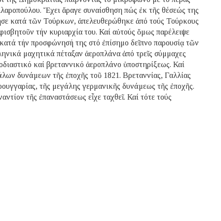
λλαροπούλου. Ἔχει ἄραγε συναίσθηση πώς ἐκ τῆς θέσεώς της
τησε κατά τῶν Τούρκων, ἀπελευθερώθηκε ἀπό τούς Τούρκους
φισβητοῦν τήν κυριαρχία του. Καί αὐτούς ὅμως παρέλειψε
κατά τήν προσφώνησή της στό ἐπίσημο δεῖπνο παρουσίᾳ τῶν
ληνικά μαχητικά πέταξαν ἀεροπλάνα ἀπό τρεῖς σύμμαχες
οδιαστικό καί βρεταννικό ἀεροπλάνο ὑποστηρίξεως. Καί
άλων δυνάμεων τῆς ἐποχῆς τοῦ 1821. Βρεταννίας, Γαλλίας
ουγγαρίας, τῆς μεγάλης γερμανικῆς δυνάμεως τῆς ἐποχῆς.
ναντίον τῆς ἐπαναστάσεως εἶχε ταχθεῖ. Καί τότε τούς