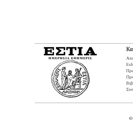
Κα
Από
Ειδ
Πρ
Πρ
Βιβ
Συν
©