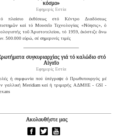
κόσμο»
Εφημερίς Εστία
τό πλαίσιο ἐκθέσεως στό Κέντρο Διαδόσεως
πιστημῶν καί τό Μουσεῖο Τεχνολογίας «Νόησις», ὁ
ολογιστής τοῦ Ἀριστοτελείου, τό 1959, ἐκόστιζε ἄνω
ν. 500.000 εὐρώ, σέ σημερινές τιμές
ρωτήματα συγκυριαρχίας γιά τό καλώδιο στό
Αἰγαῖο
Εφημερίς Εστία
ολές ἡ συμφωνία πού ὑπέγραψε ὁ Πρωθυπουργός μέ
ήν γαλλική Μeridiam καί ἡ τριμερής ΑΔΜΗΕ - GSI -
exans
Ακολουθήστε μας