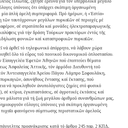
ίλειος Πλιώτας, ζήτησε ἔρευνα γιά τόν ὑπερβολικά μεγάλο
ὔλογες ὑπόνοιες ὅτι ὑπάρχει σκόπιμη ὀργανωμένη
ά μία ἁπλή ἀμελῆ συμπεριφορά. Πρό ἡμέρων, ἡ «Ἑστία»
ση τῶν ταυτόχρονων μεγάλων πυρκαϊῶν σέ περιοχές μέ
ιαφέρον, σέ στρατόπεδα καί μονάδες ἠλεκτροπαραγωγικῆς
οκαλύψεις γιά τήν δράση Τούρκων πρακτόρων ἐντός τῆς
 ἐκδήλωση φονικῶν καί καταστροφικῶν πυρκαϊῶν.
ῖ νά ἀρθεῖ τό τηλεφωνικό ἀπόρρητο, νά λάβουν χώρα
οιηθεῖ ὅλο τό εὖρος τοῦ ποινικοῦ δικονομικοῦ ὁπλοστασίου.
όν Εἰσαγγελέα Ἐφετῶν Ἀθηνῶν πού ἐποπτεύει θέματα
εως Ἀσφαλείας Ἀττικῆς, τόν ἁρμόδιο Διευθυντή τοῦ
 τόν Ἀντεισαγγελέα Ἀρείου Πάγου Λάμπρο Σοφουλάκη,
 πυρκαγιῶν, ἀσυνήθους ἔντασης καί ἔκτασης, πού
πεια νά προκληθοῦν ἀνυπολόγιστες ζημίες στό φυσικό
, σέ κτίρια, ἐγκαταστάσεις, σέ ἀγροτικές ἐκτάσεις καί
δυνο μάλιστα γιά τή ζωή μεγάλου ἀριθμοῦ συνανθρώπων μας,
δημιουργοῦν εὔλογες ὑπόνοιες γιά σκόπιμη ὀργανωμένη
, τυχαῖο φαινόμενο σύμπτωσης περιστατικῶν ἀμελοῦς
επάγγελτης προανάκρισης κατά τό ἄρθρο 245 παρ. 2 ΚΠΔ,