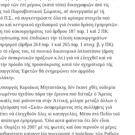
ισμό τῶν ἐπί μέρους (κατά τόπο) δικογραφιῶν ἀπό τίς
ς τοῦ Πυροσβεστικοῦ Σώματος, σέ συνεργασία μέ τή
.Σ., νά συγκεντρώσετε ὅλα τά κρίσιμα στοιχεῖα πού
ου καί κεντρικοῦ σχεδιασμοῦ γιά ἑνιαία δράση ἐμπρηστῶν-
 τοῦ κακουργήματος τοῦ ἄρθρου 187 παρ. 1 καί 2 ΠΚ:
ὀργάνωσης πού ἐπιδιώκει τήν τέλεση κακουργημάτων
σμοῦ (ἄρθρα 264 παρ. 1 καί 265 παρ. 1 στοιχ. β, γ ΠΚ).
λο τό εὖρος του, τό ποινικό δικονομικό ὁπλοστάσιο (ἄρση
κῶν ἀνακριτικῶν πράξεων κ.λπ.) γιά νά ἐλεγχθεῖ καί νά
 τήν πρόοδο τῆς προανάκρισης κατά τόν σχηματισμό τῆς
ἰσαγγελέας Ἐφετῶν θά ἐνημερώνει τόν ἁρμόδιο
υλάκη».
υπουργός Κυριάκος Μητσοτάκης δέν ἔκανε χθές οὐδεμία
ωμένου σχεδίου πάρα τήν ἔρευνα πού διέταξε ὁ Ἄρειος
ρκαϊές πού μαίνονται στήν Ἀττική, μίλησε μεταξύ ἄλλων ὁ
ηλεόραση τοῦ «Σκάι» ἀναφερόμενος στίς συλλήψεις γιά
πει νά ἐλεγχθοῦν ὅλες οἱ καταγγελίες. Μέσα στό Πεδίο τοῦ
ἀπόπειρα ἐμπρησμοῦ. Ὅλα αὐτά φαίνεται ὅτι δέν εἶναι
. Θυμίζει τό 2007 μέ τίς φωτιές καί ὅσο περνοῦν οἱ μέρες
ά σοβαρότατη καταγγελία προχώρησε ὁ πρόεδρος τῶν Ροβιῶν