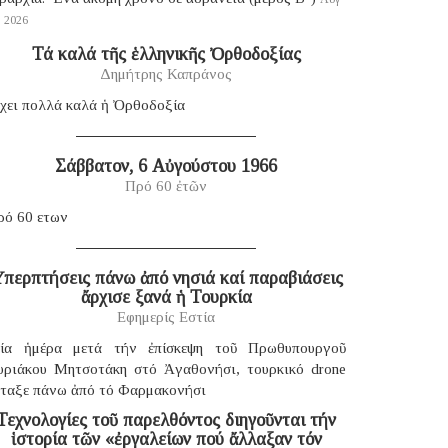
, 2026
Τά καλά τῆς ἑλληνικῆς Ὀρθοδοξίας
Δημήτρης Καπράνος
χει πολλά καλά ἡ Ὀρθοδοξία
Σάββατον, 6 Αὐγούστου 1966
Πρό 60 ἐτῶν
ρό 60 ετων
περπτήσεις πάνω ἀπό νησιά καί παραβιάσεις
ἄρχισε ξανά ἡ Τουρκία
Εφημερίς Εστία
ία ἡμέρα μετά τήν ἐπίσκεψη τοῦ Πρωθυπουργοῦ
υριάκου Μητσοτάκη στό Ἀγαθονήσι, τουρκικό drone
έταξε πάνω ἀπό τό Φαρμακονήσι
Τεχνολογίες τοῦ παρελθόντος διηγοῦνται τήν
ἱστορία τῶν «ἐργαλείων πού ἄλλαξαν τόν