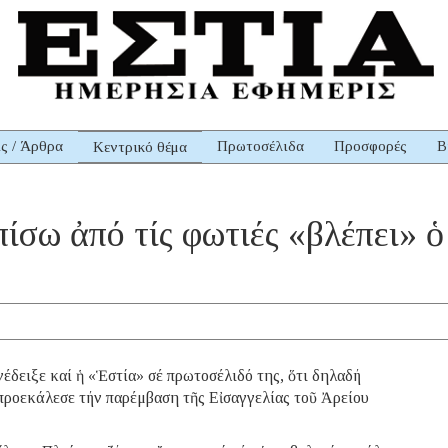
ις / Άρθρα
Πρωτοσέλιδα
Προσφορές
Β
Κεντρικό θέμα
ίσω ἀπό τίς φωτιές «βλέπει» ὁ
έδειξε καί ἡ «Ἑστία» σέ πρωτοσέλιδό της, ὅτι δηλαδή
προεκάλεσε τήν παρέμβαση τῆς Εἰσαγγελίας τοῦ Ἀρείου