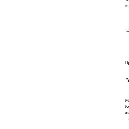
06
Ἔ
Π
Ὑ
Μ
Κ
π