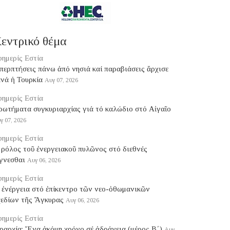
εντρικό θέμα
ημερίς Εστία
ερπτήσεις πάνω ἀπό νησιά καί παραβιάσεις ἄρχισε
νά ἡ Τουρκία
Αυγ 07, 2026
ημερίς Εστία
ρωτήματα συγκυριαρχίας γιά τό καλώδιο στό Αἰγαῖο
γ 07, 2026
ημερίς Εστία
ρόλος τοῦ ἐνεργειακοῦ πυλῶνος στό διεθνές
γνεσθαι
Αυγ 06, 2026
ημερίς Εστία
 ἐνέργεια στό ἐπίκεντρο τῶν νεο-ὀθωμανικῶν
χεδίων τῆς Ἄγκυρας
Αυγ 06, 2026
ημερίς Εστία
ραρχία: Ἕνα ἀκόμη χρόνο σέ ἀδράνεια (μέρος B΄)
Αυγ