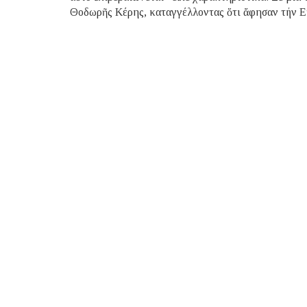
Θοδωρῆς Κέρης, καταγγέλλοντας ὅτι ἄφησαν τήν Εὔ