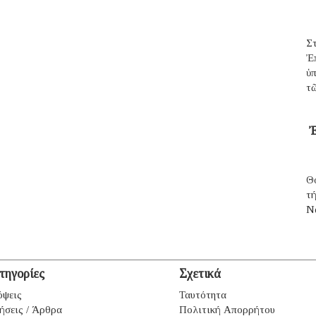
Σ
Ἐ
ὑπ
τῶ
Ἐ
Θ
τ
N
τηγορίες
Σχετικά
ψεις
Ταυτότητα
ήσεις / Άρθρα
Πολιτική Απορρήτου