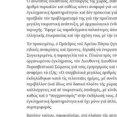
Ὁ ἀνώτατος δικαστικός λειτουργός τῆς χώρας, Βασ
ἀριθμό πυρκαϊῶν καί εὐθέως κάνει ἀναφορά γιά «ε
ἐγκληματική δραστηριότητα» καί δέν πρόκειται γι
προέβαλε τόν προβληματισμό της γιά τήν προέλευ
μεγάλη τουριστική ἀνάπτυξη, μέ ἀρχαιολογικό ἐνδ
περιοχῆς. Ἔφερε ὡς παραδείγματα παλαιότερες ἀπ
ἑλληνικῆς ἐπικρατείας καί τήν σχέση τους μέ τήν
Ἐν προκειμένῳ, ὁ Πρόεδρος τοῦ Ἀρείου Πάγου ζητε
εἰδικές ἀνακρίσεις καί ἔρευνες, δηλαδή νά ἐνεργοπ
Συγκεκριμένα, ἡ παραγγελία τοῦ κ. Πλιώτα πρός τ
ὀργανωμένου ἐγκλήματος, τόν Διευθυντή Διευθύνσ
Πυροσβεστικοῦ Σώματος γιά τούς ἐμπρησμούς καί
ἀναφέρει τά ἑξῆς: «Ὁ ὑπερβολικά μεγάλος ἀριθμός
ἐκδηλώθηκαν κατά τίς τελευταῖες ἡμέρες, μέ συνέ
περιβάλλον (καί ἰδίως στό δασικό πλοῦτο τῆς χώρας)
καλλιέργειες καί σέ τουριστικές ὑποδομές, μέ κίν
καθώς καί ὁ “συγχρονισμός” στήν ἐκδήλωσή τους, 
ἐγκληματική δραστηριότητα καί ὄχι μόνο γιά ἁπλό
συμπεριφορᾶς.
Κατόπιν τούτου, παρακαλοῦμε, στό πλαίσιο τῆς αὐτ