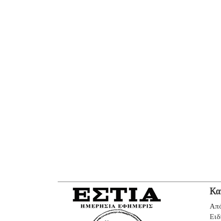
Κα
Από
Ειδ