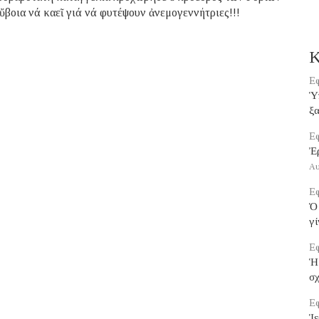
βοια νά καεῖ γιά νά φυτέψουν ἀνεμογεννήτριες!!!
Κ
Εφ
Ὑπ
ξα
Εφ
Ἐ
Αυ
Εφ
Ὁ 
γί
Εφ
Ἡ
σ
Εφ
Ἱε