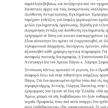
παράλληλα βεβαίως καί ἀνεξάρτητα ἀπό τόν σχηματ
δικαστικές ἀρχές καί τούς ἀνακριτικούς ὑπαλλήλου
Διεύθυνση Ἀντιμετώπισης Ἐγκλημάτων Ἐμπρησμοῦ Π
παρέχουν ἐνδείξεις γιά ὕπαρξη ὀργανωμένου σχεδί
μελῶν ἐγκληματικῆς ὀργάνωσης, δηλαδή γιά τέλεση
συγκρότηση-ἔνταξη καί διεύθυνση ἐγκληματικῆς 
ἐμπρησμοῦ σέ δάση καί κοινῶν κακουργημάτων ἐμπρη
Εἶναι αὐτονόητο ὅτι πρέπει νά ἐνεργοποιηθεῖ, σέ ὅ
τηλεφωνικοῦ ἀπορρήτου, διενέργεια, ἐρευνῶν, εἰδι
ἀξιοποιηθεῖ κάθε χρήσιμη σχετική πληροφορία. Γιά
συναφοῦς ποινικῆς δικογραφίας, ἡ Ἐποπτεύουσα Ε
Ἀντεισαγγελέα τοῦ Ἀρείου Πάγου κ. Λάμπρο Σοφο
Ἐντύπωση πάντως προκαλεῖ τό γεγονός ὅτι ὁ Πρωθ
ἀναφορά ἔστω καί στήν πιθανότητα ὑπάρξεως ὀργαν
Πάγος. Γιά ἕνα ὀργανωμένο σχέδιο πίσω ἀπό τίς πυ
περιφερειάρχης Ἀττικῆς, Γιῶργος Πατούλης στήν τ
ἐμπρησμούς πού ἔγιναν σέ ὅλη τήν Ἑλλάδα. «Θά πρέ
Ἄρεως μπορῶ νά σᾶς διαβεβαιώσω ὅτι ἦταν καθαρή 
τυχαῖα. Προφανῶς πίσω ἀπό αὐτά ὑπάρχει ἕνα σχέδιο
αὐτό ἐπιβεβαιώνεται» εἶπε χαρακτηριστικά. Σέ μι