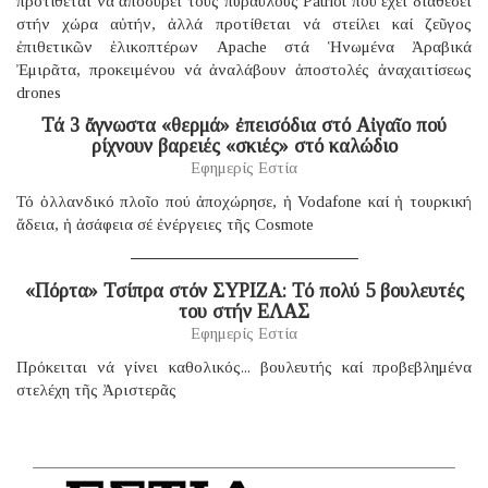
προτίθεται νά ἀποσύρει τούς πυραύλους Patriot πού ἔχει διαθέσει
στήν χώρα αὐτήν, ἀλλά προτίθεται νά στείλει καί ζεῦγος
ἐπιθετικῶν ἑλικοπτέρων Apache στά Ἡνωμένα Ἀραβικά
Ἐμιρᾶτα, προκειμένου νά ἀναλάβουν ἀποστολές ἀναχαιτίσεως
drones
Τά 3 ἄγνωστα «θερμά» ἐπεισόδια στό Αἰγαῖο πού
ρίχνουν βαρειές «σκιές» στό καλώδιο
Εφημερίς Εστία
Τό ὁλλανδικό πλοῖο πού ἀποχώρησε, ἡ Vodafone καί ἡ τουρκική
ἄδεια, ἡ ἀσάφεια σέ ἐνέργειες τῆς Cosmote
«Πόρτα» Τσίπρα στόν ΣΥΡΙΖΑ: Τό πολύ 5 βουλευτές
του στήν ΕΛΑΣ
Εφημερίς Εστία
Πρόκειται νά γίνει καθολικός... βουλευτής καί προβεβλημένα
στελέχη τῆς Ἀριστερᾶς