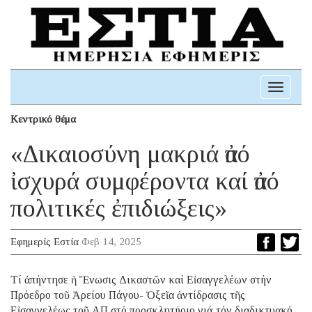
Toggle
navigati
Κεντρικό θέμα
«Δικαιοσύνη μακριά ἀπό
ἰσχυρά συμφέροντα καί ἀπό
πολιτικές ἐπιδιώξεις»
Εφημερίς Εστία
Φεβ 14, 2025
Τί ἀπήντησε ἡ Ἕνωσις Δικαστῶν καί Εἰσαγγελέων στήν
Πρόεδρο τοῦ Ἀρείου Πάγου- Ὀξεῖα ἀντίδρασις τῆς
Εἰσαγγελέως τοῦ ΑΠ στό προσκλητήριο γιά τόν διαδικτυακό