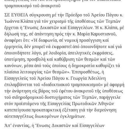
τραμπουκισμό τοῦ ἀνακριτοῦ
ΣΕ ΕΥΘΕΙΑ σύγκρουση μέ τήν Πρόεδρο τοῦ Ἀρείου Πάγου κ.
Ἰωάννα Κλάπα γιά τόν χειρισμό τῆς ὑποθέσεως τῶν Τεμπῶν
ἔρχεται ἡ Ἕνωσις Δικαστῶν καί Εἰσαγγελέων. Ἡ κ. Κλάπα, μέ
δήλωσή της, σέ ἀπάντηση πρός τήν κ. Μαρία Καρυστιανοῦ,
ἀναφέρει ὅτι: «Ἡ διαφωνία, σέ νομική προσέγγιση καί
ἑρμηνεία, δέν μπορεῖ νά ἐκφραστεῖ ἀπό ὁποιονδήποτε καί γιά
ὁποιονδήποτε λόγο, μέ λοιδορία, ἀπειλητικές ἐκφράσεις,
ὑποτίμηση, προσβολή καί καθύβριση τῶν θεσμῶν καί τῶν
κανόνων, μέσα ἀπό τούς ὁποίους ἡ δημοκρατία καθορίζει τά
πλαίσια λειτουργίας τῶν θεσμῶν». Ἐπιπροσθέτως, ἡ
Εἰσαγγελεύς τοῦ Ἀρείου Πάγου κ. Γεωργία Ἀδειλίνη
ἐπιλαμβάνεται τοῦ «διαδικτυακοῦ τραμπουκισμοῦ» μέ ἀφορμή
τήν ἀνάρτηση εἰς βάρος τοῦ ἐφέτου ἀνακριτοῦ τῆς ὑποθέσεως
τοῦ σιδηροδρομικοῦ δυστυχήματος τῶν Τεμπῶν, παρήγγειλε
στόν προϊστάμενο τῆς Εἰσαγγελίας Πρωτοδικῶν Ἀθηνῶν
κατεπείγουσα προκαταρκτική ἐξέταση γιά τήν διερεύνηση
αὐτεπαγγέλτως διωκομένων ἐγκλημάτων.
Ἀπ’ ἐναντίας, ἡ Ἕνωσις Δικαστῶν καί Εἰσαγγελέων