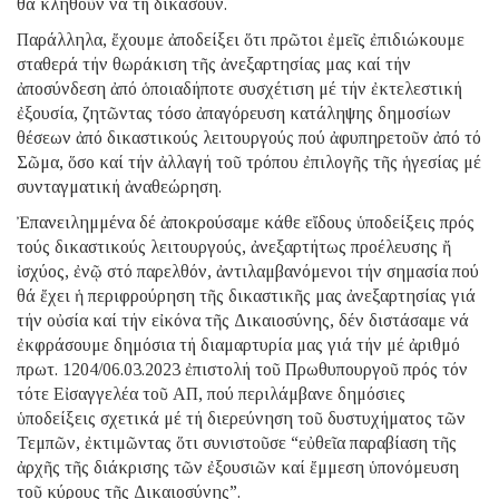
θά κληθοῦν νά τή δικάσουν.
Παράλληλα, ἔχουμε ἀποδείξει ὅτι πρῶτοι ἐμεῖς ἐπιδιώκουμε
σταθερά τήν θωράκιση τῆς ἀνεξαρτησίας μας καί τήν
ἀποσύνδεση ἀπό ὁποιαδήποτε συσχέτιση μέ τήν ἐκτελεστική
ἐξουσία, ζητῶντας τόσο ἀπαγόρευση κατάληψης δημοσίων
θέσεων ἀπό δικαστικούς λειτουργούς πού ἀφυπηρετοῦν ἀπό τό
Σῶμα, ὅσο καί τήν ἀλλαγή τοῦ τρόπου ἐπιλογῆς τῆς ἡγεσίας μέ
συνταγματική ἀναθεώρηση.
Ἐπανειλημμένα δέ ἀποκρούσαμε κάθε εἴδους ὑποδείξεις πρός
τούς δικαστικούς λειτουργούς, ἀνεξαρτήτως προέλευσης ἤ
ἰσχύος, ἐνῷ στό παρελθόν, ἀντιλαμβανόμενοι τήν σημασία πού
θά ἔχει ἡ περιφρούρηση τῆς δικαστικῆς μας ἀνεξαρτησίας γιά
τήν οὐσία καί τήν εἰκόνα τῆς Δικαιοσύνης, δέν διστάσαμε νά
ἐκφράσουμε δημόσια τή διαμαρτυρία μας γιά τήν μέ ἀριθμό
πρωτ. 1204/06.03.2023 ἐπιστολή τοῦ Πρωθυπουργοῦ πρός τόν
τότε Εἰσαγγελέα τοῦ ΑΠ, πού περιλάμβανε δημόσιες
ὑποδείξεις σχετικά μέ τή διερεύνηση τοῦ δυστυχήματος τῶν
Τεμπῶν, ἐκτιμῶντας ὅτι συνιστοῦσε “εὐθεῖα παραβίαση τῆς
ἀρχῆς τῆς διάκρισης τῶν ἐξουσιῶν καί ἔμμεση ὑπονόμευση
τοῦ κύρους τῆς Δικαιοσύνης”.