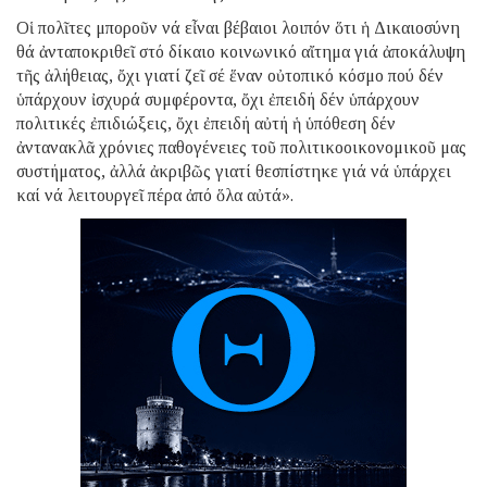
Οἱ πολῖτες μποροῦν νά εἶναι βέβαιοι λοιπόν ὅτι ἡ Δικαιοσύνη
θά ἀνταποκριθεῖ στό δίκαιο κοινωνικό αἴτημα γιά ἀποκάλυψη
τῆς ἀλήθειας, ὄχι γιατί ζεῖ σέ ἕναν οὐτοπικό κόσμο πού δέν
ὑπάρχουν ἰσχυρά συμφέροντα, ὄχι ἐπειδή δέν ὑπάρχουν
πολιτικές ἐπιδιώξεις, ὄχι ἐπειδή αὐτή ἡ ὑπόθεση δέν
ἀντανακλᾶ χρόνιες παθογένειες τοῦ πολιτικοοικονομικοῦ μας
συστήματος, ἀλλά ἀκριβῶς γιατί θεσπίστηκε γιά νά ὑπάρχει
καί νά λειτουργεῖ πέρα ἀπό ὅλα αὐτά».