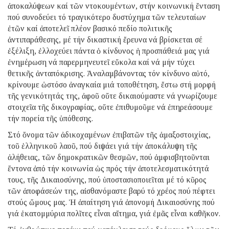
ἀποκαλύψεων καί τῶν ντοκουμέντων, στήν κοινωνική ἔνταση
πού συνοδεύει τό τραγικότερο δυστύχημα τῶν τελευταίων
ἐτῶν καί ἀποτελεῖ πλέον βασικό πεδίο πολιτικῆς
ἀντιπαράθεσης, μέ τήν δικαστική ἔρευνα νά βρίσκεται σέ
ἐξέλιξη, ἐλλοχεύει πάντα ὁ κίνδυνος ἡ προσπάθειά μας γιά
ἐνημέρωση νά παρερμηνευτεῖ εὔκολα καί νά μήν τύχει
θετικῆς ἀνταπόκρισης. Ἀναλαμβάνοντας τόν κίνδυνο αὐτό,
κρίνουμε ὡστόσο ἀναγκαία μιά τοποθέτηση, ἔστω στή μορφή
τῆς γενικότητάς της, ἀφοῦ οὔτε δικαιούμαστε νά γνωρίζουμε
στοιχεῖα τῆς δικογραφίας, οὔτε ἐπιθυμοῦμε νά ἐπηρεάσουμε
τήν πορεία τῆς ὑπόθεσης.
Στό ὄνομα τῶν ἀδικοχαμένων ἐπιβατῶν τῆς ἁμαξοστοιχίας,
τοῦ ἑλληνικοῦ λαοῦ, πού διψάει γιά τήν ἀποκάλυψη τῆς
ἀλήθειας, τῶν δημοκρατικῶν θεσμῶν, πού ἀμφισβητοῦνται
ἔντονα ἀπό τήν κοινωνία ὡς πρός τήν ἀποτελεσματικότητά
τους, τῆς Δικαιοσύνης, πού ὑποστασιοποιεῖται μέ τό κῦρος
τῶν ἀποφάσεών της, αἰσθανόμαστε βαρύ τό χρέος πού πέφτει
στούς ὤμους μας. Ἡ ἀπαίτηση γιά ἀπονομή Δικαιοσύνης πού
γιά ἑκατομμύρια πολῖτες εἶναι αἴτημα, γιά ἐμᾶς εἶναι καθῆκον.