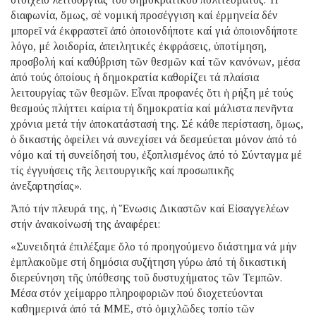
διαφωνία, ὅμως, σέ νομική προσέγγιση καί ἑρμηνεία δέν
μπορεῖ νά ἐκφραστεῖ ἀπό ὁποιονδήποτε καί γιά ὁποιονδήποτε
λόγο, μέ λοιδορία, ἀπειλητικές ἐκφράσεις, ὑποτίμηση,
προσβολή καί καθύβριση τῶν θεσμῶν καί τῶν κανόνων, μέσα
ἀπό τούς ὁποίους ἡ δημοκρατία καθορίζει τά πλαίσια
λειτουργίας τῶν θεσμῶν. Εἶναι προφανές ὅτι ἡ ρήξη μέ τούς
θεσμούς πλήττει καίρια τή δημοκρατία καί μάλιστα πενῆντα
χρόνια μετά τήν ἀποκατάστασή της. Σέ κάθε περίσταση, ὅμως,
ὁ δικαστής ὀφείλει νά συνεχίσει νά δεσμεύεται μόνον ἀπό τό
νόμο καί τή συνείδησή του, ἐξοπλισμένος ἀπό τό Σύνταγμα μέ
τίς ἐγγυήσεις τῆς λειτουργικῆς καί προσωπικῆς
ἀνεξαρτησίας».
Ἀπό τήν πλευρά της, ἡ Ἕνωσις Δικαστῶν καί Εἰσαγγελέων
στήν ἀνακοίνωσή της ἀναφέρει:
«Συνειδητά ἐπιλέξαμε ὅλο τό προηγούμενο διάστημα νά μήν
ἐμπλακοῦμε στή δημόσια συζήτηση γύρω ἀπό τή δικαστική
διερεύνηση τῆς ὑπόθεσης τοῦ δυστυχήματος τῶν Τεμπῶν.
Μέσα στόν χείμαρρο πληροφοριῶν πού διοχετεύονται
καθημερινά ἀπό τά ΜΜΕ, στό ὁμιχλῶδες τοπίο τῶν