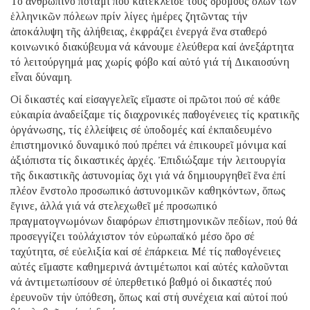
Τό ἀνθρώπινο ποτάμι πού κατέκλεισε τούς δρόμους ὅλων τῶν
ἑλληνικῶν πόλεων πρίν λίγες ἡμέρες ζητῶντας τήν
ἀποκάλυψη τῆς ἀλήθειας, ἐκφράζει ἐνεργά ἕνα σταθερό
κοινωνικό διακύβευμα νά κάνουμε ἐλεύθερα καί ἀνεξάρτητα
τό λειτούργημά μας χωρίς φόβο καί αὐτό γιά τή Δικαιοσύνη
εἶναι δύναμη.
Οἱ δικαστές καί εἰσαγγελεῖς εἴμαστε οἱ πρῶτοι πού σέ κάθε
εὐκαιρία ἀναδείξαμε τίς διαχρονικές παθογένειες τίς κρατικῆς
ὀργάνωσης, τίς ἐλλείψεις σέ ὑποδομές καί ἐκπαιδευμένο
ἐπιστημονικό δυναμικό πού πρέπει νά ἐπικουρεῖ μόνιμα καί
ἀξιόπιστα τίς δικαστικές ἀρχές. Ἐπιδιώξαμε τήν λειτουργία
τῆς δικαστικῆς ἀστυνομίας ὄχι γιά νά δημιουργηθεῖ ἕνα ἐπί
πλέον ἔνστολο προσωπικό ἀστυνομικῶν καθηκόντων, ὅπως
ἔγινε, ἀλλά γιά νά στελεχωθεῖ μέ προσωπικό
πραγματογνωμόνων διαφόρων ἐπιστημονικῶν πεδίων, πού θά
προσεγγίζει τοὐλάχιστον τόν εὐρωπαϊκό μέσο ὅρο σέ
ταχύτητα, σέ εὐελιξία καί σέ ἐπάρκεια. Μέ τίς παθογένειες
αὐτές εἴμαστε καθημερινά ἀντιμέτωποι καί αὐτές καλοῦνται
νά ἀντιμετωπίσουν σέ ὑπερθετικό βαθμό οἱ δικαστές πού
ἐρευνοῦν τήν ὑπόθεση, ὅπως καί στή συνέχεια καί αὐτοί πού