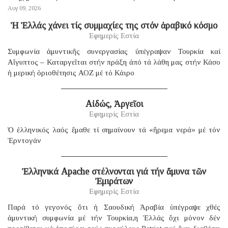
Αυγ 09, 2026
Ἡ Ἑλλάς χάνει τίς συμμαχίες της στόν ἀραβικό κόσμο
Εφημερίς Εστία
Συμφωνία ἀμυντικῆς συνεργασίας ὑπέγραψαν Τουρκία καί
Αἴγυπτος – Καταργεῖται στήν πράξη ἀπό τά λάθη μας στήν Κάσο
ἡ μερική ὁριοθέτησις ΑΟΖ μέ τό Κάιρο
Αἰδώς, Ἀργεῖοι
Εφημερίς Εστία
Ὁ ἑλληνικός λαός ἔμαθε τί σημαίνουν τά «ἤρεμα νερά» μέ τόν
Ἐρντογάν
Ἑλληνικά Apache στέλνονται γιά τήν ἄμυνα τῶν
Ἐμιράτων
Εφημερίς Εστία
Παρά τό γεγονός ὅτι ἡ Σαουδική Ἀραβία ὑπέγραψε χθές
ἀμυντική συμφωνία μέ τήν Τουρκία,η Ἑλλάς ὄχι μόνον δέν