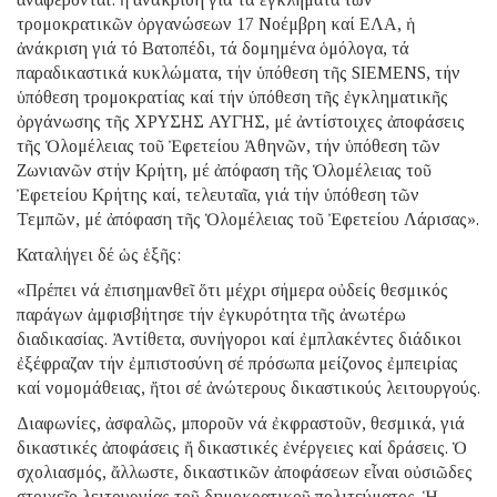
τρομοκρατικῶν ὀργανώσεων 17 Νοέμβρη καί ΕΛΑ, ἡ
ἀνάκριση γιά τό Βατοπέδι, τά δομημένα ὁμόλογα, τά
παραδικαστικά κυκλώματα, τήν ὑπόθεση τῆς SIEMENS, τήν
ὑπόθεση τρομοκρατίας καί τήν ὑπόθεση τῆς ἐγκληματικῆς
ὀργάνωσης τῆς ΧΡΥΣΗΣ ΑΥΓΗΣ, μέ ἀντίστοιχες ἀποφάσεις
τῆς Ὁλομέλειας τοῦ Ἐφετείου Ἀθηνῶν, τήν ὑπόθεση τῶν
Ζωνιανῶν στήν Κρήτη, μέ ἀπόφαση τῆς Ὁλομέλειας τοῦ
Ἐφετείου Κρήτης καί, τελευταῖα, γιά τήν ὑπόθεση τῶν
Τεμπῶν, μέ ἀπόφαση τῆς Ὁλομέλειας τοῦ Ἐφετείου Λάρισας».
Καταλήγει δέ ὡς ἑξῆς:
«Πρέπει νά ἐπισημανθεῖ ὅτι μέχρι σήμερα οὐδείς θεσμικός
παράγων ἀμφισβήτησε τήν ἐγκυρότητα τῆς ἀνωτέρω
διαδικασίας. Ἀντίθετα, συνήγοροι καί ἐμπλακέντες διάδικοι
ἐξέφραζαν τήν ἐμπιστοσύνη σέ πρόσωπα μείζονος ἐμπειρίας
καί νομομάθειας, ἤτοι σέ ἀνώτερους δικαστικούς λειτουργούς.
Διαφωνίες, ἀσφαλῶς, μποροῦν νά ἐκφραστοῦν, θεσμικά, γιά
δικαστικές ἀποφάσεις ἤ δικαστικές ἐνέργειες καί δράσεις. Ὁ
σχολιασμός, ἄλλωστε, δικαστικῶν ἀποφάσεων εἶναι οὐσιῶδες
στοιχεῖο λειτουργίας τοῦ δημοκρατικοῦ πολιτεύματος. Ἡ