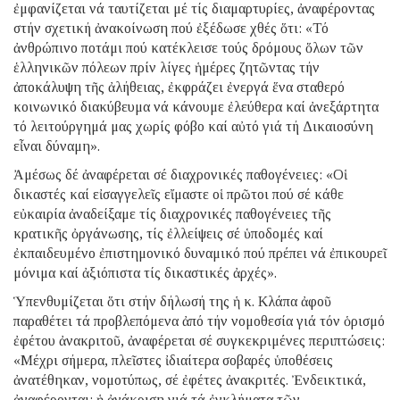
ἐμφανίζεται νά ταυτίζεται μέ τίς διαμαρτυρίες, ἀναφέροντας
στήν σχετική ἀνακοίνωση πού ἐξέδωσε χθές ὅτι: «Τό
ἀνθρώπινο ποτάμι πού κατέκλεισε τούς δρόμους ὅλων τῶν
ἑλληνικῶν πόλεων πρίν λίγες ἡμέρες ζητῶντας τήν
ἀποκάλυψη τῆς ἀλήθειας, ἐκφράζει ἐνεργά ἕνα σταθερό
κοινωνικό διακύβευμα νά κάνουμε ἐλεύθερα καί ἀνεξάρτητα
τό λειτούργημά μας χωρίς φόβο καί αὐτό γιά τή Δικαιοσύνη
εἶναι δύναμη».
Ἀμέσως δέ ἀναφέρεται σέ διαχρονικές παθογένειες: «Οἱ
δικαστές καί εἰσαγγελεῖς εἴμαστε οἱ πρῶτοι πού σέ κάθε
εὐκαιρία ἀναδείξαμε τίς διαχρονικές παθογένειες τῆς
κρατικῆς ὀργάνωσης, τίς ἐλλείψεις σέ ὑποδομές καί
ἐκπαιδευμένο ἐπιστημονικό δυναμικό πού πρέπει νά ἐπικουρεῖ
μόνιμα καί ἀξιόπιστα τίς δικαστικές ἀρχές».
Ὑπενθυμίζεται ὅτι στήν δήλωσή της ἡ κ. Κλάπα ἀφοῦ
παραθέτει τά προβλεπόμενα ἀπό τήν νομοθεσία γιά τόν ὁρισμό
ἐφέτου ἀνακριτοῦ, ἀναφέρεται σέ συγκεκριμένες περιπτώσεις:
«Μέχρι σήμερα, πλεῖστες ἰδιαίτερα σοβαρές ὑποθέσεις
ἀνατέθηκαν, νομοτύπως, σέ ἐφέτες ἀνακριτές. Ἐνδεικτικά,
ἀναφέρονται: ἡ ἀνάκριση γιά τά ἐγκλήματα τῶν