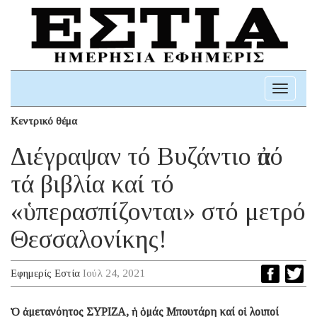
Toggle
navigati
Κεντρικό θέμα
Διέγραψαν τό Βυζάντιο ἀπό
τά βιβλία καί τό
«ὑπερασπίζονται» στό μετρό
Θεσσαλονίκης!
Εφημερίς Εστία
Ιούλ 24, 2021
Ὁ ἀμετανόητος ΣΥΡΙΖΑ, ἡ ὁμάς Μπουτάρη καί οἱ λοιποί