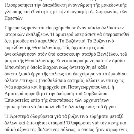
ἐξισορροπήσει τήν ἀπαράδεκτη ἀναγνώριση τῆς μακεδονικῆς
γλώσσης καί ἐθνότητος μέ τήν ὑπογραφή τῆς Συμφωνίας τῶν
Πρεσπῶν.
Σήμερα ὡς φαίνεται εἰσερχόμεθα σέ ἕναν κύκλο ἀλλόκοτων
ἱστορικῶν ἐκπλήξεων. Ἡ ἀριστερά ἀπεφάσισε νά ὑπερασπισθεῖ
ὅ,τι μισοῦσε στό παρελθόν. Τό Βυζάντιο! Τό Βυζαντινό
παρελθόν τῆς Θεσσαλονίκης. Τίς ἀρχαιότητες πού
ἀνεκαλύφθησαν στόν ὑπό κατασκευήν σταθμό Βενιζέλου, τοῦ
μετρό τῆς Θεσσαλονίκης. Συνεπικουρούμενη ἀπό τήν ὁμάδα
Μπουτάρη ἡ ὁποία διαχρονικῶς ἀντετάχθη σέ κάθε
ἀναπτυξιακό ἔργο τῆς πόλεως καί ἐπεχείρησε νά τό ἐμποδίσει
ἄλλοτε ἐπιτυχῶς (ὑποθαλάσσια ἀρτηρία) ἄλλοτε ἀνεπιτυχῶς
(νέα παραλία καί δημαρχεῖο ἐπί Παπαγεωργόπουλου), ἡ
Ἀριστερά ἀμφισβητεῖ τήν ἀπόφαση τοῦ Συμβουλίου
Ἐπικρατείας ὑπέρ τῆς ἀποσπάσεως τῶν ἀρχαιοτήτων
προκειμένου νά διευκολυνθεῖ ἡ ὁλοκλήρωσις τοῦ ἔργου.
Ἡ Ἀριστερά ὀλοφύρεται γιά τά βυζαντινά εὑρήματα μεταξύ
ἄλλων καί ἐπιστήθιοι σταυροί! Ὀλοφύρεται γιά τόν κεντρικό
ὁδικό ἄξονα τῆς βυζαντινῆς πόλεως, ὁ ὁποῖος ἦταν στρωμένος