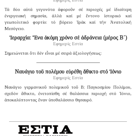
Τά δύο αὐτά γεγονότα ἀφοροῦν σέ περιοχές μέ ἰδιαίτερη
ἐνεργειακή σημασία, ἀλλά καί μέ ἔντονο ἱστορικό καί
γεωπολιτικό φορτίο: τό βόρειο Ἰράκ καί τήν Ἀνατολική
Μεσόγειο.
Ἱεραρχία: Ἕνα ἀκόμη χρόνο σέ ἀδράνεια (μέρος B΄)
Εφημερίς Εστία
Σημειώνεται ὅτι δέν εἶναι μέ σειρά ἀξιολογήσεως:
Ναυάγιο τοῦ πολέμου εὑρέθη ἄθικτο στό Ἰόνιο
Εφημερίς Εστία
Ναυάγιο γερμανικοῦ πολεμικοῦ τοῦ B; Παγκοσμίου Πολέμου,
σχεδόν ἄθικτο, ἐνετοπίσθη σέ θαλάσσια περιοχή στό Ἰόνιο,
ἀποκαλύπτοντας ἕναν ὑποθαλάσσιο θησαυρό.