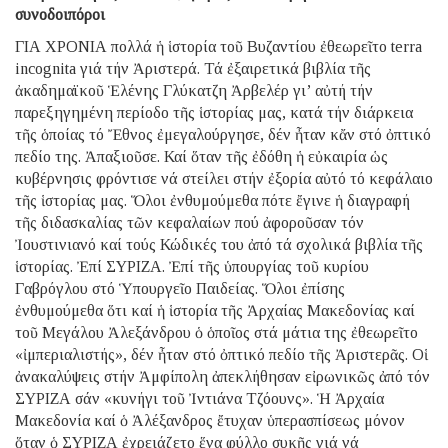
συνοδοιπόροι
ΓΙΑ ΧΡΟΝΙΑ πολλά ἡ ἱστορία τοῦ Βυζαντίου ἐθεωρεῖτο terra
incognita γιά τήν Ἀριστερά. Τά ἐξαιρετικά βιβλία τῆς
ἀκαδημαϊκοῦ Ἑλένης Γλύκατζη Ἀρβελέρ γι’ αὐτή τήν
παρεξηγημένη περίοδο τῆς ἱστορίας μας, κατά τήν διάρκεια
τῆς ὁποίας τό Ἔθνος ἐμεγαλούργησε, δέν ἦταν κἄν στό ὀπτικό
πεδίο της. Ἀπαξιοῦσε. Καί ὅταν τῆς ἐδόθη ἡ εὐκαιρία ὡς
κυβέρνησις φρόντισε νά στείλει στήν ἐξορία αὐτό τό κεφάλαιο
τῆς ἱστορίας μας. Ὅλοι ἐνθυμούμεθα πότε ἔγινε ἡ διαγραφή
τῆς διδασκαλίας τῶν κεφαλαίων πού ἀφοροῦσαν τόν
Ἰουστινιανό καί τούς Κώδικές του ἀπό τά σχολικά βιβλία τῆς
ἱστορίας. Ἐπί ΣΥΡΙΖΑ. Ἐπί τῆς ὑπουργίας τοῦ κυρίου
Γαβρόγλου στό Ὑπουργεῖο Παιδείας. Ὅλοι ἐπίσης
ἐνθυμούμεθα ὅτι καί ἡ ἱστορία τῆς Ἀρχαίας Μακεδονίας καί
τοῦ Μεγάλου Ἀλεξάνδρου ὁ ὁποῖος στά μάτια της ἐθεωρεῖτο
«ἰμπεριαλιστής», δέν ἦταν στό ὀπτικό πεδίο τῆς Ἀριστερᾶς. Οἱ
ἀνακαλύψεις στήν Ἀμφίπολη ἀπεκλήθησαν εἰρωνικῶς ἀπό τόν
ΣΥΡΙΖΑ σάν «κυνήγι τοῦ Ἰντιάνα Τζόουνς». Ἡ Ἀρχαία
Μακεδονία καί ὁ Ἀλέξανδρος ἔτυχαν ὑπερασπίσεως μόνον
ὅταν ὁ ΣΥΡΙΖΑ ἐχρειάζετο ἕνα φύλλο συκῆς γιά νά