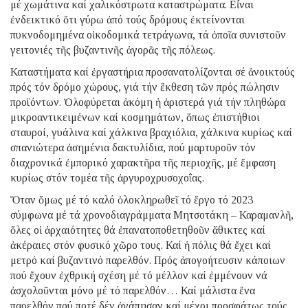
μέ χωμάτινα καί χαλικόστρωτα καταστρώματα. Εἶναι
ἐνδεικτικό ὅτι γύρω ἀπό τούς δρόμους ἐκτείνονται
πυκνοδομημένα οἰκοδομικά τετράγωνα, τά ὁποῖα συνιστοῦν
γειτονιές τῆς βυζαντινῆς ἀγορᾶς τῆς πόλεως.
Καταστήματα καί ἐργαστήρια προσανατολίζονται σέ ἀνοικτούς
πρός τόν δρόμο χώρους, γιά τήν ἔκθεση τῶν πρός πώλησιν
προϊόντων. Ὀλοφύρεται ἀκόμη ἡ ἀριστερά γιά τήν πληθώρα
μικροαντικειμένων καί κοσμημάτων, ὅπως ἐπιστήθιοι
σταυροί, γυάλινα καί χάλκινα βραχιόλια, χάλκινα κυρίως καί
σπανιώτερα ἀσημένια δακτυλίδια, πού μαρτυροῦν τόν
διαχρονικά ἐμπορικό χαρακτῆρα τῆς περιοχῆς, μέ ἔμφαση
κυρίως στόν τομέα τῆς ἀργυροχρυσοχοΐας.
Ὅταν ὅμως μέ τό καλό ὁλοκληρωθεῖ τό ἔργο τό 2023
σύμφωνα μέ τά χρονοδιαγράμματα Μητσοτάκη – Καραμανλῆ,
ὅλες οἱ ἀρχαιότητες θά ἐπανατοποθετηθοῦν ἄθικτες καί
ἀκέραιες στόν φυσικό χῶρο τους. Καί ἡ πόλις θά ἔχει καί
μετρό καί βυζαντινό παρελθόν. Πρός ἀπογοήτευσιν κάποιων
πού ἔχουν ἐχθρική σχέση μέ τό μέλλον καί ἐμμένουν νά
ἀσχολοῦνται μόνο μέ τό παρελθόν… Καί μάλιστα ἕνα
παρελθόν πού ποτέ δέν ἀγάπησαν καί μέχρι προσφάτως τούς