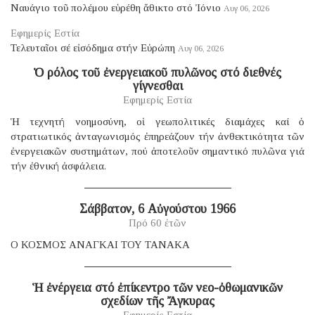
Ναυάγιο τοῦ πολέμου εὑρέθη ἄθικτο στό Ἰόνιο
Αυγ 06, 2026
Εφημερίς Εστία
Τελευταῖοι σέ εἰσόδημα στήν Εὐρώπη
Αυγ 06, 2026
Ὁ ρόλος τοῦ ἐνεργειακοῦ πυλῶνος στό διεθνές
γίγνεσθαι
Εφημερίς Εστία
Ἡ τεχνητή νοημοσύνη, οἱ γεωπολιτικές διαμάχες καί ὁ
στρατιωτικός ἀνταγωνισμός ἐπηρεάζουν τήν ἀνθεκτικότητα τῶν
ἐνεργειακῶν συστημάτων, πού ἀποτελοῦν σημαντικό πυλῶνα γιά
τήν ἐθνική ἀσφάλεια.
Σάββατον, 6 Αὐγούστου 1966
Πρό 60 ἐτῶν
Ο ΚΟΣΜΟΣ ΑΝΑΓΚΑΙ ΤΟΥ ΤΑΝΑΚΑ
Ἡ ἐνέργεια στό ἐπίκεντρο τῶν νεο-ὀθωμανικῶν
σχεδίων τῆς Ἄγκυρας
Εφημερίς Εστία