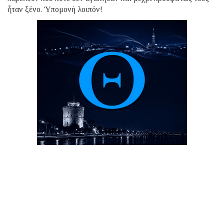
ἦταν ξένο. Ὑπομονή λοιπόν!