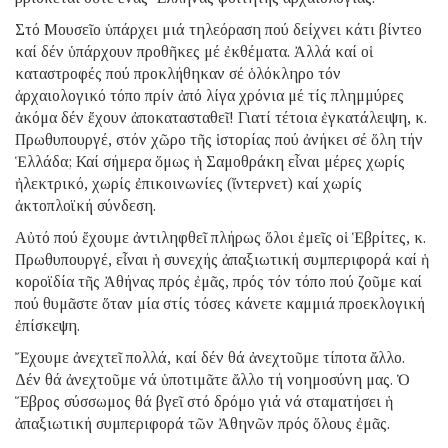
Στό Μουσεῖο ὑπάρχει μιά τηλεόραση πού δείχνει κάτι βίντεο
καί δέν ὑπάρχουν προθῆκες μέ ἐκθέματα. Ἀλλά καί οἱ
καταστροφές πού προκλήθηκαν σέ ὁλόκληρο τόν
ἀρχαιολογικό τόπο πρίν ἀπό λίγα χρόνια μέ τίς πλημμύρες
ἀκόμα δέν ἔχουν ἀποκατασταθεῖ! Γιατί τέτοια ἐγκατάλειψη, κ.
Πρωθυπουργέ, στόν χῶρο τῆς ἱστορίας πού ἀνήκει σέ ὅλη τήν
Ἑλλάδα; Καί σήμερα ὅμως ἡ Σαμοθράκη εἶναι μέρες χωρίς
ἠλεκτρικό, χωρίς ἐπικοινωνίες (ἴντερνετ) καί χωρίς
ἀκτοπλοϊκή σύνδεση.
Αὐτό πού ἔχουμε ἀντιληφθεῖ πλήρως ὅλοι ἐμεῖς οἱ Ἑβρίτες, κ.
Πρωθυπουργέ, εἶναι ἡ συνεχής ἀπαξιωτική συμπεριφορά καί ἡ
κοροϊδία τῆς Ἀθήνας πρός ἐμᾶς, πρός τόν τόπο πού ζοῦμε καί
πού θυμᾶστε ὅταν μία στίς τόσες κάνετε καμμιά προεκλογική
ἐπίσκεψη.
Ἔχουμε ἀνεχτεῖ πολλά, καί δέν θά ἀνεχτοῦμε τίποτα ἄλλο.
Δέν θά ἀνεχτοῦμε νά ὑποτιμᾶτε ἄλλο τή νοημοσύνη μας. Ὁ
Ἕβρος σύσσωμος θά βγεῖ στό δρόμο γιά νά σταματήσει ἡ
ἀπαξιωτική συμπεριφορά τῶν Ἀθηνῶν πρός ὅλους ἐμᾶς.