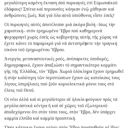
μεγαλύτερη καμένη ἔκταση ἀπό πυρκαγιές ἐπί Εὐρωπαϊκοῦ
ἐδάφους! Σπίτια καί περιουσίες κάηκαν ἐνῷ χάθηκαν καί
ἀνθρώπινες ζωές. Καί γιά ὅλα αὐτά ὑπεύθυνος εἶστε ἐσεῖς!
Οἱ πυρκαγιές αὐτές ἀποτέλεσαν μιά ἀκόμα βολή –ἴσως τήν
χαριστική– στόν ἐρημωμένο Ἕβρο πού καθημερινά
ψυχορραγεῖ χωρίς ἐσεῖς ὡς κυβερνήτης αὐτῆς τῆς χώρας νά
ἔχετε κάνει τό παραμικρό γιά νά ἀντιστρέψετε τήν τραγική
εἰκόνα τοῦ ἐρημωμένου Ἕβρου.
Ἀνεργία, μεταναστευτικές ροές, ἀνύπαρκτες ὑποδομές,
δημογραφικό, ἔχουν ἀπαξιώσει τό σημαντικότερο κομμάτι
γῆς τῆς Ἑλλάδας, τόν Ἕβρο. Χωριά ὁλόκληρα ἔχουν ἐρημωθεῖ
ἤ στήν καλύτερη τῶν περιπτώσεων ἔχουν ὡς κατοίκους τους
λίγους ὑπερήλικες πού ζοῦν κυριολεκτικά μόνοι τους στό
ἔλεος τοῦ Θεοῦ.
Οἱ νέοι ἀλλά καί οἱ μεγαλύτεροι σέ ἡλικία φεύγουν πρός τά
μεγάλα ἀστικά κέντρα ἤ καί σέ χῶρες τοῦ ἐξωτερικοῦ
ἀποδεχόμενοι ὅτι στόν τόπο τους, στόν Ἕβρο, δέν ὑπάρχει
καμμία ἐλπίδα καί καμμία προοπτική.
Ὅσοι κάτοικοι ἔχουν μείνει στόν Ἕβρο προσπαθοῦν μέ ἴδιες