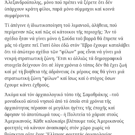
Ἀλεξανδρούπολης, μόνο πού πρέπει νά ξέρετε ὅτι δέν
ὑπάρχουν κράτη φίλοι, παρά μόνο σύμμαχοι καί κοινά
συμφέροντα.
Τί ἀπέγινε ἡ ἰδιωτικοποίηση τοῦ λιμανιοῦ, ἀλήθεια, πού
περίμεναν πῶς καί πῶς οἱ κάτοικοι τῆς περιοχῆς; Ἄν τό
σχέδιο ἦταν νά γίνει μόνο ἡ Σούδα τοῦ βορρᾶ θά ἔπρεπε νά
μᾶς τό εἴχατε πεῖ. Γιατί ὅλοι ἐδῶ στόν Ἕβρο ἔχουμε καταλάβει
ὅτι τό ἀπώτερο σχέδιο τῶν “φίλων” μας εἶναι νά γίνει μιά
νεκρή στρατιωτική ζώνη. Ἔτσι κι ἀλλιῶς τά δημογραφικά
στοιχεῖα δείχνουν ὅτι σέ λίγα χρόνια ὁ τόπος δέν θά ἔχει ζωή
καί μέ τή βοήθεια τῆς ἀδράνειας ἐκ μέρους σας θά γίνει μιά
στρατιωτική ζώνη “φίλων” καί ἴσως καί ὁ στόχος ὅσων
ἔχουμε κάνει ἐχθρούς.
Ἀκόμα καί τόν ἀρχαιολογικό τόπο τῆς Σαμοθράκης –τοῦ
μοναδικοῦ αὐτοῦ νησιοῦ ἀπό τό ὁποῖο στά χρόνια τῆς
ἀρχαιότητας πέρασαν οἱ μεγάλοι ἡγέτες τῆς ἐποχῆς καί
ἄφησαν τό ἀποτύπωμά τους– ἡ Πολιτεία τό χάρισε στούς
Ἀμερικανούς. Κάθε καλοκαίρι βλέπουμε τούς Ἀμερικανούς
φοιτητές νά κάνουν ἀνασκαφές στόν χῶρο χωρίς νά
βρίσκεται οὔτε ἕνας Ἕλληνας φοιτητής ἀρχαιολογίας.