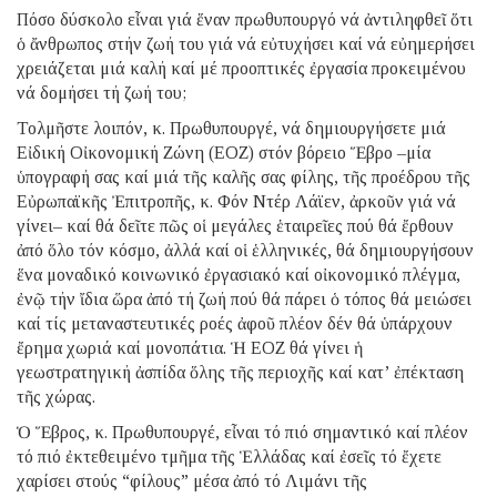
Πόσο δύσκολο εἶναι γιά ἕναν πρωθυπουργό νά ἀντιληφθεῖ ὅτι
ὁ ἄνθρωπος στήν ζωή του γιά νά εὐτυχήσει καί νά εὐημερήσει
χρειάζεται μιά καλή καί μέ προοπτικές ἐργασία προκειμένου
νά δομήσει τή ζωή του;
Τολμῆστε λοιπόν, κ. Πρωθυπουργέ, νά δημιουργήσετε μιά
Εἰδική Οἰκονομική Ζώνη (ΕΟΖ) στόν βόρειο Ἕβρο –μία
ὑπογραφή σας καί μιά τῆς καλῆς σας φίλης, τῆς προέδρου τῆς
Εὐρωπαϊκῆς Ἐπιτροπῆς, κ. Φόν Ντέρ Λάϊεν, ἀρκοῦν γιά νά
γίνει– καί θά δεῖτε πῶς οἱ μεγάλες ἑταιρεῖες πού θά ἔρθουν
ἀπό ὅλο τόν κόσμο, ἀλλά καί οἱ ἑλληνικές, θά δημιουργήσουν
ἕνα μοναδικό κοινωνικό ἐργασιακό καί οἰκονομικό πλέγμα,
ἐνῷ τήν ἴδια ὥρα ἀπό τή ζωή πού θά πάρει ὁ τόπος θά μειώσει
καί τίς μεταναστευτικές ροές ἀφοῦ πλέον δέν θά ὑπάρχουν
ἔρημα χωριά καί μονοπάτια. Ἡ ΕΟΖ θά γίνει ἡ
γεωστρατηγική ἀσπίδα ὅλης τῆς περιοχῆς καί κατ’ ἐπέκταση
τῆς χώρας.
Ὁ Ἕβρος, κ. Πρωθυπουργέ, εἶναι τό πιό σημαντικό καί πλέον
τό πιό ἐκτεθειμένο τμῆμα τῆς Ἑλλάδας καί ἐσεῖς τό ἔχετε
χαρίσει στούς “φίλους” μέσα ἀπό τό Λιμάνι τῆς