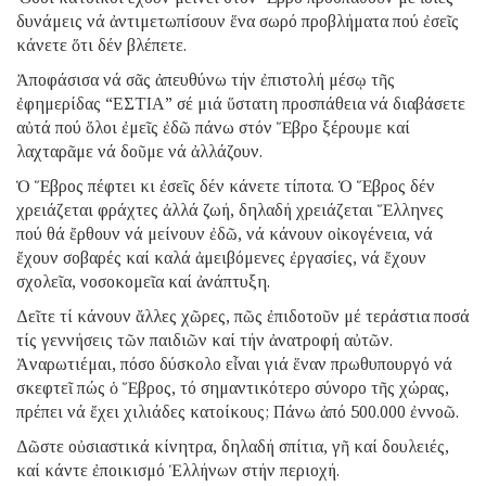
δυνάμεις νά ἀντιμετωπίσουν ἕνα σωρό προβλήματα πού ἐσεῖς
κάνετε ὅτι δέν βλέπετε.
Ἀποφάσισα νά σᾶς ἀπευθύνω τήν ἐπιστολή μέσῳ τῆς
ἐφημερίδας “ΕΣΤΙΑ” σέ μιά ὕστατη προσπάθεια νά διαβάσετε
αὐτά πού ὅλοι ἐμεῖς ἐδῶ πάνω στόν Ἕβρο ξέρουμε καί
λαχταρᾶμε νά δοῦμε νά ἀλλάζουν.
Ὁ Ἕβρος πέφτει κι ἐσεῖς δέν κάνετε τίποτα. Ὁ Ἕβρος δέν
χρειάζεται φράχτες ἀλλά ζωή, δηλαδή χρειάζεται Ἕλληνες
πού θά ἔρθουν νά μείνουν ἐδῶ, νά κάνουν οἰκογένεια, νά
ἔχουν σοβαρές καί καλά ἀμειβόμενες ἐργασίες, νά ἔχουν
σχολεῖα, νοσοκομεῖα καί ἀνάπτυξη.
Δεῖτε τί κάνουν ἄλλες χῶρες, πῶς ἐπιδοτοῦν μέ τεράστια ποσά
τίς γεννήσεις τῶν παιδιῶν καί τήν ἀνατροφή αὐτῶν.
Ἀναρωτιέμαι, πόσο δύσκολο εἶναι γιά ἕναν πρωθυπουργό νά
σκεφτεῖ πώς ὁ Ἕβρος, τό σημαντικότερο σύνορο τῆς χώρας,
πρέπει νά ἔχει χιλιάδες κατοίκους; Πάνω ἀπό 500.000 ἐννοῶ.
Δῶστε οὐσιαστικά κίνητρα, δηλαδή σπίτια, γῆ καί δουλειές,
καί κάντε ἐποικισμό Ἑλλήνων στήν περιοχή.