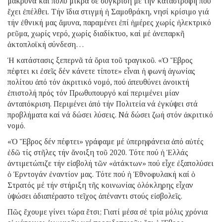
μακρυνά καί πολύ μικρά σέ σύγκριση μέ τήν καταστροφή πού
ἔχει ἐπέλθει. Τήν ἴδια στιγμή ἡ Σαμοθράκη, νησί κρίσιμο γιά
τήν ἐθνική μας ἄμυνα, παραμένει ἐπί ἡμέρες χωρίς ἠλεκτρικό
ρεῦμα, χωρίς νερό, χωρίς διαδίκτυο, καί μέ ἀνεπαρκῆ
ἀκτοπλοϊκή σύνδεση…
Ἡ κατάστασις ξεπερνᾶ τά ὅρια τοῦ τραγικοῦ. «Ὁ Ἕβρος
πέφτει κι ἐσεῖς δέν κάνετε τίποτε» εἶναι ἡ φωνή ἀγωνίας
πολίτου ἀπό τόν ἀκριτικό νομό, πού ἀπευθύνει ἀνοικτή
ἐπιστολή πρός τόν Πρωθυπουργό καί περιμένει μίαν
ἀνταπόκριση. Περιμένει ἀπό τήν Πολιτεία νά ἐγκύψει στά
προβλήματα καί νά δώσει λύσεις. Νά δώσει ζωή στόν ἀκριτικό
νομό.
«Ὁ Ἕβρος δέν πέφτει» γράφαμε μέ ὑπερηφάνεια ἀπό αὐτές
ἐδῶ τίς στῆλες τήν ἄνοιξη τοῦ 2020. Τότε πού ἡ Ἑλλάς
ἀντιμετώπιζε τήν εἰσβολή τῶν «ἀτάκτων» πού εἶχε ἐξαπολύσει
ὁ Ἐρντογάν ἐναντίον μας. Τότε πού ἡ Ἐθνοφυλακή καί ὁ
Στρατός μέ τήν στήριξη τῆς κοινωνίας ὁλόκληρης εἶχαν
ὑψώσει ἀδιαπέραστο τεῖχος ἀπέναντι στούς εἰσβολεῖς.
Πῶς ἔχουμε γίνει τώρα ἔτσι; Γιατί μέσα σέ τρία μόλις χρόνια