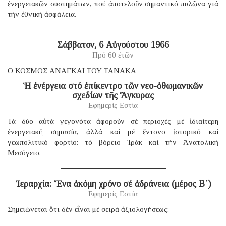
ἐνεργειακῶν συστημάτων, πού ἀποτελοῦν σημαντικό πυλῶνα γιά
τήν ἐθνική ἀσφάλεια.
Σάββατον, 6 Αὐγούστου 1966
Πρό 60 ἐτῶν
Ο ΚΟΣΜΟΣ ΑΝΑΓΚΑΙ ΤΟΥ ΤΑΝΑΚΑ
Ἡ ἐνέργεια στό ἐπίκεντρο τῶν νεο-ὀθωμανικῶν
σχεδίων τῆς Ἄγκυρας
Εφημερίς Εστία
Τά δύο αὐτά γεγονότα ἀφοροῦν σέ περιοχές μέ ἰδιαίτερη
ἐνεργειακή σημασία, ἀλλά καί μέ ἔντονο ἱστορικό καί
γεωπολιτικό φορτίο: τό βόρειο Ἰράκ καί τήν Ἀνατολική
Μεσόγειο.
Ἱεραρχία: Ἕνα ἀκόμη χρόνο σέ ἀδράνεια (μέρος B΄)
Εφημερίς Εστία
Σημειώνεται ὅτι δέν εἶναι μέ σειρά ἀξιολογήσεως: