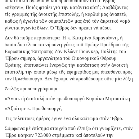
οἱ κάτοικοι ἀγωνιοῦν καί προειδοποιοῦν ὅτι ὁ Ἕβρος
«πέφτει»; Ποιός φταίει γιά τήν κατάντια αὐτή; Διαβάζοντας
τίς γραμμές τῆς ἀνοικτῆς ἐπιστολῆς, ἡ καρδιά μας ἀναπετᾶ,
καθώς ἡ ἀγωνία τῶν συμπολιτῶν μας ἀπό τόν ἀκριτικό νομό
γίνεται ἀγωνία ὅλων. Ὁ Ἕβρος δέν πρέπει νά πέσει.
Δέν θά ποῦμε περισσότερα. Ἡ κ. Κατερίνα Καραγιάννη, ἡ
ὁποία διετέλεσε στενή συνεργάτις τοῦ Πρώην Προέδρου τῆς
Εὐρωπαϊκῆς Ἐπιτροπῆς Ζάν Κλώντ Γιοῦνκερ, Πολίτης τοῦ
Ἕβρου σήμερα, ὀργανώτρια τοῦ Οἰκονομικοῦ Φόρουμ
Θράκης, ἀποτυπώνει ἐναργῶς τήν κατάσταση στήν ἀνοικτή
ἐπιστολή, τήν ὁποία μέσῳ τῆς ἐφημερίδος μας ἀπευθύνει πρός
τόν Πρωθυπουργό. Δέν ἔχουμε νά προσθέσουμε οὔτε μία λέξη.
Ἁπλῶς προσυπογράφουμε:
«Ἀνοικτή ἐπιστολή στόν πρωθυπουργό Κυριάκο Μητσοτάκη
»Ἀξιότιμε κ. Πρωθυπουργέ,
Τίς τελευταῖες ἡμέρες ἔγινε ἕνα ὁλοκαύτωμα στόν Ἕβρο.
Σύμφωνα μέ ἐπίσημα στοιχεῖα πού ἐλπίζω ὅτι γνωρίζετε, στόν
Ἕβρο κάηκαν 723.000 στρέμματα καί ἀποτελοῦν τήν