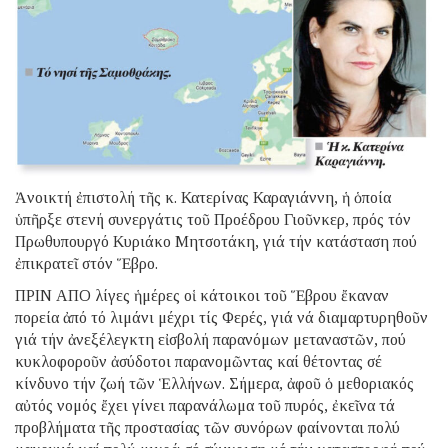
Ἀνοικτή ἐπιστολή τῆς κ. Κατερίνας Καραγιάννη, ἡ ὁποία
ὑπῆρξε στενή συνεργάτις τοῦ Προέδρου Γιοῦνκερ, πρός τόν
Πρωθυπουργό Κυριάκο Μητσοτάκη, γιά τήν κατάσταση πού
ἐπικρατεῖ στόν Ἕβρο.
ΠΡΙΝ ΑΠΟ λίγες ἡμέρες οἱ κάτοικοι τοῦ Ἕβρου ἔκαναν
πορεία ἀπό τό λιμάνι μέχρι τίς Φερές, γιά νά διαμαρτυρηθοῦν
γιά τήν ἀνεξέλεγκτη εἰσβολή παρανόμων μεταναστῶν, πού
κυκλοφοροῦν ἀσύδοτοι παρανομῶντας καί θέτοντας σέ
κίνδυνο τήν ζωή τῶν Ἑλλήνων. Σήμερα, ἀφοῦ ὁ μεθοριακός
αὐτός νομός ἔχει γίνει παρανάλωμα τοῦ πυρός, ἐκεῖνα τά
προβλήματα τῆς προστασίας τῶν συνόρων φαίνονται πολύ