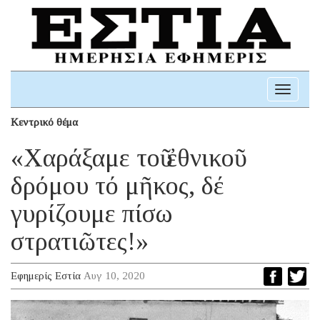
Toggle
navigati
Κεντρικό θέμα
«Χαράξαμε τοῦ ἐθνικοῦ
δρόμου τό μῆκος, δέ
γυρίζουμε πίσω
στρατιῶτες!»
Εφημερίς Εστία
Αυγ 10, 2020