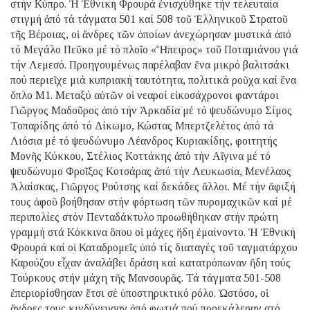
στήν Κύπρο. Ἡ Ἐθνική Φρουρά ἐνισχύθηκε τήν τελευταία
στιγμή ἀπό τά τάγματα 501 καί 508 τοῦ Ἑλληνικοῦ Στρατοῦ
τῆς Βέροιας, οἱ ἄνδρες τῶν ὁποίων ἀνεχώρησαν μυστικά ἀπό
τό Μεγάλο Πεῦκο μέ τό πλοῖο «Ἤπειρος» τοῦ Ποταμιάνου γιά
τήν Λεμεσό. Προηγουμένως παρέλαβαν ἕνα μικρό βαλιτσάκι
πού περιεῖχε μιά κυπριακή ταυτότητα, πολιτικά ροῦχα καί ἕνα
ὅπλο M1. Μεταξύ αὐτῶν οἱ νεαροί εἰκοσάχρονοι φαντάροι
Γιῶργος Μαδοῦρος ἀπό τήν Ἀρκαδία μέ τό ψευδώνυμο Σίμος
Τοπαρίδης ἀπό τό Δίκωμο, Κώστας Μπερτζελέτος ἀπό τά
Λιόσια μέ τό ψευδώνυμο Λέανδρος Κυριακίδης, φοιτητής
Μονῆς Κύκκου, Στέλιος Κοττάκης ἀπό τήν Αἴγινα μέ τό
ψευδώνυμο Φροῖξος Κοτσάρας ἀπό τήν Λευκωσία, Μενέλαος
Ἀλαίσκας, Γιῶργος Ρούτσης καί δεκάδες ἄλλοι. Μέ τήν ἄφιξή
τους ἀφοῦ βοήθησαν στήν φόρτωση τῶν πυρομαχικῶν καί μέ
περιπολίες στόν Πενταδάκτυλο προωθήθηκαν στήν πρώτη
γραμμή στά Κόκκινα ὅπου οἱ μάχες ἤδη ἐμαίνοντο. Ἡ Ἐθνική
Φρουρά καί οἱ Καταδρομεῖς ὑπό τίς διαταγές τοῦ ταγματάρχου
Καρούζου εἶχαν ἀναλάβει δράση καί κατατρόπωναν ἤδη τούς
Τούρκους στήν μάχη τῆς Μανσουρᾶς. Τά τάγματα 501-508
ἐπεριορίσθησαν ἔτσι σέ ὑποστηρικτικό ρόλο. Ὡστόσο, οἱ
ἄνδρες τους κινδύνευσαν ἀπό φωτιά πού προεκάλεσαν στό