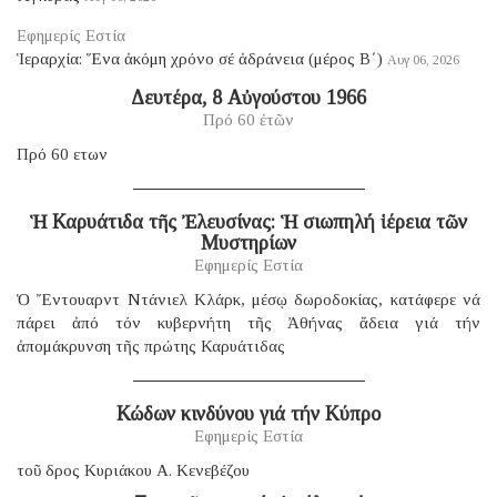
Εφημερίς Εστία
Ἱεραρχία: Ἕνα ἀκόμη χρόνο σέ ἀδράνεια (μέρος B΄)
Αυγ 06, 2026
Δευτέρα, 8 Αὐγούστου 1966
Πρό 60 ἐτῶν
Πρό 60 ετων
Ἡ Καρυάτιδα τῆς Ἐλευσίνας: Ἡ σιωπηλή ἱέρεια τῶν
Μυστηρίων
Εφημερίς Εστία
Ὁ Ἔντουαρντ Ντάνιελ Κλάρκ, μέσῳ δωροδοκίας, κατάφερε νά
πάρει ἀπό τόν κυβερνήτη τῆς Ἀθήνας ἄδεια γιά τήν
ἀπομάκρυνση τῆς πρώτης Καρυάτιδας
Κώδων κινδύνου γιά τήν Κύπρο
Εφημερίς Εστία
τοῦ δρος Κυριάκου Α. Κενεβέζου