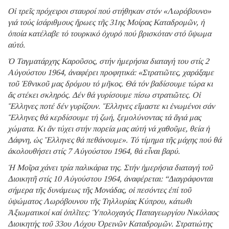
Οἱ τρεῖς πρόχειροι σταυροί πού στήθηκαν στόν «Λωρόβουνο»
γιά τούς ἰσάριθμους ἥρωες τῆς 31ης Μοίρας Καταδρομῶν, ἡ
ὁποία κατέλαβε τό τουρκικό ὀχυρό πού βρισκόταν στό ὕψωμα
αὐτό.
Ὁ Ταγματάρχης Καροῦσος, στήν ἡμερήσια διαταγή του στίς 2
Αὐγούστου 1964, ἀναφέρει προφητικά: «Στρατιῶτες, χαράξαμε
τοῦ Ἐθνικοῦ μας δρόμου τό μῆκος. Θά τόν βαδίσουμε τώρα κι
ἄς στέκει σκληρός. Δέν θά γυρίσουμε πίσω στρατιῶτες. Οἱ
Ἕλληνες ποτέ δέν γυρίζουν. Ἕλληνες εἴμαστε κι ἑνωμένοι σάν
Ἕλληνες θά κερδίσουμε τή ζωή, ξεμολύνοντας τά ἅγιά μας
χώματα. Κι ἄν τύχει στήν πορεία μας αὐτή νά χαθοῦμε, θεία ἡ
Δάφνη, ὡς Ἕλληνες θά πεθάνουμε». Τό τίμημα τῆς μάχης πού θά
ἀκολουθήσει στίς 7 Αὐγούστου 1964, θά εἶναι βαρύ.
Ἡ Μοῖρα χάνει τρία παλικάρια της. Στήν ἡμερήσια διαταγή τοῦ
Διοικητῆ στίς 10 Αὐγούστου 1964, ἀναφέρεται: “Διαγράφονται
σήμερα τῆς δυνάμεως τῆς Μονάδας, οἱ πεσόντες ἐπί τοῦ
ὑψώματος Λωρόβουνου τῆς Τηλλυρίας Κύπρου, κάτωθι
Ἀξιωματικοί καί ὁπλῖτες: Ὑπολοχαγός Παπαγεωργίου Νικόλαος
Διοικητής τοῦ 33ου Λόχου Ὀρεινῶν Καταδρομῶν. Στρατιώτης