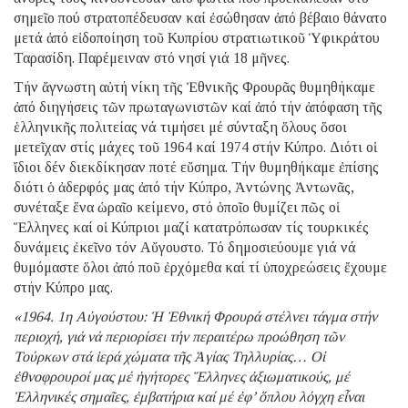
σημεῖο πού στρατοπέδευσαν καί ἐσώθησαν ἀπό βέβαιο θάνατο
μετά ἀπό εἰδοποίηση τοῦ Κυπρίου στρατιωτικοῦ Ὑφικράτου
Ταρασίδη. Παρέμειναν στό νησί γιά 18 μῆνες.
Τήν ἄγνωστη αὐτή νίκη τῆς Ἐθνικῆς Φρουρᾶς θυμηθήκαμε
ἀπό διηγήσεις τῶν πρωταγωνιστῶν καί ἀπό τήν ἀπόφαση τῆς
ἑλληνικῆς πολιτείας νά τιμήσει μέ σύνταξη ὅλους ὅσοι
μετεῖχαν στίς μάχες τοῦ 1964 καί 1974 στήν Κύπρο. Διότι οἱ
ἴδιοι δέν διεκδίκησαν ποτέ εὔσημα. Τήν θυμηθήκαμε ἐπίσης
διότι ὁ ἀδερφός μας ἀπό τήν Κύπρο, Ἀντώνης Ἀντωνᾶς,
συνέταξε ἕνα ὡραῖο κείμενο, στό ὁποῖο θυμίζει πῶς οἱ
Ἕλληνες καί οἱ Κύπριοι μαζί κατατρόπωσαν τίς τουρκικές
δυνάμεις ἐκεῖνο τόν Αὔγουστο. Τό δημοσιεύουμε γιά νά
θυμόμαστε ὅλοι ἀπό ποῦ ἐρχόμεθα καί τί ὑποχρεώσεις ἔχουμε
στήν Κύπρο μας.
«1964. 1η Αὐγούστου: Ἡ Ἐθνική Φρουρά στέλνει τάγμα στήν
περιοχή, γιά νά περιορίσει τήν περαιτέρω προώθηση τῶν
Τούρκων στά ἱερά χώματα τῆς Ἁγίας Τηλλυρίας… Οἱ
ἐθνοφρουροί μας μέ ἡγήτορες Ἕλληνες ἀξιωματικούς, μέ
Ἑλληνικές σημαῖες, ἐμβατήρια καί μέ ἐφ’ ὅπλου λόγχη εἶναι