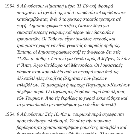
8 Αὐγούστου: Αἱματηρή μέρα. Ἡ Ἐθνική Φρουρά
πετυχαίνει τά σχέδιά της καί ἡ τοποθεσία «Λωρόβουνος»
καταλαμβάνεται, ἐνῶ ὁ τουρκικός στρατός τράπηκε σέ
φυγή. Δημοσιογραφικές στῆλες ἔκαναν λόγο γιά
εἰκοσιτέσσερεις νεκρούς καί πέραν τῶν διακοσίων
τραυματιῶν. Οἱ Τοῦρκοι εἶχαν δεκάδες νεκρούς καί
τραυματίες χωρίς νά εἶναι γνωστός ὁ ἀκριβής ἀριθμός.
Ἐπίσης, οἱ δημοσιογραφικές στῆλες ἀνέφεραν ὅτι στίς
11.30π.μ. δόθηκε διαταγή γιά ἔφοδο πρός Ἀλέβγαν, Σελάιν
τ’ Ἄππι, Ἅγιο Θεόδωρο καί Μανσούρα. Οἱ λοφοσειρές
κάηκαν στήν κυριολεξία ἀπό τά σφοδρά πυρά ἀπό τίς
ἀλλεπάλληλες ἐκρήξεις βλημάτων τῶν βαρέων
τηλεβόλων. Τό μεσημέρι ἡ περιοχή Παχυάμμου-Κοκκίνων
δέχθηκε πυρά. Ὁ Παχύαμμος δέχθηκε πυρά ἀπό ὅλμους
τῶν Τούρκων. Ἀπό τίς ἐκρήξεις τό χωριό ἐκκενώθηκε καί
τά γυναικόπαιδα μεταφέρθηκαν γιά νά εἶναι ἀσφαλῆ.
9 Αὐγούστου: Στίς 10.40π.μ. τουρκικά πυρά στρέφονται
πρός τόν ἄμαχο πληθυσμό. Σέ αὐτή τήν τουρκική
βαρβαρότητα χρησιμοποιήθηκαν ρουκέτες, πολυβόλα καί
ἐμπρηστικές ἀμερικάνικες βόμβες ναπάλμ. Ἡ τουρκική