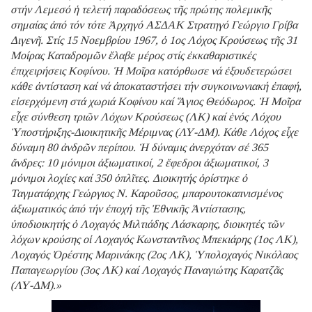
στήν Λεμεσό ἡ τελετή παραδόσεως τῆς πρώτης πολεμικῆς
σημαίας ἀπό τόν τότε Ἀρχηγό ΑΣΔΑΚ Στρατηγό Γεώργιο Γρίβα
Διγενῆ. Στίς 15 Νοεμβρίου 1967, ὁ 1ος Λόχος Κρούσεως τῆς 31
Μοίρας Καταδρομῶν ἔλαβε μέρος στίς ἐκκαθαριστικές
ἐπιχειρήσεις Κοφίνου. Ἡ Μοῖρα κατόρθωσε νά ἐξουδετερώσει
κάθε ἀντίσταση καί νά ἀποκαταστήσει τήν συγκοινωνιακή ἐπαφή,
εἰσερχόμενη στά χωριά Κοφίνου καί Ἅγιος Θεόδωρος. Ἡ Μοῖρα
εἶχε σύνθεση τριῶν Λόχων Κρούσεως (ΛΚ) καί ἑνός Λόχου
Ὑποστήριξης-Διοικητικῆς Μέριμνας (ΛΥ-ΔΜ). Κάθε Λόχος εἶχε
δύναμη 80 ἀνδρῶν περίπου. Ἡ δύναμις ἀνερχόταν σέ 365
ἄνδρες: 10 μόνιμοι ἀξιωματικοί, 2 ἔφεδροι ἀξιωματικοί, 3
μόνιμοι λοχίες καί 350 ὁπλῖτες. Διοικητής ὁρίστηκε ὁ
Ταγματάρχης Γεώργιος Ν. Καροῦσος, μπαρουτοκαπνισμένος
ἀξιωματικός ἀπό τήν ἐποχή τῆς Ἐθνικῆς Ἀντίστασης,
ὑποδιοικητής ὁ Λοχαγός Μιλτιάδης Λάσκαρης, διοικητές τῶν
λόχων κρούσης οἱ Λοχαγός Κωνσταντῖνος Μπεκιάρης (1ος ΛΚ),
Λοχαγός Ὀρέστης Μαρινάκης (2ος ΛΚ), Ὑπολοχαγός Νικόλαος
Παπαγεωργίου (3ος ΛΚ) καί Λοχαγός Παναγιώτης Καρατζᾶς
(ΛΥ-ΔΜ).»