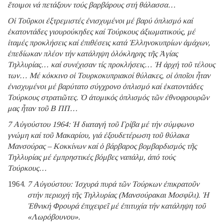
ἕτοιμοι νά πετάξουν τούς βαρβάρους στή θάλασσα…
Οἱ Τοῦρκοι ἐξτρεμιστές ἐνισχυμένοι μέ βαρύ ὁπλισμό καί
ἑκατοντάδες γιουρούκηδες καί Τούρκους ἀξιωματικούς, μέ
ἰταμές προκλήσεις καί ἐπιθέσεις κατά Ἑλληνοκυπρίων ἀμάχων,
ἐπεδίωκαν πλέον τήν κατάληψη ὁλόκληρης τῆς Ἁγίας
Τηλλυρίας… καί συνέχισαν τίς προκλήσεις… Ἡ ἀρχή τοῦ τέλους
των… Μέ κόκκινο οἱ Τουρκοκυπριακοί θύλακες, οἱ ὁποῖοι ἦταν
ἐνισχυμένοι μέ βαρύτατο σύγχρονο ὁπλισμό καί ἑκατοντάδες
Τούρκους στρατιῶτες. Ὁ ἀτομικός ὁπλισμός τῶν ἐθνοφρουρῶν
μας ἦταν τοῦ Β ΠΠ…
7 Αὐγούστου 1964: Ἡ διαταγή τοῦ Γρίβα μέ τήν σύμφωνο
γνώμη καί τοῦ Μακαρίου, γιά ἐξουδετέρωση τοῦ θύλακα
Μανσούρας – Κοκκίνων καί ὁ βάρβαρος βομβαρδισμός τῆς
Τηλλυρίας μέ ἐμπρηστικές βόμβες ναπάλμ, ἀπό τούς
Τούρκους…
7 Αὐγούστου: Ἰσχυρά πυρά τῶν Τούρκων ἐπικρατοῦν
στήν περιοχή τῆς Τηλλυρίας (Μανσούρακαι Μοσφίλι). Ἡ
Ἐθνική Φρουρά ἐπιχειρεῖ μέ ἐπιτυχία τήν κατάληψη τοῦ
«Λωρόβουνου».