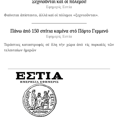
Ξεχνιοῦνται καί οἱ πόλεμοι!
Εφημερίς Εστία
Φαίνεται ἀπίστευτο, ἀλλά καί οἱ πόλεμοι «ξεχνιοῦνται».
Πάνω ἀπό 150 σπίτια καμένα στό Πόρτο Γερμενό
Εφημερίς Εστία
Τεράστιες καταστροφές σέ ὅλη τήν χώρα ἀπό τίς πυρκαϊές τῶν
τελευταίων ἡμερῶν