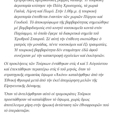
ἀεροπορία κτύπησε τήν Πόλη Χρυσοχούς, τά χωριά
Γιαλιά, Λίμνη καί Πωμό. Στήν 1.00μ.μ. ἡ τουρκική
ἀεροπορία ἐπιτίθεται ἐναντίον τῶν χωριῶν Πύργου καί
Γουδιοῦ. Τό ἀποκορύφωμα τῆς βαρβαρότητας σημειώθηκε
μέ βομβαρδισμούς στό κινητό νοσοκομεῖο κοντά στόν
Παχύαμμο, τό ὁποῖο ἔφερε τά διακριτικά σημεῖα τοῦ
Ἐρυθροῦ Σταυροῦ. Σέ αὐτή τήν ἐπίθεση σκοτώθηκε ὁ
γιατρός τήν μονάδας, πέντε νοσοκόμοι καί ἕξι τραυματίες.
Ἡ τουρκική βαρβαρότητα δέν σταμάτησε ἐδῶ ἀφοῦ
συνέχισαν μέ τήν καταστροφή σχολείων καί ἐκκλησιῶν.
Οἱ προκλήσεις τῶν Τούρκων ἐντάθηκαν στίς 4 καί 5 Αὐγούστου
καί ἐπεκτάθηκαν περαιτέρω στίς 6 τοῦ μηνός, ὅταν τό
στρατηγικῆς σημασίας ὕψωμα «Ἀκόνι» καταλήφθηκε ἀπό τήν
Ἐθνική Φρουρά μετά ἀπό τήν ἐκεῖ ἀποχώρηση μελῶν τῆς
Εἰρηνευτικῆς Δύναμης.
Ὅταν τό ἀντελήφθησαν αὐτό οἱ τρομοκράτες Τοῦρκοι
προσπάθησαν νά καταλάβουν τό ὕψωμα, χωρίς ὅμως
ἀποτέλεσμα χάρη στήν ἡρωική ἀντίσταση τῶν ἐθνοφρουρῶν πού
τό ὑπεράσπιζαν.