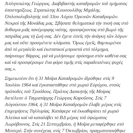
Ἀπλητσιώτης Γεώργιος. Διαβιβαστής καταδρομῶν τοῦ τμήματος
ὑποστηρίξεως. Στρατιώτης Κουσουλίδης Μιχάλης.
Ὁπλοπολυβολητής τοῦ 33ου Λόχου Ὀρεινῶν Καταδρομῶν.
Νεκροί τῆς Μονάδας μας. Σβήσατε θεληματικά τήν πνοή σας στό
ἄνθισμα μιᾶς πανέμορφης νιότης, προσφέροντας στό βωμό τῆς
πατρίδας μας τή ζωή σας. Δέν ἔχετε ἐσεῖς τήν ἀνάγκη τῶν λόγων
μας καί οὔτε προσμένετε κλάματα. Ὅμως ἐμεῖς, θαμπωμένοι
ἀπό τό μεγαλεῖο καί ἐκστατικοί μπροστά στό τόλμημα,
παίρνουμε θάρρος, γιά νά μιλήσουμε πρόσημα στόν καθένα σας
καί νά προσφέρουμε ἕνα φόρο τιμῆς στίς παραδεισένιες ψυχές
σας.».
Σημειωτέον ὅτι ἡ 31 Μοῖρα Καταδρομῶν ἱδρύθηκε στίς 9
Ἰουλίου 1964 καί ἐγκαταστάθηκε στό χωριό Εὐρύχου, στούς
πρόποδες τοῦ Τροόδους. Πρῶτος Διοικητής τῆς Μοίρας
διετέλεσε ὁ Ταγματάρχης Γεώργιος Καροῦσος. Στίς 7
Αὐγούστου 1964, ἡ 31 Μοῖρα Καταδρομῶν ἔλαβε μέρος στίς
ἐπιχειρήσεις Τηλλυρίας. Κατάφερε νά ἐκκαθαρίσει τό χωριό
Ἀλεύκα καί νά καταλάβει τό ΒΔ μέρος τοῦ ὑψώματος
Λωρόβουνος. Στίς 21 Σεπτεμβρίου, ἡ Μοῖρα μεταφέρθηκε στό
Μιτσερό. Στήν συνέχεια, στίς 7 Ὀκτωβρίου, πραγματοποιήθηκε