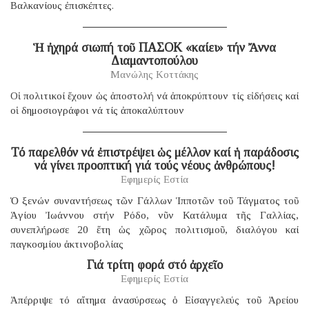
Βαλκανίους ἐπισκέπτες.
Ἡ ἠχηρά σιωπή τοῦ ΠΑΣΟΚ «καίει» τήν Ἄννα
Διαμαντοπούλου
Μανώλης Κοττάκης
Οἱ πολιτικοί ἔχουν ὡς ἀποστολή νά ἀποκρύπτουν τίς εἰδήσεις καί
οἱ δημοσιογράφοι νά τίς ἀποκαλύπτουν
Τό παρελθόν νά ἐπιστρέψει ὡς μέλλον καί ἡ παράδοσις
νά γίνει προοπτική γιά τούς νέους ἀνθρώπους!
Εφημερίς Εστία
Ὁ ξενών συναντήσεως τῶν Γάλλων Ἱπποτῶν τοῦ Τάγματος τοῦ
Ἁγίου Ἰωάννου στήν Ρόδο, νῦν Κατάλυμα τῆς Γαλλίας,
συνεπλήρωσε 20 ἔτη ὡς χῶρος πολιτισμοῦ, διαλόγου καί
παγκοσμίου ἀκτινοβολίας
Γιά τρίτη φορά στό ἀρχεῖο
Εφημερίς Εστία
Ἀπέρριψε τό αἴτημα ἀνασύρσεως ὁ Εἰσαγγελεύς τοῦ Ἀρείου