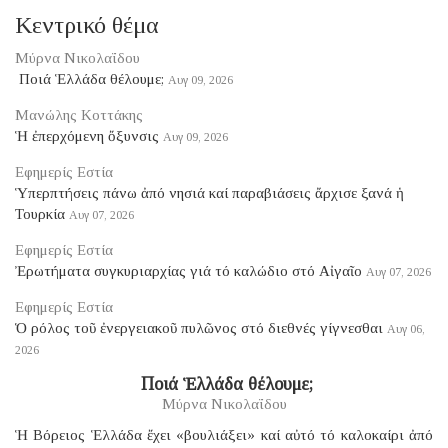
Κεντρικό θέμα
Μύρνα Νικολαΐδου
​ Ποιά Ἑλλάδα θέλουμε;
Αυγ 09, 2026
Μανώλης Κοττάκης
Ἡ ἐπερχόμενη ὄξυνσις
Αυγ 09, 2026
Εφημερίς Εστία
Ὑπερπτήσεις πάνω ἀπό νησιά καί παραβιάσεις ἄρχισε ξανά ἡ
Τουρκία
Αυγ 07, 2026
Εφημερίς Εστία
Ἐρωτήματα συγκυριαρχίας γιά τό καλώδιο στό Αἰγαῖο
Αυγ 07, 2026
Εφημερίς Εστία
Ὁ ρόλος τοῦ ἐνεργειακοῦ πυλῶνος στό διεθνές γίγνεσθαι
Αυγ 06,
2026
​ Ποιά Ἑλλάδα θέλουμε;
Μύρνα Νικολαΐδου
Ἡ Βόρειος Ἑλλάδα ἔχει «βουλιάξει» καί αὐτό τό καλοκαίρι ἀπό