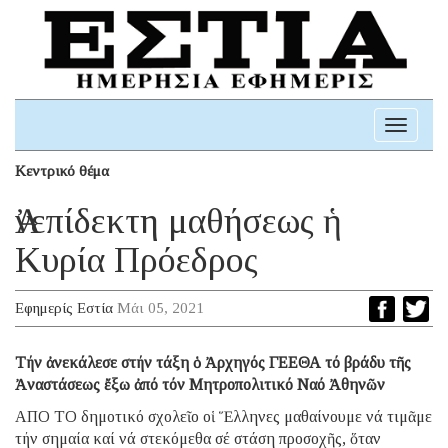
Toggle
navigati
Κεντρικό θέμα
Ἀνεπίδεκτη μαθήσεως ἡ
Κυρία Πρόεδρος
Εφημερίς Εστία
Μάι 05, 2021
Τήν ἀνεκάλεσε στήν τάξη ὁ Ἀρχηγός ΓΕΕΘΑ τό βράδυ τῆς
Ἀναστάσεως ἔξω ἀπό τόν Μητροπολιτικό Ναό Ἀθηνῶν
ΑΠΟ ΤΟ δημοτικό σχολεῖο οἱ Ἕλληνες μαθαίνουμε νά τιμᾶμε
τήν σημαία καί νά στεκόμεθα σέ στάση προσοχῆς, ὅταν