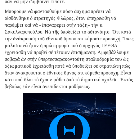
σάν νά μήν συμβαίνει τίποτε.
Μποροῦμε νά φαντασθοῦμε πόσο ἄσχημα πρέπει νά
αἰσθάνθηκε ὁ στρατηγός Φλῶρος, ὅταν ὑπεχρεώθη νά
παρέμβει καί νά «ἐπαναφέρει στήν τάξη» τήν κ.
Σακελλαροπούλου. Νά τῆς ὑποδείξει τό αὐτονόητο. Ὅτι κατά
τήν ἀνάκρουση τοῦ ἐθνικοῦ ὕμνου στεκόμαστε προσοχή. Ἴσως
μάλιστα νά ἦταν ἡ πρώτη φορά πού ὁ ἀρχηγός ΓΕΕΘΑ
ἐχρειάσθη νά προβεῖ σέ τέτοιαν ἐπισήμανση. Ἀμφιβάλλουμε
σοβαρά ἄν στήν ὑπερτεσσαρακοντούτη σταδιοδρομία του ὡς
ἀξιωματικοῦ ἐχρειάσθη ποτέ νά ὑποδείξει σέ στρατιώτη πώς
ὅταν ἀνακρούεται ὁ ἐθνικός ὕμνος στεκόμεθα προσοχή. Εἶναι
κάτι πού ὅλοι τό ἔχουν μάθει ἀπό τό δημοτικό σχολεῖο. Ἐκτός
βεβαίως ἐάν εἶναι ἀνεπίδεκτοι μαθήσεως.