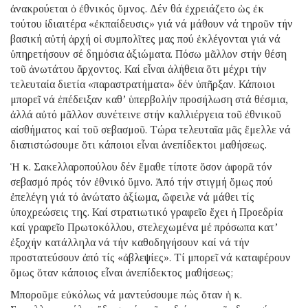
ἀνακρούεται ὁ ἐθνικός ὕμνος. Δέν θά ἐχρειάζετο ὡς ἐκ
τούτου ἰδιαιτέρα «ἐκπαίδευσις» γιά νά μάθουν νά τηροῦν τήν
βασική αὐτή ἀρχή οἱ συμπολῖτες μας πού ἐκλέγονται γιά νά
ὑπηρετήσουν σέ δημόσια ἀξιώματα. Πόσω μᾶλλον στήν θέση
τοῦ ἀνωτάτου ἄρχοντος. Καί εἶναι ἀλήθεια ὅτι μέχρι τήν
τελευταία διετία «παραστρατήματα» δέν ὑπῆρξαν. Κάποιοι
μπορεῖ νά ἐπέδειξαν καθ’ ὑπερβολήν προσήλωση στά θέσμια,
ἀλλά αὐτό μᾶλλον συνέτεινε στήν καλλιέργεια τοῦ ἐθνικοῦ
αἰσθήματος καί τοῦ σεβασμοῦ. Τώρα τελευταῖα μᾶς ἔμελλε νά
διαπιστώσουμε ὅτι κάποιοι εἶναι ἀνεπίδεκτοι μαθήσεως.
Ἡ κ. Σακελλαροπούλου δέν ἔμαθε τίποτε ὅσον ἀφορᾶ τόν
σεβασμό πρός τόν ἐθνικό ὕμνο. Ἀπό τήν στιγμή ὅμως πού
ἐπελέγη γιά τό ἀνώτατο ἀξίωμα, ὤφειλε νά μάθει τίς
ὑποχρεώσεις της. Καί στρατιωτικό γραφεῖο ἔχει ἡ Προεδρία
καί γραφεῖο Πρωτοκόλλου, στελεχωμένα μέ πρόσωπα κατ’
ἐξοχήν κατάλληλα νά τήν καθοδηγήσουν καί νά τήν
προστατεύσουν ἀπό τίς «ἀβλεψίες». Τί μπορεῖ νά καταφέρουν
ὅμως ὅταν κάποιος εἶναι ἀνεπίδεκτος μαθήσεως;
Μποροῦμε εὐκόλως νά μαντεύσουμε πώς ὅταν ἡ κ.