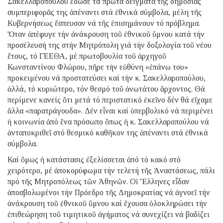
Σακελλαροπούλου ἔδωσε τά πρῶτα δείγματα τῆς δημοσίας
συμπεριφορᾶς της ἀπέναντι στά ἐθνικά σύμβολα, μέλη τῆς
Κυβερνήσεως ἔσπευσαν νά τῆς ἐπισημάνουν τό πρόβλημα.
Ὅταν ἀπέφυγε τήν ἀνάκρουση τοῦ ἐθνικοῦ ὕμνου κατά τήν
προσέλευσή της στήν Μητρόπολη γιά τήν δοξολογία τοῦ νέου
ἔτους, τό ΓΕΕΘΑ, μέ πρωτοβουλία τοῦ ἀρχηγοῦ
Κωνσταντίνου Φλώρου, πῆρε τήν εὐθύνη «ἐπάνω του»
προκειμένου νά προστατεύσει καί τήν κ. Σακελλαροπούλου,
ἀλλά, τό κυριώτερο, τόν θεσμό τοῦ ἀνωτάτου ἄρχοντος. Θά
περίμενε κανείς ὅτι μετά τό περιστατικό ἐκεῖνο δέν θά εἴχαμε
ἄλλα «παρατράγουδα». Δέν εἶναι καί ὑπερβολικό νά περιμένει
ἡ κοινωνία ἀπό ἕνα πρόσωπο ὅπως ἡ κ. Σακελλαροπούλου νά
ἀνταποκριθεῖ στό θεσμικό καθῆκον της ἀπέναντι στά ἐθνικά
σύμβολα.
Καί ὅμως ἡ κατάστασις ἐξελίσσεται ἀπό τό κακό στό
χειρότερο, μέ ἀποκορύφωμα τήν τελετή τῆς Ἀναστάσεως, πάλι
πρό τῆς Μητροπόλεως τῶν Ἀθηνῶν. Οἱ Ἕλληνες εἶδαν
ἀποσβολωμένοι τήν Πρόεδρο τῆς Δημοκρατίας νά ἀγνοεῖ τήν
ἀνάκρουση τοῦ ἐθνικοῦ ὕμνου καί ἔχουσα ὁλοκληρώσει τήν
ἐπιθεώρηση τοῦ τιμητικοῦ ἀγήματος νά συνεχίζει νά βαδίζει