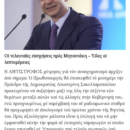
Οἱ τελευταῖες εἰσηγήσεις πρός Μητσοτάκη – Ὅλες οἱ
λεπτομέρειες
Η ΑΝΤΙΣΤΡΟΦΟΣ μέτρησις γιά τόν ἀνασχηματισμό ἀρχίζει
ἀπό σήμερα. Ὁ Πρωθυπουργός θά ἐπισκεφθεῖ τό μεσημέρι τήν
Πρόεδρο τῆς Δημοκρατίας Αἰκατερίνη Σακελλαροπούλου
προκειμένου νά συζητήσει μαζί της ὅλη τήν ἀτζέντα τῶν
θεμάτων μεταξύ αὐτῶν καί τίς ἀλλαγές στήν Κυβέρνησή του,
ἐνῶ προηγουμένως μέ παρέμβασή του σέ ραδιοφωνικό σταθμό
θά προχωρήσει σέ ἀπολογισμό τοῦ πρώτου χρόνου τῆς θητείας
του. Πρός ἀξιολόγησιν μάλιστα εἶναι ἡ ἐπιλογή του νά μήν
ἐμφανισθεῖ αὐτήν τήν φορά σέ ἐκπομπές παραγωγῶν οἱ ὁποῖοι
ἔχουν ταυτισθεῖ μέ Ὑπουργούς πού τελοῦν σιωπηρῶς ὑπό