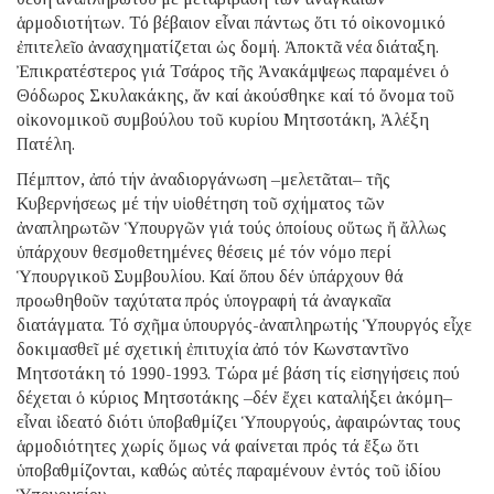
ἁρμοδιοτήτων. Τό βέβαιον εἶναι πάντως ὅτι τό οἰκονομικό
ἐπιτελεῖο ἀνασχηματίζεται ὡς δομή. Ἀποκτᾶ νέα διάταξη.
Ἐπικρατέστερος γιά Τσάρος τῆς Ἀνακάμψεως παραμένει ὁ
Θόδωρος Σκυλακάκης, ἄν καί ἀκούσθηκε καί τό ὄνομα τοῦ
οἰκονομικοῦ συμβούλου τοῦ κυρίου Μητσοτάκη, Ἀλέξη
Πατέλη.
Πέμπτον, ἀπό τήν ἀναδιοργάνωση –μελετᾶται– τῆς
Κυβερνήσεως μέ τήν υἱοθέτηση τοῦ σχήματος τῶν
ἀναπληρωτῶν Ὑπουργῶν γιά τούς ὁποίους οὕτως ἤ ἄλλως
ὑπάρχουν θεσμοθετημένες θέσεις μέ τόν νόμο περί
Ὑπουργικοῦ Συμβουλίου. Καί ὅπου δέν ὑπάρχουν θά
προωθηθοῦν ταχύτατα πρός ὑπογραφή τά ἀναγκαῖα
διατάγματα. Τό σχῆμα ὑπουργός-ἀναπληρωτής Ὑπουργός εἶχε
δοκιμασθεῖ μέ σχετική ἐπιτυχία ἀπό τόν Κωνσταντῖνο
Μητσοτάκη τό 1990-1993. Τώρα μέ βάση τίς εἰσηγήσεις πού
δέχεται ὁ κύριος Μητσοτάκης –δέν ἔχει καταλήξει ἀκόμη–
εἶναι ἰδεατό διότι ὑποβαθμίζει Ὑπουργούς, ἀφαιρώντας τους
ἁρμοδιότητες χωρίς ὅμως νά φαίνεται πρός τά ἔξω ὅτι
ὑποβαθμίζονται, καθώς αὐτές παραμένουν ἐντός τοῦ ἰδίου