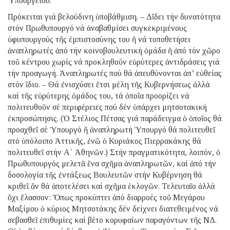
Ὑπουργείου.
Πρόκειται γιά βελούδινη ὑποβάθμιση. – Δἴδει τήν δυνατότητα
στόν Πρωθυπουργό νά ἀναβαθμίσει συγκεκριμένους
ὑφυπουργούς τῆς ἐμπιστοσύνης του ἤ νά τοποθετήσει
ἀναπληρωτές ἀπό τήν κοινοβουλευτική ὁμάδα ἤ ἀπό τόν χῶρο
τοῦ κέντρου χωρίς νά προκληθοῦν εὐρύτερες ἀντιδράσεις γιά
τήν προαγωγή. Ἀναπληρωτές πού θά ἀπευθύνονται ἀπ’ εὐθείας
στόν ἴδιο. – Θά ἐνισχύσει ἔτσι μέλη τῆς Κυβερνήσεως ἀλλά
καί τῆς εὐρύτερης ὁμάδος του, τά ὁποῖα προορίζει νά
πολιτευθοῦν σέ περιφέρειες πού δέν ὑπάρχει μητσοτακική
ἐκπροσώπησις. (Ὁ Στέλιος Πέτσας γιά παράδειγμα ὁ ὁποῖος θά
προαχθεῖ σέ Ὑπουργό ἤ ἀναπληρωτή Ὑπουργό θά πολιτευθεῖ
στό ὑπόλοιπο Ἀττικῆς, ἐνῶ ὁ Κυριάκος Πιερρακάκης θά
πολιτευθεῖ στήν Α΄ Ἀθηνῶν.) Στήν πραγματικότητα, λοιπόν, ὁ
Πρωθυπουργός μελετᾶ ἕνα σχῆμα ἀναπληρωτῶν, καί ἀπό τήν
δοσολογία τῆς ἐντάξεως Βουλευτῶν στήν Κυβέρνηση θά
κριθεῖ ἄν θά ἀποτελέσει καί σχῆμα ἐκλογῶν. Τελευταῖο ἀλλά
ὄχι ἔλασσον: Ὅπως προκύπτει ἀπό διαρροές τοῦ Μεγάρου
Μαξίμου ὁ κύριος Μητσοτάκης δέν δείχνει διατεθειμένος νά
σεβασθεῖ ἐπιθυμίες καί βέτο κορυφαίων παραγόντων τῆς ΝΔ.