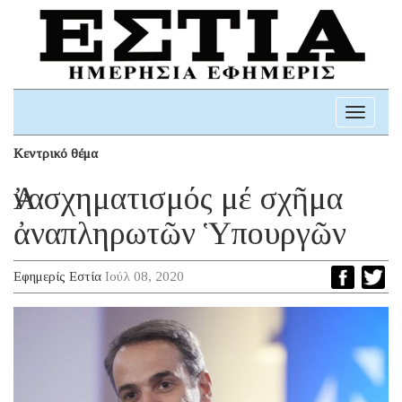
Toggle
navigati
Κεντρικό θέμα
Ἀνασχηματισμός μέ σχῆμα
ἀναπληρωτῶν Ὑπουργῶν
Εφημερίς Εστία
Ιούλ 08, 2020