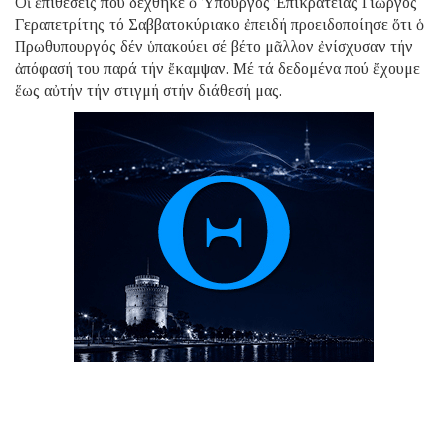
Οἱ ἐπιθέσεις πού δέχθηκε ὁ Ὑπουργός Ἐπικρατείας Γιῶργος
Γεραπετρίτης τό Σαββατοκύριακο ἐπειδή προειδοποίησε ὅτι ὁ
Πρωθυπουργός δέν ὑπακούει σέ βέτο μᾶλλον ἐνίσχυσαν τήν
ἀπόφασή του παρά τήν ἔκαμψαν. Μέ τά δεδομένα πού ἔχουμε
ἕως αὐτήν τήν στιγμή στήν διάθεσή μας.