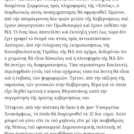
δυσμένεια. Συμφώνως πρός πληροφορίες τῆς «Ἑστίας», ὁ
διορθωτικός αὐτός ἀνασχηματισμός θά σφραγισθεῖ: Πρῶτον,
ἀπό τήν ἀπομάκρυνση δύο τριῶν μελῶν τῆς Κυβερνήσεως πού
ἔχουν ἀπογοητεύσει τόν Πρωθυπουργό καί ἔχουν ἐκθέσει τήν
ΝΔ. Ὁ ἕνας ἴσως ἀποτελέσει καί ἔκπληξη γιατί ἕως τώρα δέν
ἔχει γραφεῖ τό ὄνομά του στούς πρός ἀντικατάστασιν.
Δεύτερον, ἀπό τήν ἐνίσχυση τῆς ἐκπροσωπήσεως τῆς
Κοινοβουλευτικῆς Ὁμάδος τῆς ΝΔ στό σχῆμα, δεδομένου ὅτι
ὁ χειμώνας θά εἶναι δύσκολος καί ἡ πλειοψηφία τῆς ΝΔ δέν
θά ἀντέχει τίς διαφοροποιήσεις. Ὅσο περισσότεροι Βουλευτές
περιληφθοῦν ἐντός τοῦ νέου σχήματος τόσο πιό ἄνετη θά εἶναι
καί ἡ έκβασις τῶν ψηφοφοριῶν. Τρίτον, ἀπό τήν αὔξηση τῆς
παρουσίας τῶν γυναικῶν στήν Κυβέρνηση, θέμα γιά τό ὁποῖο
εἶχε δεχθεῖ κριτική ὁ κύριος Μητσοτάκης κατά τήν
συγκρότηση τῆς πρώτης κυβερνήσεώς του.
Τέταρτον, ἀπό τήν σύσταση de facto ἤ de jure Ὑπουργείου
Ἀνακάμψεως, τό ὁποῖο θά διαχειρισθεῖ τά 32 δισ. εὐρώ. Αὐτό
μπορεῖ νά γίνει εἴτε ἐκ τοῦ μηδενός εἴτε μέ τήν ἀναβάθμιση
τῆς θέσεως τοῦ ὑφυπουργοῦ Δημοσιονομικῆς πολιτικῆς σέ
θέση ἀναπληρωτοῦ μέ μεταβίβαση τῶν ἀναγκαίων