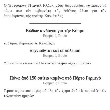
Ὁ Ἔντουαρντ Ντάνιελ Κλάρκ, μέσῳ δωροδοκίας, κατάφερε νά
πάρει ἀπό τόν κυβερνήτη τῆς Ἀθήνας ἄδεια γιά τήν
ἀπομάκρυνση τῆς πρώτης Καρυάτιδας
Κώδων κινδύνου γιά τήν Κύπρο
Εφημερίς Εστία
τοῦ δρος Κυριάκου Α. Κενεβέζου
Ξεχνιοῦνται καί οἱ πόλεμοι!
Εφημερίς Εστία
Φαίνεται ἀπίστευτο, ἀλλά καί οἱ πόλεμοι «ξεχνιοῦνται».
Πάνω ἀπό 150 σπίτια καμένα στό Πόρτο Γερμενό
Εφημερίς Εστία
Τεράστιες καταστροφές σέ ὅλη τήν χώρα ἀπό τίς πυρκαϊές τῶν
τελευταίων ἡμερῶν