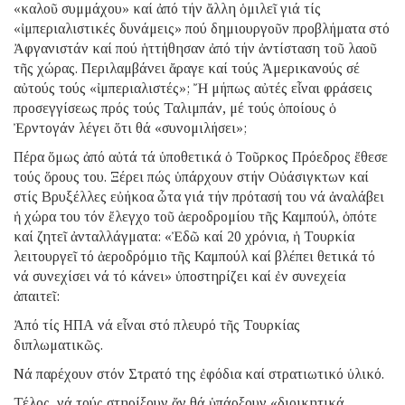
«καλοῦ συμμάχου» καί ἀπό τήν ἄλλη ὁμιλεῖ γιά τίς
«ἰμπεριαλιστικές δυνάμεις» πού δημιουργοῦν προβλήματα στό
Ἀφγανιστάν καί πού ἡττήθησαν ἀπό τήν ἀντίσταση τοῦ λαοῦ
τῆς χώρας. Περιλαμβάνει ἄραγε καί τούς Ἀμερικανούς σέ
αὐτούς τούς «ἰμπεριαλιστές»; Ἤ μήπως αὐτές εἶναι φράσεις
προσεγγίσεως πρός τούς Ταλιμπάν, μέ τούς ὁποίους ὁ
Ἐρντογάν λέγει ὅτι θά «συνομιλήσει»;
Πέρα ὅμως ἀπό αὐτά τά ὑποθετικά ὁ Τοῦρκος Πρόεδρος ἔθεσε
τούς ὅρους του. Ξέρει πώς ὑπάρχουν στήν Οὐάσιγκτων καί
στίς Βρυξέλλες εὐήκοα ὦτα γιά τήν πρότασή του νά ἀναλάβει
ἡ χώρα του τόν ἔλεγχο τοῦ ἀεροδρομίου τῆς Καμπούλ, ὁπότε
καί ζητεῖ ἀνταλλάγματα: «Ἐδῶ καί 20 χρόνια, ἡ Τουρκία
λειτουργεῖ τό ἀεροδρόμιο τῆς Καμπούλ καί βλέπει θετικά τό
νά συνεχίσει νά τό κάνει» ὑποστηρίζει καί ἐν συνεχεία
ἀπαιτεῖ:
Ἀπό τίς ΗΠΑ νά εἶναι στό πλευρό τῆς Τουρκίας
διπλωματικῶς.
Νά παρέχουν στόν Στρατό της ἐφόδια καί στρατιωτικό ὑλικό.
Τέλος, νά τούς στηρίξουν ἄν θά ὑπάρξουν «διοικητικά