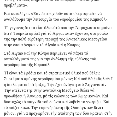
προβλήματα».
Καί καταλήγει: «Ἐάν ἐπιτευχθοῦν αὐτά σκεφτόμαστε νά
ἀναλάβουμε τήν λειτουργία τοῦ ἀεροδρομίου τῆς Καμπούλ».
Τό γεγονός ὅτι τά εἶπε ὅλα αὐτά ἀπό τήν Ἀμμόχωστο σημαίνει
ὅτι ἡ Τουρκία ὁμιλεῖ γιά τό Ἀφγανιστάν ἔχοντας στό μυαλό
της τήν πολύ εὐρύτερη περιοχή τῆς Ἀνατολικῆς Μεσογείου
στήν ὁποία ἀνήκουν τό Αἰγαῖο καί ἡ Κύπρος.
Στό Αἰγαῖο καί τήν Κύπρο περιμένει νά πάρει τά
ἀνταλλάγματά της γιά τήν ἀνάληψη τῆς εὐθύνης τοῦ
ἀεροδρομίου τῆς Καμπούλ.
Τί εἶναι τά ἐφόδια καί τό στρατιωτικό ὑλικό πού θέλει;
Συστήματα ἀμύνης ἀεροδρομίου μόνον; Καί ποῦ θά ἐκδηλωθεῖ
ἡ διπλωματική στήριξις; Τήν ἔχει ἀνάγκη στό Ἀφγανιστάν;
Τήν ἀτζέντα της στήν ἀνατολική Μεσόγειο θέλει νά
προωθήσει ἡ Ἄγκυρα, μέ τίς εὐλογίες τῶν Ἀμερικανῶν. Καί
δυστυχῶς τό παιγνίδι τοῦ δοῦναι καί λαβεῖν τό γνωρίζει. Καί
τό παίζει καλά. Τήν εὐμενῆ σιωπή τῆς Οὐάσιγκτων θέλει
μόνον, γιά νά προχωρήσει τήν ἀπαίτηση τῶν δύο κρατῶν στήν