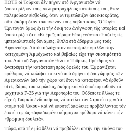
ΠΟΤΕ οἱ Τοῦρκοι δέν πῆγαν στό Ἀφγανιστάν νά
ὑποστηρίξουν τούς σκληροτραχήλους κατοίκους του, ὅταν
πολεμοῦσαν εἰσβολεῖς, ὅταν ἀντιμετώπιζαν ἀποικιοκρᾶτες,
οὔτε ἀκόμη ὅταν ταπείνωναν τούς σοβιετικούς. Ὁ Ταγίπ
Ἐρντογάν ὅμως ἔχει τήν δική του ἀνάγνωση τῆς ἱστορίας καί
ὑποστηρίζει ὅτι: «Κι ἐμεῖς πήραμε θέση ἐνάντια σέ αὐτές τίς
ἰμπεριαλιστικές δυνάμεις, δίπλα στά ἀδέρφια μας τούς
Ἀφγανούς». Αὐτά τοὐλάχιστον ὑπεστήριξε ὁμιλῶν στήν
κατεχομένη Ἀμμόχωστο καί βεβαίως εἶχε τήν σκοπιμότητά
του. Διά τοῦ Ἀφγανιστάν θέλει ὁ Τοῦρκος Πρόεδρος νά
ἀνατρέψει τήν κατάσταση πρός ὄφελός του. Ἐμφανίζεται
πρόθυμος νά καλύψει τό κενό πού ἀφήνει ἡ ἀποχώρησις τῶν
Ἀμερικανῶν ἀπό τήν χώρα καί ἔτσι νά καταφέρει νά ἀρθοῦν
οἱ εἰς βάρος του κυρώσεις, ἀκόμη καί νά ἀποδεσμευθοῦν τά
μαχητικά F-35 γιά τήν Ἀεροπορία του. Οὐδέποτε ἄλλως τε
εἶχε ἡ Τουρκία ἐνδοιασμούς νά στείλει τόν Στρατό της «στό
στόμα τοῦ λύκου» καί νά ὑποστεῖ ἀπώλειες προβάλλοντας τόν
ἑαυτό της ὡς «ἀφοσιωμένο σύμμαχο» πρόθυμο νά κάνει τήν
«βρώμικη δουλειά».
Τώρα, ἀπό τήν μία θέλει νά προβάλλει αὐτήν τήν εἰκόνα τοῦ