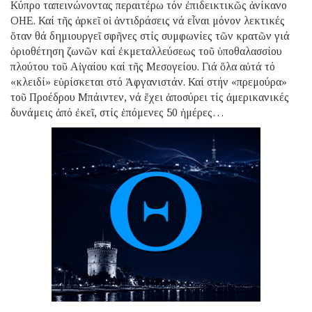
Κύπρο ταπεινώνοντας περαιτέρω τόν ἐπιδεικτικῶς ἀνίκανο
ΟΗΕ. Καί τῆς ἀρκεῖ οἱ ἀντιδράσεις νά εἶναι μόνον λεκτικές
ὅταν θά δημιουργεῖ σφῆνες στίς συμφωνίες τῶν κρατῶν γιά
ὁριοθέτηση ζωνῶν καί ἐκμεταλλεύσεως τοῦ ὑποθαλασσίου
πλούτου τοῦ Αἰγαίου καί τῆς Μεσογείου. Γιά ὅλα αὐτά τό
«κλειδί» εὑρίσκεται στό Ἀφγανιστάν. Καί στήν «πρεμούρα»
τοῦ Προέδρου Μπάιντεν, νά ἔχει ἀποσύρει τίς ἀμερικανικές
δυνάμεις ἀπό ἐκεῖ, στίς ἑπόμενες 50 ἡμέρες…