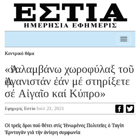
Toggle
navigati
Κεντρικό θέμα
«Ἀναλαμβάνω χωροφύλαξ τοῦ
Ἀφγανιστάν ἐάν μέ στηρίξετε
σέ Αἰγαῖο καί Κύπρο»
Εφημερίς Εστία
Ιούλ 23, 2021
Οἱ τρεῖς ὅροι πού θέτει στίς Ἡνωμένες Πολιτεῖες ὁ Ταγίπ
Ἐρντογάν γιά τήν ἀνίερη συμφωνία