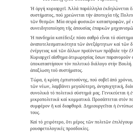
Ἡ ὀργή κυριαρχεῖ. Ἀλλά παράλληλα ἐκδηλώνεται ὅ
συστήματος, πού χρεώνεται τήν ἀποτυχία τῆς Πολιτ
τῶν θεσμῶν. Μία σειρά φυσικῶν καταστροφῶν, μέ 
συνειδητοποίηση τῆς ἀπουσίας ἐπαρκῶν μηχανισμῶ
Ἡ πανδημία κατέδειξε πόσο σαθρό εἶναι τό σύστημ
ἀναποτελεσματικότητα τῶν ἀνεξάρτητων καί τῶν δ
ἐνέργειας καί τῶν ἄλλων προϊόντων πρόβαλε τήν ἔ
Κυριαρχεῖ αἴσθημα ἀτιμωρησίας ὅσων παρανομοῦν σέ
ὑποκαταστήσουν τόν πολιτικό διάλογο στήν Βουλή.
ἀπαξίωση τοῦ συστήματος.
Τώρα, ἡ κρίση ἐμπιστοσύνης, πού σοβεῖ ἀπό χρόνια,
τῶν νέων, λαμβάνει μεγαλύτερη, ἀνησυχητική, διά
συνολικά τό πολιτικό σύστημά μας. Γενικεύεται ἡ ἐ
μικροπολιτικά καί κομματικά. Προσάπτεται στόν πο
συμφέρον ἤ καί διαφθορά. Δημιουργεῖται ἡ ἐντύπωσ
τους.
Καί τό χειρότερο, ὅτι μέρος τῶν πολιτῶν ἐπιλέγου
ρουσφετολογικές προσδοκίες.