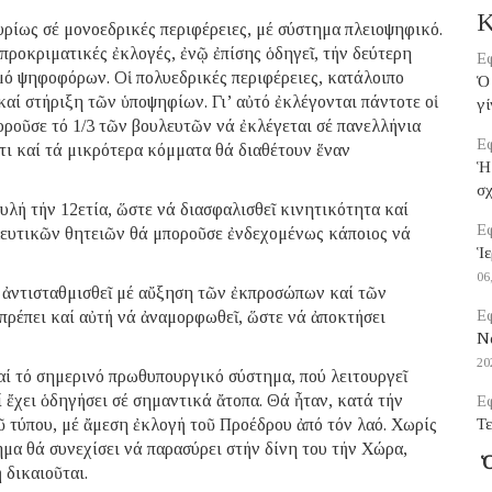
Κ
κυρίως σέ μονοεδρικές περιφέρειες, μέ σύστημα πλειοψηφικό.
προκριματικές ἐκλογές, ἐνῷ ἐπίσης ὁδηγεῖ, τήν δεύτερη
Εφ
μό ψηφοφόρων. Οἱ πολυεδρικές περιφέρειες, κατάλοιπο
Ὁ 
αί στήριξη τῶν ὑποψηφίων. Γι’ αὐτό ἐκλέγονται πάντοτε οἱ
γί
μποροῦσε τό 1/3 τῶν βουλευτῶν νά ἐκλέγεται σέ πανελλήνια
Εφ
τι καί τά μικρότερα κόμματα θά διαθέτουν ἕναν
Ἡ
σ
υλή τήν 12ετία, ὥστε νά διασφαλισθεῖ κινητικότητα καί
Εφ
λευτικῶν θητειῶν θά μποροῦσε ἐνδεχομένως κάποιος νά
Ἱε
06
 ἀντισταθμισθεῖ μέ αὔξηση τῶν ἐκπροσώπων καί τῶν
Εφ
πρέπει καί αὐτή νά ἀναμορφωθεῖ, ὥστε νά ἀποκτήσει
Να
20
αί τό σημερινό πρωθυπουργικό σύστημα, πού λειτουργεῖ
ἔχει ὁδηγήσει σέ σημαντικά ἄτοπα. Θά ἦταν, κατά τήν
Εφ
ῦ τύπου, μέ ἄμεση ἐκλογή τοῦ Προέδρου ἀπό τόν λαό. Χωρίς
Τε
μα θά συνεχίσει νά παρασύρει στήν δίνη του τήν Χώρα,
Ὁ
 δικαιοῦται.