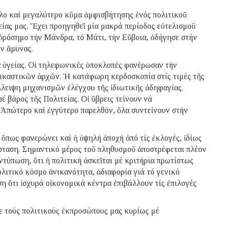
λο καί μεγαλύτερο κῦμα ἀμφισβήτησης ἑνός πολιτικοῦ
είας μας. Ἔχει προηγηθεῖ μία μακρά περίοδος εὐτελισμοῦ
ὁρόσημο τήν Μάνδρα, τό Μάτι, τήν Εὔβοια, ὁδήγησε στήν
ν ἄμυνας.
α ὑγείας. Οἱ τηλεφωνικές ὑποκλοπές φανέρωσαν τήν
ικαστικῶν ἀρχῶν. Ἡ κατάφωρη κερδοσκοπία στίς τιμές τῆς
λλειψη μηχανισμῶν ἐλέγχου τῆς ἰδιωτικῆς ἀδηφαγίας.
 βάρος τῆς Πολιτείας. Οἱ ὕβρεις τείνουν νά
 Ἀπώτερο καί ἐγγύτερο παρελθόν, ὅλα συντείνουν στήν
 ὅπως φανερώνει καί ἡ ὑψηλή ἀποχή ἀπό τίς ἐκλογές, ἰδίως
σταση. Σημαντικό μέρος τοῦ πληθυσμοῦ ἀποστρέφεται πλέον
ντύπωση, ὅτι ἡ πολιτική ἀσκεῖται μέ κριτήρια πρωτίστως
λιτικό κόσμο ἀνικανότητα, ἀδιαφορία γιά τό γενικό
η ὅτι ἰσχυρά οἰκονομικά κέντρα ἐπιβάλλουν τίς ἐπιλογές
με τούς πολιτικούς ἐκπροσώπους μας κυρίως μέ