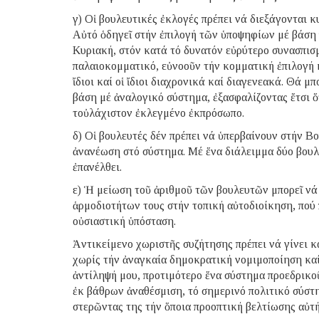
γ) Οἱ βουλευτικές ἐκλογές πρέπει νά διεξάγονται 
Αὐτό ὁδηγεῖ στήν ἐπιλογή τῶν ὑποψηφίων μέ βάση 
Κυριακή, στόν κατά τό δυνατόν εὐρύτερο συνασπισ
παλαιοκομματικό, εὐνοοῦν τήν κομματική ἐπιλογή κ
ἴδιοι καί οἱ ἴδιοι διαχρονικά καί διαγενεακά. Θά 
βάση μέ ἀναλογικό σύστημα, ἐξασφαλίζοντας ἔτσι ὅ
τοὐλάχιστον ἐκλεγμένο ἐκπρόσωπο.
δ) Οἱ βουλευτές δέν πρέπει νά ὑπερβαίνουν στήν Βο
ἀνανέωση στό σύστημα. Μέ ἕνα διάλειμμα δύο βου
ἐπανέλθει.
ε) Ἡ μείωση τοῦ ἀριθμοῦ τῶν βουλευτῶν μπορεῖ νά
ἁρμοδιοτήτων τους στήν τοπική αὐτοδιοίκηση, πού 
οὐσιαστική ὑπόσταση.
Ἀντικείμενο χωριστῆς συζήτησης πρέπει νά γίνει κ
χωρίς τήν ἀναγκαία δημοκρατική νομιμοποίηση καί 
ἀντίληψή μου, προτιμότερο ἕνα σύστημα προεδρικο
ἐκ βάθρων ἀναθέσμιση, τό σημερινό πολιτικό σύστη
στερῶντας της τήν ὅποια προοπτική βελτίωσης αὐτή