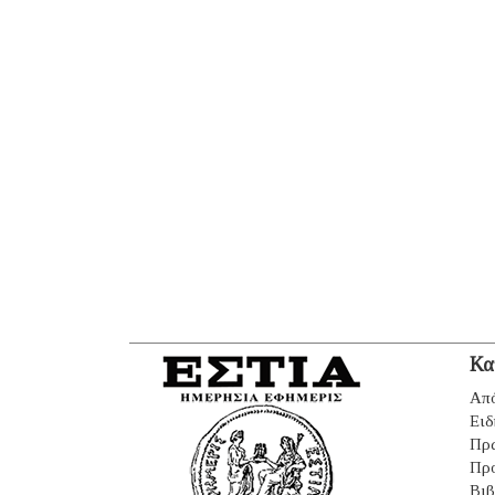
Κα
Από
Ειδ
Πρ
Πρ
Βιβ