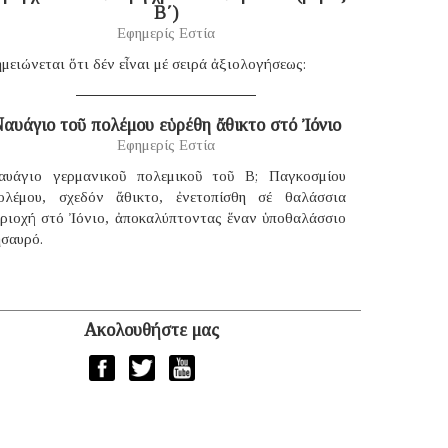
B΄)
Εφημερίς Εστία
μειώνεται ὅτι δέν εἶναι μέ σειρά ἀξιολογήσεως:
αυάγιο τοῦ πολέμου εὑρέθη ἄθικτο στό Ἰόνιο
Εφημερίς Εστία
αυάγιο γερμανικοῦ πολεμικοῦ τοῦ B; Παγκοσμίου
ολέμου, σχεδόν ἄθικτο, ἐνετοπίσθη σέ θαλάσσια
εριοχή στό Ἰόνιο, ἀποκαλύπτοντας ἕναν ὑποθαλάσσιο
ησαυρό.
Ακολουθήστε μας