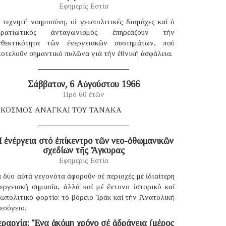
Εφημερίς Εστία
 τεχνητή νοημοσύνη, οἱ γεωπολιτικές διαμάχες καί ὁ
τρατιωτικός ἀνταγωνισμός ἐπηρεάζουν τήν
νθεκτικότητα τῶν ἐνεργειακῶν συστημάτων, πού
οτελοῦν σημαντικό πυλῶνα γιά τήν ἐθνική ἀσφάλεια.
Σάββατον, 6 Αὐγούστου 1966
Πρό 60 ἐτῶν
 ΚΟΣΜΟΣ ΑΝΑΓΚΑΙ ΤΟΥ ΤΑΝΑΚΑ
 ἐνέργεια στό ἐπίκεντρο τῶν νεο-ὀθωμανικῶν
σχεδίων τῆς Ἄγκυρας
Εφημερίς Εστία
 δύο αὐτά γεγονότα ἀφοροῦν σέ περιοχές μέ ἰδιαίτερη
νεργειακή σημασία, ἀλλά καί μέ ἔντονο ἱστορικό καί
ωπολιτικό φορτίο: τό βόρειο Ἰράκ καί τήν Ἀνατολική
εσόγειο.
εραρχία: Ἕνα ἀκόμη χρόνο σέ ἀδράνεια (μέρος