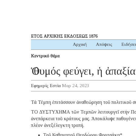
ΕΤΟΣ ΑΡΧΙΚΗΣ ΕΚΔΟΣΕΩΣ 1876
Αρχική
Απόψεις
Ειδήσε
Κεντρικό θέμα
Ὁ θυμός φεύγει, ἡ ἀπαξία
Εφημερίς Εστία
Μαρ 24, 2023
Τά Τέμπη ἐπιτάσσουν ἀναθεώρηση τοῦ πολιτικοῦ σ
ΤΟ ΔΥΣΤΥΧΗΜΑ τῶν Τεμπῶν λειτουργεῖ στήν Πολιτε
ἀνεπάρκεια τοῦ κράτους μας. Ἀποκάλυψε παθογένει
πλέον ἀνεξέλεγκτη τροπή.
Τοῦ Καθηγητοῦ Θεοδώρου Φορτσάκη*