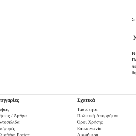
Ση
Ν
Ν
Π
π
θ
τηγορίες
Σχετικά
ψεις
Ταυτότητα
ήσεις / Άρθρα
Πολιτική Απορρήτου
ωτοσέλιδα
Όροι Χρήσης
οσφορές
Επικοινωνία
λιοθήκη Εστίας
Διαφήμιση