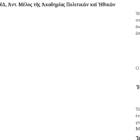
 ΝΔ, Ἀντ. Μέλος τῆς Ἀκαδημίας Πολιτικῶν καί Ἠθικῶν
Ἡ
σ
ἀ
ἀπ
Ο
Ἡ
Τά
ἐ
γε
Μ
Ἱ