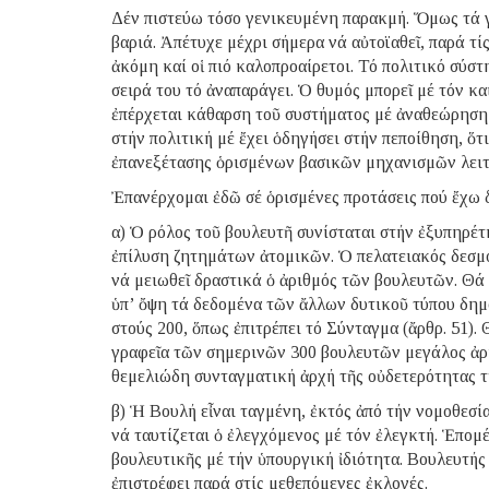
Δέν πιστεύω τόσο γενικευμένη παρακμή. Ὅμως τά γ
βαριά. Ἀπέτυχε μέχρι σήμερα νά αὐτοϊαθεῖ, παρά τί
ἀκόμη καί οἱ πιό καλοπροαίρετοι. Τό πολιτικό σύστ
σειρά του τό ἀναπαράγει. Ὁ θυμός μπορεῖ μέ τόν κα
ἐπέρχεται κάθαρση τοῦ συστήματος μέ ἀναθεώρηση 
στήν πολιτική μέ ἔχει ὁδηγήσει στήν πεποίθηση, ὅτ
ἐπανεξέτασης ὁρισμένων βασικῶν μηχανισμῶν λειτο
Ἐπανέρχομαι ἐδῶ σέ ὁρισμένες προτάσεις πού ἔχω δ
α) Ὁ ρόλος τοῦ βουλευτῆ συνίσταται στήν ἐξυπηρέ
ἐπίλυση ζητημάτων ἀτομικῶν. Ὁ πελατειακός δεσμός
νά μειωθεῖ δραστικά ὁ ἀριθμός τῶν βουλευτῶν. Θά 
ὑπ’ ὄψη τά δεδομένα τῶν ἄλλων δυτικοῦ τύπου δη
στούς 200, ὅπως ἐπιτρέπει τό Σύνταγμα (ἄρθρ. 51).
γραφεῖα τῶν σημερινῶν 300 βουλευτῶν μεγάλος ἀρ
θεμελιώδη συνταγματική ἀρχή τῆς οὐδετερότητας τῆ
β) Ἡ Βουλή εἶναι ταγμένη, ἐκτός ἀπό τήν νομοθεσία
νά ταυτίζεται ὁ ἐλεγχόμενος μέ τόν ἐλεγκτή. Ἑπομ
βουλευτικῆς μέ τήν ὑπουργική ἰδιότητα. Βουλευτή
ἐπιστρέφει παρά στίς μεθεπόμενες ἐκλογές.