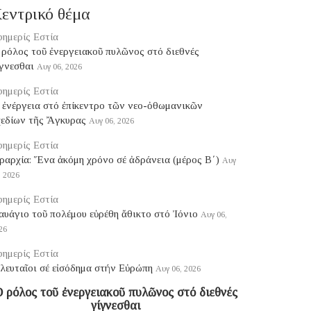
εντρικό θέμα
ημερίς Εστία
ρόλος τοῦ ἐνεργειακοῦ πυλῶνος στό διεθνές
γνεσθαι
Αυγ 06, 2026
ημερίς Εστία
 ἐνέργεια στό ἐπίκεντρο τῶν νεο-ὀθωμανικῶν
χεδίων τῆς Ἄγκυρας
Αυγ 06, 2026
ημερίς Εστία
ραρχία: Ἕνα ἀκόμη χρόνο σέ ἀδράνεια (μέρος B΄)
Αυγ
, 2026
ημερίς Εστία
υάγιο τοῦ πολέμου εὑρέθη ἄθικτο στό Ἰόνιο
Αυγ 06,
26
ημερίς Εστία
λευταῖοι σέ εἰσόδημα στήν Εὐρώπη
Αυγ 06, 2026
 ρόλος τοῦ ἐνεργειακοῦ πυλῶνος στό διεθνές
γίγνεσθαι