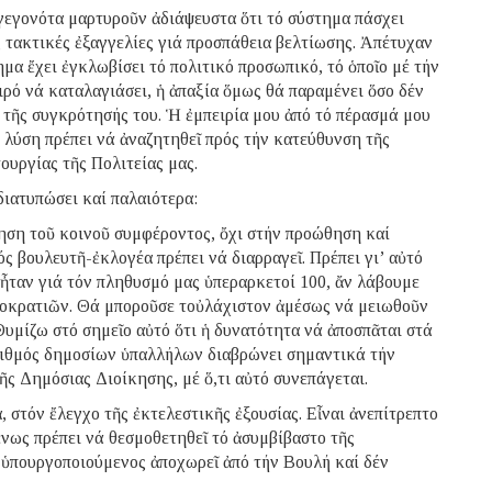
εγονότα μαρτυροῦν ἀδιάψευστα ὅτι τό σύστημα πάσχει
ς τακτικές ἐξαγγελίες γιά προσπάθεια βελτίωσης. Ἀπέτυχαν
ημα ἔχει ἐγκλωβίσει τό πολιτικό προσωπικό, τό ὁποῖο μέ τήν
ιρό νά καταλαγιάσει, ἡ ἀπαξία ὅμως θά παραμένει ὅσο δέν
τῆς συγκρότησής του. Ἡ ἐμπειρία μου ἀπό τό πέρασμά μου
ι λύση πρέπει νά ἀναζητηθεῖ πρός τήν κατεύθυνση τῆς
υργίας τῆς Πολιτείας μας.
ιατυπώσει καί παλαιότερα:
τηση τοῦ κοινοῦ συμφέροντος, ὄχι στήν προώθηση καί
 βουλευτῆ-ἐκλογέα πρέπει νά διαρραγεῖ. Πρέπει γι’ αὐτό
ἦταν γιά τόν πληθυσμό μας ὑπεραρκετοί 100, ἄν λάβουμε
μοκρατιῶν. Θά μποροῦσε τοὐλάχιστον ἀμέσως νά μειωθοῦν
 Θυμίζω στό σημεῖο αὐτό ὅτι ἡ δυνατότητα νά ἀποσπᾶται στά
ιθμός δημοσίων ὑπαλλήλων διαβρώνει σημαντικά τήν
ς Δημόσιας Διοίκησης, μέ ὅ,τι αὐτό συνεπάγεται.
, στόν ἔλεγχο τῆς ἐκτελεστικῆς ἐξουσίας. Εἶναι ἀνεπίτρεπτο
ένως πρέπει νά θεσμοθετηθεῖ τό ἀσυμβίβαστο τῆς
ς ὑπουργοποιούμενος ἀποχωρεῖ ἀπό τήν Βουλή καί δέν