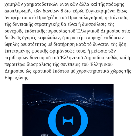
χαμηλῶν χρηματοδοτικῶν ἀναγκῶν ἀλλά καί τῆς πρόωρης
ἀποπληρωμῆς τῶν δανείων 8 δισ. εὐρώ. Συγκεκριμένα, ὅπως
ἀναφέρεται στό Προσχέδιο τοῦ Προϋπολογισμοῦ, ἡ στόχευσις
τῆς δανειακῆς στρατηγικῆς θά εἶναι ἡ διασφάλισις τῆς
συνεχοῦς ἐκδοτικῆς παρουσίας τοῦ Ἑλληνικοῦ Δημοσίου στίς
διεθνεῖς ἀγορές κεφαλαίων, ἡ περαιτέρω παροχή ἐκδόσεων
ὑψηλῆς ρευστότητος μέ διατήρηση κατά τό δυνατόν τῆς ἤδη
ἐκτεταμένης φυσικῆς ὡριμάνσεώς τους, ἡ μείωσις τῶν
περιθωρίων δανεισμοῦ τοῦ Ἑλληνικοῦ Δημοσίου καθώς καί ἡ
περαιτέρω διασφάλισις τῆς συνέπειας τοῦ Ἑλληνικοῦ
Δημοσίου ὡς κρατικοῦ ἐκδότου μέ χαρακτηριστικά χώρας τῆς
Εὐρωζώνης.