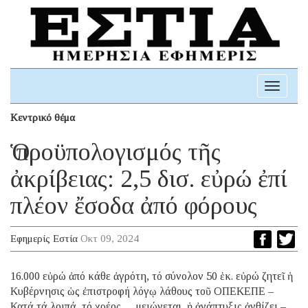
Toggle
navigati
Κεντρικό θέμα
Ὁ προϋπολογισμός τῆς
ἀκρίβειας: 2,5 δισ. εὐρώ ἐπί
πλέον ἔσοδα ἀπό φόρους
Εφημερίς Εστία
Οκτ 09, 2024
16.000 εὐρώ ἀπό κάθε ἀγρότη, τό σύνολον 50 ἑκ. εὐρώ ζητεῖ ἡ
Κυβέρνησις ὡς ἐπιστροφή λόγῳ λάθους τοῦ ΟΠΕΚΕΠΕ –
Κατά τά λοιπά, τό χρέος …μειώνεται, ἡ ἀνάπτυξις ἀνθίζει –