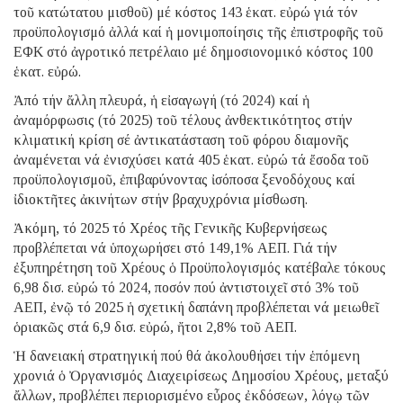
τοῦ κατώτατου μισθοῦ) μέ κόστος 143 ἑκατ. εὐρώ γιά τόν
προϋπολογισμό ἀλλά καί ἡ μονιμοποίησις τῆς ἐπιστροφῆς τοῦ
ΕΦΚ στό ἀγροτικό πετρέλαιο μέ δημοσιονομικό κόστος 100
ἑκατ. εὐρώ.
Ἀπό τήν ἄλλη πλευρά, ἡ εἰσαγωγή (τό 2024) καί ἡ
ἀναμόρφωσις (τό 2025) τοῦ τέλους ἀνθεκτικότητος στήν
κλιματική κρίση σέ ἀντικατάσταση τοῦ φόρου διαμονῆς
ἀναμένεται νά ἐνισχύσει κατά 405 ἑκατ. εὐρώ τά ἔσοδα τοῦ
προϋπολογισμοῦ, ἐπιβαρύνοντας ἰσόποσα ξενοδόχους καί
ἰδιοκτῆτες ἀκινήτων στήν βραχυχρόνια μίσθωση.
Ἀκόμη, τό 2025 τό Χρέος τῆς Γενικῆς Κυβερνήσεως
προβλέπεται νά ὑποχωρήσει στό 149,1% ΑΕΠ. Γιά τήν
ἐξυπηρέτηση τοῦ Χρέους ὁ Προϋπολογισμός κατέβαλε τόκους
6,98 δισ. εὐρώ τό 2024, ποσόν πού ἀντιστοιχεῖ στό 3% τοῦ
ΑΕΠ, ἐνῷ τό 2025 ἡ σχετική δαπάνη προβλέπεται νά μειωθεῖ
ὁριακῶς στά 6,9 δισ. εὐρώ, ἤτοι 2,8% τοῦ ΑΕΠ.
Ἡ δανειακή στρατηγική πού θά ἀκολουθήσει τήν ἑπόμενη
χρονιά ὁ Ὀργανισμός Διαχειρίσεως Δημοσίου Χρέους, μεταξύ
ἄλλων, προβλέπει περιορισμένο εὖρος ἐκδόσεων, λόγῳ τῶν