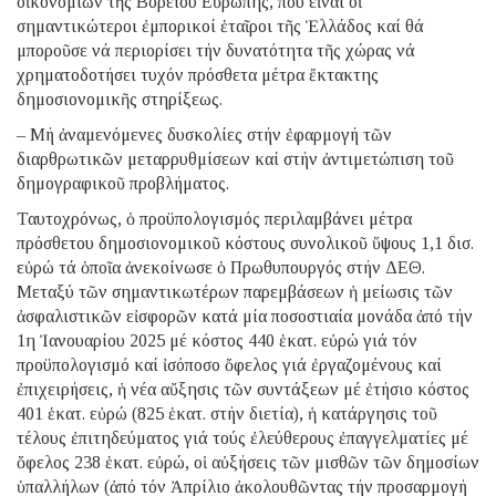
οἰκονομιῶν τῆς Βορείου Εὐρώπης, πού εἶναι οἱ
σημαντικώτεροι ἐμπορικοί ἑταῖροι τῆς Ἑλλάδος καί θά
μποροῦσε νά περιορίσει τήν δυνατότητα τῆς χώρας νά
χρηματοδοτήσει τυχόν πρόσθετα μέτρα ἔκτακτης
δημοσιονομικῆς στηρίξεως.
– Μή ἀναμενόμενες δυσκολίες στήν ἐφαρμογή τῶν
διαρθρωτικῶν μεταρρυθμίσεων καί στήν ἀντιμετώπιση τοῦ
δημογραφικοῦ προβλήματος.
Ταυτοχρόνως, ὁ προϋπολογισμός περιλαμβάνει μέτρα
πρόσθετου δημοσιονομικοῦ κόστους συνολικοῦ ὕψους 1,1 δισ.
εὐρώ τά ὁποῖα ἀνεκοίνωσε ὁ Πρωθυπουργός στήν ΔΕΘ.
Μεταξύ τῶν σημαντικωτέρων παρεμβάσεων ἡ μείωσις τῶν
ἀσφαλιστικῶν εἰσφορῶν κατά μία ποσοστιαία μονάδα ἀπό τήν
1η Ἰανουαρίου 2025 μέ κόστος 440 ἑκατ. εὐρώ γιά τόν
προϋπολογισμό καί ἰσόποσο ὄφελος γιά ἐργαζομένους καί
ἐπιχειρήσεις, ἡ νέα αὔξησις τῶν συντάξεων μέ ἐτήσιο κόστος
401 ἑκατ. εὐρώ (825 ἑκατ. στήν διετία), ἡ κατάργησις τοῦ
τέλους ἐπιτηδεύματος γιά τούς ἐλεύθερους ἐπαγγελματίες μέ
ὄφελος 238 ἑκατ. εὐρώ, οἱ αὐξήσεις τῶν μισθῶν τῶν δημοσίων
ὑπαλλήλων (ἀπό τόν Ἀπρίλιο ἀκολουθῶντας τήν προσαρμογή