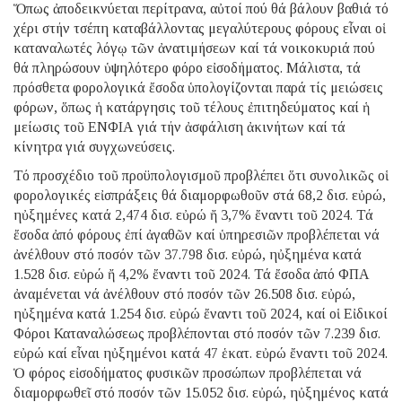
Ὅπως ἀποδεικνύεται περίτρανα, αὐτοί πού θά βάλουν βαθιά τό
χέρι στήν τσέπη καταβάλλοντας μεγαλύτερους φόρους εἶναι οἱ
καταναλωτές λόγῳ τῶν ἀνατιμήσεων καί τά νοικοκυριά πού
θά πληρώσουν ὑψηλότερο φόρο εἰσοδήματος. Μάλιστα, τά
πρόσθετα φορολογικά ἔσοδα ὑπολογίζονται παρά τίς μειώσεις
φόρων, ὅπως ἡ κατάργησις τοῦ τέλους ἐπιτηδεύματος καί ἡ
μείωσις τοῦ ΕΝΦΙΑ γιά τήν ἀσφάλιση ἀκινήτων καί τά
κίνητρα γιά συγχωνεύσεις.
Τό προσχέδιο τοῦ προϋπολογισμοῦ προβλέπει ὅτι συνολικῶς οἱ
φορολογικές εἰσπράξεις θά διαμορφωθοῦν στά 68,2 δισ. εὐρώ,
ηὐξημένες κατά 2,474 δισ. εὐρώ ἤ 3,7% ἔναντι τοῦ 2024. Τά
ἔσοδα ἀπό φόρους ἐπί ἀγαθῶν καί ὑπηρεσιῶν προβλέπεται νά
ἀνέλθουν στό ποσόν τῶν 37.798 δισ. εὐρώ, ηὐξημένα κατά
1.528 δισ. εὐρώ ἤ 4,2% ἔναντι τοῦ 2024. Τά ἔσοδα ἀπό ΦΠΑ
ἀναμένεται νά ἀνέλθουν στό ποσόν τῶν 26.508 δισ. εὐρώ,
ηὐξημένα κατά 1.254 δισ. εὐρώ ἔναντι τοῦ 2024, καί οἱ Εἰδικοί
Φόροι Καταναλώσεως προβλέπονται στό ποσόν τῶν 7.239 δισ.
εὐρώ καί εἶναι ηὐξημένοι κατά 47 ἑκατ. εὐρώ ἔναντι τοῦ 2024.
Ὁ φόρος εἰσοδήματος φυσικῶν προσώπων προβλέπεται νά
διαμορφωθεῖ στό ποσόν τῶν 15.052 δισ. εὐρώ, ηὐξημένος κατά