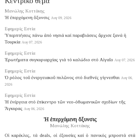
Κεντρικό θέμα
Μανώλης Κοττάκης
Ἡ ἐπερχόμενη ὄξυνσις
Αυγ 09, 2026
Εφημερίς Εστία
Ὑπερπτήσεις πάνω ἀπό νησιά καί παραβιάσεις ἄρχισε ξανά ἡ
Τουρκία
Αυγ 07, 2026
Εφημερίς Εστία
Ἐρωτήματα συγκυριαρχίας γιά τό καλώδιο στό Αἰγαῖο
Αυγ 07, 2026
Εφημερίς Εστία
Ὁ ρόλος τοῦ ἐνεργειακοῦ πυλῶνος στό διεθνές γίγνεσθαι
Αυγ 06,
2026
Εφημερίς Εστία
Ἡ ἐνέργεια στό ἐπίκεντρο τῶν νεο-ὀθωμανικῶν σχεδίων τῆς
Ἄγκυρας
Αυγ 06, 2026
Ἡ ἐπερχόμενη ὄξυνσις
Μανώλης Κοττάκης
Οἱ καρέκλες, τά deals, οἱ ἐξουσίες καί ὁ πανικός μπροστά στά