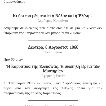
διαγραφόμενα
Κι ὕστερα μᾶς φταίει ὁ Νόλαν καί ἡ Ἑλένη…
Δημήτρης Καπράνος
Ἀνήκουμε σέ ἐκείνους πού πιστεύουν ὅτι σέ μιά κοινωνία δέν
ὑπάρχουν προβλήματα πού δέν μποροῦν νά λυθοῦν.
Δευτέρα, 8 Αὐγούστου 1966
Πρό 60 ἐτῶν
Πρό 60 ετων
Ἡ Καρυάτιδα τῆς Ἐλευσίνας: Ἡ σιωπηλή ἱέρεια τῶν
Μυστηρίων
Εφημερίς Εστία
Ὁ Ἔντουαρντ Ντάνιελ Κλάρκ, μέσῳ δωροδοκίας, κατάφερε νά
πάρει ἀπό τόν κυβερνήτη τῆς Ἀθήνας ἄδεια γιά τήν
ἀπομάκρυνση τῆς πρώτης Καρυάτιδας