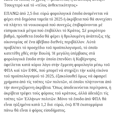
Τσουχτερό καί τό «τέλος ἀνθεκτικότητος»
ΕΠΑΝΩ ἀπό 2,5 δισ. εὐρώ φορολογικά ἔσοδα ἀναμένεται νά
φέρει στά δημόσια ταμεῖα τό 2025 ἡ ἀκρίβεια πού θά συνεχίσει
νά πλήττει τά νοικοκυριά πού συνεχῶς ἐπιβαρύνονται μέ
εἰσπρακτικά μέτρα πού ἐπιβάλλει τό Κράτος. Σέ μικρότερο
βαθμό, πρόσθετα ἔσοδα θά φέρει ἡ θρυλουμένη ἀνάπτυξις τῆς
οἰκονομίας σέ ἕνα ἀβέβαιο διεθνές περιβάλλον. Αὐτά
προβλέπει τό προσχέδιο τοῦ προϋπολογισμοῦ, τό ὁποῖο
κατετέθη χθές στήν Βουλή. Ἡ μεγάλη ὑπέρβασις στά
φορολογικά ἔσοδα στήν ὁποία ἐπενδύει ἡ Κυβέρνησις
ὀφείλεται κατά κύριο λόγο στήν ἔμμεση φορολογία μέσῳ τοῦ
ΦΠΑ καί τῶν ΕΦΚ, πού μπορεῖ νά στηρίζει τήν καλή εἰκόνα
τοῦ προϋπολογισμοῦ τό 2025, ἐξακολουθεῖ ὅμως νά ἀφαιρεῖ
χρήματα ἀπό τίς τσέπες τῶν πολιτῶν, οἱ ὁποῖοι πλήττονται ἀπό
τήν συνεχιζόμενη ἀκρίβεια. Ὅπως ἀποδεικνύεται περίτρανα, ἡ
ἀκρίβεια τρέφει τούς φόρους τοῦ κράτους, ἀλλά ἀδειάζει τίς
τσέπες τῶν Ἑλλήνων πολιτῶν. Μόνο τά ἔσοδα ἀπό ΦΠΑ θά
εἶναι ηὐξημένα κατά 1,2 δισ. εὐρώ, ἐνῷ 878 ἑκατομμύρια
πάνω θά εἶναι ὁ φόρος εἰσοδήματος.