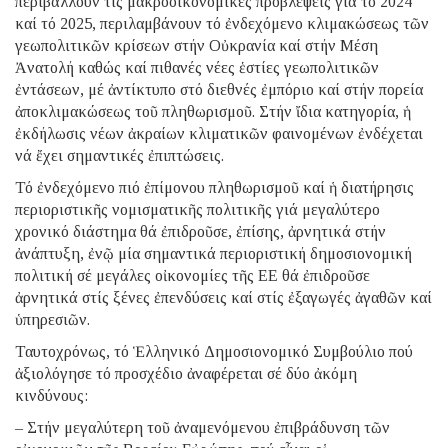
περιβάλλουν τίς μακροοικονομικές προβλέψεις γιά τό 2024
καί τό 2025, περιλαμβάνουν τό ἐνδεχόμενο κλιμακώσεως τῶν
γεωπολιτικῶν κρίσεων στήν Οὐκρανία καί στήν Μέση
Ἀνατολή καθώς καί πιθανές νέες ἑστίες γεωπολιτικῶν
ἐντάσεων, μέ ἀντίκτυπο στό διεθνές ἐμπόριο καί στήν πορεία
ἀποκλιμακώσεως τοῦ πληθωρισμοῦ. Στήν ἴδια κατηγορία, ἡ
ἐκδήλωσις νέων ἀκραίων κλιματικῶν φαινομένων ἐνδέχεται
νά ἔχει σημαντικές ἐπιπτώσεις.
Τό ἐνδεχόμενο πιό ἐπίμονου πληθωρισμοῦ καί ἡ διατήρησις
περιοριστικῆς νομισματικῆς πολιτικῆς γιά μεγαλύτερο
χρονικό διάστημα θά ἐπιδροῦσε, ἐπίσης, ἀρνητικά στήν
ἀνάπτυξη, ἐνῷ μία σημαντικά περιοριστική δημοσιονομική
πολιτική σέ μεγάλες οἰκονομίες τῆς ΕΕ θά ἐπιδροῦσε
ἀρνητικά στίς ξένες ἐπενδύσεις καί στίς ἐξαγωγές ἀγαθῶν καί
ὑπηρεσιῶν.
Ταυτοχρόνως, τό Ἑλληνικό Δημοσιονομικό Συμβούλιο πού
ἀξιολόγησε τό προσχέδιο ἀναφέρεται σέ δύο ἀκόμη
κινδύνους:
– Στήν μεγαλύτερη τοῦ ἀναμενόμενου ἐπιβράδυνση τῶν