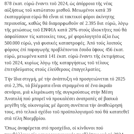
878 ἑκατ. εὐρώ ἔναντι τοῦ 2024, ὡς ἀπόρροια τῆς νέας
αὐξήσεως τοῦ κατώτατου μισθοῦ. Μειωμένοι κατά 39
ἑκατομμύρια εὐρώ θά εἶναι οἱ τακτικοί φόροι ἀκίνητης
περιουσίας, καθώς θά διαμορφωθοῦν σέ 2.395 δισ. εὐρώ, λόγῳ
τῆς μειώσεως τοῦ ΕΝΦΙΑ κατά 20% στούς ἰδιοκτῆτες πού θά
ἀσφαλίσουν τίς κατοικίες τους, μέ φορολογητέα ἀξία ἕως
500.000 εὐρώ, γιά φυσικές καταστροφές. Ἀπό τούς λοιπούς
φόρους ἐπί παραγωγῆς προβλέπονται ἔσοδα ὕψους 456 ἑκατ.
εὐρώ, μειωμένα κατά 141 ἑκατ. εὐρώ ἔναντι τῆς ἐκτιμήσεως
τοῦ 2024, κυρίως λόγῳ τῆς καταργήσεως τοῦ τέλους
ἐπιτηδεύματος στούς ἐλεύθερους ἐπαγγελματίες.
Τήν ἴδια στιγμή, μέ τήν ἀνάπτυξη νά προσγειώνεται τό 2025
στό 2,3%, τά βλέμματα εἶναι στραμμένα σέ ἕνα ἀκραῖο
σενάριο, μιά κλιμάκωση τῆς συγκρούσεως στήν Μέση
Ἀνατολή πού μπορεῖ νά προκαλέσει ἀνατροπές σέ βασικά
μεγέθη τῆς οἰκονομίας μέ ἄμεση συνέπεια τήν ἀναθεώρησή
τους, στό τελικό σχέδιο τοῦ προϋπολογισμοῦ πού θά κατατεθεῖ
στά τέλη Νοεμβρίου.
Ὅπως ἀναφέρεται στό προσχέδιο, οἱ κίνδυνοι πού