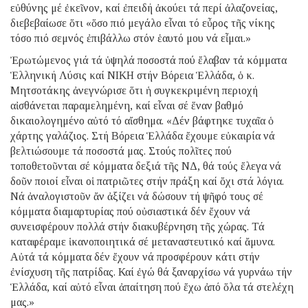
εὐθύνης μέ ἐκεῖνον, καί ἐπειδή ἀκούει τά περί ἀλαζονείας,
διεβεβαίωσε ὅτι «ὅσο πιό μεγάλο εἶναι τό εὖρος τῆς νίκης
τόσο πιό σεμνός ἐπιβάλλω στόν ἑαυτό μου νά εἶμαι.»
Ἐρωτώμενος γιά τά ὑψηλά ποσοστά πού ἔλαβαν τά κόμματα
Ἑλληνική Λύσις καί ΝΙΚΗ στήν Βόρεια Ἑλλάδα, ὁ κ.
Μητσοτάκης ἀνεγνώρισε ὅτι ἡ συγκεκριμένη περιοχή
αἰσθάνεται παραμελημένη, καί εἶναι σέ ἕναν βαθμό
δικαιολογημένο αὐτό τό αἴσθημα. «Δέν βάφτηκε τυχαῖα ὁ
χάρτης γαλάζιος. Στή Βόρεια Ἑλλάδα ἔχουμε εὐκαιρία νά
βελτιώσουμε τά ποσοστά μας. Στούς πολῖτες πού
τοποθετοῦνται σέ κόμματα δεξιά τῆς ΝΔ, θά τούς ἔλεγα νά
δοῦν ποιοί εἶναι οἱ πατριῶτες στήν πράξη καί ὄχι στά λόγια.
Νά ἀναλογιστοῦν ἄν ἀξίζει νά δώσουν τή ψῆφό τους σέ
κόμματα διαμαρτυρίας πού οὐσιαστικά δέν ἔχουν νά
συνεισφέρουν πολλά στήν διακυβέρνηση τῆς χώρας. Τά
καταφέραμε ἱκανοποιητικά σέ μεταναστευτικό καί ἄμυνα.
Αὐτά τά κόμματα δέν ἔχουν νά προσφέρουν κάτι στήν
ἐνίσχυση τῆς πατρίδας. Καί ἐγώ θά ξαναρχίσω νά γυρνάω τήν
Ἑλλάδα, καί αὐτό εἶναι ἀπαίτηση πού ἔχω ἀπό ὅλα τά στελέχη
μας.»