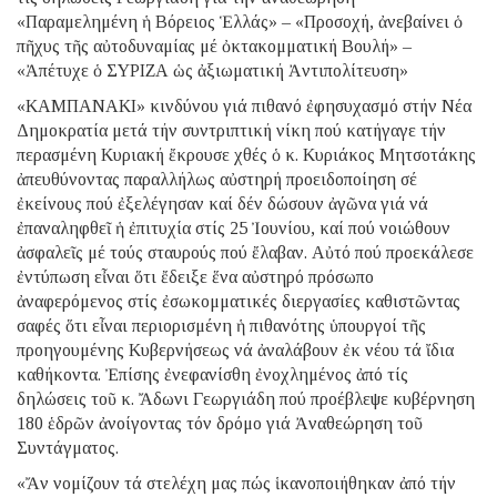
«Παραμελημένη ἡ Βόρειος Ἑλλάς» – «Προσοχή, ἀνεβαίνει ὁ
πῆχυς τῆς αὐτοδυναμίας μέ ὀκτακομματική Βουλή» –
«Ἀπέτυχε ὁ ΣΥΡΙΖΑ ὡς ἀξιωματική Ἀντιπολίτευση»
«ΚΑΜΠΑΝΑΚΙ» κινδύνου γιά πιθανό ἐφησυχασμό στήν Νέα
Δημοκρατία μετά τήν συντριπτική νίκη πού κατήγαγε τήν
περασμένη Κυριακή ἔκρουσε χθές ὁ κ. Κυριάκος Μητσοτάκης
ἀπευθύνοντας παραλλήλως αὐστηρή προειδοποίηση σέ
ἐκείνους πού ἐξελέγησαν καί δέν δώσουν ἀγῶνα γιά νά
ἐπαναληφθεῖ ἡ ἐπιτυχία στίς 25 Ἰουνίου, καί πού νοιώθουν
ἀσφαλεῖς μέ τούς σταυρούς πού ἔλαβαν. Αὐτό πού προεκάλεσε
ἐντύπωση εἶναι ὅτι ἔδειξε ἕνα αὐστηρό πρόσωπο
ἀναφερόμενος στίς ἐσωκομματικές διεργασίες καθιστῶντας
σαφές ὅτι εἶναι περιορισμένη ἡ πιθανότης ὑπουργοί τῆς
προηγουμένης Κυβερνήσεως νά ἀναλάβουν ἐκ νέου τά ἴδια
καθήκοντα. Ἐπίσης ἐνεφανίσθη ἐνοχλημένος ἀπό τίς
δηλώσεις τοῦ κ. Ἄδωνι Γεωργιάδη πού προέβλεψε κυβέρνηση
180 ἑδρῶν ἀνοίγοντας τόν δρόμο γιά Ἀναθεώρηση τοῦ
Συντάγματος.
«Ἄν νομίζουν τά στελέχη μας πώς ἱκανοποιήθηκαν ἀπό τήν