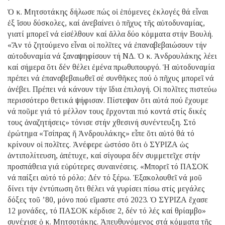
Ὁ κ. Μητσοτάκης δήλωσε πώς οἱ ἑπόμενες ἐκλογές θά εἶναι
ἐξ ἴσου δύσκολες, καί ἀνεβαίνει ὁ πῆχυς τῆς αὐτοδυναμίας,
γιατί μπορεῖ νά εἰσέλθουν καί ἄλλα δύο κόμματα στήν Βουλή.
«Ἄν τό ζητούμενο εἶναι οἱ πολῖτες νά ἐπαναβεβαιώσουν τήν
αὐτοδυναμία νά ξαναψηφίσουν τή ΝΔ. Ὁ κ. Ἀνδρουλάκης λέει
καί σήμερα ὅτι δέν θέλει ἐμένα πρωθυπουργό. Ἡ αὐτοδυναμία
πρέπει νά ἐπαναβεβαιωθεῖ σέ συνθῆκες πού ὁ πῆχυς μπορεῖ νά
ἀνέβει. Πρέπει νά κάνουν τήν ἴδια ἐπιλογή. Οἱ πολῖτες πιστεύω
περισσότερο θετικά ψήφισαν. Πίστεψαν ὅτι αὐτά πού ἔχουμε
νά ποῦμε γιά τό μέλλον τους ἔρχονται πιό κοντά στίς δικές
τους ἀναζητήσεις» τόνισε στήν χθεσινή συνέντευξη. Στό
ἐρώτημα «Τσίπρας ἤ Ἀνδρουλάκης» εἶπε ὅτι αὐτό θά τό
κρίνουν οἱ πολῖτες. Ἀνέφερε ὡστόσο ὅτι ὁ ΣΥΡΙΖΑ ὡς
ἀντιπολίτευση, ἀπέτυχε, καί σίγουρα δέν συμμετεῖχε στήν
προσπάθεια γιά εὐρύτερες συναινέσεις. «Μπορεῖ τό ΠΑΣΟΚ
νά παίξει αὐτό τό ρόλο; Δέν τό ξέρω. Ἐξακολουθεῖ νά μοῦ
δίνει τήν ἐντύπωση ὅτι θέλει νά γυρίσει πίσω στίς μεγάλες
δόξες τοῦ ’80, μόνο πού εἴμαστε στό 2023. Ὁ ΣΥΡΙΖΑ ἔχασε
12 μονάδες, τό ΠΑΣΟΚ κέρδισε 2, δέν τό λές καί θρίαμβο»
συνέχισε ὁ κ. Μητσοτάκης. Ἀπευθυνόμενος στά κόμματα τῆς