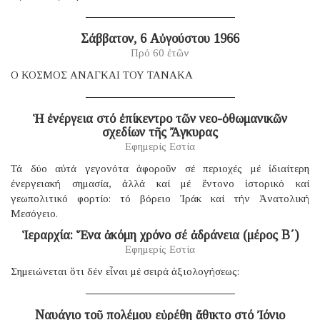
Σάββατον, 6 Αὐγούστου 1966
Πρό 60 ἐτῶν
Ο ΚΟΣΜΟΣ ΑΝΑΓΚΑΙ ΤΟΥ ΤΑΝΑΚΑ
Ἡ ἐνέργεια στό ἐπίκεντρο τῶν νεο-ὀθωμανικῶν
σχεδίων τῆς Ἄγκυρας
Εφημερίς Εστία
Τά δύο αὐτά γεγονότα ἀφοροῦν σέ περιοχές μέ ἰδιαίτερη
ἐνεργειακή σημασία, ἀλλά καί μέ ἔντονο ἱστορικό καί
γεωπολιτικό φορτίο: τό βόρειο Ἰράκ καί τήν Ἀνατολική
Μεσόγειο.
Ἱεραρχία: Ἕνα ἀκόμη χρόνο σέ ἀδράνεια (μέρος B΄)
Εφημερίς Εστία
Σημειώνεται ὅτι δέν εἶναι μέ σειρά ἀξιολογήσεως:
Ναυάγιο τοῦ πολέμου εὑρέθη ἄθικτο στό Ἰόνιο