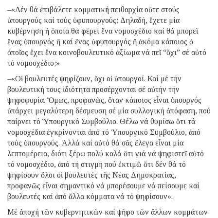
–«Δέν θά ἐπιβάλετε κομματική πειθαρχία οὔτε στούς
ὑπουργούς καί τούς ὑφυπουργούς; Δηλαδή, ἔχετε μία
κυβέρνηση ἡ ὁποία θά φέρει ἕνα νομοσχέδιο καί θά μπορεῖ
ἕνας ὑπουργός ἤ καί ἕνας ὑφυπουργός ἤ ἀκόμα κάποιος ὁ
ὁποῖος ἔχει ἕνα κοινοβουλευτικό ἀξίωμα νά πεῖ “ὄχι” σέ αὐτό
τό νομοσχέδιο;»
–«Οἱ βουλευτές ψηφίζουν, ὄχι οἱ ὑπουργοί. Καί μέ τήν
βουλευτική τους ἰδιότητα προσέρχονται σέ αὐτήν τήν
ψηφοφορία. Ὅμως, προφανῶς, ὅταν κάποιος εἶναι ὑπουργός
ὑπάρχει μεγαλύτερη δέσμευση σέ μία συλλογική ἀπόφαση, πού
παίρνει τό Ὑπουργικό Συμβούλιο. Θέλω νά θυμίσω ὅτι τά
νομοσχέδια ἐγκρίνονται ἀπό τό Ὑπουργικό Συμβούλιο, ἀπό
τούς ὑπουργούς. Ἀλλά καί αὐτό θά σᾶς ἔλεγα εἶναι μία
λεπτομέρεια, διότι ξέρω πολύ καλά ὅτι γιά νά ψηφιστεῖ αὐτό
τό νομοσχέδιο, ἀπό τή στιγμή πού ἐκτιμῶ ὅτι δέν θά τό
ψηφίσουν ὅλοι οἱ βουλευτές τῆς Νέας Δημοκρατίας,
προφανῶς εἶναι σημαντικό νά μπορέσουμε νά πείσουμε καί
βουλευτές καί ἀπό ἄλλα κόμματα νά τό ψηφίσουν».
Μέ ἀποχή τῶν κυβερνητικῶν καί ψῆφο τῶν ἄλλων κομμάτων