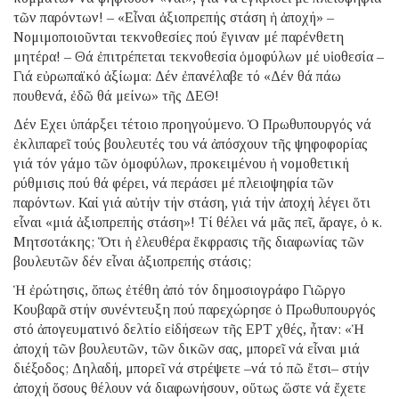
τῶν παρόντων! – «Εἶναι ἀξιοπρεπής στάση ἡ ἀποχή» –
Νομιμοποιοῦνται τεκνοθεσίες πού ἔγιναν μέ παρένθετη
μητέρα! – Θά ἐπιτρέπεται τεκνοθεσία ὁμοφύλων μέ υἱοθεσία –
Γιά εὐρωπαϊκό ἀξίωμα: Δέν ἐπανέλαβε τό «Δέν θά πάω
πουθενά, ἐδῶ θά μείνω» τῆς ΔΕΘ!
Δέν Εχει ὑπάρξει τέτοιο προηγούμενο. Ὁ Πρωθυπουργός νά
ἐκλιπαρεῖ τούς βουλευτές του νά ἀπόσχουν τῆς ψηφοφορίας
γιά τόν γάμο τῶν ὁμοφύλων, προκειμένου ἡ νομοθετική
ρύθμισις πού θά φέρει, νά περάσει μέ πλειοψηφία τῶν
παρόντων. Καί γιά αὐτήν τήν στάση, γιά τήν ἀποχή λέγει ὅτι
εἶναι «μιά ἀξιοπρεπής στάση»! Τί θέλει νά μᾶς πεῖ, ἄραγε, ὁ κ.
Μητσοτάκης; Ὅτι ἡ ἐλευθέρα ἔκφρασις τῆς διαφωνίας τῶν
βουλευτῶν δέν εἶναι ἀξιοπρεπής στάσις;
Ἡ ἐρώτησις, ὅπως ἐτέθη ἀπό τόν δημοσιογράφο Γιῶργο
Κουβαρᾶ στήν συνέντευξη πού παρεχώρησε ὁ Πρωθυπουργός
στό ἀπογευματινό δελτίο εἰδήσεων τῆς ΕΡΤ χθές, ἦταν: «Ἡ
ἀποχή τῶν βουλευτῶν, τῶν δικῶν σας, μπορεῖ νά εἶναι μιά
διέξοδος; Δηλαδή, μπορεῖ νά στρέψετε –νά τό πῶ ἔτσι– στήν
ἀποχή ὅσους θέλουν νά διαφωνήσουν, οὕτως ὥστε νά ἔχετε