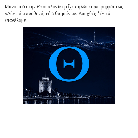
Μόνο πού στήν Θεσσαλονίκη εἶχε δηλώσει ἀπεριφράστως
«Δέν πάω πουθενά, ἐδῶ θά μείνω». Καί χθές δέν τό
ἐπανέλαβε.