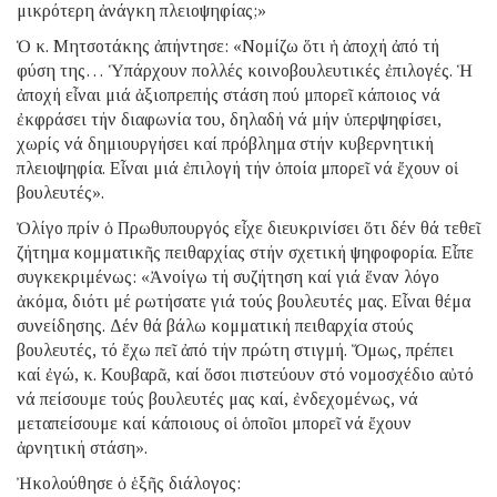
μικρότερη ἀνάγκη πλειοψηφίας;»
Ὁ κ. Μητσοτάκης ἀπήντησε: «Νομίζω ὅτι ἡ ἀποχή ἀπό τή
φύση της… Ὑπάρχουν πολλές κοινοβουλευτικές ἐπιλογές. Ἡ
ἀποχή εἶναι μιά ἀξιοπρεπής στάση πού μπορεῖ κάποιος νά
ἐκφράσει τήν διαφωνία του, δηλαδή νά μήν ὑπερψηφίσει,
χωρίς νά δημιουργήσει καί πρόβλημα στήν κυβερνητική
πλειοψηφία. Εἶναι μιά ἐπιλογή τήν ὁποία μπορεῖ νά ἔχουν οἱ
βουλευτές».
Ὀλίγο πρίν ὁ Πρωθυπουργός εἶχε διευκρινίσει ὅτι δέν θά τεθεῖ
ζήτημα κομματικῆς πειθαρχίας στήν σχετική ψηφοφορία. Εἶπε
συγκεκριμένως: «Ἀνοίγω τή συζήτηση καί γιά ἕναν λόγο
ἀκόμα, διότι μέ ρωτήσατε γιά τούς βουλευτές μας. Εἶναι θέμα
συνείδησης. Δέν θά βάλω κομματική πειθαρχία στούς
βουλευτές, τό ἔχω πεῖ ἀπό τήν πρώτη στιγμή. Ὅμως, πρέπει
καί ἐγώ, κ. Κουβαρᾶ, καί ὅσοι πιστεύουν στό νομοσχέδιο αὐτό
νά πείσουμε τούς βουλευτές μας καί, ἐνδεχομένως, νά
μεταπείσουμε καί κάποιους οἱ ὁποῖοι μπορεῖ νά ἔχουν
ἀρνητική στάση».
Ἠκολούθησε ὁ ἑξῆς διάλογος: