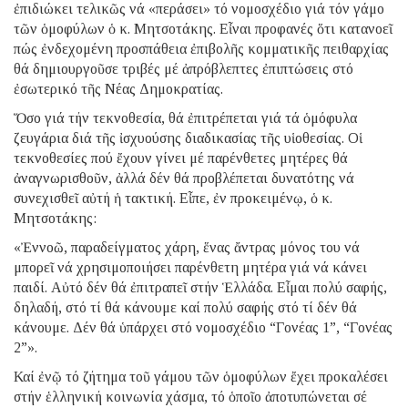
ἐπιδιώκει τελικῶς νά «περάσει» τό νομοσχέδιο γιά τόν γάμο
τῶν ὁμοφύλων ὁ κ. Μητσοτάκης. Εἶναι προφανές ὅτι κατανοεῖ
πώς ἐνδεχομένη προσπάθεια ἐπιβολῆς κομματικῆς πειθαρχίας
θά δημιουργοῦσε τριβές μέ ἀπρόβλεπτες ἐπιπτώσεις στό
ἐσωτερικό τῆς Νέας Δημοκρατίας.
Ὅσο γιά τήν τεκνοθεσία, θά ἐπιτρέπεται γιά τά ὁμόφυλα
ζευγάρια διά τῆς ἰσχυούσης διαδικασίας τῆς υἱοθεσίας. Οἱ
τεκνοθεσίες πού ἔχουν γίνει μέ παρένθετες μητέρες θά
ἀναγνωρισθοῦν, ἀλλά δέν θά προβλέπεται δυνατότης νά
συνεχισθεῖ αὐτή ἡ τακτική. Εἶπε, ἐν προκειμένῳ, ὁ κ.
Μητσοτάκης:
«Ἐννοῶ, παραδείγματος χάρη, ἕνας ἄντρας μόνος του νά
μπορεῖ νά χρησιμοποιήσει παρένθετη μητέρα γιά νά κάνει
παιδί. Αὐτό δέν θά ἐπιτραπεῖ στήν Ἑλλάδα. Εἶμαι πολύ σαφής,
δηλαδή, στό τί θά κάνουμε καί πολύ σαφής στό τί δέν θά
κάνουμε. Δέν θά ὑπάρχει στό νομοσχέδιο “Γονέας 1”, “Γονέας
2”».
Καί ἐνῷ τό ζήτημα τοῦ γάμου τῶν ὁμοφύλων ἔχει προκαλέσει
στήν ἑλληνική κοινωνία χάσμα, τό ὁποῖο ἀποτυπώνεται σέ