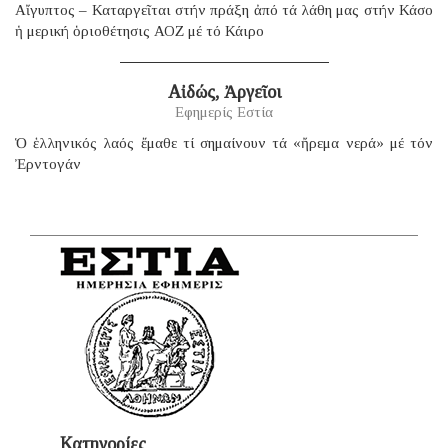
Αἴγυπτος – Καταργεῖται στήν πράξη ἀπό τά λάθη μας στήν Κάσο
ἡ μερική ὁριοθέτησις ΑΟΖ μέ τό Κάιρο
Αἰδώς, Ἀργεῖοι
Εφημερίς Εστία
Ὁ ἑλληνικός λαός ἔμαθε τί σημαίνουν τά «ἤρεμα νερά» μέ τόν
Ἐρντογάν
Κατηγορίες