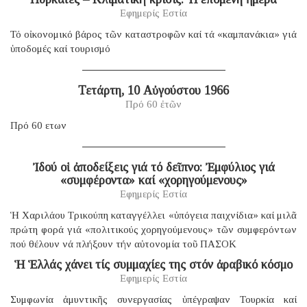
Εφημερίς Εστία
Τό οἰκονομικό βάρος τῶν καταστροφῶν καί τά «καμπανάκια» γιά
ὑποδομές καί τουρισμό
Τετάρτη, 10 Αὐγούστου 1966
Πρό 60 ἐτῶν
Πρό 60 ετων
Ἰδού οἱ ἀποδείξεις γιά τό δεῖπνο: Ἐμφύλιος γιά
«συμφέροντα» καί «χορηγούμενους»
Εφημερίς Εστία
Ἡ Χαριλάου Τρικούπη καταγγέλλει «ὑπόγεια παιχνίδια» καί μιλᾶ
πρώτη φορά γιά «πολιτικούς χορηγούμενους» τῶν συμφερόντων
πού θέλουν νά πλήξουν τήν αὐτονομία τοῦ ΠΑΣΟΚ
Ἡ Ἑλλάς χάνει τίς συμμαχίες της στόν ἀραβικό κόσμο
Εφημερίς Εστία
Συμφωνία ἀμυντικῆς συνεργασίας ὑπέγραψαν Τουρκία καί