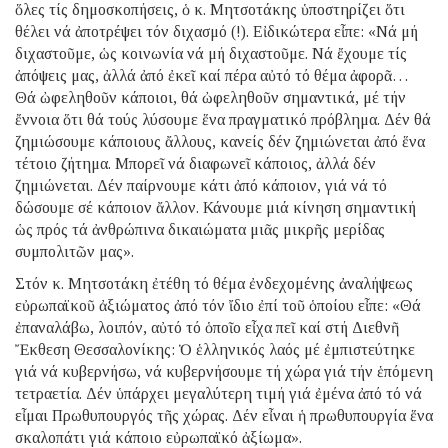
ὅλες τίς δημοσκοπήσεις, ὁ κ. Μητσοτάκης ὑποστηρίζει ὅτι
θέλει νά ἀποτρέψει τόν διχασμό (!). Εἰδικώτερα εἶπε: «Νά μή
διχαστοῦμε, ὡς κοινωνία νά μή διχαστοῦμε. Νά ἔχουμε τίς
ἀπόψεις μας, ἀλλά ἀπό ἐκεῖ καί πέρα αὐτό τό θέμα ἀφορᾶ…
Θά ὠφεληθοῦν κάποιοι, θά ὠφεληθοῦν σημαντικά, μέ τήν
ἔννοια ὅτι θά τούς λύσουμε ἕνα πραγματικό πρόβλημα. Δέν θά
ζημιώσουμε κάποιους ἄλλους, κανείς δέν ζημιώνεται ἀπό ἕνα
τέτοιο ζήτημα. Μπορεῖ νά διαφωνεῖ κάποιος, ἀλλά δέν
ζημιώνεται. Δέν παίρνουμε κάτι ἀπό κάποιον, γιά νά τό
δώσουμε σέ κάποιον ἄλλον. Κάνουμε μιά κίνηση σημαντική
ὡς πρός τά ἀνθρώπινα δικαιώματα μιᾶς μικρῆς μερίδας
συμπολιτῶν μας».
Στόν κ. Μητσοτάκη ἐτέθη τό θέμα ἐνδεχομένης ἀναλήψεως
εὐρωπαϊκοῦ ἀξιώματος ἀπό τόν ἴδιο ἐπί τοῦ ὁποίου εἶπε: «Θά
ἐπαναλάβω, λοιπόν, αὐτό τό ὁποῖο εἶχα πεῖ καί στή Διεθνῆ
Ἔκθεση Θεσσαλονίκης: Ὁ ἑλληνικός λαός μέ ἐμπιστεύτηκε
γιά νά κυβερνήσω, νά κυβερνήσουμε τή χώρα γιά τήν ἑπόμενη
τετραετία. Δέν ὑπάρχει μεγαλύτερη τιμή γιά ἐμένα ἀπό τό νά
εἶμαι Πρωθυπουργός τῆς χώρας. Δέν εἶναι ἡ πρωθυπουργία ἕνα
σκαλοπάτι γιά κάποιο εὐρωπαϊκό ἀξίωμα».