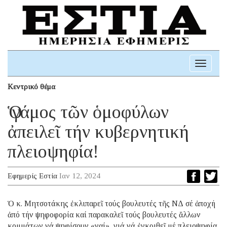
Toggle
navigati
Κεντρικό θέμα
Ὁ γάμος τῶν ὁμοφύλων
ἀπειλεῖ τήν κυβερνητική
πλειοψηφία!
Εφημερίς Εστία
Ιαν 12, 2024
Ὁ κ. Μητσοτάκης ἐκλιπαρεῖ τούς βουλευτές τῆς ΝΔ σέ ἀποχή
ἀπό τήν ψηφοφορία καί παρακαλεῖ τούς βουλευτές ἄλλων
κομμάτων νά ψηφίσουν «ναί», γιά νά ἐγκριθεῖ μέ πλειοψηφία