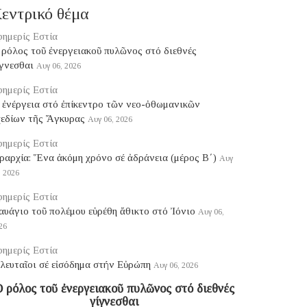
εντρικό θέμα
ημερίς Εστία
ρόλος τοῦ ἐνεργειακοῦ πυλῶνος στό διεθνές
γνεσθαι
Αυγ 06, 2026
ημερίς Εστία
 ἐνέργεια στό ἐπίκεντρο τῶν νεο-ὀθωμανικῶν
χεδίων τῆς Ἄγκυρας
Αυγ 06, 2026
ημερίς Εστία
ραρχία: Ἕνα ἀκόμη χρόνο σέ ἀδράνεια (μέρος B΄)
Αυγ
, 2026
ημερίς Εστία
υάγιο τοῦ πολέμου εὑρέθη ἄθικτο στό Ἰόνιο
Αυγ 06,
26
ημερίς Εστία
λευταῖοι σέ εἰσόδημα στήν Εὐρώπη
Αυγ 06, 2026
 ρόλος τοῦ ἐνεργειακοῦ πυλῶνος στό διεθνές
γίγνεσθαι