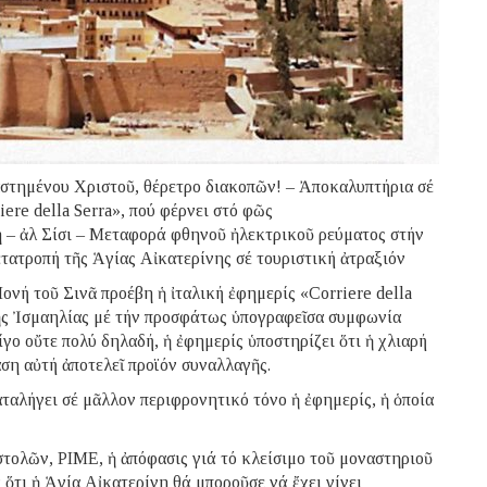
αστημένου Χριστοῦ, θέρετρο διακοπῶν! – Ἀποκαλυπτήρια σέ
ere della Serra», πού φέρνει στό φῶς
– ἀλ Σίσι – Μεταφορά φθηνοῦ ἠλεκτρικοῦ ρεύματος στήν
τατροπή τῆς Ἁγίας Αἰκατερίνης σέ τουριστική ἀτραξιόν
νή τοῦ Σινᾶ προέβη ἡ ἰταλική ἐφημερίς «Corriere della
τῆς Ἰσμαηλίας μέ τήν προσφάτως ὑπογραφεῖσα συμφωνία
ο οὔτε πολύ δηλαδή, ἡ ἐφημερίς ὑποστηρίζει ὅτι ἡ χλιαρή
ση αὐτή ἀποτελεῖ προϊόν συναλλαγῆς.
αταλήγει σέ μᾶλλον περιφρονητικό τόνο ἡ ἐφημερίς, ἡ ὁποία
τολῶν, PIME, ἡ ἀπόφασις γιά τό κλείσιμο τοῦ μοναστηριοῦ
 ὅτι ἡ Ἁγία Αἰκατερίνη θά μποροῦσε νά ἔχει γίνει