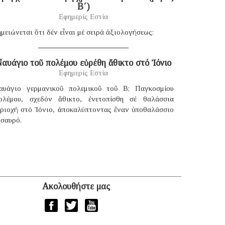
B΄)
Εφημερίς Εστία
μειώνεται ὅτι δέν εἶναι μέ σειρά ἀξιολογήσεως:
αυάγιο τοῦ πολέμου εὑρέθη ἄθικτο στό Ἰόνιο
Εφημερίς Εστία
αυάγιο γερμανικοῦ πολεμικοῦ τοῦ B; Παγκοσμίου
ολέμου, σχεδόν ἄθικτο, ἐνετοπίσθη σέ θαλάσσια
εριοχή στό Ἰόνιο, ἀποκαλύπτοντας ἕναν ὑποθαλάσσιο
ησαυρό.
Ακολουθήστε μας