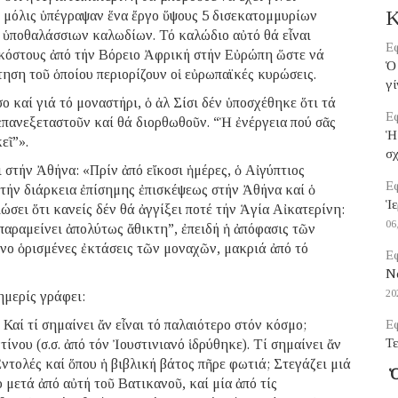
Κ
 μόλις ὑπέγραψαν ἕνα ἔργο ὕψους 5 δισεκατομμυρίων
 ὑποθαλάσσιων καλωδίων. Τό καλώδιο αὐτό θά εἶναι
Εφ
 κόστους ἀπό τήν Βόρειο Ἀφρική στήν Εὐρώπη ὥστε νά
Ὁ 
τηση τοῦ ὁποίου περιορίζουν οἱ εὐρωπαϊκές κυρώσεις.
γί
καί γιά τό μοναστήρι, ὁ ἀλ Σίσι δέν ὑποσχέθηκε ὅτι τά
Εφ
 ἐπανεξεταστοῦν καί θά διορθωθοῦν. “Ἡ ἐνέργεια πού σᾶς
Ἡ
εῖ”».
σ
 στήν Ἀθήνα: «Πρίν ἀπό εἴκοσι ἡμέρες, ὁ Αἰγύπτιος
Εφ
 τήν διάρκεια ἐπίσημης ἐπισκέψεως στήν Ἀθήνα καί ὁ
Ἱε
σει ὅτι κανείς δέν θά ἀγγίξει ποτέ τήν Ἁγία Αἰκατερίνη:
06
παραμείνει ἀπολύτως ἄθικτη”, ἐπειδή ἡ ἀπόφασις τῶν
όνο ὁρισμένες ἐκτάσεις τῶν μοναχῶν, μακριά ἀπό τό
Εφ
Να
20
ημερίς γράφει:
 Καί τί σημαίνει ἄν εἶναι τό παλαιότερο στόν κόσμο;
Εφ
Τε
νου (σ.σ. ἀπό τόν Ἰουστινιανό ἱδρύθηκε). Τί σημαίνει ἄν
ντολές καί ὅπου ἡ βιβλική βάτος πῆρε φωτιά; Στεγάζει μιά
Ὁ
 μετά ἀπό αὐτή τοῦ Βατικανοῦ, καί μία ἀπό τίς