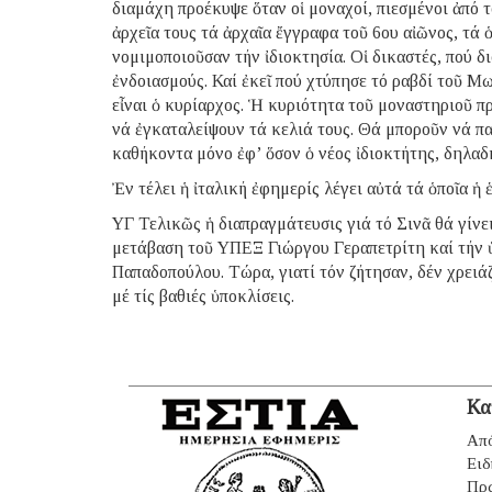
διαμάχη προέκυψε ὅταν οἱ μοναχοί, πιεσμένοι ἀπό 
ἀρχεῖα τους τά ἀρχαῖα ἔγγραφα τοῦ 6ου αἰῶνος, τά
νομιμοποιοῦσαν τήν ἰδιοκτησία. Οἱ δικαστές, πού 
ἐνδοιασμούς. Καί ἐκεῖ πού χτύπησε τό ραβδί τοῦ Μω
εἶναι ὁ κυρίαρχος. Ἡ κυριότητα τοῦ μοναστηριοῦ π
νά ἐγκαταλείψουν τά κελιά τους. Θά μποροῦν νά π
καθήκοντα μόνο ἐφ’ ὅσον ὁ νέος ἰδιοκτήτης, δηλαδή 
Ἐν τέλει ἡ ἰταλική ἐφημερίς λέγει αὐτά τά ὁποῖα ἡ
ΥΓ Τελικῶς ἡ διαπραγμάτευσις γιά τό Σινᾶ θά γίν
μετάβαση τοῦ ΥΠΕΞ Γιώργου Γεραπετρίτη καί τήν
Παπαδοπούλου. Τώρα, γιατί τόν ζήτησαν, δέν χρει
μέ τίς βαθιές ὑποκλίσεις.
Κα
Από
Ειδ
Πρ