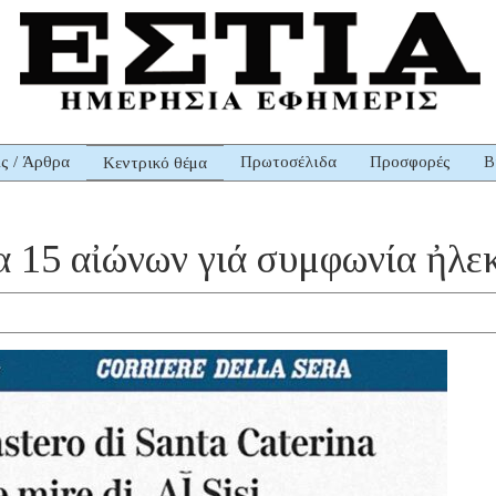
ις / Άρθρα
Πρωτοσέλιδα
Προσφορές
Β
Κεντρικό θέμα
ια 15 αἰώνων γιά συμφωνία ἠλε