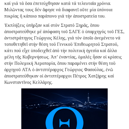
καί γιά τά ὅσα ἐπετεύχθησαν κατά τά τελευταῖα χρόνια.
Μιλῶντας τους δέν ἄφησε νά διαφανεῖ οὔτε μία ὑπόνοια
πικρίας ἤ κάποιο παράπονο γιά τήν ἀποστρατεία του.
Ἐκπλήξεις ὑπῆρξαν καί στόν Στρατό Ξηρᾶς, ὅπου
ἀποστρατεύθηκε μέ ἀπόφαση τοῦ ΣΑΓΕ ὁ ὑπαρχηγός τοῦ ΓΕΣ,
ἀντιστράτηγος Γεώργιος Κέλης, γιά τόν ὁποῖο ἀνεμένετο νά
τοποθετηθεῖ στήν θέση τοῦ Γενικοῦ Ἐπιθεωρητοῦ Στρατοῦ,
κάτι πού εἶχε ὑποδειχθεῖ ἀπό τήν πολιτική ἡγεσία καί ἄλλα
μέλη τῆς Κυβερνήσεως. Ἀπ’ ἐναντίας, ὁμαλές ἦσαν οἱ κρίσεις
στήν Πολεμική Ἀεροπορία, ὅπου παραμένει στήν θέση τοῦ
ἀρχηγοῦ ΑΤΑ ὁ ἀντιπτέραρχος Γεώργιος Φασούλας, ἐνῶ
ἀποστρατεύθηκαν οἱ ἀντιπτέραρχοι Πέτρος Χατζήρης καί
Κωνσταντῖνος Κελλάρης.