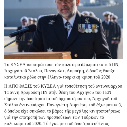
Τό ΚΥΣΕΑ ἀποστράτευσε τόν καλύτερο ἀξιωματικό τοῦ ΠΝ,
Ἀρχηγό τοῦ Στόλου, Παναγιώτη Λυμπέρη, ὁ ὁποῖος ἔπαιξε
καταλυτικό ρόλο στήν ἑλληνο-τουρκική κρίση τοῦ 2020
Η ΑΠΟΦΑΣΙΣ τοῦ ΚΥΣΕΑ γιά τοποθέτηση τοῦ ἀντιναυάρχου
Ἰωάννη Δρυμούση ΠΝ στήν θέση τοῦ Ἀρχηγοῦ τοῦ ΓΕΝ
σήμανε τήν ἀποστρατεία τοῦ ἀρχαιοτέρου του, Ἀρχηγοῦ τοῦ
Στόλου ἀντιναυάρχου Παναγιώτη Λυμπέρη, τοῦ ἀξιωματικοῦ,
ὁ ὁποῖος εἶχε σηκώσει τό βάρος τῆς μεγάλης κινητοποιήσεως
γιά τήν ἀποτροπή τῶν προσπαθειῶν τῶν Τούρκων τό
καλοκαίρι τοῦ 2020. Τό ἐγκώμιο τοῦ ἀποστρατευθέντος