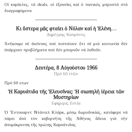
Οἱ καρέκλες, τά deals, οἱ ἐξουσίες καί ὁ πανικός μπροστά στά
διαγραφόμενα
Κι ὕστερα μᾶς φταίει ὁ Νόλαν καί ἡ Ἑλένη…
Δημήτρης Καπράνος
Ἀνήκουμε σέ ἐκείνους πού πιστεύουν ὅτι σέ μιά κοινωνία δέν
ὑπάρχουν προβλήματα πού δέν μποροῦν νά λυθοῦν.
Δευτέρα, 8 Αὐγούστου 1966
Πρό 60 ἐτῶν
Πρό 60 ετων
Ἡ Καρυάτιδα τῆς Ἐλευσίνας: Ἡ σιωπηλή ἱέρεια τῶν
Μυστηρίων
Εφημερίς Εστία
Ὁ Ἔντουαρντ Ντάνιελ Κλάρκ, μέσῳ δωροδοκίας, κατάφερε νά
πάρει ἀπό τόν κυβερνήτη τῆς Ἀθήνας ἄδεια γιά τήν
ἀπομάκρυνση τῆς πρώτης Καρυάτιδας