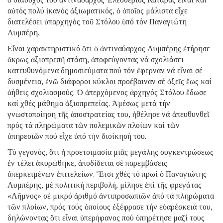
αὐτός πολύ ἱκανός ἀξιωματικός, ὁ ὁποῖος μάλιστα εἶχε
διατελέσει ὑπαρχηγός τοῦ Στόλου ὑπό τόν Παναγιώτη
Λυμπέρη.
Εἶναι χαρακτηριστικό ὅτι ὁ ἀντιναύαρχος Λυμπέρης ἐτήρησε
ἄκρως ἀξιοπρεπῆ στάση, ἀποφεύγοντας νά σχολιάσει
κατευθυνόμενα δημοσιεύματα πού τόν ἔφερναν νά εἶναι σέ
δυσμένεια, ἐνῶ διάφοροι κύκλοι προέβαιναν σέ ὀξεῖς ἕως καί
ἀήθεις σχολιασμούς. Ὁ ἀπερχόμενος ἀρχηγός Στόλου ἔδωσε
καί χθές μάθημα ἀξιοπρεπείας. Ἀμέσως μετά τήν
γνωστοποίηση τῆς ἀποστρατείας του, ἠθέλησε νά ἀπευθυνθεῖ
πρός τά πληρώματα τῶν πολεμικῶν πλοίων καί τῶν
ὑπηρεσιῶν πού εἶχε ὑπό τήν διοίκησή του.
Τό γεγονός, ὅτι ἡ προετοιμασία μιᾶς μεγάλης συγκεντρώσεως
ἐν τέλει ἀκυρώθηκε, ἀποδίδεται σέ παρεμβάσεις
ὑπερκειμένων ἐπιτελείων. Ἔτσι χθές τό πρωί ὁ Παναγιώτης
Λυμπέρης, μέ πολιτική περιβολή, μίλησε ἐπί τῆς φρεγάτας
«Λῆμνος» σέ μικρό ἀριθμό ἀντιπροσωπιῶν ἀπό τά πληρώματα
τῶν πλοίων, πρός τούς ὁποίους ἐξέφρασε τήν εὐαρέσκειά του,
δηλώνοντας ὅτι εἶναι ὑπερήφανος πού ὑπηρέτησε μαζί τους