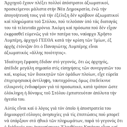
Ἀρχηγοῦ ἔχουν πλέξει πολλοί ἀπόστρατοι ἀξιωματικοί,
προσκείμενοι μάλιστα στήν Νέα Δημοκρατία, ἐνῶ τήν
ἀπογοήτευσή τους γιά τήν ἐξέλιξη δέν κρύβουν ἀξιωματικοί
καί πληρώματα τοῦ Στόλου, πού τελοῦσαν ὑπό τάς διαταγάς
του τά τελευταῖα χρόνια. Ἀκόμη καί πρόσωπα πού δέν εἶχαν
ἐκφρασθεῖ εὐμενῶς γιά τόν πατέρα του, ναύαρχο Χρῆστο
Λυμπέρη, ἀρχηγό ΓΕΕΘΑ κατά τήν κρίση τῶν Ἰμίων, ἐξ
ἀρχῆς ἐτόνιζαν ὅτι ὁ Παναγιώτης Λυμπέρης εἶναι
ἀξιωματικός «ἄλλης ποιότητος».
Ἰδιαίτερη ἔμφαση ἔδιδαν στό γεγονός, ὅτι ὡς ἀρχηγός,
ἀπέδιδε μεγάλη σημασία στίς εἰσηγήσεις τῶν συνεργατῶν του
καί, κυρίως τῶν διοικητῶν τῶν ὁμάδων πλοίων, εἶχε εὐρεῖα
ἐπιχειρησιακή ἀντίληψη, ταυτοχρόνως ὅμως ἐπεδείκνυε
εἰλικρινές ἐνδιαφέρον γιά τό προσωπικό, κατά τρόπον ὥστε
ὁλόκληρη ἡ δύναμις τοῦ Στόλου ἐμπιστευόταν ἀπόλυτα τήν
ἡγεσία του.
Αὐτός εἶναι καί ὁ λόγος γιά τόν ὁποῖο ἡ ἀποστρατεία του
δημιουργεῖ εὔλογες ἀνησυχίες γιά τίς ἐπιπτώσεις πού μπορεῖ
νά ὑπάρξουν στό ἠθικό τῶν πληρωμάτων, παρά τό γεγονός ὅτι
ὁ διάδοχός του ἀντιναύαρχος Ἐλευθέριος Κατάρας εἶναι καί