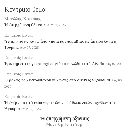
Κεντρικό θέμα
Μανώλης Κοττάκης
Ἡ ἐπερχόμενη ὄξυνσις
Αυγ 09, 2026
Εφημερίς Εστία
Ὑπερπτήσεις πάνω ἀπό νησιά καί παραβιάσεις ἄρχισε ξανά ἡ
Τουρκία
Αυγ 07, 2026
Εφημερίς Εστία
Ἐρωτήματα συγκυριαρχίας γιά τό καλώδιο στό Αἰγαῖο
Αυγ 07, 2026
Εφημερίς Εστία
Ὁ ρόλος τοῦ ἐνεργειακοῦ πυλῶνος στό διεθνές γίγνεσθαι
Αυγ 06,
2026
Εφημερίς Εστία
Ἡ ἐνέργεια στό ἐπίκεντρο τῶν νεο-ὀθωμανικῶν σχεδίων τῆς
Ἄγκυρας
Αυγ 06, 2026
Ἡ ἐπερχόμενη ὄξυνσις
Μανώλης Κοττάκης