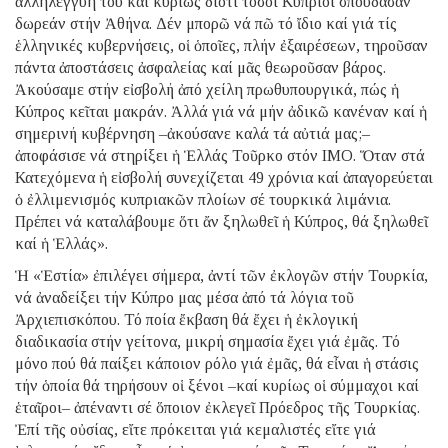
ἀλληλεγγύη του καί κυρίως διότι τόσοι Κύπριοι σπούδασαν
δωρεάν στήν Ἀθήνα. Δέν μπορῶ νά πῶ τό ἴδιο καί γιά τίς
ἑλληνικές κυβερνήσεις, οἱ ὁποῖες, πλήν ἐξαιρέσεων, τηροῦσαν
πάντα ἀποστάσεις ἀσφαλείας καί μᾶς θεωροῦσαν βάρος.
Ἀκούσαμε στήν εἰσβολή ἀπό χείλη πρωθυπουργικά, πώς ἡ
Κύπρος κεῖται μακράν. Ἀλλά γιά νά μήν ἀδικῶ κανέναν καί ἡ
σημερινή κυβέρνηση –ἀκούσανε καλά τά αὐτιά μας;–
ἀποφάσισε νά στηρίξει ἡ Ἑλλάς Τοῦρκο στόν ΙΜΟ. Ὅταν στά
Κατεχόμενα ἡ εἰσβολή συνεχίζεται 49 χρόνια καί ἀπαγορεύεται
ὁ ἐλλιμενισμός κυπριακῶν πλοίων σέ τουρκικά λιμάνια.
Πρέπει νά καταλάβουμε ὅτι ἄν ξηλωθεῖ ἡ Κύπρος, θά ξηλωθεῖ
καί ἡ Ἑλλάς».
Ἡ «Ἑστία» ἐπιλέγει σήμερα, ἀντί τῶν ἐκλογῶν στήν Τουρκία,
νά ἀναδείξει τήν Κύπρο μας μέσα ἀπό τά λόγια τοῦ
Ἀρχιεπισκόπου. Τό ποία ἔκβαση θά ἔχει ἡ ἐκλογική
διαδικασία στήν γείτονα, μικρή σημασία ἔχει γιά ἐμᾶς. Τό
μόνο πού θά παίξει κάποιον ρόλο γιά ἐμᾶς, θά εἶναι ἡ στάσις
τήν ὁποία θά τηρήσουν οἱ ξένοι –καί κυρίως οἱ σύμμαχοι καί
ἑταῖροι– ἀπέναντι σέ ὅποιον ἐκλεγεῖ Πρόεδρος τῆς Τουρκίας.
Ἐπί τῆς οὐσίας, εἴτε πρόκειται γιά κεμαλιστές εἴτε γιά