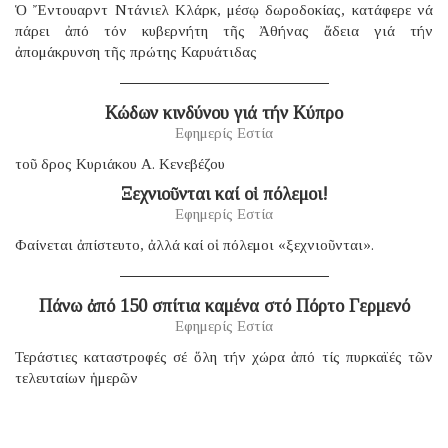
Ὁ Ἔντουαρντ Ντάνιελ Κλάρκ, μέσῳ δωροδοκίας, κατάφερε νά
πάρει ἀπό τόν κυβερνήτη τῆς Ἀθήνας ἄδεια γιά τήν
ἀπομάκρυνση τῆς πρώτης Καρυάτιδας
Κώδων κινδύνου γιά τήν Κύπρο
Εφημερίς Εστία
τοῦ δρος Κυριάκου Α. Κενεβέζου
Ξεχνιοῦνται καί οἱ πόλεμοι!
Εφημερίς Εστία
Φαίνεται ἀπίστευτο, ἀλλά καί οἱ πόλεμοι «ξεχνιοῦνται».
Πάνω ἀπό 150 σπίτια καμένα στό Πόρτο Γερμενό
Εφημερίς Εστία
Τεράστιες καταστροφές σέ ὅλη τήν χώρα ἀπό τίς πυρκαϊές τῶν
τελευταίων ἡμερῶν