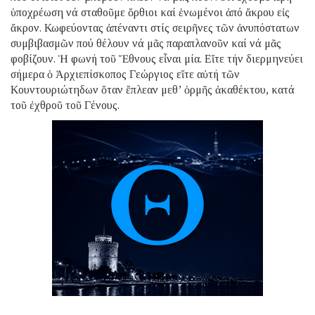
ὑποχρέωση νά σταθοῦμε ὄρθιοι καί ἑνωμένοι ἀπό ἄκρου εἰς
ἄκρον. Κωφεύοντας ἀπέναντι στίς σειρῆνες τῶν ἀνυπόστατων
συμβιβασμῶν πού θέλουν νά μᾶς παραπλανοῦν καί νά μᾶς
φοβίζουν. Ἡ φωνή τοῦ Ἔθνους εἶναι μία. Εἴτε τήν διερμηνεύει
σήμερα ὁ Ἀρχιεπίσκοπος Γεώργιος εἴτε αὐτή τῶν
Κουντουριώτηδων ὅταν ἔπλεαν μεθ’ ὁρμῆς ἀκαθέκτου, κατά
τοῦ ἐχθροῦ τοῦ Γένους.