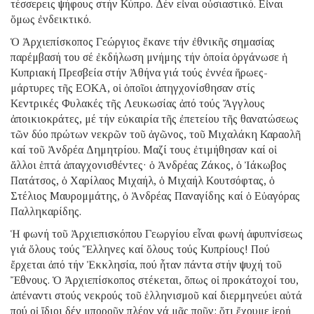
τέσσερεις ψήφους στήν Κύπρο. Δέν εἶναι οὐσιαστικό. Εἶναι
ὅμως ἐνδεικτικό.
Ὁ Ἀρχιεπίσκοπος Γεώργιος ἔκανε τήν ἐθνικῆς σημασίας
παρέμβασή του σέ ἐκδήλωση μνήμης τήν ὁποία ὀργάνωσε ἡ
Κυπριακή Πρεσβεία στήν Ἀθήνα γιά τούς ἐννέα ἥρωες-
μάρτυρες τῆς ΕΟΚΑ, οἱ ὁποῖοι ἀπηγχονίσθησαν στίς
Κεντρικές Φυλακές τῆς Λευκωσίας ἀπό τούς Ἄγγλους
ἀποικιοκράτες, μέ τήν εὐκαιρία τῆς ἐπετείου τῆς θανατώσεως
τῶν δύο πρώτων νεκρῶν τοῦ ἀγῶνος, τοῦ Μιχαλάκη Καραολῆ
καί τοῦ Ἀνδρέα Δημητρίου. Μαζί τους ἐτιμήθησαν καί οἱ
ἄλλοι ἑπτά ἀπαγχονισθέντες· ὁ Ἀνδρέας Ζάκος, ὁ Ἰάκωβος
Πατάτσος, ὁ Χαρίλαος Μιχαήλ, ὁ Μιχαήλ Κουτσόφτας, ὁ
Στέλιος Μαυρομμάτης, ὁ Ἀνδρέας Παναγίδης καί ὁ Εὐαγόρας
Παλληκαρίδης.
Ἡ φωνή τοῦ Ἀρχιεπισκόπου Γεωργίου εἶναι φωνή ἀφυπνίσεως
γιά ὅλους τούς Ἕλληνες καί ὅλους τούς Κυπρίους! Πού
ἔρχεται ἀπό τήν Ἐκκλησία, πού ἦταν πάντα στήν ψυχή τοῦ
Ἔθνους. Ὁ Ἀρχιεπίσκοπος στέκεται, ὅπως οἱ προκάτοχοί του,
ἀπέναντι στούς νεκρούς τοῦ ἑλληνισμοῦ καί διερμηνεύει αὐτά
πού οἱ ἴδιοι δέν μποροῦν πλέον νά μᾶς ποῦν: ὅτι ἔχουμε ἱερή