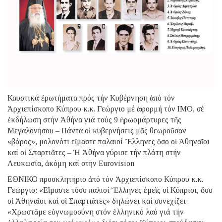
Καυστικά ἐρωτήματα πρός τήν Κυβέρνηση ἀπό τόν
Ἀρχιεπίσκοπο Κύπρου κ.κ. Γεώργιο μέ ἀφορμή τόν ΙΜΟ, σέ
ἐκδήλωση στήν Ἀθήνα γιά τούς 9 ἡρωομάρτυρες τῆς
Μεγαλονήσου – Πάντα οἱ κυβερνήσεις μᾶς θεωροῦσαν
«βάρος», μολονότι εἴμαστε παλαιοί Ἕλληνες ὅσο οἱ Ἀθηναῖοι
καί οἱ Σπαρτιᾶτες – Ἡ Ἀθήνα γύρισε τήν πλάτη στήν
Λευκωσία, ἀκόμη καί στήν Eurovision
ΕΘΝΙΚΟ προσκλητήριο ἀπό τόν Ἀρχιεπίσκοπο Κύπρου κ.κ.
Γεώργιο: «Εἴμαστε τόσο παλιοί Ἕλληνες ἐμεῖς οἱ Κύπριοι, ὅσο
οἱ Ἀθηναῖοι καί οἱ Σπαρτιᾶτες» δηλώνει καί συνεχίζει:
«Χρωστᾶμε εὐγνωμοσύνη στόν ἑλληνικό λαό γιά τήν