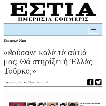
Toggle
navigati
Κεντρικό θέμα
«Ἀκούσανε καλά τά αὐτιά
μας; Θά στηρίξει ἡ Ἑλλάς
Τοῦρκο;»
Εφημερίς Εστία
Μάι 16, 2023