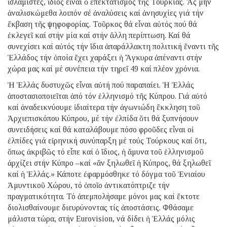
ἰσλαμιστές, ἴδιος εἶναι ὁ ἐπεκτατισμός τῆς Τουρκίας. Ἄς μήν
ἀναλισκώμεθα λοιπόν σέ ἀναλύσεις καί ἀνησυχίες γιά τήν
ἔκβαση τῆς ψηφοφορίας. Τοῦρκος θά εἶναι αὐτός πού θά
ἐκλεγεῖ καί στήν μία καί στήν ἄλλη περίπτωση. Καί θά
συνεχίσει καί αὐτός τήν ἴδια ἀπαράλλακτη πολιτική ἔναντι τῆς
Ἑλλάδος τήν ὁποία ἔχει χαράξει ἡ Ἄγκυρα ἀπέναντι στήν
χώρα μας καί μέ συνέπεια τήν τηρεῖ 49 καί πλέον χρόνια.
Ἡ Ἑλλάς δυστυχῶς εἶναι αὐτή πού παραπαίει. Ἡ Ἑλλάς
ἀποστασιοποιεῖται ἀπό τόν ἑλληνισμό τῆς Κύπρου. Γιά αὐτό
καί ἀναδεικνύουμε ἰδιαίτερα τήν ἀγωνιώδη ἔκκληση τοῦ
Ἀρχιεπισκόπου Κύπρου, μέ τήν ἐλπίδα ὅτι θά ξυπνήσουν
συνειδήσεις καί θά καταλάβουμε πόσο φροῦδες εἶναι οἱ
ἐλπίδες γιά εἰρηνική συνύπαρξη μέ τούς Τούρκους καί ὅτι,
ὅπως ἀκριβῶς τό εἶπε καί ὁ ἴδιος, ἡ ἄμυνα τοῦ ἑλληνισμοῦ
ἀρχίζει στήν Κύπρο –καί «ἄν ξηλωθεῖ ἡ Κύπρος, θά ξηλωθεῖ
καί ἡ Ἑλλάς.» Κάποτε ἐφαρμόσθηκε τό δόγμα τοῦ Ἑνιαίου
Ἀμυντικοῦ Χώρου, τό ὁποῖο ἀντικατόπτριζε τήν
πραγματικότητα. Τό ἀπεμπολήσαμε μόνοι μας καί ἔκτοτε
διολισθαίνουμε διευρύνοντας τίς ἀποστάσεις. Φθάσαμε
μάλιστα τώρα, στήν Eurovision, νά δίδει ἡ Ἑλλάς μόλις