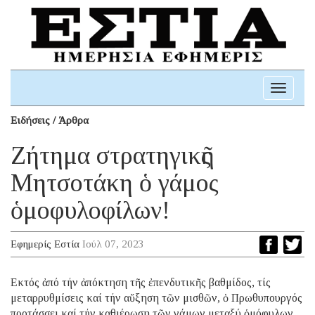
Toggle
navigati
Ειδήσεις / Άρθρα
Ζήτημα στρατηγικῆς
Μητσοτάκη ὁ γάμος
ὁμοφυλοφίλων!
Εφημερίς Εστία
Ιούλ 07, 2023
Εκτός ἀπό τήν ἀπόκτηση τῆς ἐπενδυτικῆς βαθμίδος, τίς
μεταρρυθμίσεις καί τήν αὔξηση τῶν μισθῶν, ὁ Πρωθυπουργός
προτάσσει καί τήν καθιέρωση τῶν γάμων μεταξύ ὁμόφυλων