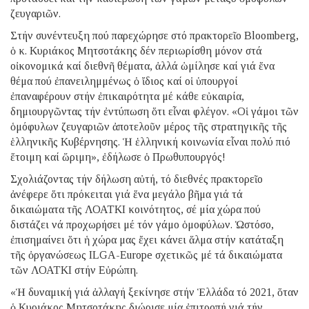
ζευγαριῶν.
Στήν συνέντευξη πού παρεχώρησε στό πρακτορεῖο Bloomberg,
ὁ κ. Κυριάκος Μητσοτάκης δέν περιωρίσθη μόνον στά
οἰκονομικά καί διεθνῆ θέματα, ἀλλά ὡμίλησε καί γιά ἕνα
θέμα πού ἐπανειλημμένως ὁ ἴδιος καί οἱ ὑπουργοί
ἐπαναφέρουν στήν ἐπικαιρότητα μέ κάθε εὐκαιρία,
δημιουργῶντας τήν ἐντύπωση ὅτι εἶναι φλέγον. «Οἱ γάμοι τῶν
ὁμόφυλων ζευγαριῶν ἀποτελοῦν μέρος τῆς στρατηγικῆς τῆς
ἑλληνικῆς Κυβέρνησης. Ἡ ἑλληνική κοινωνία εἶναι πολύ πιό
ἕτοιμη καί ὥριμη», ἐδήλωσε ὁ Πρωθυπουργός!
Σχολιάζοντας τήν δήλωση αὐτή, τό διεθνές πρακτορεῖο
ἀνέφερε ὅτι πρόκειται γιά ἕνα μεγάλο βῆμα γιά τά
δικαιώματα τῆς ΛΟΑΤΚΙ κοινότητος, σέ μία χώρα πού
διστάζει νά προχωρήσει μέ τόν γάμο ὁμοφύλων. Ὡστόσο,
ἐπισημαίνει ὅτι ἡ χώρα μας ἔχει κάνει ἅλμα στήν κατάταξη
τῆς ὀργανώσεως ILGA-Europe σχετικῶς μέ τά δικαιώματα
τῶν ΛΟΑΤΚΙ στήν Εὐρώπη.
«Ἡ δυναμική γιά ἀλλαγή ξεκίνησε στήν Ἑλλάδα τό 2021, ὅταν
ὁ Κυριάκος Μητσοτάκης διώρισε μία ἐπιτροπή γιά τήν