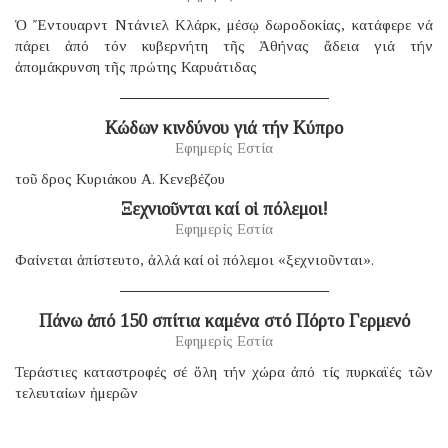
Ὁ Ἔντουαρντ Ντάνιελ Κλάρκ, μέσῳ δωροδοκίας, κατάφερε νά
πάρει ἀπό τόν κυβερνήτη τῆς Ἀθήνας ἄδεια γιά τήν
ἀπομάκρυνση τῆς πρώτης Καρυάτιδας
Κώδων κινδύνου γιά τήν Κύπρο
Εφημερίς Εστία
τοῦ δρος Κυριάκου Α. Κενεβέζου
Ξεχνιοῦνται καί οἱ πόλεμοι!
Εφημερίς Εστία
Φαίνεται ἀπίστευτο, ἀλλά καί οἱ πόλεμοι «ξεχνιοῦνται».
Πάνω ἀπό 150 σπίτια καμένα στό Πόρτο Γερμενό
Εφημερίς Εστία
Τεράστιες καταστροφές σέ ὅλη τήν χώρα ἀπό τίς πυρκαϊές τῶν
τελευταίων ἡμερῶν