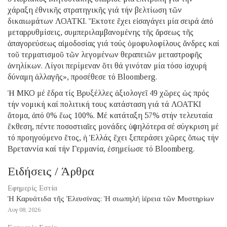
χάραξη ἐθνικῆς στρατηγικῆς γιά τήν βελτίωση τῶν
δικαιωμάτων ΛΟΑΤΚΙ. Ἔκτοτε ἔχει εἰσαγάγει μία σειρά ἀπό
μεταρρυθμίσεις, συμπεριλαμβανομένης τῆς ἄρσεως τῆς
ἀπαγορεύσεως αἱμοδοσίας γιά τούς ὁμοφυλοφίλους ἄνδρες καί
τοῦ τερματισμοῦ τῶν λεγομένων θεραπειῶν μεταστροφῆς
ἀνηλίκων. Λίγοι περίμεναν ὅτι θά γινόταν μία τόσο ἰσχυρή
δύναμη ἀλλαγῆς», προσέθεσε τό Bloomberg.
Ἡ ΜΚΟ μέ ἕδρα τίς Βρυξέλλες ἀξιολογεῖ 49 χῶρες ὡς πρός
τήν νομική καί πολιτική τους κατάσταση γιά τά ΛΟΑΤΚΙ
ἄτομα, ἀπό 0% ἕως 100%. Μέ κατάταξη 57% στήν τελευταία
ἔκθεση, πέντε ποσοστιαῖες μονάδες ὑψηλότερα σέ σύγκριση μέ
τό προηγούμενο ἔτος, ἡ Ἑλλάς ἔχει ξεπεράσει χῶρες ὅπως τήν
Βρεταννία καί τήν Γερμανία, ἐσημείωσε τό Bloomberg.
Ειδήσεις / Άρθρα
Εφημερίς Εστία
Ἡ Καρυάτιδα τῆς Ἐλευσίνας: Ἡ σιωπηλή ἱέρεια τῶν Μυστηρίων
Αυγ 08, 2026