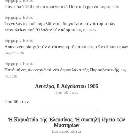
Εφημερίς Εστία
Πάνω ἀπό 150 σπίτια καμένα στό Πόρτο Γερμενό
Αυγ 08, 2026
Εφημερίς Εστία
Τεχνολογίες τοῦ παρελθόντος διηγοῦνται τήν ἱστορία τῶν
«ἐργαλείων πού ἄλλαξαν τόν κόσμο»
Αυγ 07, 2026
Εφημερίς Εστία
Ἀσυνεννοησία γιά τήν διερεύνηση τῆς πτώσεως τῶν ἑλικοπτέρων
Αυγ 07, 2026
Εφημερίς Εστία
Ἑπτά μῆνες ἀνενεργά τά νέα ἀεροπλάνα τῆς Πυροσβεστικῆς
Αυγ
06, 2026
Δευτέρα, 8 Αὐγούστου 1966
Πρό 60 ἐτῶν
Πρό 60 ετων
Ἡ Καρυάτιδα τῆς Ἐλευσίνας: Ἡ σιωπηλή ἱέρεια τῶν
Μυστηρίων
Εφημερίς Εστία