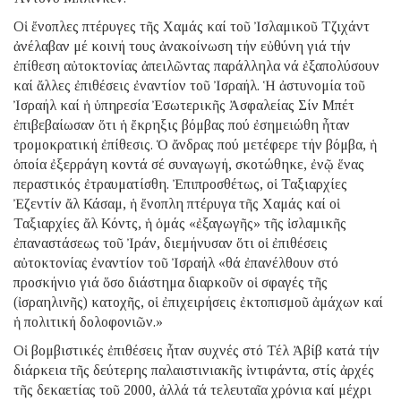
Οἱ ἔνοπλες πτέρυγες τῆς Χαμάς καί τοῦ Ἰσλαμικοῦ Τζιχάντ
ἀνέλαβαν μέ κοινή τους ἀνακοίνωση τήν εὐθύνη γιά τήν
ἐπίθεση αὐτοκτονίας ἀπειλῶντας παράλληλα νά ἐξαπολύσουν
καί ἄλλες ἐπιθέσεις ἐναντίον τοῦ Ἰσραήλ. Ἡ ἀστυνομία τοῦ
Ἰσραήλ καί ἡ ὑπηρεσία Ἐσωτερικῆς Ἀσφαλείας Σίν Μπέτ
ἐπιβεβαίωσαν ὅτι ἡ ἔκρηξις βόμβας πού ἐσημειώθη ἦταν
τρομοκρατική ἐπίθεσις. Ὁ ἄνδρας πού μετέφερε τήν βόμβα, ἡ
ὁποία ἐξερράγη κοντά σέ συναγωγή, σκοτώθηκε, ἐνῷ ἕνας
περαστικός ἐτραυματίσθη. Ἐπιπροσθέτως, οἱ Ταξιαρχίες
Ἐζεντίν ἄλ Κάσαμ, ἡ ἔνοπλη πτέρυγα τῆς Χαμάς καί οἱ
Ταξιαρχίες ἄλ Κόντς, ἡ ὁμάς «ἐξαγωγῆς» τῆς ἰσλαμικῆς
ἐπαναστάσεως τοῦ Ἰράν, διεμήνυσαν ὅτι οἱ ἐπιθέσεις
αὐτοκτονίας ἐναντίον τοῦ Ἰσραήλ «θά ἐπανέλθουν στό
προσκήνιο γιά ὅσο διάστημα διαρκοῦν οἱ σφαγές τῆς
(ἰσραηλινῆς) κατοχῆς, οἱ ἐπιχειρήσεις ἐκτοπισμοῦ ἀμάχων καί
ἡ πολιτική δολοφονιῶν.»
Οἱ βομβιστικές ἐπιθέσεις ἦταν συχνές στό Τέλ Ἀβίβ κατά τήν
διάρκεια τῆς δεύτερης παλαιστινιακῆς ἰντιφάντα, στίς ἀρχές
τῆς δεκαετίας τοῦ 2000, ἀλλά τά τελευταῖα χρόνια καί μέχρι