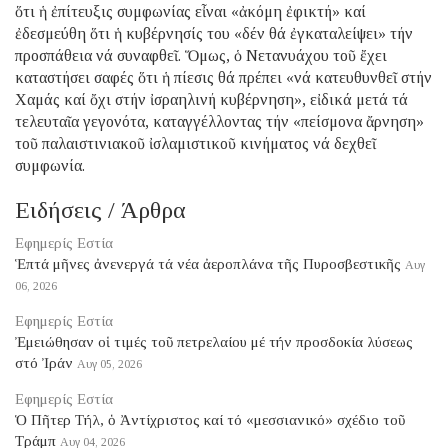
ὅτι ἡ ἐπίτευξις συμφωνίας εἶναι «ἀκόμη ἐφικτή» καί
ἐδεσμεύθη ὅτι ἡ κυβέρνησίς του «δέν θά ἐγκαταλείψει» τήν
προσπάθεια νά συναφθεῖ. Ὅμως, ὁ Νετανυάχου τοῦ ἔχει
καταστήσει σαφές ὅτι ἡ πίεσις θά πρέπει «νά κατευθυνθεῖ στήν
Χαμάς καί ὄχι στήν ἰσραηλινή κυβέρνηση», εἰδικά μετά τά
τελευταῖα γεγονότα, καταγγέλλοντας τήν «πείσμονα ἄρνηση»
τοῦ παλαιστινιακοῦ ἰσλαμιστικοῦ κινήματος νά δεχθεῖ
συμφωνία.
Ειδήσεις / Άρθρα
Εφημερίς Εστία
Ἑπτά μῆνες ἀνενεργά τά νέα ἀεροπλάνα τῆς Πυροσβεστικῆς
Αυγ
06, 2026
Εφημερίς Εστία
Ἐμειώθησαν οἱ τιμές τοῦ πετρελαίου μέ τήν προσδοκία λύσεως
στό Ἰράν
Αυγ 05, 2026
Εφημερίς Εστία
Ὁ Πῆτερ Τήλ, ὁ Ἀντίχριστος καί τό «μεσσιανικό» σχέδιο τοῦ
Τράμπ
Αυγ 04, 2026