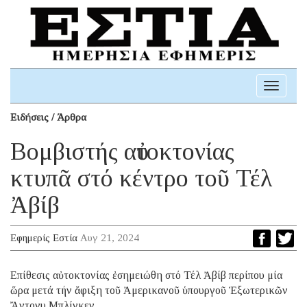
Toggle
navigati
Ειδήσεις / Άρθρα
Βομβιστής αὐτοκτονίας
κτυπᾶ στό κέντρο τοῦ Τέλ
Ἀβίβ
Εφημερίς Εστία
Αυγ 21, 2024
Επίθεσις αὐτοκτονίας ἐσημειώθη στό Τέλ Ἀβίβ περίπου μία
ὥρα μετά τήν ἄφιξη τοῦ Ἀμερικανοῦ ὑπουργοῦ Ἐξωτερικῶν
Ἄντονυ Μπλίνκεν.