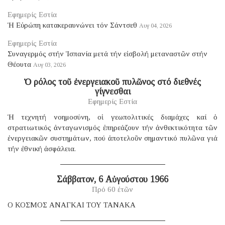
Εφημερίς Εστία
Ἡ Εὐρώπη κατακεραυνώνει τόν Σάντσεθ
Αυγ 04, 2026
Εφημερίς Εστία
Συναγερμός στήν Ἱσπανία μετά τήν εἰσβολή μεταναστῶν στήν
Θέουτα
Αυγ 03, 2026
Ὁ ρόλος τοῦ ἐνεργειακοῦ πυλῶνος στό διεθνές
γίγνεσθαι
Εφημερίς Εστία
Ἡ τεχνητή νοημοσύνη, οἱ γεωπολιτικές διαμάχες καί ὁ
στρατιωτικός ἀνταγωνισμός ἐπηρεάζουν τήν ἀνθεκτικότητα τῶν
ἐνεργειακῶν συστημάτων, πού ἀποτελοῦν σημαντικό πυλῶνα γιά
τήν ἐθνική ἀσφάλεια.
Σάββατον, 6 Αὐγούστου 1966
Πρό 60 ἐτῶν
Ο ΚΟΣΜΟΣ ΑΝΑΓΚΑΙ ΤΟΥ ΤΑΝΑΚΑ