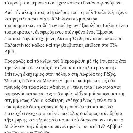
τό πρόσφατο περιστατικό εἶχαν καταστεῖ σπάνιο φαινόμενο.
Ἀπό τήν πλευρά του, ὁ Πρόεδρος τοῦ Ἰσραήλ Ἰσαάκ Χέρτζογκ
κατήγγειλε παρουσίᾳ τοῦ Μπλίνκεν «μιά σειρά
τρομοκρατικῶν ἐπιθέσεων πού ἔχουν ἐξαπολύσει Παλαιστίνιοι
τρομοκράτες», ἀναφερόμενος στόν φόνο ἑνός Ἑβραίου
ἐποίκου στήν κατεχόμενη Δυτική Ὄχθη τόν ὁποῖο σκότωσε
Παλαιστίνιος καθώς καί τήν βομβιστική ἐπίθεση στό Τέλ
Ἀβίβ.
Προφανῶς καί τό κλῖμα πού διεμορφώθη μέ τίς ἐπιθέσεις ἀπό
τήν πλευρά τῆς Χαμάς δέν εἶναι καί τό καλύτερο γιά τήν
ἐπίτευξη ἐκεχειρίας στόν πόλεμο στή Λωρίδα τῆς Γάζας.
Ὡστόσο, ὁ Ἄντονυ Μπλίνκεν προειδοποίησε καί τίς δύο
πλευρές ὅτι τώρα ἴσως νά εἶναι ἡ «τελευταία» εὐκαιρία γιά
συμφωνία καταπαύσεως τοῦ πυρός. «Εἶναι μιά ἀποφασιστική
στιγμή, ἴσως εἶναι ἡ καλύτερη, ἐνδεχομένως ἡ τελευταία
εὐκαιρία νά ἐπιστρέψουν οἱ ὅμηροι στά σπίτια τους, νά
ἐπιτευχθεῖ ἐκεχειρία καί νά μπεῖ ὅλος ὁ κόσμος στόν δρόμο
τῆς εἰρήνης καί τῆς ἀσφάλειας πού θά διαρκέσουν» τόνισε ὁ
Μπλίνκεν στήν διάρκεια συναντήσεώς του στό Τέλ Ἀβίβ μέ
τόν Ἰσραηλινό Πρόεδρο.