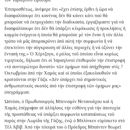
Ἐπιπροσθέτως, ἀνέφερε ὅτι «ἔχει ἐπίσης ἔρθει ἡ ὥρα νά
διασφαλίσουμε ὅτι κανένας δέν θά κάνει κάτι πού θά
μποροῦσε νά ἐκτροχιάσει τήν διαδικασία, ἐργαζόμαστε γιά νά
διασφαλίσουμε ὅτι δέν θά ὑπάρξει κλιμάκωσις ἤ προκλήσεις ἤ
καμμία ἐνέργεια ἡ ὁποία θά μποροῦσε μέ τόν ἕναν ἤ τόν ἄλλο
τρόπο νά μᾶς ἀπομακρύνει ἀπό αὐτή τήν συμφωνία ἤ νά
ἐπεκτείνει τήν σύγκρουση σέ ἄλλες περιοχές ἤ νά ὀξύνει τήν
ἔντασή της.» Ὁ Χέρτζογκ, ὁ ρόλος τοῦ ὁποίου εἶναι κυρίως
τιμητικός, δήλωσε ὅτι οἱ Ἰσραηλινοί ἐπιθυμοῦν τήν ἐπιστροφή
«τό συντομώτερο δυνατό» τῶν ὁμήρων πού ἀπήχθησαν στίς 7
Ὀκτωβρίου ἀπό τήν Χαμάς καί οἱ ὁποῖοι ἐξακολουθοῦν νά
κρατοῦνται στήν Γάζα. «Δέν ὑπάρχει πιό σημαντικός
ἀνθρωπιστικός σκοπός ἀπό τήν ἐπιστροφή τῶν ὁμήρων μας»
ὑπεγράμμισε.
Ὡστόσο, ὁ Πρωθυπουργός Μπενιαμίν Νετανυάχου καί ἡ
Χαμάς ἐπέρριψαν σέ ἀλλήλους τήν εὐθύνη γιά τήν ἀποτυχία
τῆς προσπάθειας νά ὑπάρξει συμφωνία καταπαύσεως τοῦ
πυρός στήν Λωρίδα τῆς Γάζης, ἐνῷ ὁ Μπλίνκεν εὑρίσκετο στό
Τέλ Ἀβίβ. Ἀπό τήν πλευρά του ὁ Πρόεδρος Μπαίντεν θεωρεῖ