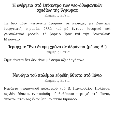
Ἡ ἐνέργεια στό ἐπίκεντρο τῶν νεο-ὀθωμανικῶν
σχεδίων τῆς Ἄγκυρας
Εφημερίς Εστία
Τά δύο αὐτά γεγονότα ἀφοροῦν σέ περιοχές μέ ἰδιαίτερη
ἐνεργειακή σημασία, ἀλλά καί μέ ἔντονο ἱστορικό καί
γεωπολιτικό φορτίο: τό βόρειο Ἰράκ καί τήν Ἀνατολική
Μεσόγειο.
Ἱεραρχία: Ἕνα ἀκόμη χρόνο σέ ἀδράνεια (μέρος B΄)
Εφημερίς Εστία
Σημειώνεται ὅτι δέν εἶναι μέ σειρά ἀξιολογήσεως:
Ναυάγιο τοῦ πολέμου εὑρέθη ἄθικτο στό Ἰόνιο
Εφημερίς Εστία
Ναυάγιο γερμανικοῦ πολεμικοῦ τοῦ B; Παγκοσμίου Πολέμου,
σχεδόν ἄθικτο, ἐνετοπίσθη σέ θαλάσσια περιοχή στό Ἰόνιο,
ἀποκαλύπτοντας ἕναν ὑποθαλάσσιο θησαυρό.