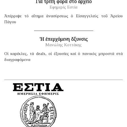
Γιά τρίτη φορά στό ἀρχεῖο
Εφημερίς Εστία
Ἀπέρριψε τό αἴτημα ἀνασύρσεως ὁ Εἰσαγγελεύς τοῦ Ἀρείου
Πάγου
Ἡ ἐπερχόμενη ὄξυνσις
Μανώλης Κοττάκης
Οἱ καρέκλες, τά deals, οἱ ἐξουσίες καί ὁ πανικός μπροστά στά
διαγραφόμενα