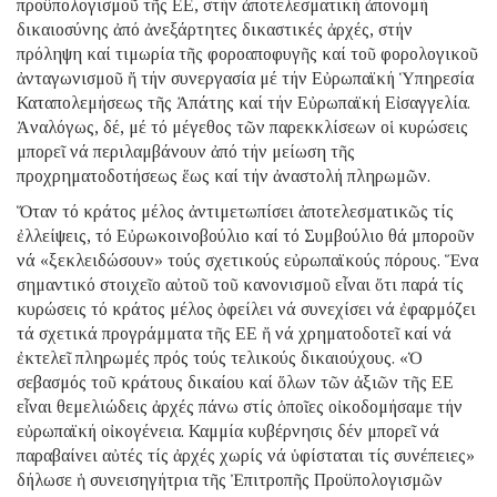
προϋπολογισμοῦ τῆς ΕΕ, στήν ἀποτελεσματική ἀπονομή
δικαιοσύνης ἀπό ἀνεξάρτητες δικαστικές ἀρχές, στήν
πρόληψη καί τιμωρία τῆς φοροαποφυγῆς καί τοῦ φορολογικοῦ
ἀνταγωνισμοῦ ἤ τήν συνεργασία μέ τήν Εὐρωπαϊκή Ὑπηρεσία
Καταπολεμήσεως τῆς Ἀπάτης καί τήν Εὐρωπαϊκή Εἰσαγγελία.
Ἀναλόγως, δέ, μέ τό μέγεθος τῶν παρεκκλίσεων οἱ κυρώσεις
μπορεῖ νά περιλαμβάνουν ἀπό τήν μείωση τῆς
προχρηματοδοτήσεως ἕως καί τήν ἀναστολή πληρωμῶν.
Ὅταν τό κράτος μέλος ἀντιμετωπίσει ἀποτελεσματικῶς τίς
ἐλλείψεις, τό Εὐρωκοινοβούλιο καί τό Συμβούλιο θά μποροῦν
νά «ξεκλειδώσουν» τούς σχετικούς εὐρωπαϊκούς πόρους. Ἕνα
σημαντικό στοιχεῖο αὐτοῦ τοῦ κανονισμοῦ εἶναι ὅτι παρά τίς
κυρώσεις τό κράτος μέλος ὀφείλει νά συνεχίσει νά ἐφαρμόζει
τά σχετικά προγράμματα τῆς ΕΕ ἤ νά χρηματοδοτεῖ καί νά
ἐκτελεῖ πληρωμές πρός τούς τελικούς δικαιούχους. «Ὁ
σεβασμός τοῦ κράτους δικαίου καί ὅλων τῶν ἀξιῶν τῆς ΕΕ
εἶναι θεμελιώδεις ἀρχές πάνω στίς ὁποῖες οἰκοδομήσαμε τήν
εὐρωπαϊκή οἰκογένεια. Καμμία κυβέρνησις δέν μπορεῖ νά
παραβαίνει αὐτές τίς ἀρχές χωρίς νά ὑφίσταται τίς συνέπειες»
δήλωσε ἡ συνεισηγήτρια τῆς Ἐπιτροπῆς Προϋπολογισμῶν