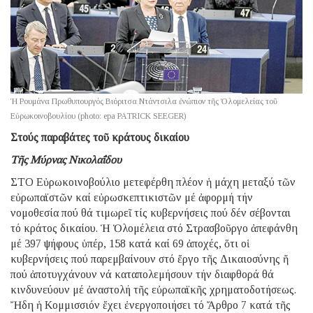
Ἡ Ρουμάνα Πρωθυπουργός Βιόριτσα Ντάντσιλα ἐνώπιον τῆς Ὁλομελείας τοῦ
Εὐρωκοινοβουλίου (photo: epa PATRICK SEEGER)
Στούς παραβάτες τοῦ κράτους δικαίου
Τῆς Μύρνας Νικολαΐδου
ΣΤΟ Εὐρωκοινοβούλιο μετεφέρθη πλέον ἡ μάχη μεταξύ τῶν
εὐρωπαϊστῶν καί εὐρωσκεπτικιστῶν μέ ἀφορμή τήν
νομοθεσία πού θά τιμωρεῖ τίς κυβερνήσεις πού δέν σέβονται
τό κράτος δικαίου. Ἡ Ὁλομέλεια στό Στρασβοῦργο ἀπεφάνθη
μέ 397 ψήφους ὑπέρ, 158 κατά καί 69 ἀποχές, ὅτι οἱ
κυβερνήσεις πού παρεμβαίνουν στό ἔργο τῆς Δικαιοσύνης ἤ
πού ἀποτυγχάνουν νά καταπολεμήσουν τήν διαφθορά θά
κινδυνεύουν μέ ἀναστολή τῆς εὐρωπαϊκῆς χρηματοδοτήσεως.
Ἤδη ἡ Κομμισσιόν ἔχει ἐνεργοποιήσει τό Ἄρθρο 7 κατά τῆς