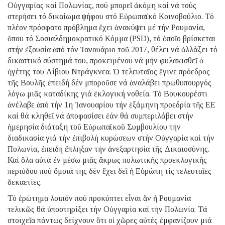
Οὑγγαρίας καί Πολωνίας, πού μπορεῖ ἀκόμη καί νά τούς
στερήσει τό δικαίωμα ψήφου στό Εὐρωπαϊκό Κοινοβούλιο. Τό
πλέον πρόσφατο πρόβλημα ἔχει ἀνακύψει μέ τήν Ρουμανία,
ὅπου τό Σοσιαλδημοκρατικό Κόμμα (PSD), τό ὁποῖο βρίσκεται
στήν ἐξουσία ἀπό τόν Ἰανουάριο τοῦ 2017, θέλει νά ἀλλάξει τό
δικαστικό σύστημά του, προκειμένου νά μήν φυλακισθεῖ ὁ
ἡγέτης του Λίβιου Ντράγκνεα. Ὁ τελευταῖος ἔγινε πρόεδρος
τῆς Βουλῆς ἐπειδή δέν μποροῦσε νά ἀναλάβει πρωθυπουργός
λόγω μιᾶς καταδίκης γιά ἐκλογική νοθεία. Τό Βουκουρέστι
ἀνέλαβε ἀπό τήν 1η Ἰανουαρίου τήν ἑξάμηνη προεδρία τῆς ΕΕ
καί θά κληθεῖ νά ἀποφασίσει ἐάν θά συμπεριλάβει στήν
ἡμερησία διάταξη τοῦ Εὐρωπαϊκοῦ Συμβουλίου τήν
διαδικασία γιά τήν ἐπιβολή κυρώσεων στήν Οὑγγαρία καί τήν
Πολωνία, ἐπειδή ἔπληξαν τήν ἀνεξαρτησία τῆς Δικαιοσύνης.
Καί ὅλα αὐτά ἐν μέσω μιᾶς ἄκρως πολωτικῆς προεκλογικῆς
περιόδου πού ὅμοιά της δέν ἔχει δεῖ ἡ Εὐρώπη τίς τελευταῖες
δεκαετίες.
Τό ἐρώτημα λοιπόν πού προκύπτει εἶναι ἄν ἡ Ρουμανία
τελικῶς θά ὑποστηρίξει τήν Οὑγγαρία καί τήν Πολωνία. Τά
στοιχεῖα πάντως δείχνουν ὅτι οἱ χῶρες αὐτές ἐμφανίζουν μιά