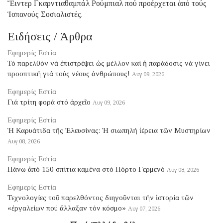
Ἔιντερ Γκαρντιαθαμπάλ Ρούμπιαλ πού προέρχεται ἀπό τούς
Ἱσπανούς Σοσιαλιστές.
Ειδήσεις / Άρθρα
Εφημερίς Εστία
Τό παρελθόν νά ἐπιστρέψει ὡς μέλλον καί ἡ παράδοσις νά γίνει
προοπτική γιά τούς νέους ἀνθρώπους!
Αυγ 09, 2026
Εφημερίς Εστία
Γιά τρίτη φορά στό ἀρχεῖο
Αυγ 09, 2026
Εφημερίς Εστία
Ἡ Καρυάτιδα τῆς Ἐλευσίνας: Ἡ σιωπηλή ἱέρεια τῶν Μυστηρίων
Αυγ 08, 2026
Εφημερίς Εστία
Πάνω ἀπό 150 σπίτια καμένα στό Πόρτο Γερμενό
Αυγ 08, 2026
Εφημερίς Εστία
Τεχνολογίες τοῦ παρελθόντος διηγοῦνται τήν ἱστορία τῶν
«ἐργαλείων πού ἄλλαξαν τόν κόσμο»
Αυγ 07, 2026