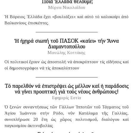
​ Ποιά Ἑλλάδα θέλουμε;
Μύρνα Νικολαΐδου
Ἡ Βόρειος Ἑλλάδα ἔχει «βουλιάξει» καί αὐτό τό καλοκαίρι ἀπό
Βαλκανίους ἐπισκέπτες.
Ἡ ἠχηρά σιωπή τοῦ ΠΑΣΟΚ «καίει» τήν Ἄννα
Διαμαντοπούλου
Μανώλης Κοττάκης
Οἱ πολιτικοί ἔχουν ὡς ἀποστολή νά ἀποκρύπτουν τίς εἰδήσεις καί
οἱ δημοσιογράφοι νά τίς ἀποκαλύπτουν
Τό παρελθόν νά ἐπιστρέψει ὡς μέλλον καί ἡ παράδοσις
νά γίνει προοπτική γιά τούς νέους ἀνθρώπους!
Εφημερίς Εστία
Ὁ ξενών συναντήσεως τῶν Γάλλων Ἱπποτῶν τοῦ Τάγματος τοῦ
Ἁγίου Ἰωάννου στήν Ρόδο, νῦν Κατάλυμα τῆς Γαλλίας,
συνεπλήρωσε 20 ἔτη ὡς χῶρος πολιτισμοῦ, διαλόγου καί
παγκοσμίου ἀκτινοβολίας