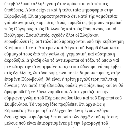
ὑπερβάλλουσα ἀλληλεγγύη ὅταν πρόκειται γιά τέτοιες
ὑποθέσεις. Αὐτό δείχνει καί ἡ τελευταία ψηφοφορία στήν
Εὐρωβουλή. Εἶναι χαρακτηριστικό ὅτι κατά τῆς νομοθεσίας
γιά οἰκονομικές κυρώσεις στούς παραβάτες ψήφισαν πέρα ἀπό
τούς Οὕγγρους, τούς Πολωνούς καί τούς Ρουμάνους καί οἱ
Βούλγαροι Σοσιαλιστές, σχεδόν ὅλοι οἱ Σλοβάκοι
εὐρωβουλευτές, οἱ Ἰταλοί πού προέρχονται ἀπό τήν κυβέρνηση
Κινήματος Πέντε Ἀστέρων καί Λέγκα τοῦ Βορρᾶ ἀλλά καί οἱ
σύμμαχοί τους ἀπό τήν γαλλική, γερμανική καί αὐστριακή
ἀκροδεξιά. Δηλαδή ὅλο τό ἀντιευρωπαϊκό τόξο, τό ὁποῖο ναί
μέν αὐτήν τήν στιγμή φαίνεται σχετικά ἀδύναμο νά παρέμβει
στίς ἐξελίξεις, ὡστόσο σύμφωνα μέ τίς δημοσκοπήσεις, στήν
ἑπομένη Εὐρωβουλή, θά εἶναι ἡ τρίτη μεγαλύτερη πολιτική
δύναμις. Ἄν αὐτό ἐπιβεβαιωθεῖ, οὐδείς γνωρίζει πῶς καί ἄν θά
ἐφαρμοσθεῖ ἡ ἐν λόγω νομοθεσία. Διότι χρειάζεται τήν
σύμφωνη γνώμη τοῦ Εὐρωκοινοβουλίου καί τοῦ Εὐρωπαϊκοῦ
Συμβουλίου. Τό νομοσχέδιο προβλέπει ὅτι ἀρχικῶς ἡ
Εὐρωπαϊκή Ἐπιτροπή θά ἐλέγχει ἄν συντρέχουν «λόγοι
ἀνησυχίας» στήν ὁμαλή λειτουργία τῶν ἀρχῶν τοῦ κράτους
μέλους πού εἶναι ἐπιφορτισμένες μέ τήν ἐφαρμογή τοῦ