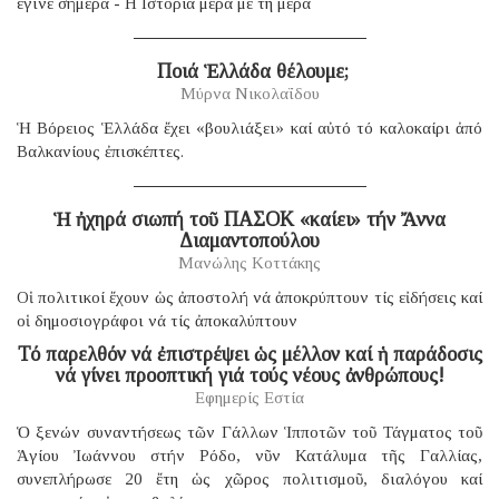
έγινε σήμερα - Η Ιστορία μέρα με τη μέρα
​ Ποιά Ἑλλάδα θέλουμε;
Μύρνα Νικολαΐδου
Ἡ Βόρειος Ἑλλάδα ἔχει «βουλιάξει» καί αὐτό τό καλοκαίρι ἀπό
Βαλκανίους ἐπισκέπτες.
Ἡ ἠχηρά σιωπή τοῦ ΠΑΣΟΚ «καίει» τήν Ἄννα
Διαμαντοπούλου
Μανώλης Κοττάκης
Οἱ πολιτικοί ἔχουν ὡς ἀποστολή νά ἀποκρύπτουν τίς εἰδήσεις καί
οἱ δημοσιογράφοι νά τίς ἀποκαλύπτουν
Τό παρελθόν νά ἐπιστρέψει ὡς μέλλον καί ἡ παράδοσις
νά γίνει προοπτική γιά τούς νέους ἀνθρώπους!
Εφημερίς Εστία
Ὁ ξενών συναντήσεως τῶν Γάλλων Ἱπποτῶν τοῦ Τάγματος τοῦ
Ἁγίου Ἰωάννου στήν Ρόδο, νῦν Κατάλυμα τῆς Γαλλίας,
συνεπλήρωσε 20 ἔτη ὡς χῶρος πολιτισμοῦ, διαλόγου καί