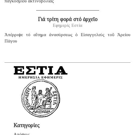
παγκοσμίου ἀκτινοβολίας
Γιά τρίτη φορά στό ἀρχεῖο
Εφημερίς Εστία
Ἀπέρριψε τό αἴτημα ἀνασύρσεως ὁ Εἰσαγγελεύς τοῦ Ἀρείου
Πάγου
Κατηγορίες
Απόψεις