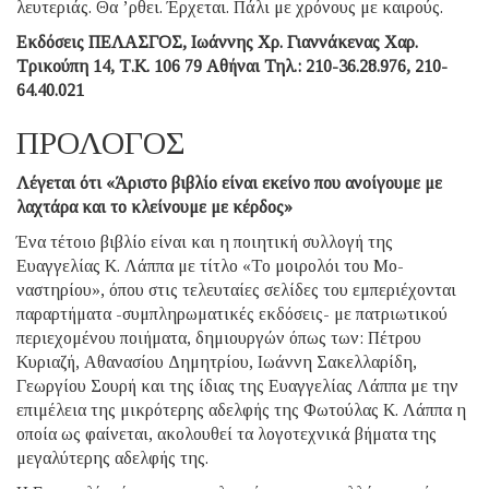
λευτε­ριάς. Θα ’ρθει. Έρχεται. Πάλι με χρόνους με καιρούς.
Εκδόσεις ΠΕΛΑΣΓΟΣ, Ιωάννης Χρ. Γιαννάκενας Χαρ.
Τρικούπη 14, Τ.Κ. 106 79 Αθήναι Τηλ.: 210-36.28.976, 210-
64.40.021
ΠΡΟΛΟΓΟΣ
Λέγεται ότι «Άριστο βιβλίο είναι εκείνο που ανοίγουμε με
λαχτάρα και το κλείνουμε με κέρδος»
Ένα τέτοιο βιβλίο είναι και η ποιητική συλλογή της
Ευαγγελίας Κ. Λάππα με τίτλο «Το μοιρολόι του Μο­
ναστηρίου», όπου στις τελευταίες σελίδες του εμπε­ριέχονται
παραρτήματα -συμπληρωματικές εκδόσεις- με πατριωτικού
περιεχομένου ποιήματα, δημιουργών όπως των: Πέτρου
Κυριαζή, Αθανασίου Δημητρίου, Ιωάννη Σα­κελ­λαρίδη,
Γεωργίου Σουρή και της ίδιας της Ευαγγε­λίας Λάππα με την
επιμέλεια της μικρότερης αδελφής της Φωτούλας Κ. Λάππα η
οποία ως φαίνεται, ακολου­θεί τα λογοτεχνικά βήματα της
μεγαλύτερης αδελφής της.