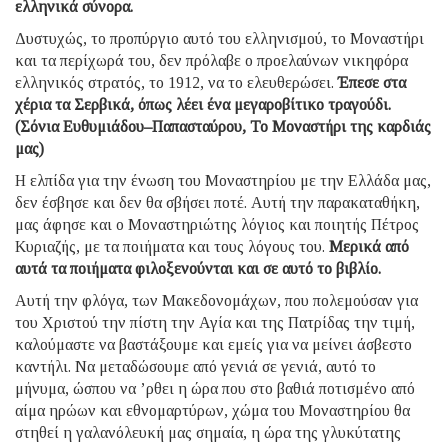
ελλη­νικά σύνορα.
Δυστυχώς, το προπύργιο αυτό του ελληνισμού, το Μο­ναστή­ρι
και τα περίχωρά του, δεν πρόλαβε ο προ­ελαύ­νων νικηφόρα
ελληνικός στρατός, το 1912, να το ελευ­θερώσει.
Έπεσε στα
χέρια τα Σερβικά, όπως λέει ένα μεγαροβίτικο τραγούδι.
(Σόνια Ευθυμιάδου–Πα­πα­σταύ­ρου, Το Μονα­στήρι της καρδιάς
μας)
Η ελπίδα για την ένωση του Μοναστηρίου με την Ελ­λά­δα μας,
δεν έσβησε και δεν θα σβήσει ποτέ. Αυτή την παρακαταθήκη,
μας άφησε και ο Μοναστηριώτης λό­γιος και ποιητής Πέτρος
Κυριαζής, με τα ποιήματα και τους λόγους του.
Μερικά από
αυτά τα ποιήματα φιλο­ξε­νούνται και σε αυτό το βιβλίο.
Αυτή την φλόγα, των Μακεδονομάχων, που πολε­μού­­σαν για
του Χριστού την πίστη την Αγία και της Πα­τρίδας την τιμή,
καλούμαστε να βαστάξουμε και εμείς για να μείνει άσβεστο
καντήλι. Να μεταδώσουμε από γενιά σε γενιά, αυτό το
μήνυμα, ώσπου να ’ρθει η ώρα που στο βαθιά ποτισμένο από
αίμα ηρώων και εθνο­μαρτύρων, χώμα του Μο­ναστηρίου θα
στηθεί η γαλα­νό­λευκή μας σημαία, η ώρα της γλυκύτατης