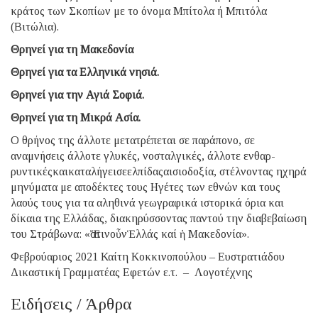
κράτος των Σκοπίων με το όνομα Μπίτολα ή Μπιτό­λα
(Βιτώλια).
Θρηνεί για τη Μακεδονία
Θρηνεί για τα Ελληνικά νησιά.
Θρηνεί για την Αγιά Σοφιά.
Θρηνεί για τη Μικρά Ασία.
Ο θρήνος της άλλοτε μετατρέπεται σε παράπονο, σε
αναμνήσεις άλλοτε γλυκές, νοσταλγικές, άλλοτε εν­θαρ­­
ρυντικέςκαικαταλήγεισεελπίδαςαισιοδοξία, στέλ­­νοντας ηχηρά
μηνύματα με αποδέκτες τους Ηγέ­τες των εθνών και τους
λαούς τους για τα αληθινά γεω­γραφικά ιστορικά όρια και
δίκαια της Ελλάδας, διακη­ρύσσοντας παντού την διαβεβαίωση
του Στράβωνα: «ἜστινοὖνἙλλάς καί ἡ Μακεδονία».
Φεβρούαριος 2021 Καίτη Κοκκινοπούλου – Ευστρατιάδου
Δικαστική Γραμματέας Εφετών ε.τ. – Λογοτέχνης
Ειδήσεις / Άρθρα