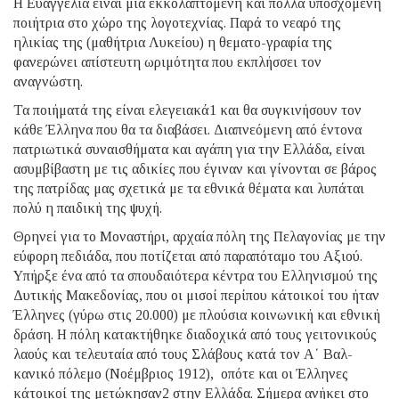
Η Ευαγγελία είναι μια εκκολαπτόμενη και πολλά υποσχόμενη
ποιήτρια στο χώρο της λογοτεχνίας. Παρά το νεαρό της
ηλικίας της (μαθήτρια Λυκείου) η θεματο-­γραφία της
φανερώνει απίστευτη ωριμότητα που εκπλήσσει τον
αναγνώστη.
Τα ποιήματά της είναι ελεγειακά1 και θα συγκι­νήσουν τον
κάθε Έλληνα που θα τα διαβάσει. Διαπνεό­μενη από έντονα
πατριωτικά συναισθήματα και αγάπη για την Ελλάδα, είναι
ασυμβίβαστη με τις αδικίες που έγιναν και γίνονται σε βάρος
της πατρίδας μας σχετικά με τα εθνικά θέματα και λυπάται
πολύ η παιδική της ψυχή.
Θρηνεί για το Μοναστήρι, αρχαία πόλη της Πε­λα­γονίας με την
εύφορη πεδιάδα, που ποτίζεται από παραπόταμο του Αξιού.
Υπήρξε ένα από τα σπουδαιό­τερα κέντρα του Ελληνισμού της
Δυτικής Μακεδονίας, που οι μισοί περίπου κάτοικοί του ήταν
Έλληνες (γύρω στις 20.000) με πλούσια κοινωνική και εθνική
δράση. Η πόλη κατακτήθηκε διαδοχικά από τους γειτονικούς
λαούς και τελευταία από τους Σλάβους κατά τον Α΄ Βαλ­
κανικό πόλεμο (Νοέμβριος 1912), οπότε και οι Έλληνες
κάτοικοί της μετώκησαν2 στην Ελλάδα. Σήμερα ανήκει στο