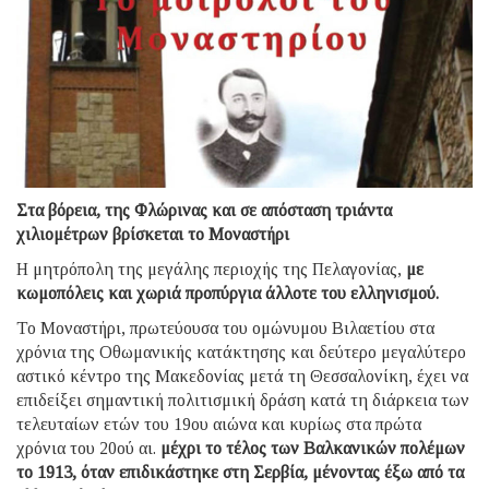
Στα βόρεια, της Φλώρινας και σε απόσταση τριάντα
χιλιομέτρων βρίσκεται το Μοναστήρι
Η μητρόπολη της μεγάλης περιοχής της Πελα­γονίας,
με
κωμοπόλεις και χω­ριά προπύργια άλλοτε του ελληνισμού.
Το Μοναστήρι, πρωτεύουσα του ομώνυμου Βιλαε­τίου στα
χρόνια της Οθωμανικής κατάκτησης και δεύ­τερο μεγαλύτερο
αστικό κέντρο της Μακεδονίας μετά τη Θεσ­σα­λονίκη, έχει να
επιδείξει σημαντική πολιτι­σμική δράση κατά τη διάρκεια των
τελευταίων ετών του 19ου αιώνα και κυρίως στα πρώτα
χρόνια του 20ού αι.
μέχρι το τέλος των Βαλκανικών πολέμων
το 1913, όταν επιδικάστηκε στη Σερβία, μένοντας έξω από τα