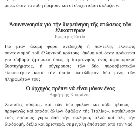
μετά, ὅταν τά πάθη ἠρεμοῦν καί οἱ συσχετισμοί ἀλλάζουν.
Ἀσυνεννοησία γιά τήν διερεύνηση τῆς πτώσεως τῶν
ἑλικοπτέρων
Εφημερίς Εστία
Γιά μιάν ἀκόμη φορά ἀνεδείχθη ἡ παντελής ἔλλειψις
συντονισμοῦ τοῦ ἑλληνικοῦ κράτους, ἀκόμη καί ὅταν πρόκειται
γιά σοβαρά ζητήματα ὅπως ἡ διερεύνησις ἑνός ἀεροπορικοῦ
δυστυχήματος, ἡ σύγκρουσις τῶν δύο πυροσβεστικῶν
ἑλικοπτέρων κατά τήν ὁποία σκοτώθηκαν δύο μέλη τῶν
πληρωμάτων τους.
Ὁ ἀρχηγός πρέπει νά εἶναι μόνον ἕνας
Δημήτρης Καπράνος
Χιλιάδες κόσμος, καί τῶν δύο φύλων καί κάθε ἡλικίας –
προφανῶς καί ὀπαδοί ἄλλων ὁμάδων τῆς Ἰταλίας–, κατέκλυσαν
τούς δρόμους γύρω ἀπό τήν ἐκκλησία, ἀλλά καί ὅλη τήν
διαδρομή, δεξιά καί ἀριστερά, σέ μεγάλη ἀπόσταση ἀπό τόν ναό.