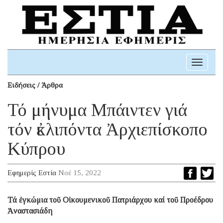
Toggle
navigati
Ειδήσεις / Άρθρα
Τό μήνυμα Μπάιντεν γιά
τόν ἐκλιπόντα Ἀρχιεπίσκοπο
Κύπρου
Εφημερίς Εστία
Νοέ 15, 2022
Τά ἐγκώμια τοῦ Οἰκουμενικοῦ Πατριάρχου καί τοῦ Προέδρου
Ἀναστασιάδη