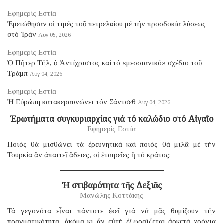
Εφημερίς Εστία
Ἐμειώθησαν οἱ τιμές τοῦ πετρελαίου μέ τήν προσδοκία λύσεως
στό Ἰράν
Αυγ 05, 2026
Εφημερίς Εστία
Ὁ Πῆτερ Τήλ, ὁ Ἀντίχριστος καί τό «μεσσιανικό» σχέδιο τοῦ
Τράμπ
Αυγ 04, 2026
Εφημερίς Εστία
Ἡ Εὐρώπη κατακεραυνώνει τόν Σάντσεθ
Αυγ 04, 2026
Ἐρωτήματα συγκυριαρχίας γιά τό καλώδιο στό Αἰγαῖο
Εφημερίς Εστία
Ποιός θά μισθώνει τά ἐρευνητικά καί ποιός θά μιλᾶ μέ τήν
Τουρκία ἄν ἀπαιτεῖ ἄδειες, οἱ ἑταιρεῖες ἤ τό κράτος;
Ἡ στιβαρότητα τῆς Δεξιᾶς
Μανώλης Κοττάκης
Τά γεγονότα εἶναι πάντοτε ἐκεῖ γιά νά μᾶς θυμίζουν τήν
πραγματικότητα, ἀκόμα κι ἄν αὐτή ἐξωραΐζεται ἀρκετά χρόνια