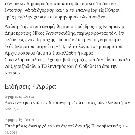
τῶν οἴκων δημοπρασίας καί κατώρθωσε πλεῖστα ὅσα νά
ἐντοπίσῃ, νά τά ἀγοράσῃ καί νά τά ἐπαναφέρῃ εἰς Κύπρον,
πρός μεγάλην χαράν καί παρηγορίαν τῶν πιστῶν».
Δράση στήν ὁποία ἀνεφέρθη καί ὁ Πρόεδρος τῆς Κυπριακῆς
Δημοκρατίας Νῖκος Ἀναστασιάδης, περιγράφοντας τόν, ἐπί
πλέον, ὡς ἕναν Ἱεράρχης πού «τόν διέκρινε ἡ γνησιότητα
ἑνός ἄκαμπτου πατριώτη.» Ἤ, μέ τά λόγια τοῦ μακαριστοῦ
Ἀρχιεπισκόπου (πού τά ἐπεκαλέσθη ἡ κυρία
Σακελλαροπούλου), «ἔχουμε βαθιές ρίζες καί δέν εἶναι εὔκολο
νά ξερριζωθοῦν ὁ Ἑλληνισμός καί ἡ Ὀρθοδοξία ἀπό τήν
Κύπρο.»
Ειδήσεις / Άρθρα
Εφημερίς Εστία
Ἀσυνεννοησία γιά τήν διερεύνηση τῆς πτώσεως τῶν ἑλικοπτέρων
Αυγ 07, 2026
Εφημερίς Εστία
Ἑπτά μῆνες ἀνενεργά τά νέα ἀεροπλάνα τῆς Πυροσβεστικῆς
Αυγ
06, 2026