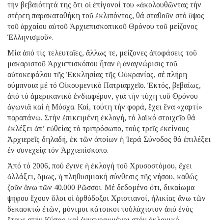
τήν βεβαιότητά της ὅτι οἱ ἐπίγονοί του «ἀκολουθῶντας τήν
στέρεη παρακαταθήκη τοῦ ἐκλιπόντος, θά σταθοῦν στό ὕψος
τοῦ ἀρχαίου αὐτοῦ Ἀρχιεπισκοπικοῦ Θρόνου τοῦ μείζονος
Ἑλληνισμοῦ».
Μία ἀπό τίς τελευταῖες, ἄλλως τε, μείζονες ἀποφάσεις τοῦ
μακαριστοῦ Ἀρχιεπισκόπου ἦταν ἡ ἀναγνώρισις τοῦ
αὐτοκεφάλου τῆς Ἐκκλησίας τῆς Οὐκρανίας, σέ πλήρη
σύμπνοια μέ τό Οἰκουμενικό Πατριαρχεῖο. Ἐκτός, βεβαίως,
ἀπό τό ἀμερικανικό ἐνδιαφέρον, γιά τήν τύχη τοῦ Θρόνου
ἀγωνιᾶ καί ἡ Μόσχα. Καί, τούτη τήν φορά, ἔχει ἕνα «χαρτί»
παραπάνω. Στήν ἐπικειμένη ἐκλογή, τό λαϊκό στοιχεῖο θά
ἐκλέξει ἀπ’ εὐθείας τό τριπρόσωπο, τούς τρεῖς ἐκείνους
Ἀρχιερεῖς δηλαδή, ἐκ τῶν ὁποίων ἡ Ἱερά Σύνοδος θά ἐπιλέξει
ἐν συνεχείᾳ τόν Ἀρχιεπίσκοπο.
Ἀπό τό 2006, πού ἔγινε ἡ ἐκλογή τοῦ Χρυσοστόμου, ἔχει
ἀλλάξει, ὅμως, ἡ πληθυσμιακή σύνθεσις τῆς νήσου, καθώς
ζοῦν ἄνω τῶν 40.000 Ρῶσσοι. Μέ δεδομένο ὅτι, δικαίωμα
ψήφου ἔχουν ὅλοι οἱ ὀρθόδοξοι Χριστιανοί, ἡλικίας ἄνω τῶν
δεκαοκτώ ἐτῶν, μόνιμοι κάτοικοι τοὐλάχιστον ἀπό ἑνός
ἔτους στήν Κύπρο καί ἐγγεγραμμένοι στόν ἐκλογικό