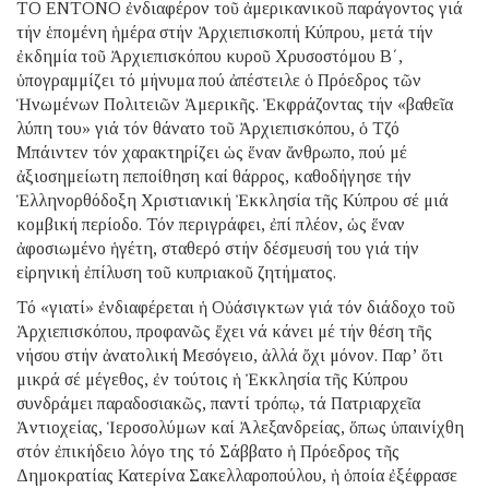
ΤΟ ΕΝΤΟΝΟ ἐνδιαφέρον τοῦ ἀμερικανικοῦ παράγοντος γιά
τήν ἑπομένη ἡμέρα στήν Ἀρχιεπισκοπή Κύπρου, μετά τήν
ἐκδημία τοῦ Ἀρχιεπισκόπου κυροῦ Χρυσοστόμου Β΄,
ὑπογραμμίζει τό μήνυμα πού ἀπέστειλε ὁ Πρόεδρος τῶν
Ἡνωμένων Πολιτειῶν Ἀμερικῆς. Ἐκφράζοντας τήν «βαθεῖα
λύπη του» γιά τόν θάνατο τοῦ Ἀρχιεπισκόπου, ὁ Τζό
Μπάιντεν τόν χαρακτηρίζει ὡς ἕναν ἄνθρωπο, πού μέ
ἀξιοσημείωτη πεποίθηση καί θάρρος, καθοδήγησε τήν
Ἑλληνορθόδοξη Χριστιανική Ἐκκλησία τῆς Κύπρου σέ μιά
κομβική περίοδο. Τόν περιγράφει, ἐπί πλέον, ὡς ἕναν
ἀφοσιωμένο ἡγέτη, σταθερό στήν δέσμευσή του γιά τήν
εἰρηνική ἐπίλυση τοῦ κυπριακοῦ ζητήματος.
Τό «γιατί» ἐνδιαφέρεται ἡ Οὐάσιγκτων γιά τόν διάδοχο τοῦ
Ἀρχιεπισκόπου, προφανῶς ἔχει νά κάνει μέ τήν θέση τῆς
νήσου στήν ἀνατολική Μεσόγειο, ἀλλά ὄχι μόνον. Παρ’ ὅτι
μικρά σέ μέγεθος, ἐν τούτοις ἡ Ἐκκλησία τῆς Κύπρου
συνδράμει παραδοσιακῶς, παντί τρόπῳ, τά Πατριαρχεῖα
Ἀντιοχείας, Ἱεροσολύμων καί Ἀλεξανδρείας, ὅπως ὑπαινίχθη
στόν ἐπικήδειο λόγο της τό Σάββατο ἡ Πρόεδρος τῆς
Δημοκρατίας Κατερίνα Σακελλαροπούλου, ἡ ὁποία ἐξέφρασε