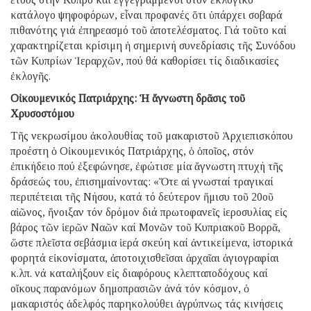
κατάλογο ψηφοφόρων, εἶναι προφανές ὅτι ὑπάρχει σοβαρά
πιθανότης γιά ἐπηρεασμό τοῦ ἀποτελέσματος. Γιά τοῦτο καί
χαρακτηρίζεται κρίσιμη ἡ σημερινή συνεδρίασις τῆς Συνόδου
τῶν Κυπρίων Ἱεραρχῶν, πού θά καθορίσει τίς διαδικασίες
ἐκλογῆς.
Οἰκουμενικός Πατριάρχης: Ἡ ἄγνωστη δρᾶσις τοῦ
Χρυσοστόμου
Τῆς νεκρωσίμου ἀκολουθίας τοῦ μακαριστοῦ Ἀρχιεπισκόπου
προέστη ὁ Οἰκουμενικός Πατριάρχης, ὁ ὁποῖος, στόν
ἐπικήδειο πού ἐξεφώνησε, ἐφώτισε μία ἄγνωστη πτυχή τῆς
δράσεώς του, ἐπισημαίνοντας: «Ὅτε αἱ γνωσταί τραγικαί
περιπέτειαι τῆς Νήσου, κατά τό δεύτερον ἥμισυ τοῦ 20οῦ
αἰῶνος, ἤνοιξαν τόν δρόμον διά πρωτοφανεῖς ἱεροσυλίας εἰς
βάρος τῶν ἱερῶν Ναῶν καί Μονῶν τοῦ Κυπριακοῦ Βορρᾶ,
ὥστε πλεῖστα σεβάσμια ἱερά σκεύη καί ἀντικείμενα, ἱστορικά
φορητά εἰκονίσματα, ἀποτοιχισθεῖσαι ἀρχαῖαι ἁγιογραφίαι
κ.λπ. νά καταλήξουν εἰς διαφόρους κλεπταποδόχους καί
οἴκους παρανόμων δημοπρασιῶν ἀνά τόν κόσμον, ὁ
μακαριστός ἀδελφός παρηκολούθει ἀγρύπνως τάς κινήσεις