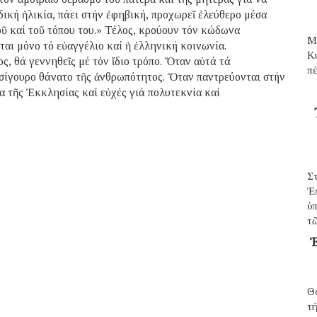
ική ἡλικία, πάει στήν ἐφηβική, προχωρεῖ ἐλεύθερο μέσα
οῦ καί τοῦ τόπου του.» Τέλος, κρούουν τόν κώδωνα
Μ
ται μόνο τό εὐαγγέλιο καί ἡ ἑλληνική κοινωνία.
Κ
τος, θά γεννηθεῖς μέ τόν ἴδιο τρόπο. Ὅταν αὐτά τά
π
 σίγουρο θάνατο τῆς ἀνθρωπότητος. Ὅταν παντρεύονται στήν
ία τῆς Ἐκκλησίας καί εὐχές γιά πολυτεκνία καί
Σ
Ἐ
ὑπ
τῶ
Ἐ
Θ
τ