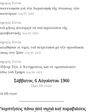
ημερίς Εστία
συνεννοησία γιά τήν διερεύνηση τῆς πτώσεως τῶν
λικοπτέρων
Αυγ 07, 2026
ημερίς Εστία
πτά μῆνες ἀνενεργά τά νέα ἀεροπλάνα τῆς
υροσβεστικῆς
Αυγ 06, 2026
ημερίς Εστία
ειώθησαν οἱ τιμές τοῦ πετρελαίου μέ τήν προσδοκία
ύσεως στό Ἰράν
Αυγ 05, 2026
ημερίς Εστία
Πῆτερ Τήλ, ὁ Ἀντίχριστος καί τό «μεσσιανικό»
χέδιο τοῦ Τράμπ
Αυγ 04, 2026
Σάββατον, 6 Αὐγούστου 1966
Πρό 60 ἐτῶν
ρό 60 ετων
περπτήσεις πάνω ἀπό νησιά καί παραβιάσεις