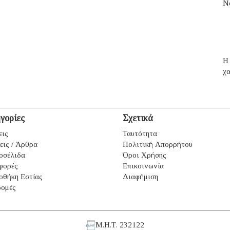
N
H 
χα
γορίες
Σχετικά
εις
Ταυτότητα
εις / Άρθρα
Πολιτική Απορρήτου
οσέλιδα
Όροι Χρήσης
φορές
Επικοινωνία
οθήκη Εστίας
Διαφήμιση
ομές
Μ.Η.Τ. 232122