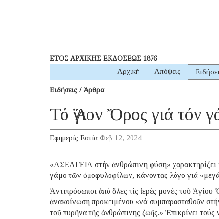
ΕΤΟΣ ΑΡΧΙΚΗΣ ΕΚΔΟΣΕΩΣ 1876
Αρχική
Απόψεις
Ειδήσε
Ειδήσεις / Άρθρα
Τό Ἅγιον Ὄρος γιά τόν
Εφημερίς Εστία
Φεβ 12, 2024
«ΑΣΕΛΓΕΙΑ στήν ἀνθρώπινη φύση» χαρακτηρίζει ἡ 
γάμο τῶν ὁμοφυλοφίλων, κάνοντας λόγο γιά «μεγ
Ἀντιπρόσωποι ἀπό ὅλες τίς ἱερές μονές τοῦ Ἁγίου 
ἀνακοίνωση προκειμένου «νά συμπαρασταθοῦν στήν
τοῦ πυρῆνα τῆς ἀνθρώπινης ζωῆς.» Ἐπικρίνει τούς 