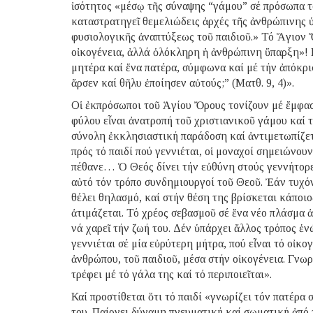
ἰσότητος «μέσῳ τῆς σύναψης “γάμου” σέ πρόσωπα το
καταστρατηγεῖ θεμελιώδεις ἀρχές τῆς ἀνθρώπινης 
φυσιολογικῆς ἀναπτύξεως τοῦ παιδιοῦ.» Τό Ἅγιον Ὄ
οἰκογένεια, ἀλλά ὁλόκληρη ἡ ἀνθρώπινη ὕπαρξη»! Κ
μητέρα καί ἕνα πατέρα, σύμφωνα καί μέ τήν ἀπόκρι
ἄρσεν καί θῆλυ ἐποίησεν αὐτούς;” (Ματθ. 9, 4)».
Οἱ ἐκπρόσωποι τοῦ Ἁγίου Ὄρους τονίζουν μέ ἔμφασ
φύλου εἶναι ἀνατροπή τοῦ χριστιανικοῦ γάμου καί τ
σύνολη ἐκκλησιαστική παράδοση καί ἀντιμετωπίζετα
πρός τό παιδί πού γεννιέται, οἱ μοναχοί σημειώνουν
πέθανε… Ὁ Θεός δίνει τήν εὐθύνη στούς γεννήτορε
αὐτό τόν τρόπο συνδημιουργοί τοῦ Θεοῦ. Ἐάν τυχόν
θέλει θηλασμό, καί στήν θέση της βρίσκεται κάποιο
ἀτιμάζεται. Τό χρέος σεβασμοῦ σέ ἕνα νέο πλάσμα ἀ
νά χαρεῖ τήν ζωή του. Δέν ὑπάρχει ἄλλος τρόπος 
γεννιέται σέ μία εὐρύτερη μήτρα, πού εἶναι τό οἰκο
ἀνθρώπου, τοῦ παιδιοῦ, μέσα στήν οἰκογένεια. Γνωρ
τρέφει μέ τό γάλα της καί τό περιποιεῖται».
Καί προστίθεται ὅτι τό παιδί «γνωρίζει τόν πατέρα 
του. Παίρνει δύναμη πνευματική καί σωματική ἀπό 