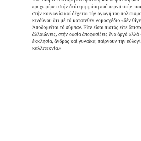
προχωρήσει στήν δεύτερη φάση πού περνᾶ στήν παιδ
στήν κοινωνία καί δέχεται τήν ἀγωγή τοῦ πολιτισμ
κινδύνου ὅτι μέ τό κατατεθέν νομοσχέδιο «δέν θίγε
Ἀποδομεῖται τό σύμπαν. Εἴτε εἶσαι πιστός εἴτε ἄπισ
ἀλλοιώνεις, στήν οὐσία ἀποφασίζεις ἕνα ἀργό ἀλλά
ἐκκλησία, ἄνδρας καί γυναῖκα, παίρνουν τήν εὐλογ
καλλιτεκνία.»