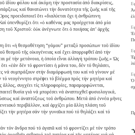
ῦ ἰδίου φύλου καί ἀκόμη τήν προστασία ἀπό διακρίσεις,
Εφ
ὑπάρξεως καί θανατώνει τήν δυνατότητα τῆς ζωῆς καί τῆς
Ἀ
ρος προειδοποιεῖ ὅτι «διαλύεται ὄχι ἡ ἀνθρώπινη
ἑ
αί ὑπενθυμίζει ὅτι «ὁ καθένας μας προέρχεται ἀπό μία
Εφ
ση τοῦ Χριστοῦ: ὀὐκ ἀνέγνωτε ὅτι ὁ ποιήσας ἀπ’ ἀρχῆς
Ἑ
Π
η ὅτι «ἡ θεσμοθέτηση “γάμου” μεταξύ προσώπων τοῦ ἰδίου
Εφ
οῦ θεσμοῦ τῆς οἰκογένειας καί ἔχει ἀπορριφθεῖ ἀπό τήν
Ἐμ
ι μέ τήν μετάνοια, ἡ ὁποία εἶναι ἀλλαγή τρόπου ζωῆς.» Ὡς
λ
 ὅτι «ἐάν δέν τό φροντίσει ἡ μάνα του, δέν τό θηλάσει,
ς νά συμπράξουν στήν διαμόρφωσή του καί νά γίνουν μέ
Εφ
 τό νεογέννητο στρέψει τό βλέμμα πρός τήν μητέρα καί
Ὁ 
ς ἄλλος, συγχέει τίς πληροφορίες, παραμορφώνεται,
σ
παιτεῖ θυσία γιά νά μπορέσει νά ἀναπτυχθεῖ φυσιολογικά,
ἑνώσεως καί ἀναπτύξεως τοῦ ἀνθρώπου. Μετά ἀπό ἐννέα μῆνες
γενειακό περιβάλλον, καί ἀρχίζει μία ἄλλη πλάση τοῦ
ίζει τήν μητέρα σάν τήν γυναῖκα πού τό θηλάζει καί τό
Π
σάν τόν ἄνδρα πού τό ἀγαπᾶ καί τό φροντίζει μέ τόν τρόπο
Ὑ
τόν ἀμοιβαῖο σεβασμό τοῦ πατέρα καί τῆς μητέρας γιά νά