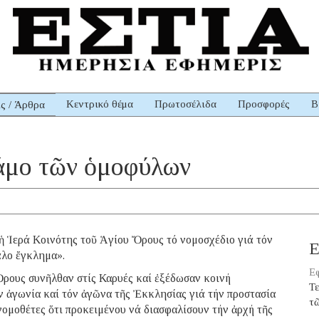
Κεντρικό θέμα
Πρωτοσέλιδα
Προσφορές
Β
ις / Άρθρα
 γάμο τῶν ὁμοφύλων
Ἱερά Κοινότης τοῦ Ἁγίου Ὄρους τό νομοσχέδιο γιά τόν
Ε
άλο ἔγκλημα».
Εφ
Ὄρους συνῆλθαν στίς Καρυές καί ἐξέδωσαν κοινή
Τε
 ἀγωνία καί τόν ἀγῶνα τῆς Ἐκκλησίας γιά τήν προστασία
τ
νομοθέτες ὅτι προκειμένου νά διασφαλίσουν τήν ἀρχή τῆς