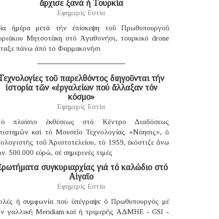
ἄρχισε ξανά ἡ Τουρκία
Εφημερίς Εστία
ία ἡμέρα μετά τήν ἐπίσκεψη τοῦ Πρωθυπουργοῦ
υριάκου Μητσοτάκη στό Ἀγαθονήσι, τουρκικό drone
έταξε πάνω ἀπό τό Φαρμακονήσι
Τεχνολογίες τοῦ παρελθόντος διηγοῦνται τήν
ἱστορία τῶν «ἐργαλείων πού ἄλλαξαν τόν
κόσμο»
Εφημερίς Εστία
τό πλαίσιο ἐκθέσεως στό Κέντρο Διαδόσεως
πιστημῶν καί τό Μουσεῖο Τεχνολογίας «Νόησις», ὁ
ολογιστής τοῦ Ἀριστοτελείου, τό 1959, ἐκόστιζε ἄνω
ν. 500.000 εὐρώ, σέ σημερινές τιμές
ρωτήματα συγκυριαρχίας γιά τό καλώδιο στό
Αἰγαῖο
Εφημερίς Εστία
ολές ἡ συμφωνία πού ὑπέγραψε ὁ Πρωθυπουργός μέ
ήν γαλλική Μeridiam καί ἡ τριμερής ΑΔΜΗΕ - GSI -