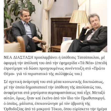
ΝΕΑ ΔΙΑΣΤΑΣΗ προσλαμβάνει ἡ ὑπόθεσις Τατσόπουλου, μέ
ἀφορμή τήν ἀπόλυσή του ἀπό τήν ἐφημερίδα «Τά Νέα» (ἐπειδή
ἐπροτίμησε νά δώσει προηγουμένως συνέντευξη στό «Πρῶτο
Θέμα» γιά τό περιστατικό τῆς συλλήψεώς του.)
Σέ σχετική ἀνάρτησή του στά μέσα κοινωνικῆς δικτυώσεως,
μέ τήν ὁποία δημοσιοποιεῖ τήν ὑπόθεση τῆς ἀπολύσεώς του,
ἀναφέρεται στά μηνύματα συμπαραστάσεως πού εἶχε. Μεταξύ
αὐτῶν, ὅμως, ἦταν καί ἐκεῖνο ἀπό τόν ἴδιο τόν Πρωθυπουργό,
ὁ ὁποῖος, μάλιστα, ἐπεκοινώνησε μέ τόν ὑβριστή τῆς
Ὀρθοδοξίας ἀπό τό μακρινό Τόκυο, ὅπου εὑρίσκετο τήν ἡμέρα