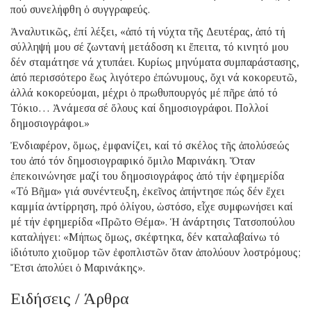
πού συνελήφθη ὁ συγγραφεύς.
Ἀναλυτικῶς, ἐπί λέξει, «ἀπό τή νύχτα τῆς Δευτέρας, ἀπό τή
σύλληψή μου σέ ζωντανή μετάδοση κι ἔπειτα, τό κινητό μου
δέν σταμάτησε νά χτυπάει. Κυρίως μηνύματα συμπαράστασης,
ἀπό περισσότερο ἕως λιγότερο ἐπώνυμους, ὄχι νά κοκορευτῶ,
ἀλλά κοκορεύομαι, μέχρι ὁ πρωθυπουργός μέ πῆρε ἀπό τό
Τόκιο… Ἀνάμεσα σέ ὅλους καί δημοσιογράφοι. Πολλοί
δημοσιογράφοι.»
Ἐνδιαφέρον, ὅμως, ἐμφανίζει, καί τό σκέλος τῆς ἀπολύσεώς
του ἀπό τόν δημοσιογραφικό ὅμιλο Μαρινάκη. Ὅταν
ἐπεκοινώνησε μαζί του δημοσιογράφος ἀπό τήν ἐφημερίδα
«Τό Βῆμα» γιά συνέντευξη, ἐκεῖνος ἀπήντησε πώς δέν ἔχει
καμμία ἀντίρρηση, πρό ὀλίγου, ὡστόσο, εἶχε συμφωνήσει καί
μέ τήν ἐφημερίδα «Πρῶτο Θέμα». Ἡ ἀνάρτησις Τατσοπούλου
καταλήγει: «Μήπως ὅμως, σκέφτηκα, δέν καταλαβαίνω τό
ἰδιότυπο χιοῦμορ τῶν ἐφοπλιστῶν ὅταν ἀπολύουν λοστρόμους;
Ἔτσι ἀπολύει ὁ Μαρινάκης».
Ειδήσεις / Άρθρα