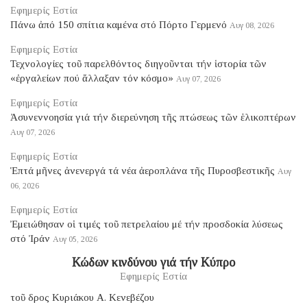
Εφημερίς Εστία
Πάνω ἀπό 150 σπίτια καμένα στό Πόρτο Γερμενό
Αυγ 08, 2026
Εφημερίς Εστία
Τεχνολογίες τοῦ παρελθόντος διηγοῦνται τήν ἱστορία τῶν
«ἐργαλείων πού ἄλλαξαν τόν κόσμο»
Αυγ 07, 2026
Εφημερίς Εστία
Ἀσυνεννοησία γιά τήν διερεύνηση τῆς πτώσεως τῶν ἑλικοπτέρων
Αυγ 07, 2026
Εφημερίς Εστία
Ἑπτά μῆνες ἀνενεργά τά νέα ἀεροπλάνα τῆς Πυροσβεστικῆς
Αυγ
06, 2026
Εφημερίς Εστία
Ἐμειώθησαν οἱ τιμές τοῦ πετρελαίου μέ τήν προσδοκία λύσεως
στό Ἰράν
Αυγ 05, 2026
Κώδων κινδύνου γιά τήν Κύπρο
Εφημερίς Εστία
τοῦ δρος Κυριάκου Α. Κενεβέζου