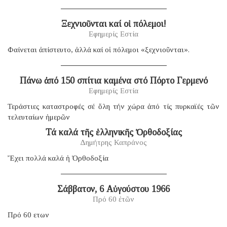
Ξεχνιοῦνται καί οἱ πόλεμοι!
Εφημερίς Εστία
Φαίνεται ἀπίστευτο, ἀλλά καί οἱ πόλεμοι «ξεχνιοῦνται».
Πάνω ἀπό 150 σπίτια καμένα στό Πόρτο Γερμενό
Εφημερίς Εστία
Τεράστιες καταστροφές σέ ὅλη τήν χώρα ἀπό τίς πυρκαϊές τῶν
τελευταίων ἡμερῶν
Τά καλά τῆς ἑλληνικῆς Ὀρθοδοξίας
Δημήτρης Καπράνος
Ἔχει πολλά καλά ἡ Ὀρθοδοξία
Σάββατον, 6 Αὐγούστου 1966
Πρό 60 ἐτῶν
Πρό 60 ετων