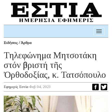
Toggle
navigati
Ειδήσεις / Άρθρα
Τηλεφώνημα Μητσοτάκη
στόν ὑβριστή τῆς
Ὀρθοδοξίας, κ. Τατσόπουλο
Εφημερίς Εστία
Φεβ 04, 2023