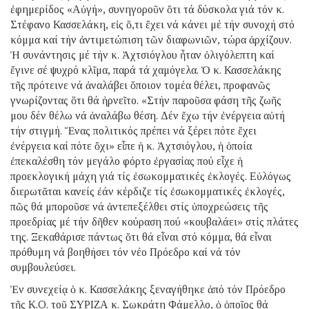
ἐφημερίδος «Αὐγή», συνηγοροῦν ὅτι τά δύσκολα γιά τόν κ.
Στέφανο Κασσελάκη, εἰς ὅ,τι ἔχει νά κάνει μέ τήν συνοχή στό
κόμμα καί τήν ἀντιμετώπιση τῶν διαφωνιῶν, τώρα ἀρχίζουν.
Ἡ συνάντησις μέ τήν κ. Ἀχτσιόγλου ἦταν ὀλιγόλεπτη καί
ἔγινε σέ ψυχρό κλῖμα, παρά τά χαμόγελα. Ὁ κ. Κασσελάκης
τῆς πρότεινε νά ἀναλάβει ὅποιον τομέα θέλει, προφανῶς
γνωρίζοντας ὅτι θά ἠρνεῖτο. «Στήν παροῦσα φάση τῆς ζωῆς
μου δέν θέλω νά ἀναλάβω θέση. Δέν ἔχω τήν ἐνέργεια αὐτή
τήν στιγμή. Ἕνας πολιτικός πρέπει νά ξέρει πότε ἔχει
ἐνέργεια καί πότε ὄχι» εἶπε ἡ κ. Ἀχτσιόγλου, ἡ ὁποία
ἐπεκαλέσθη τόν μεγάλο φόρτο ἐργασίας πού εἶχε ἡ
προεκλογική μάχη γιά τίς ἐσωκομματικές ἐκλογές. Εὐλόγως
διερωτᾶται κανείς ἐάν κέρδιζε τίς ἐσωκομματικές ἐκλογές,
πῶς θά μποροῦσε νά ἀντεπεξέλθει στίς ὑποχρεώσεις τῆς
προεδρίας μέ τήν δῆθεν κούραση πού «κουβαλάει» στίς πλάτες
της. Ξεκαθάρισε πάντως ὅτι θά εἶναι στό κόμμα, θά εἶναι
πρόθυμη νά βοηθήσει τόν νέο Πρόεδρο καί νά τόν
συμβουλεύσει.
Ἐν συνεχείᾳ ὁ κ. Κασσελάκης ξεναγήθηκε ἀπό τόν Πρόεδρο
τῆς Κ.Ο. τοῦ ΣΥΡΙΖΑ κ. Σωκράτη Φάμελλο, ὁ ὁποῖος θά