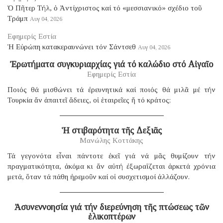
Ὁ Πῆτερ Τήλ, ὁ Ἀντίχριστος καί τό «μεσσιανικό» σχέδιο τοῦ
Τράμπ
Αυγ 04, 2026
Εφημερίς Εστία
Ἡ Εὐρώπη κατακεραυνώνει τόν Σάντσεθ
Αυγ 04, 2026
Ἐρωτήματα συγκυριαρχίας γιά τό καλώδιο στό Αἰγαῖο
Εφημερίς Εστία
Ποιός θά μισθώνει τά ἐρευνητικά καί ποιός θά μιλᾶ μέ τήν
Τουρκία ἄν ἀπαιτεῖ ἄδειες, οἱ ἑταιρεῖες ἤ τό κράτος;
Ἡ στιβαρότητα τῆς Δεξιᾶς
Μανώλης Κοττάκης
Τά γεγονότα εἶναι πάντοτε ἐκεῖ γιά νά μᾶς θυμίζουν τήν
πραγματικότητα, ἀκόμα κι ἄν αὐτή ἐξωραΐζεται ἀρκετά χρόνια
μετά, ὅταν τά πάθη ἠρεμοῦν καί οἱ συσχετισμοί ἀλλάζουν.
Ἀσυνεννοησία γιά τήν διερεύνηση τῆς πτώσεως τῶν
ἑλικοπτέρων