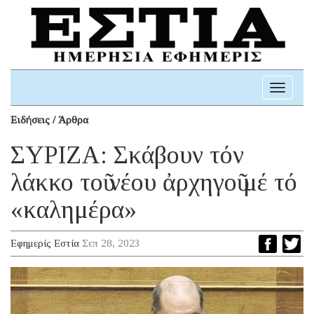
Toggle
navigati
Ειδήσεις / Άρθρα
ΣΥΡΙΖΑ: Σκάβουν τόν
λάκκο τοῦ νέου ἀρχηγοῦ μέ τό
«καλημέρα»
Εφημερίς Εστία
Σεπ 28, 2023