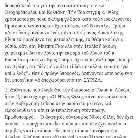
δυσαρέσκειά του γιά τήν ἀντικατάσταση τῶν κ.κ.
Θεοχαρόπουλου καί Καλπάκη. Τήν ἴδια στιγμή κ. Φίλης
χρησιμοποίησε πολύ σκληρή γλῶσσα κατά τοῦ νεοεκλεγέντος
Προέδρου, λέγοντας ὅτι ἔχει τό ὕφος τοῦ Ντόναλντ Τράμπ.
«Δέν εἶναι φαινόμενο ἑνός μῆνα ὁ Στέφανος Κασσελάκης.
Εἶναι τό φαινόμενο τῆς μεταπολιτικῆς, τό θέαμα καί ὄχι ἡ
οὐσία, κάτι σάν Μπέππε Γκρίλλο στήν Ἰταλία ἤ ἀκόμη
χειρότερα εἶδα τόν λόγο, τήν ἐκφορά τοῦ λόγου τοῦ κ.
Κασσελάκη καί ἔχει ὕφος Τράμπ, ὄχι οὐσία, ἀλλά ὕφος ἴδιο μέ
τόν Τράμπ, ὅτι “δέν μέ νοιάζει τί λένε οἱ ἄλλοι, εἴμαστε ἐγώ
καί ὁ λαός”» εἶπε ὁ πρώην ὑπουργός, ἀφήνοντας ὑπονοούμενα
ὅτι μπορεῖ καί νά ἀποχωρήσει ἀπό τόν ΣΥΡΙΖΑ.
Ἡ ἀπάντησις πού ἔλαβε ἀπό τήν ἐκπρόσωπο Τύπου κ. Αὐγέρη
ἦταν ἐξ ἴσου αἰχμηρή. «Ὁ Νῖκος Φίλης κάνει ἀντιπολίτευση
στήν Κυβέρνηση Τσίπρα στήν ὁποία συμμετεῖχε, καί
ἐξακολουθεῖ νά κάνει ἀντιπολίτευση στόν πρώην
Πρωθυπουργό… Ὁ ἀγαπητός σύντροφος Νῖκος Φίλης δέν ἔχει
ἀκούσει τί πραγματικά εἶπε ὁ κόσμος καί δέν ἔχει ἀναλύσει
ἀκριβῶς γιατί φτάσαμε ἐδῶ πού φτάσαμε» ἀνέφερε ἡ κ.
Αὐγέρη. Αἴσθηση προεκάλεσε καί ἡ τοποθέτησις τοῦ πρώην