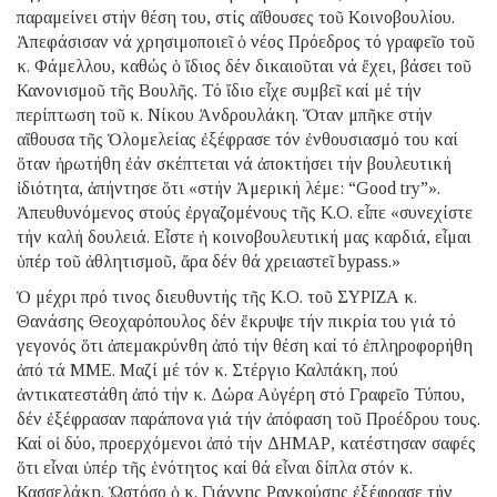
παραμείνει στήν θέση του, στίς αἴθουσες τοῦ Κοινοβουλίου.
Ἀπεφάσισαν νά χρησιμοποιεῖ ὁ νέος Πρόεδρος τό γραφεῖο τοῦ
κ. Φάμελλου, καθώς ὁ ἴδιος δέν δικαιοῦται νά ἔχει, βάσει τοῦ
Κανονισμοῦ τῆς Βουλῆς. Τό ἴδιο εἶχε συμβεῖ καί μέ τήν
περίπτωση τοῦ κ. Νίκου Ἀνδρουλάκη. Ὅταν μπῆκε στήν
αἴθουσα τῆς Ὁλομελείας ἐξέφρασε τόν ἐνθουσιασμό του καί
ὅταν ἠρωτήθη ἐάν σκέπτεται νά ἀποκτήσει τήν βουλευτική
ἰδιότητα, ἀπήντησε ὅτι «στήν Ἀμερική λέμε: “Good try”».
Ἀπευθυνόμενος στούς ἐργαζομένους τῆς Κ.Ο. εἶπε «συνεχίστε
τήν καλή δουλειά. Εἶστε ἡ κοινοβουλευτική μας καρδιά, εἶμαι
ὑπέρ τοῦ ἀθλητισμοῦ, ἄρα δέν θά χρειαστεῖ bypass.»
Ὁ μέχρι πρό τινος διευθυντής τῆς Κ.Ο. τοῦ ΣΥΡΙΖΑ κ.
Θανάσης Θεοχαρόπουλος δέν ἔκρυψε τήν πικρία του γιά τό
γεγονός ὅτι ἀπεμακρύνθη ἀπό τήν θέση καί τό ἐπληροφορήθη
ἀπό τά ΜΜΕ. Μαζί μέ τόν κ. Στέργιο Καλπάκη, πού
ἀντικατεστάθη ἀπό τήν κ. Δώρα Αὐγέρη στό Γραφεῖο Τύπου,
δέν ἐξέφρασαν παράπονα γιά τήν ἀπόφαση τοῦ Προέδρου τους.
Καί οἱ δύο, προερχόμενοι ἀπό τήν ΔΗΜΑΡ, κατέστησαν σαφές
ὅτι εἶναι ὑπέρ τῆς ἑνότητος καί θά εἶναι δίπλα στόν κ.
Κασσελάκη. Ὡστόσο ὁ κ. Γιάννης Ραγκούσης ἐξέφρασε τήν