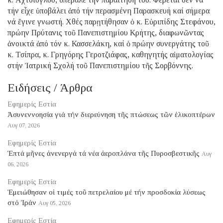
τήν εἶχε ὑποβάλει ἀπό τήν περασμένη Παρασκευή καί σήμερα
νά ἔγινε γνωστή. Χθές παρῃτήθησαν ὁ κ. Εὐριπίδης Στεφάνου,
πρώην Πρύτανις τοῦ Πανεπιστημίου Κρήτης, διαφωνῶντας
ἀνοικτά ἀπό τόν κ. Κασσελάκη, καί ὁ πρώην συνεργάτης τοῦ
κ. Τσίπρα, κ. Γρηγόρης Γεροτζιάφας, καθηγητής αἱματολογίας
στήν Ἰατρική Σχολή τοῦ Πανεπιστημίου τῆς Σορβόννης.
Ειδήσεις / Άρθρα
Εφημερίς Εστία
Ἀσυνεννοησία γιά τήν διερεύνηση τῆς πτώσεως τῶν ἑλικοπτέρων
Αυγ 07, 2026
Εφημερίς Εστία
Ἑπτά μῆνες ἀνενεργά τά νέα ἀεροπλάνα τῆς Πυροσβεστικῆς
Αυγ
06, 2026
Εφημερίς Εστία
Ἐμειώθησαν οἱ τιμές τοῦ πετρελαίου μέ τήν προσδοκία λύσεως
στό Ἰράν
Αυγ 05, 2026
Εφημερίς Εστία