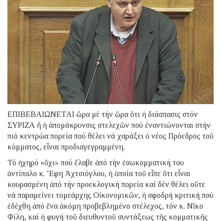
ΕΠΙΒΕΒΑΙΩΝΕΤΑΙ ὥρα μέ τήν ὥρα ὅτι ἡ διάσπασις στόν
ΣΥΡΙΖΑ ἤ ἡ ἀπομάκρυνσις στελεχῶν πού ἐναντιώνονται στήν
πιό κεντρώα πορεία πού θέλει νά χαράξει ὁ νέος Πρόεδρος τοῦ
κόμματος, εἶναι προδιαγεγραμμένη.
Τό ἠχηρό «ὄχι» πού ἔλαβε ἀπό τήν ἐσωκομματική του
ἀντίπαλο κ. Ἔφη Ἀχτσιόγλου, ἡ ὁποία τοῦ εἶπε ὅτι εἶναι
κουρασμένη ἀπό τήν προεκλογική πορεία καί δέν θέλει οὔτε
νά παραμείνει τομεάρχης Οἰκονομικῶν, ἡ σφοδρή κριτική πού
ἐδέχθη ἀπό ἕνα ἀκόμη προβεβλημένο στέλεχος, τόν κ. Νῖκο
Φίλη, καί ἡ φυγή τοῦ διευθυντοῦ συντάξεως τῆς κομματικῆς