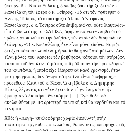
ὑπουργοῦ κ. Νίκου Ξυδάκη, ὁ ὁποῖος ὑπεστήριξε ὅτι τόν κ.
Κασσελάκη τόν ἔφερε ὁ κ. Τσίπρας. «Τό ὅτι τόν “φύτεψε” ὁ
Ἀλέξης Τσίπρας τό ὑποστηρίζει ὁ ἴδιος ὁ Στέφανος
Κασσελάκης, ὁ κ. Τσίπρας οὔτε ἐπιβεβαιώνει, οὔτε διαψεύδει»
εἶπε ὁ βουλευτής τοῦ ΣΥΡΙΖΑ, ἀφήνοντας νά ἐννοηθεῖ ὅτι ὁ
πρῶτος ἀποκαλύπτει τήν ἀλήθεια, τήν ὁποία δέν διαψεύδει ὁ
δεύτερος. «Ὁ κ. Κασσελάκης δέν εἶναι μόνο εἰκόνα. Νομίζω
ὅτι ἔχει κάποια πλαισίωση, ἡ ὁποία θά φανεῖ στό μέλλον. Δέν
εἶναι μόνος του. Κάποιοι τόν βοήθησαν, κάποιοι τόν στήριξαν,
κάποιοι τοῦ ἄνοιξαν τά μάτια, τοῦ ρύθμισαν τήν προεκλογική
του καμπάνια, ἡ ὁποία εἶχε ἐξαιρετικά καλό χρονισμό, ἦταν
μιά χορογραφία, δέν ἀναγκάστηκε (νά εἶναι ὑποψήφιος)»
προσέθεσε. Κατά τοῦ κ. Κασσελάκη ἔβαλε ὁ κ. Δημήτρης
Βίτσας λέγοντας ὅτι «δέν ἔχει οὔτε τή γνώση, οὔτε τήν
ἐμπειρία νά διοικήσει ἕνα κόμμα. […] Ἐγώ θέλω νά
ἀκολουθήσουμε μιά ἀριστερή πολιτική καί θά κερδηθεῖ καί τό
κέντρο.»
Χθές ἡ «Αὐγή» κυκλοφόρησε χωρίς διευθυντή στήν
ταυτότητά της, καθώς ὁ κ. Σπῦρος Ραπανάκης, ὑπέρμαχος τῆς
κ. Ἀχτσιόγλου, ὑπέβαλε τήν παραίτησή του. Φέρεται δέν νά