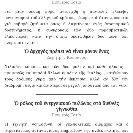
Εφημερίς Εστία
Γιά μιάν ἀκόμη φορά ἀνεδείχθη ἡ παντελής ἔλλειψις
συντονισμοῦ τοῦ ἑλληνικοῦ κράτους, ἀκόμη καί ὅταν πρόκειται
γιά σοβαρά ζητήματα ὅπως ἡ διερεύνησις ἑνός ἀεροπορικοῦ
δυστυχήματος, ἡ σύγκρουσις τῶν δύο πυροσβεστικῶν
ἑλικοπτέρων κατά τήν ὁποία σκοτώθηκαν δύο μέλη τῶν
πληρωμάτων τους.
Ὁ ἀρχηγός πρέπει νά εἶναι μόνον ἕνας
Δημήτρης Καπράνος
Χιλιάδες κόσμος, καί τῶν δύο φύλων καί κάθε ἡλικίας –
προφανῶς καί ὀπαδοί ἄλλων ὁμάδων τῆς Ἰταλίας–, κατέκλυσαν
τούς δρόμους γύρω ἀπό τήν ἐκκλησία, ἀλλά καί ὅλη τήν
διαδρομή, δεξιά καί ἀριστερά, σέ μεγάλη ἀπόσταση ἀπό τόν ναό.
Ὁ ρόλος τοῦ ἐνεργειακοῦ πυλῶνος στό διεθνές
γίγνεσθαι
Εφημερίς Εστία
Ἡ τεχνητή νοημοσύνη, οἱ γεωπολιτικές διαμάχες καί ὁ
στρατιωτικός ἀνταγωνισμός ἐπηρεάζουν τήν ἀνθεκτικότητα τῶν