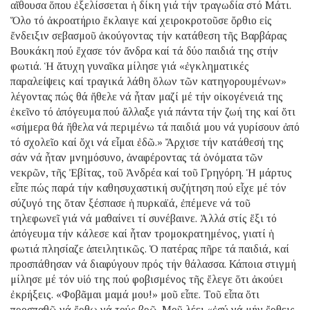
αἴθουσα ὅπου ἐξελίσσεται ἡ δίκη γιά τήν τραγωδία στό Μάτι.
Ὅλο τό ἀκροατήριο ἔκλαιγε καί χειροκροτοῦσε ὄρθιο εἰς
ἔνδειξιν σεβασμοῦ ἀκούγοντας τήν κατάθεση τῆς Βαρβάρας
Βουκάκη πού ἔχασε τόν ἄνδρα καί τά δύο παιδιά της στήν
φωτιά. Ἡ ἄτυχη γυναῖκα μίλησε γιά «ἐγκληματικές
παραλείψεις καί τραγικά λάθη ὅλων τῶν κατηγορουμένων»
λέγοντας πώς θά ἤθελε νά ἦταν μαζί μέ τήν οἰκογένειά της
ἐκεῖνο τό ἀπόγευμα πού ἄλλαξε γιά πάντα τήν ζωή της καί ὅτι
«σήμερα θά ἤθελα νά περιμένω τά παιδιά μου νά γυρίσουν ἀπό
τό σχολεῖο καί ὄχι νά εἶμαι ἐδῶ.» Ἄρχισε τήν κατάθεσή της
σάν νά ἦταν μνημόσυνο, ἀναφέροντας τά ὀνόματα τῶν
νεκρῶν, τῆς Ἐβίτας, τοῦ Ἀνδρέα καί τοῦ Γρηγόρη. Ἡ μάρτυς
εἶπε πώς παρά τήν καθησυχαστική συζήτηση πού εἶχε μέ τόν
σύζυγό της ὅταν ξέσπασε ἡ πυρκαϊά, ἐπέμενε νά τοῦ
τηλεφωνεῖ γιά νά μαθαίνει τί συνέβαινε. Ἀλλά στίς ἕξι τό
ἀπόγευμα τήν κάλεσε καί ἦταν τρομοκρατημένος, γιατί ἡ
φωτιά πλησίαζε ἀπειλητικῶς. Ὁ πατέρας πῆρε τά παιδιά, καί
προσπάθησαν νά διαφύγουν πρός τήν θάλασσα. Κάποια στιγμή
μίλησε μέ τόν υἱό της πού φοβισμένος τῆς ἔλεγε ὅτι ἀκούει
ἐκρήξεις. «Φοβᾶμαι μαμά μου!» μοῦ εἶπε. Τοῦ εἶπα ὅτι
προσπαθῶ νά ἔρθω νά τούς βρῶ. Μοῦ λέει «ἐσύ νά μήν ἔρθεις,