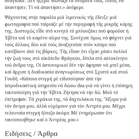
ἀνάγκασε; Δέν ἤξερα. Φώναζα τά ὀνόματά τους. Ποιός νά
ἀπαντήσει; Τί νά ἀπαντήσει;» ἀνέφερε.
Ψάχνοντας στήν παραλία μιά λιμενικός τῆς ἔδειξε μιά
φωτογραφία πού ταίριαζε μέ τήν περιγραφή τῆς μικρῆς κόρης
της. Δυστυχῶς εἶδε στό κινητό τό μπλουζάκι πού φοροῦσε ἡ
Ἐβίτα καί τό καμένο σῶμα της. Συνέχισε ὅμως νά ψάχνει γιά
τούς ἄλλους δύο καί τούς ἀναζητοῦσε στόν κόσμο πού
κατέβαινε ἀπό τίς βάρκες. Τῆς εἶπαν ὅτι εἶχαν χάσει πολλοί
τήν ζωή τους στό οἰκόπεδο Φράγκου, δίπλα στό αὐτοκίνητο
τοῦ ἄνδρα της. Οἱ ἀστυνομικοί δέν τήν ἄφησαν νά μπεῖ μέσα,
καί ἄρχισε ἡ διαδικασία ἀναγνωρίσεως στό Σχιστό καί στοῦ
Γουδῆ. «Κάποια στιγμή μέ εἰδοποίησαν ἀπό τήν
ἰατροδικαστική ὑπηρεσία νά δώσω dna γιά νά γίνει ἡ ἐπίσημη
ταυτοποίηση γιά τήν Ἐβίτα. Ζήτησα νά τήν δῶ. Μοῦ τό
ἐπέτρεψαν. Τά χεράκια της, τά δαχτυλάκια της. Ἤξερα γιά
τόν ἄντρα μου, ἀλλά εὐχόμουν γιά τόν Ἀντρέα μου. Μέχρι
τελευταία στιγμή ἤλπιζα ἀκόμα. Μέ ἐνημέρωσαν ὅτι
ταυτοποιήθηκε καί ὁ Ἀντρέας μου.»
Ειδήσεις / Άρθρα