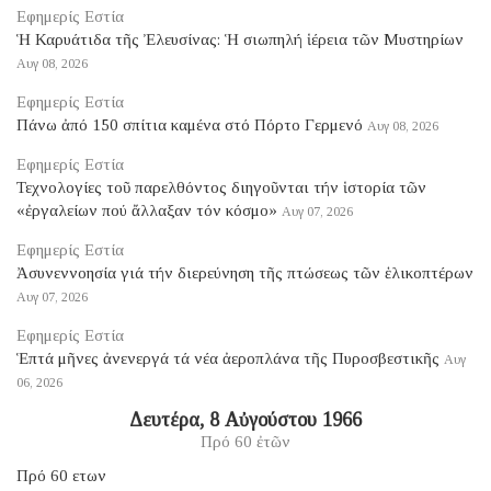
Εφημερίς Εστία
Ἡ Καρυάτιδα τῆς Ἐλευσίνας: Ἡ σιωπηλή ἱέρεια τῶν Μυστηρίων
Αυγ 08, 2026
Εφημερίς Εστία
Πάνω ἀπό 150 σπίτια καμένα στό Πόρτο Γερμενό
Αυγ 08, 2026
Εφημερίς Εστία
Τεχνολογίες τοῦ παρελθόντος διηγοῦνται τήν ἱστορία τῶν
«ἐργαλείων πού ἄλλαξαν τόν κόσμο»
Αυγ 07, 2026
Εφημερίς Εστία
Ἀσυνεννοησία γιά τήν διερεύνηση τῆς πτώσεως τῶν ἑλικοπτέρων
Αυγ 07, 2026
Εφημερίς Εστία
Ἑπτά μῆνες ἀνενεργά τά νέα ἀεροπλάνα τῆς Πυροσβεστικῆς
Αυγ
06, 2026
Δευτέρα, 8 Αὐγούστου 1966
Πρό 60 ἐτῶν
Πρό 60 ετων