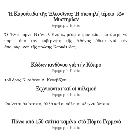
Ἡ Καρυάτιδα τῆς Ἐλευσίνας: Ἡ σιωπηλή ἱέρεια τῶν
Μυστηρίων
Εφημερίς Εστία
Ὁ Ἔντουαρντ Ντάνιελ Κλάρκ, μέσῳ δωροδοκίας, κατάφερε νά
πάρει ἀπό τόν κυβερνήτη τῆς Ἀθήνας ἄδεια γιά τήν
ἀπομάκρυνση τῆς πρώτης Καρυάτιδας
Κώδων κινδύνου γιά τήν Κύπρο
Εφημερίς Εστία
τοῦ δρος Κυριάκου Α. Κενεβέζου
Ξεχνιοῦνται καί οἱ πόλεμοι!
Εφημερίς Εστία
Φαίνεται ἀπίστευτο, ἀλλά καί οἱ πόλεμοι «ξεχνιοῦνται».
Πάνω ἀπό 150 σπίτια καμένα στό Πόρτο Γερμενό
Εφημερίς Εστία