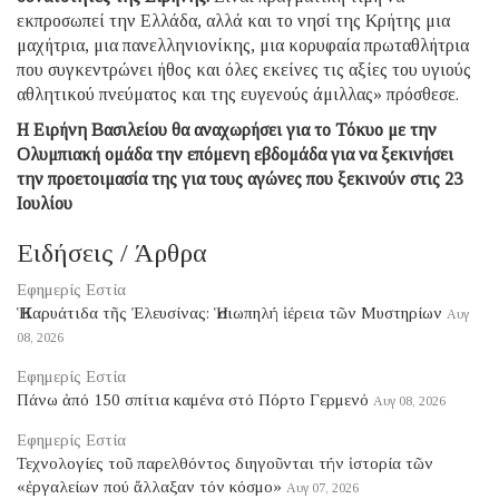
εκπροσωπεί την Ελλάδα, αλλά και το νησί της Κρήτης μια
μαχήτρια, μια πανελληνιονίκης, μια κορυφαία πρωταθλήτρια
που συγκεντρώνει ήθος και όλες εκείνες τις αξίες του υγιούς
αθλητικού πνεύματος και της ευγενούς άμιλλας» πρόσθεσε.
Η Ειρήνη Βασιλείου θα αναχωρήσει για το Τόκυο με την
Ολυμπιακή ομάδα την επόμενη εβδομάδα για να ξεκινήσει
την προετοιμασία της για τους αγώνες που ξεκινούν στις 23
Ιουλίου
Ειδήσεις / Άρθρα
Εφημερίς Εστία
Ἡ Καρυάτιδα τῆς Ἐλευσίνας: Ἡ σιωπηλή ἱέρεια τῶν Μυστηρίων
Αυγ
08, 2026
Εφημερίς Εστία
Πάνω ἀπό 150 σπίτια καμένα στό Πόρτο Γερμενό
Αυγ 08, 2026
Εφημερίς Εστία
Τεχνολογίες τοῦ παρελθόντος διηγοῦνται τήν ἱστορία τῶν
«ἐργαλείων πού ἄλλαξαν τόν κόσμο»
Αυγ 07, 2026