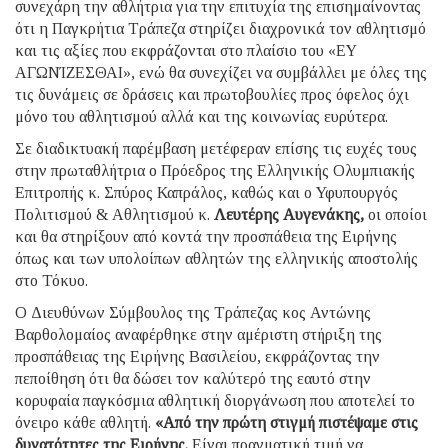
συνεχάρη την αθλήτρια για την επιτυχία της επισημαίνοντας
ότι η Παγκρήτια Τράπεζα στηρίζει διαχρονικά τον αθλητισμό
και τις αξίες που εκφράζονται στο πλαίσιο του «ΕΥ
ΑΓΩΝΊΖΕΣΘΑΙ», ενώ θα συνεχίζει να συμβάλλει με όλες της
τις δυνάμεις σε δράσεις και πρωτοβουλίες προς όφελος όχι
μόνο του αθλητισμού αλλά και της κοινωνίας ευρύτερα.
Σε διαδικτυακή παρέμβαση μετέφεραν επίσης τις ευχές τους
στην πρωταθλήτρια ο Πρόεδρος της Ελληνικής Ολυμπιακής
Επιτροπής κ. Σπύρος Καπράλος, καθώς και ο Υφυπουργός
Πολιτισμού & Αθλητισμού κ.
Λευτέρης Αυγενάκης,
οι οποίοι
και θα στηρίξουν από κοντά την προσπάθεια της Ειρήνης
όπως και των υπολοίπων αθλητών της ελληνικής αποστολής
στο Τόκυο.
Ο Διευθύνων Σύμβουλος της Τράπεζας κος Αντώνης
Βαρθολομαίος αναφέρθηκε στην αμέριστη στήριξη της
προσπάθειας της Ειρήνης Βασιλείου, εκφράζοντας την
πεποίθηση ότι θα δώσει τον καλύτερό της εαυτό στην
κορυφαία παγκόσμια αθλητική διοργάνωση που αποτελεί το
όνειρο κάθε αθλητή.
«Από την πρώτη στιγμή πιστέψαμε στις
δυνατότητες της Ειρήνης.
Είναι πραγματική τιμή να