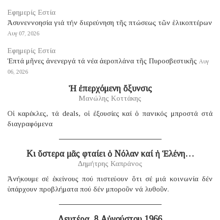
Εφημερίς Εστία
Ἀσυνεννοησία γιά τήν διερεύνηση τῆς πτώσεως τῶν ἑλικοπτέρων
Αυγ 07, 2026
Εφημερίς Εστία
Ἑπτά μῆνες ἀνενεργά τά νέα ἀεροπλάνα τῆς Πυροσβεστικῆς
Αυγ
06, 2026
Ἡ ἐπερχόμενη ὄξυνσις
Μανώλης Κοττάκης
Οἱ καρέκλες, τά deals, οἱ ἐξουσίες καί ὁ πανικός μπροστά στά
διαγραφόμενα
Κι ὕστερα μᾶς φταίει ὁ Νόλαν καί ἡ Ἑλένη…
Δημήτρης Καπράνος
Ἀνήκουμε σέ ἐκείνους πού πιστεύουν ὅτι σέ μιά κοινωνία δέν
ὑπάρχουν προβλήματα πού δέν μποροῦν νά λυθοῦν.
Δευτέρα, 8 Αὐγούστου 1966