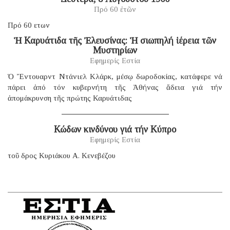
Πρό 60 ἐτῶν
Πρό 60 ετων
Ἡ Καρυάτιδα τῆς Ἐλευσίνας: Ἡ σιωπηλή ἱέρεια τῶν
Μυστηρίων
Εφημερίς Εστία
Ὁ Ἔντουαρντ Ντάνιελ Κλάρκ, μέσῳ δωροδοκίας, κατάφερε νά
πάρει ἀπό τόν κυβερνήτη τῆς Ἀθήνας ἄδεια γιά τήν
ἀπομάκρυνση τῆς πρώτης Καρυάτιδας
Κώδων κινδύνου γιά τήν Κύπρο
Εφημερίς Εστία
τοῦ δρος Κυριάκου Α. Κενεβέζου