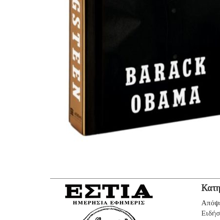
Κατη
Απόψ
Ειδήσ