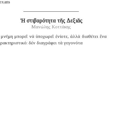
exans
Ἡ στιβαρότητα τῆς Δεξιᾶς
Μανώλης Κοττάκης
μνήμη μπορεῖ νά ὑποχωρεῖ ἐνίοτε, ἀλλά διαθέτει ἕνα
ρακτηριστικό: δέν διαγράφει τά γεγονότα