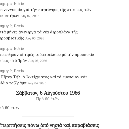
ημερίς Εστία
συνεννοησία γιά τήν διερεύνηση τῆς πτώσεως τῶν
λικοπτέρων
Αυγ 07, 2026
ημερίς Εστία
πτά μῆνες ἀνενεργά τά νέα ἀεροπλάνα τῆς
υροσβεστικῆς
Αυγ 06, 2026
ημερίς Εστία
ειώθησαν οἱ τιμές τοῦ πετρελαίου μέ τήν προσδοκία
ύσεως στό Ἰράν
Αυγ 05, 2026
ημερίς Εστία
Πῆτερ Τήλ, ὁ Ἀντίχριστος καί τό «μεσσιανικό»
έδιο τοῦ Τράμπ
Αυγ 04, 2026
Σάββατον, 6 Αὐγούστου 1966
Πρό 60 ἐτῶν
ρό 60 ετων
περπτήσεις πάνω ἀπό νησιά καί παραβιάσεις