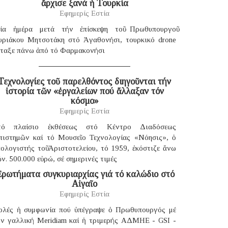
ἄρχισε ξανά ἡ Τουρκία
Εφημερίς Εστία
ία ἡμέρα μετά τήν ἐπίσκεψη τοῦ Πρωθυπουργοῦ
υριάκου Μητσοτάκη στό Ἀγαθονήσι, τουρκικό drone
έταξε πάνω ἀπό τό Φαρμακονήσι
Τεχνολογίες τοῦ παρελθόντος διηγοῦνται τήν
ἱστορία τῶν «ἐργαλείων πού ἄλλαξαν τόν
κόσμο»
Εφημερίς Εστία
τό πλαίσιο ἐκθέσεως στό Κέντρο Διαδόσεως
πιστημῶν καί τό Μουσεῖο Τεχνολογίας «Νόησις», ὁ
ολογιστής τοῦ Ἀριστοτελείου, τό 1959, ἐκόστιζε ἄνω
ν. 500.000 εὐρώ, σέ σημερινές τιμές
ρωτήματα συγκυριαρχίας γιά τό καλώδιο στό
Αἰγαῖο
Εφημερίς Εστία
ολές ἡ συμφωνία πού ὑπέγραψε ὁ Πρωθυπουργός μέ
ήν γαλλική Μeridiam καί ἡ τριμερής ΑΔΜΗΕ - GSI -