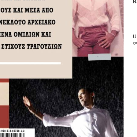
N
H 
χα