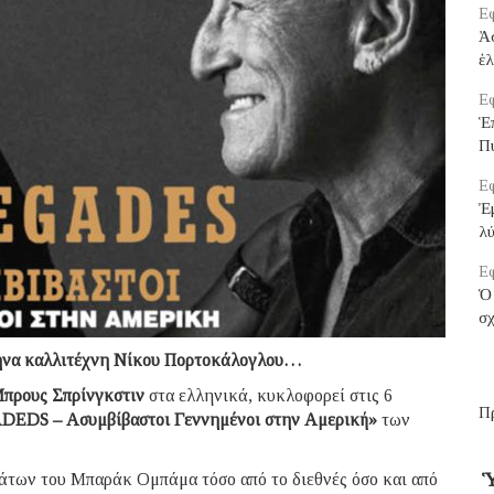
Εφ
Ἀ
ἑ
Εφ
Ἑ
Π
Εφ
Ἐμ
λ
Εφ
Ὁ 
σχ
ληνα καλλιτέχνη Νίκου Πορτοκάλογλου…
πρους Σπρίνγκστιν
στα ελληνικά, κυκλοφορεί στις 6
Π
EDS – Ασυμβίβαστοι Γεννημένοι στην Αμερική»
των
Ὑ
των του Μπαράκ Ομπάμα τόσο από το διεθνές όσο και από