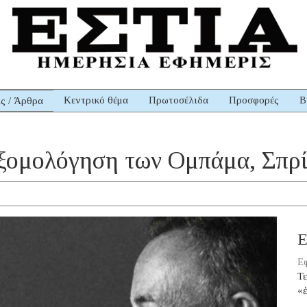
Κεντρικό θέμα
Πρωτοσέλιδα
Προσφορές
Β
ις / Άρθρα
 εξομολόγηση των Ομπάμα, Σπρί
Ε
Εφ
Τε
«