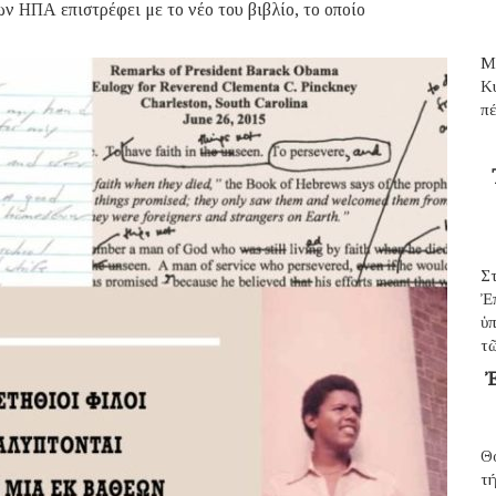
ν ΗΠΑ επιστρέφει με το νέο του βιβλίο, το οποίο
Μ
Κ
π
Σ
Ἐ
ὑπ
τῶ
Ἐ
Θ
τ