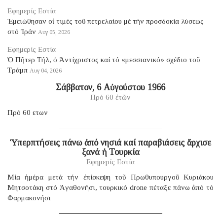
Εφημερίς Εστία
Ἐμειώθησαν οἱ τιμές τοῦ πετρελαίου μέ τήν προσδοκία λύσεως
στό Ἰράν
Αυγ 05, 2026
Εφημερίς Εστία
Ὁ Πῆτερ Τήλ, ὁ Ἀντίχριστος καί τό «μεσσιανικό» σχέδιο τοῦ
Τράμπ
Αυγ 04, 2026
Σάββατον, 6 Αὐγούστου 1966
Πρό 60 ἐτῶν
Πρό 60 ετων
Ὑπερπτήσεις πάνω ἀπό νησιά καί παραβιάσεις ἄρχισε
ξανά ἡ Τουρκία
Εφημερίς Εστία
Μία ἡμέρα μετά τήν ἐπίσκεψη τοῦ Πρωθυπουργοῦ Κυριάκου
Μητσοτάκη στό Ἀγαθονήσι, τουρκικό drone πέταξε πάνω ἀπό τό
Φαρμακονήσι