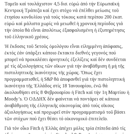
Ταμεῖο καί τουλάχιστον 4,5 δισ. εὐρώ ἀπό τήν Εὐρωπαϊκή
Κεντρική Τράπεζα καί ἔχει στόχο νά ἐπέλθει μείωσις τοῦ
ἐτησίου κονδυλίου γιά τούς τόκους κατά περίπου 200 ἑκατ.
εὐρώ καί μάλιστα χωρίς νά μειωθεῖ ἡ χρονική περίοδος γιά
τήν ὁποία θά εἶναι ἀπολύτως ἐξασφαλισμένη ἡ ἐξυπηρέτησις
τοῦ ἑλληνικοῦ χρέους.
Ἡ ἔκδοσις τοῦ 5ετοῦς ὁμολόγου εἶναι εἰλημμένη ἀπόφασις,
ἐκτός ἐάν ὑπάρξει κάποιο ἔκτακτο διεθνές γεγονός πού
μπορεῖ νά προκαλέσει ἀρνητικές ἐξελίξεις καί δέν συνδέεται
μέ τίς ἀξιολογήσεις τῶν οἴκων γιά τήν ἀναβάθμιση ἤ μή τῆς
πιστοληπτικῆς ἱκανότητος τῆς χώρας. Ὅπως ἔχει
προγραμματισθεῖ, ἡ S&P θά ἀποφανθεῖ γιά τήν πιστοληπτική
ἱκανότητα τῆς Ἑλλάδος στίς 18 Ἰανουαρίου, ἐνῶ θά
ἀκολουθήσει στίς 8 Φεβρουαρίου ἡ Fitch καί τήν 1η Μαρτίου ἡ
Moody’s. Ὁ ΟΔΔΗΧ δέν φαίνεται νά ποντάρει σέ κάποια
ἀναβάθμιση τῆς ἑλληνικῆς οἰκονομίας ἀπό τούς οἴκους
ἀξιολογήσεως καί προχωρεῖ στόν προγραμματισμό τοῦ βάσει
τῶν στόχων πού ἔχει θέσει τό οἰκονομικό ἐπιτελεῖο.
Γιά τόν οἶκο Fitch ἡ Ἑλλάς ἀπέχει μόλις τρία ἐπίπεδα ἀπό τίς