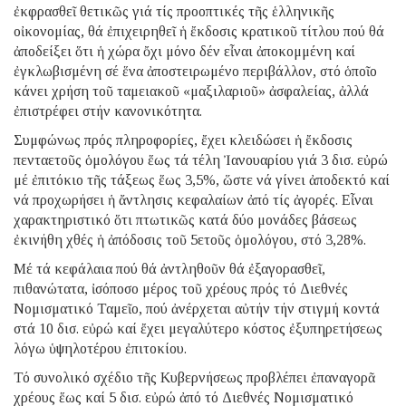
ἐκφρασθεῖ θετικῶς γιά τίς προοπτικές τῆς ἑλληνικῆς
οἰκονομίας, θά ἐπιχειρηθεῖ ἡ ἔκδοσις κρατικοῦ τίτλου πού θά
ἀποδείξει ὅτι ἡ χώρα ὄχι μόνο δέν εἶναι ἀποκομμένη καί
ἐγκλωβισμένη σέ ἕνα ἀποστειρωμένο περιβάλλον, στό ὁποῖο
κάνει χρήση τοῦ ταμειακοῦ «μαξιλαριοῦ» ἀσφαλείας, ἀλλά
ἐπιστρέφει στήν κανονικότητα.
Συμφώνως πρός πληροφορίες, ἔχει κλειδώσει ἡ ἔκδοσις
πενταετοῦς ὁμολόγου ἕως τά τέλη Ἰανουαρίου γιά 3 δισ. εὐρώ
μέ ἐπιτόκιο τῆς τάξεως ἕως 3,5%, ὥστε νά γίνει ἀποδεκτό καί
νά προχωρήσει ἡ ἄντλησις κεφαλαίων ἀπό τίς ἀγορές. Εἶναι
χαρακτηριστικό ὅτι πτωτικῶς κατά δύο μονάδες βάσεως
ἐκινήθη χθές ἡ ἀπόδοσις τοῦ 5ετοῦς ὁμολόγου, στό 3,28%.
Μέ τά κεφάλαια πού θά ἀντληθοῦν θά ἐξαγορασθεῖ,
πιθανώτατα, ἰσόποσο μέρος τοῦ χρέους πρός τό Διεθνές
Νομισματικό Ταμεῖο, πού ἀνέρχεται αὐτήν τήν στιγμή κοντά
στά 10 δισ. εὐρώ καί ἔχει μεγαλύτερο κόστος ἐξυπηρετήσεως
λόγω ὑψηλοτέρου ἐπιτοκίου.
Τό συνολικό σχέδιο τῆς Κυβερνήσεως προβλέπει ἐπαναγορᾶ
χρέους ἕως καί 5 δισ. εὐρώ ἀπό τό Διεθνές Νομισματικό