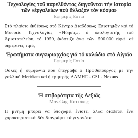
Τεχνολογίες τοῦ παρελθόντος διηγοῦνται τήν ἱστορία
τῶν «ἐργαλείων πού ἄλλαξαν τόν κόσμο»
Εφημερίς Εστία
Στό πλαίσιο ἐκθέσεως στό Κέντρο Διαδόσεως Ἐπιστημῶν καί τό
Μουσεῖο Τεχνολογίας «Νόησις», ὁ ὑπολογιστής τοῦ
Ἀριστοτελείου, τό 1959, ἐκόστιζε ἄνω τῶν. 500.000 εὐρώ, σέ
σημερινές τιμές
Ἐρωτήματα συγκυριαρχίας γιά τό καλώδιο στό Αἰγαῖο
Εφημερίς Εστία
Θολές ἡ συμφωνία πού ὑπέγραψε ὁ Πρωθυπουργός μέ τήν
γαλλική Μeridiam καί ἡ τριμερής ΑΔΜΗΕ - GSI - Nexans
Ἡ στιβαρότητα τῆς Δεξιᾶς
Μανώλης Κοττάκης
H μνήμη μπορεῖ νά ὑποχωρεῖ ἐνίοτε, ἀλλά διαθέτει ἕνα
χαρακτηριστικό: δέν διαγράφει τά γεγονότα