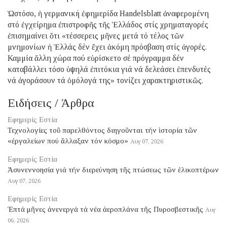
Ὡστόσο, ἡ γερμανική ἐφημερίδα Ηandelsblatt ἀναφερομένη
στό ἐγχείρημα ἐπιστροφῆς τῆς Ἑλλάδος στίς χρηματαγορές
ἐπισημαίνει ὅτι «τέσσερεις μῆνες μετά τό τέλος τῶν
μνημονίων ἡ Ἑλλάς δέν ἔχει ἀκόμη πρόσβαση στίς ἀγορές.
Καμμία ἄλλη χώρα πού εὑρίσκετο σέ πρόγραμμα δέν
καταβάλλει τόσο ὑψηλά ἐπιτόκια γιά νά δελεάσει ἐπενδυτές
νά ἀγοράσουν τά ὁμόλογά της» τονίζει χαρακτηριστικῶς.
Ειδήσεις / Άρθρα
Εφημερίς Εστία
Τεχνολογίες τοῦ παρελθόντος διηγοῦνται τήν ἱστορία τῶν
«ἐργαλείων πού ἄλλαξαν τόν κόσμο»
Αυγ 07, 2026
Εφημερίς Εστία
Ἀσυνεννοησία γιά τήν διερεύνηση τῆς πτώσεως τῶν ἑλικοπτέρων
Αυγ 07, 2026
Εφημερίς Εστία
Ἑπτά μῆνες ἀνενεργά τά νέα ἀεροπλάνα τῆς Πυροσβεστικῆς
Αυγ
06, 2026