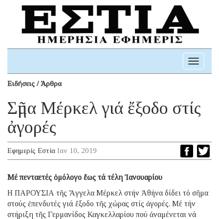
Toggle
navigati
Ειδήσεις / Άρθρα
Σῆμα Μέρκελ γιά ἔξοδο στίς
ἀγορές
Εφημερίς Εστία
Ιαν 10, 2019
Μέ πενταετές ὁμόλογο ἕως τά τέλη Ἰανουαρίου
Η ΠΑΡΟΥΣΙΑ τῆς Ἄγγελα Μέρκελ στήν Ἀθήνα δίδει τό σῆμα
στούς ἐπενδυτές γιά ἔξοδο τῆς χώρας στίς ἀγορές. Μέ τήν
στήριξη τῆς Γερμανίδος Καγκελλαρίου πού ἀναμένεται νά