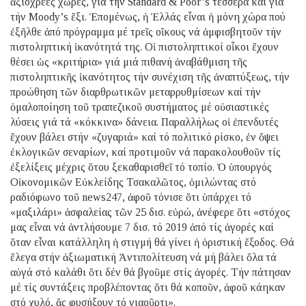
ἀξιόχρεες χῶρες, γιά τήν Standard & Poor’s τέσσερα καί γιά
τήν Moody’s ἕξι. Ἑπομένως, ἡ Ἑλλάς εἶναι ἡ μόνη χώρα πού
ἐξῆλθε ἀπό πρόγραμμα μέ τρεῖς οἴκους νά ἀμφισβητοῦν τήν
πιστοληπτική ἱκανότητά της. Οἱ πιστοληπτικοί οἶκοι ἔχουν
θέσει ὡς «κριτήρια» γιά μιά πιθανή ἀναβάθμιση τῆς
πιστοληπτικῆς ἱκανότητος τήν συνέχιση τῆς ἀναπτύξεως, τήν
προώθηση τῶν διαρθρωτικῶν μεταρρυθμίσεων καί τήν
ὁμαλοποίηση τοῦ τραπεζικοῦ συστήματος μέ οὐσιαστικές
λύσεις γιά τά «κόκκινα» δάνεια. Παραλλήλως οἱ ἐπενδυτές
ἔχουν βάλει στήν «ζυγαριά» καί τό πολιτικό ρίσκο, ἐν ὄψει
ἐκλογικῶν σεναρίων, καί προτιμοῦν νά παρακολουθοῦν τίς
ἐξελίξεις μέχρις ὅτου ξεκαθαρισθεῖ τό τοπίο. Ὁ ὑπουργός
Οἰκονομικῶν Εὐκλείδης Τσακαλῶτος, ὁμιλώντας στό
ραδιόφωνο τοῦ news247, ἀφοῦ τόνισε ὅτι ὑπάρχει τό
«μαξιλάρι» ἀσφαλείας τῶν 25 δισ. εὐρώ, ἀνέφερε ὅτι «στόχος
μας εἶναι νά ἀντλήσουμε 7 δισ. τό 2019 ἀπό τίς ἀγορές καί
ὅταν εἶναι κατάλληλη ἡ στιγμή θά γίνει ἡ ὁριστική ἔξοδος. Θά
ἔλεγα στήν ἀξιωματική Ἀντιπολίτευση νά μή βάλει ὅλα τά
αὐγά στό καλάθι ὅτι δέν θά βγοῦμε στίς ἀγορές. Τήν πάτησαν
μέ τίς συντάξεις προβλέποντας ὅτι θά κοποῦν, ἀφοῦ κάηκαν
στό χυλό, ἄς φυσήξουν τό γιαοῦρτι».