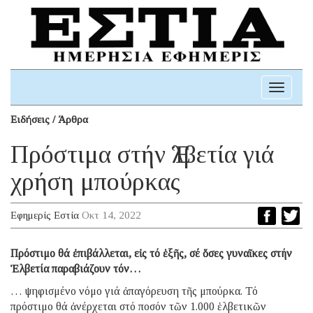
Toggle
navigati
Ειδήσεις / Άρθρα
Πρόστιμα στήν Ἑλβετία γιά
χρήση μπούρκας
Εφημερίς Εστία
Οκτ 14, 2022
Πρόστιμο θά ἐπιβάλλεται, εἰς τό ἑξῆς, σέ ὅσες γυναῖκες στήν
Ἑλβετία παραβιάζουν τόν…
… ψηφισμένο νόμο γιά ἀπαγόρευση τῆς μπούρκα. Τό
πρόστιμο θά ἀνέρχεται στό ποσόν τῶν 1.000 ἑλβετικῶν