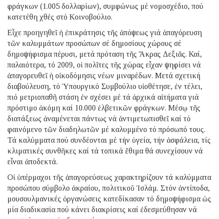
φράγκων (1.005 δολλαρίων), συμφώνως μέ νομοσχέδιο, πού
κατετέθη χθές στό Κοινοβούλιο.
Εἶχε προηγηθεῖ ἡ ἐπικράτησις τῆς ἀπόψεως γιά ἀπαγόρευση
τῶν καλυμμάτων προσώπων σέ δημοσίους χώρους σέ
δημοψήφισμα πέρυσι, μετά πρόταση τῆς Ἄκρας Δεξιᾶς. Καί,
παλαιότερα, τό 2009, οἱ πολῖτες τῆς χώρας εἶχαν ψηφίσει νά
ἀπαγορευθεῖ ἡ οἰκοδόμησις νέων μιναρέδων. Μετά σχετική
διαβούλευση, τό Ὑπουργικό Συμβούλιο υἱοθέτησε, ἐν τέλει,
πιό μετριοπαθῆ στάση ἐν σχέσει μέ τά ἀρχικά αἰτήματα γιά
πρόστιμο ἀκόμη καί 10.000 ἑλβετικῶν φράγκων. Μέσῳ τῆς
διατάξεως ἀναμένεται πάντως νά ἀντιμετωπισθεῖ καί τό
φαινόμενο τῶν διαδηλωτῶν μέ καλυμμένο τό πρόσωπό τους.
Τά καλύμματα πού συνδέονται μέ τήν ὑγεία, τήν ἀσφάλεια, τίς
κλιματικές συνθῆκες καί τά τοπικά ἔθιμα θά συνεχίσουν νά
εἶναι ἀποδεκτά.
Οἱ ὑπέρμαχοι τῆς ἀπαγορεύσεως χαρακτηρίζουν τά καλύμματα
προσώπου σύμβολο ἀκραίου, πολιτικοῦ Ἰσλάμ. Στόν ἀντίποδα,
μουσουλμανικές ὀργανώσεις κατεδίκασαν τό δημοψήφισμα ὡς
μία διαδικασία πού κάνει διακρίσεις καί ἐδεσμεύθησαν νά