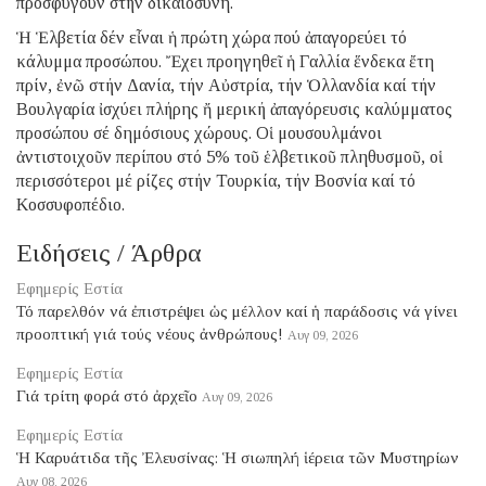
προσφύγουν στήν δικαιοσύνη.
Ἡ Ἑλβετία δέν εἶναι ἡ πρώτη χώρα πού ἀπαγορεύει τό
κάλυμμα προσώπου. Ἔχει προηγηθεῖ ἡ Γαλλία ἕνδεκα ἔτη
πρίν, ἐνῶ στήν Δανία, τήν Αὐστρία, τήν Ὁλλανδία καί τήν
Βουλγαρία ἰσχύει πλήρης ἤ μερική ἀπαγόρευσις καλύμματος
προσώπου σέ δημόσιους χώρους. Οἱ μουσουλμάνοι
ἀντιστοιχοῦν περίπου στό 5% τοῦ ἑλβετικοῦ πληθυσμοῦ, οἱ
περισσότεροι μέ ρίζες στήν Τουρκία, τήν Βοσνία καί τό
Κοσσυφοπέδιο.
Ειδήσεις / Άρθρα
Εφημερίς Εστία
Τό παρελθόν νά ἐπιστρέψει ὡς μέλλον καί ἡ παράδοσις νά γίνει
προοπτική γιά τούς νέους ἀνθρώπους!
Αυγ 09, 2026
Εφημερίς Εστία
Γιά τρίτη φορά στό ἀρχεῖο
Αυγ 09, 2026
Εφημερίς Εστία
Ἡ Καρυάτιδα τῆς Ἐλευσίνας: Ἡ σιωπηλή ἱέρεια τῶν Μυστηρίων
Αυγ 08, 2026