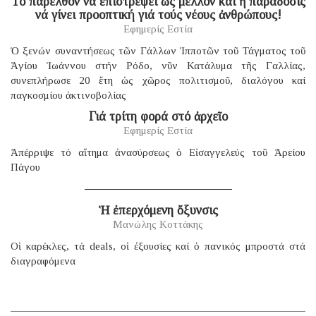
Τό παρελθόν νά ἐπιστρέψει ὡς μέλλον καί ἡ παράδοσις
νά γίνει προοπτική γιά τούς νέους ἀνθρώπους!
Εφημερίς Εστία
Ὁ ξενών συναντήσεως τῶν Γάλλων Ἱπποτῶν τοῦ Τάγματος τοῦ
Ἁγίου Ἰωάννου στήν Ρόδο, νῦν Κατάλυμα τῆς Γαλλίας,
συνεπλήρωσε 20 ἔτη ὡς χῶρος πολιτισμοῦ, διαλόγου καί
παγκοσμίου ἀκτινοβολίας
Γιά τρίτη φορά στό ἀρχεῖο
Εφημερίς Εστία
Ἀπέρριψε τό αἴτημα ἀνασύρσεως ὁ Εἰσαγγελεύς τοῦ Ἀρείου
Πάγου
Ἡ ἐπερχόμενη ὄξυνσις
Μανώλης Κοττάκης
Οἱ καρέκλες, τά deals, οἱ ἐξουσίες καί ὁ πανικός μπροστά στά
διαγραφόμενα