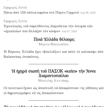
Εφημερίς Εστία
Πάνω ἀπό 150 σπίτια καμένα στό Πόρτο Γερμενό
Αυγ 08, 2026
Εφημερίς Εστία
Τεχνολογίες τοῦ παρελθόντος διηγοῦνται τήν ἱστορία τῶν
«ἐργαλείων πού ἄλλαξαν τόν κόσμο»
Αυγ 07, 2026
​ Ποιά Ἑλλάδα θέλουμε;
Μύρνα Νικολαΐδου
Ἡ Βόρειος Ἑλλάδα ἔχει «βουλιάξει» καί αὐτό τό καλοκαίρι ἀπό
Βαλκανίους ἐπισκέπτες.
Ἡ ἠχηρά σιωπή τοῦ ΠΑΣΟΚ «καίει» τήν Ἄννα
Διαμαντοπούλου
Μανώλης Κοττάκης
Οἱ πολιτικοί ἔχουν ὡς ἀποστολή νά ἀποκρύπτουν τίς εἰδήσεις καί
οἱ δημοσιογράφοι νά τίς ἀποκαλύπτουν