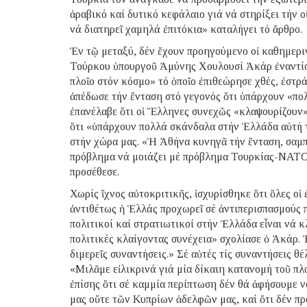
ἀραβικό καί δυτικό κεφάλαιο γιά νά στηρίξει τήν ο
νά διατηρεῖ χαμηλά ἐπιτόκια» καταλήγει τό ἄρθρο.
Ἐν τῷ μεταξύ, δέν ἔχουν προηγούμενο οἱ καθημερινέ
Τούρκου ὑπουργοῦ Ἀμύνης Χουλουσί Ἀκάρ ἐναντίο
πλοῖο στόν κόσμο» τό ὁποῖο ἐπιθεώρησε χθές, ἐστ
ἀπέδωσε τήν ἔνταση στό γεγονός ὅτι ὑπάρχουν «π
ἐπανέλαβε ὅτι οἱ Ἕλληνες συνεχῶς «κλαψουρίζουν»
ὅτι «ὑπάρχουν πολλά σκάνδαλα στήν Ἑλλάδα αὐτή τ
στήν χώρα μας. «Ἡ Ἀθήνα κυνηγᾶ τήν ἔνταση, σαμπ
πρόβλημα νά μοιάζει μέ πρόβλημα Τουρκίας-ΝΑΤΟ κ
προσέθεσε.
Χωρίς ἴχνος αὐτοκριτικῆς, ἰσχυρίσθηκε ὅτι ὅλες οἱ
ἀντιθέτως ἡ Ἑλλάς προχωρεῖ σέ ἀντιπερισπασμούς 
πολιτικοί καί στρατιωτικοί στήν Ἑλλάδα εἶναι νά 
πολιτικές κλαίγοντας συνέχεια» σχολίασε ὁ Ἀκάρ. 
διμερεῖς συναντήσεις.» Σέ αὐτές τίς συναντήσεις θέ
«Μιλᾶμε εἰλικρινά γιά μία δίκαιη κατανομή τοῦ πλο
ἐπίσης ὅτι σέ καμμία περίπτωση δέν θά ἀφήσουμε νά
μας οὔτε τῶν Κυπρίων ἀδελφῶν μας, καί ὅτι δέν πρ