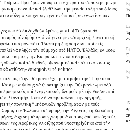
 ὁ Τοῦρκος Πρόεδρος νά σύρει τήν χώρα του σέ πόλεμο μέχρι
Εφ
υρκική οἰκονομία καί ἐξαθλίωσε τήν μεσαία τάξη πού ὁ ἴδιος
Ἑ
εριττό πόλεμο καί χειραγωγεῖ τά δικαστήρια ἐναντίον τῶν
Π
Εφ
γές πού θά διεξαχθοῦν ἐφέτος γιατί οἱ Τοῦρκοι θά
Ἐμ
ται πρός τόν δρόμο γιά νά γίνει μιά αὐταρχική, ἐπεκτατική
λ
υραλιστικό μονοπάτι. Ἰδιαίτερη ἔμφαση δίδει καί στίς
Εφ
ἀπειλεῖ νά πλήξει τήν σύμμαχο στό ΝΑΤΟ, Ἑλλάδα, ἐν μέσῳ
Ὁ 
σικοῦ ἀερίου, τήν Κύπρο καί τήν ὑποτιθέμενη
σ
αῖο –ἄν καί τό διεθνές οἰκονομικό καί πολιτικό κόστος
ικά ἀπίθανη» ἐπισημαίνει τό Politico.
Εφ
Ἡ
ὁ πόλεμος στήν Οὐκρανία ἔχει μετατρέψει τήν Τουρκία σέ
 Κατάφερε ἐπίσης νά ὑποστηρίξει τήν Οὐκρανία –μεταξύ
 ἐμπορικούς καί ἐνεργειακούς δεσμούς μέ τήν Ρωσσία καί
τόν Βλαντιμήρ Πούτιν ἤ νά προκαλέσει τήν ὀργή τῆς
Τά
ίψει τήν πολιτική “μηδενικῶν προβλημάτων μέ τούς
π
ν Συρία, τήν Ἑλλάδα, τό Ἰσραήλ, τήν Αἴγυπτο, τή Σαουδική
χρ
 μῆνες, ἄρχισε μιά προσέγγιση μέ ἀρκετούς ἀπό αὐτούς τούς
ἀ
έρσεων τῆς Ἀραβικῆς Ἄνοιξης πού ὑποστηρίχθηκε ἀπό τήν
ή του πολιτική, ἀλλά καί ἐπειδή χρειάζεται ἀπεγνωσμένα