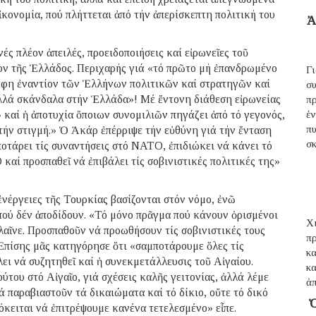
ἰκονομία, πού πλήττεται ἀπό τήν ἀπερίσκεπτη πολιτική του
Ἀ
ς πλέον ἀπειλές, προειδοποιήσεις καί εἰρωνεῖες τοῦ
ν τῆς Ἑλλάδος. Περιχαρής γιά «τό πρῶτο μή ἐπανδρωμένο
Γ
ράφη ἐναντίον τῶν Ἑλλήνων πολιτικῶν καί στρατηγῶν καί
σ
ολλά σκάνδαλα στήν Ἑλλάδα»! Μέ ἔντονη διάθεση εἰρωνείας
π
 καί ἡ ἀποτυχία ὅποιων συνομιλιῶν πηγάζει ἀπό τό γεγονός,
ἑ
π
ήν στιγμή.» Ὁ Ἀκάρ ἐπέρριψε τήν εὐθύνη γιά τήν ἔνταση
σ
οτάρει τίς συναντήσεις στό ΝΑΤΟ, ἐπιδιώκει νά κάνει τό
αί προσπαθεῖ νά ἐπιβάλει τίς σοβινιστικές πολιτικές της»
 ἐνέργειες τῆς Τουρκίας βασίζονται στόν νόμο, ἐνῶ
πού δέν ἀποδίδουν. «Τό μόνο πρᾶγμα πού κάνουν ὁρισμένοι
Χι
κλαῖνε. Προσπαθοῦν νά προωθήσουν τίς σοβινιστικές τους
π
Ἐπίσης μᾶς κατηγόρησε ὅτι «σαμποτάρουμε ὅλες τίς
κ
λει νά συζητηθεῖ καί ἡ συνεκμετάλλευσις τοῦ Αἰγαίου.
κ
ύτου στό Αἰγαῖο, γιά σχέσεις καλῆς γειτονίας, ἀλλά λέμε
ἀ
 παραβιαστοῦν τά δικαιώματα καί τό δίκιο, οὔτε τό δικό
Ὁ
όκειται νά ἐπιτρέψουμε κανένα τετελεσμένο» εἶπε.