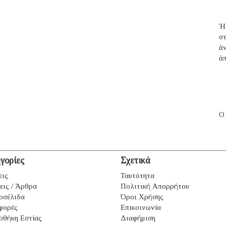
Ἡ
σ
ἀ
ἀπ
Ο
γορίες
Σχετικά
εις
Ταυτότητα
εις / Άρθρα
Πολιτική Απορρήτου
οσέλιδα
Όροι Χρήσης
φορές
Επικοινωνία
οθήκη Εστίας
Διαφήμιση