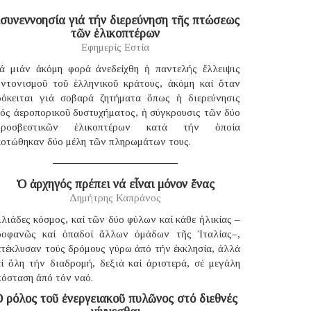
συνεννοησία γιά τήν διερεύνηση τῆς πτώσεως
τῶν ἑλικοπτέρων
Εφημερίς Εστία
ιά μιάν ἀκόμη φορά ἀνεδείχθη ἡ παντελής ἔλλειψις
υντονισμοῦ τοῦ ἑλληνικοῦ κράτους, ἀκόμη καί ὅταν
ρόκειται γιά σοβαρά ζητήματα ὅπως ἡ διερεύνησις
νός ἀεροπορικοῦ δυστυχήματος, ἡ σύγκρουσις τῶν δύο
υροσβεστικῶν ἑλικοπτέρων κατά τήν ὁποία
κοτώθηκαν δύο μέλη τῶν πληρωμάτων τους.
Ὁ ἀρχηγός πρέπει νά εἶναι μόνον ἕνας
Δημήτρης Καπράνος
λιάδες κόσμος, καί τῶν δύο φύλων καί κάθε ἡλικίας –
ροφανῶς καί ὀπαδοί ἄλλων ὁμάδων τῆς Ἰταλίας–,
ατέκλυσαν τούς δρόμους γύρω ἀπό τήν ἐκκλησία, ἀλλά
αί ὅλη τήν διαδρομή, δεξιά καί ἀριστερά, σέ μεγάλη
πόσταση ἀπό τόν ναό.
 ρόλος τοῦ ἐνεργειακοῦ πυλῶνος στό διεθνές