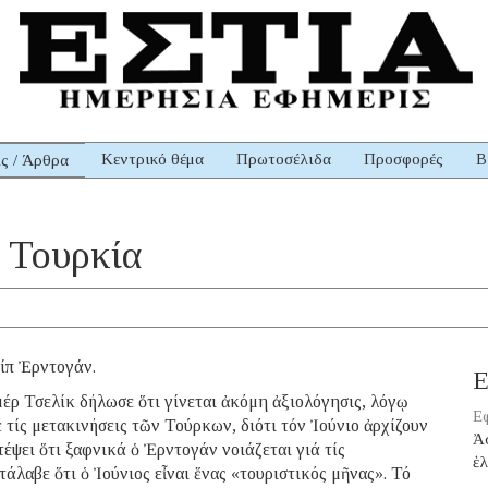
Κεντρικό θέμα
Πρωτοσέλιδα
Προσφορές
Β
ις / Άρθρα
ἡ Τουρκία
ίπ Ἐρντογάν.
Ε
 Τσελίκ δήλωσε ὅτι γίνεται ἀκόμη ἀξιολόγησις, λόγῳ
Εφ
τίς μετακινήσεις τῶν Τούρκων, διότι τόν Ἰούνιο ἀρχίζουν
Ἀ
τέψει ὅτι ξαφνικά ὁ Ἐρντογάν νοιάζεται γιά τίς
ἑ
άλαβε ὅτι ὁ Ἰούνιος εἶναι ἕνας «τουριστικός μῆνας». Τό