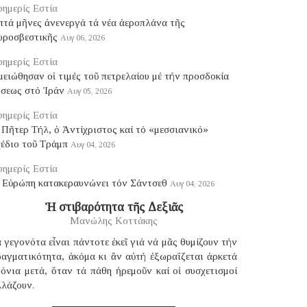
ημερίς Εστία
πτά μῆνες ἀνενεργά τά νέα ἀεροπλάνα τῆς
υροσβεστικῆς
Αυγ 06, 2026
ημερίς Εστία
ειώθησαν οἱ τιμές τοῦ πετρελαίου μέ τήν προσδοκία
ύσεως στό Ἰράν
Αυγ 05, 2026
ημερίς Εστία
Πῆτερ Τήλ, ὁ Ἀντίχριστος καί τό «μεσσιανικό»
χέδιο τοῦ Τράμπ
Αυγ 04, 2026
ημερίς Εστία
 Εὐρώπη κατακεραυνώνει τόν Σάντσεθ
Αυγ 04, 2026
Ἡ στιβαρότητα τῆς Δεξιᾶς
Μανώλης Κοττάκης
 γεγονότα εἶναι πάντοτε ἐκεῖ γιά νά μᾶς θυμίζουν τήν
ραγματικότητα, ἀκόμα κι ἄν αὐτή ἐξωραΐζεται ἀρκετά
όνια μετά, ὅταν τά πάθη ἠρεμοῦν καί οἱ συσχετισμοί
λλάζουν.