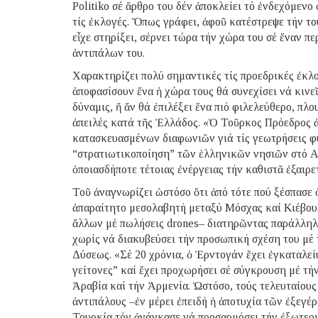
Politiko σέ ἄρθρο του δέν ἀποκλείει τό ἐνδεχόμενο
τίς ἐκλογές. Ὅπως γράφει, ἀφοῦ κατέστρεψε τήν το
εἶχε στηρίξει, σέρνει τώρα τήν χώρα του σέ ἕναν π
ἀντιπάλων του.
Χαρακτηρίζει πολύ σημαντικές τίς προεδρικές ἐκλο
ἀποφασίσουν ἕνα ἡ χώρα τους θά συνεχίσει νά κινεῖ
δύναμις, ἤ ἄν θά ἐπιλέξει ἕνα πιό φιλελεύθερο, πλο
ἀπειλές κατά τῆς Ἑλλάδος. «Ὁ Τοῦρκος Πρόεδρος 
κατασκευασμένων διαφωνιῶν γιά τίς γεωτρήσεις φυ
“στρατιωτικοποίηση” τῶν ἑλληνικῶν νησιῶν στό Αἰγ
ὁποιασδήποτε τέτοιας ἐνέργειας τήν καθιστᾶ ἐξαιρετ
Τοῦ ἀναγνωρίζει ὡστόσο ὅτι ἀπό τότε πού ξέσπασε 
ἀπαραίτητο μεσολαβητή μεταξύ Μόσχας καί Κιέβου.
ἄλλων μέ πωλήσεις drones– διατηρῶντας παράλληλα
χωρίς νά διακυβεύσει τήν προσωπική σχέση του μέ 
Δύσεως. «Σέ 20 χρόνια, ὁ Ἐρντογάν ἔχει ἐγκαταλε
γείτονες” καί ἔχει προχωρήσει σέ σύγκρουση μέ τή
Ἀραβία καί τήν Ἀρμενία. Ὡστόσο, τούς τελευταίους
ἀντιπάλους –ἐν μέρει ἐπειδή ἡ ἀποτυχία τῶν ἐξεγ
Τουρκία τόν ἀνάγκασε νά προσαρμόσει τήν ἐξωτερικ