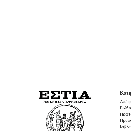
Κατη
Απόψ
Ειδήσ
Πρωτ
Προσ
Βιβλι