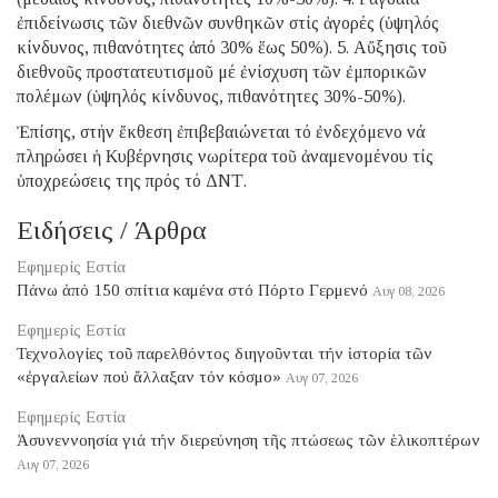
ἐπιδείνωσις τῶν διεθνῶν συνθηκῶν στίς ἀγορές (ὑψηλός
κίνδυνος, πιθανότητες ἀπό 30% ἕως 50%). 5. Αὔξησις τοῦ
διεθνοῦς προστατευτισμοῦ μέ ἐνίσχυση τῶν ἐμπορικῶν
πολέμων (ὑψηλός κίνδυνος, πιθανότητες 30%-50%).
Ἐπίσης, στήν ἔκθεση ἐπιβεβαιώνεται τό ἐνδεχόμενο νά
πληρώσει ἡ Κυβέρνησις νωρίτερα τοῦ ἀναμενομένου τίς
ὑποχρεώσεις της πρός τό ΔΝΤ.
Ειδήσεις / Άρθρα
Εφημερίς Εστία
Πάνω ἀπό 150 σπίτια καμένα στό Πόρτο Γερμενό
Αυγ 08, 2026
Εφημερίς Εστία
Τεχνολογίες τοῦ παρελθόντος διηγοῦνται τήν ἱστορία τῶν
«ἐργαλείων πού ἄλλαξαν τόν κόσμο»
Αυγ 07, 2026
Εφημερίς Εστία
Ἀσυνεννοησία γιά τήν διερεύνηση τῆς πτώσεως τῶν ἑλικοπτέρων
Αυγ 07, 2026