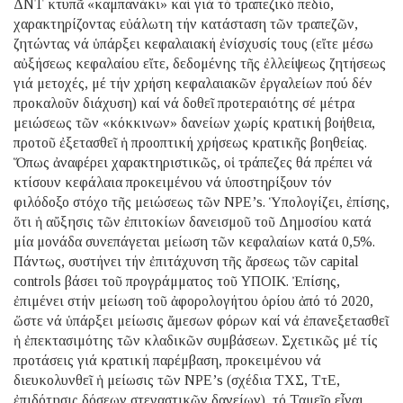
ΔΝΤ κτυπᾶ «καμπανάκι» καί γιά τό τραπεζικό πεδίο,
χαρακτηρίζοντας εὐάλωτη τήν κατάσταση τῶν τραπεζῶν,
ζητώντας νά ὑπάρξει κεφαλαιακή ἐνίσχυσίς τους (εἴτε μέσω
αὐξήσεως κεφαλαίου εἴτε, δεδομένης τῆς ἐλλείψεως ζητήσεως
γιά μετοχές, μέ τήν χρήση κεφαλαιακῶν ἐργαλείων πού δέν
προκαλοῦν διάχυση) καί νά δοθεῖ προτεραιότης σέ μέτρα
μειώσεως τῶν «κόκκινων» δανείων χωρίς κρατική βοήθεια,
προτοῦ ἐξετασθεῖ ἡ προοπτική χρήσεως κρατικῆς βοηθείας.
Ὅπως ἀναφέρει χαρακτηριστικῶς, οἱ τράπεζες θά πρέπει νά
κτίσουν κεφάλαια προκειμένου νά ὑποστηρίξουν τόν
φιλόδοξο στόχο τῆς μειώσεως τῶν NPE’s. Ὑπολογίζει, ἐπίσης,
ὅτι ἡ αὔξησις τῶν ἐπιτοκίων δανεισμοῦ τοῦ Δημοσίου κατά
μία μονάδα συνεπάγεται μείωση τῶν κεφαλαίων κατά 0,5%.
Πάντως, συστήνει τήν ἐπιτάχυνση τῆς ἄρσεως τῶν capital
controls βάσει τοῦ προγράμματος τοῦ ΥΠΟΙΚ. Ἐπίσης,
ἐπιμένει στήν μείωση τοῦ ἀφορολογήτου ὁρίου ἀπό τό 2020,
ὥστε νά ὑπάρξει μείωσις ἄμεσων φόρων καί νά ἐπανεξετασθεῖ
ἡ ἐπεκτασιμότης τῶν κλαδικῶν συμβάσεων. Σχετικῶς μέ τίς
προτάσεις γιά κρατική παρέμβαση, προκειμένου νά
διευκολυνθεῖ ἡ μείωσις τῶν NPE’s (σχέδια ΤΧΣ, ΤτΕ,
ἐπιδότησις δόσεων στεγαστικῶν δανείων), τό Ταμεῖο εἶναι