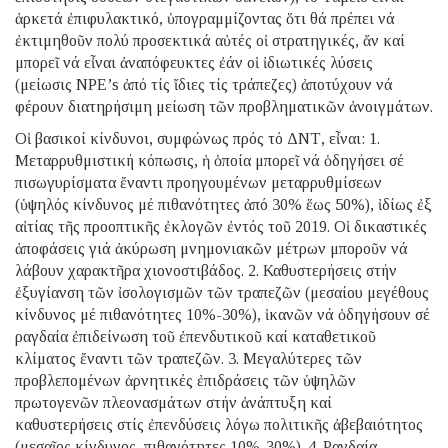
ἀρκετά ἐπιφυλακτικό, ὑπογραμμίζοντας ὅτι θά πρέπει νά
ἐκτιμηθοῦν πολύ προσεκτικά αὐτές οἱ στρατηγικές, ἄν καί
μπορεῖ νά εἶναι ἀναπόφευκτες ἐάν οἱ ἰδιωτικές λύσεις
(μείωσις NPE’s ἀπό τίς ἴδιες τίς τράπεζες) ἀποτύχουν νά
φέρουν διατηρήσιμη μείωση τῶν προβληματικῶν ἀνοιγμάτων.
Οἱ βασικοί κίνδυνοι, συμφώνως πρός τό ΔΝΤ, εἶναι: 1.
Μεταρρυθμιστική κόπωσις, ἡ ὁποία μπορεῖ νά ὁδηγήσει σέ
πισωγυρίσματα ἔναντι προηγουμένων μεταρρυθμίσεων
(ὑψηλός κίνδυνος μέ πιθανότητες ἀπό 30% ἕως 50%), ἰδίως ἐξ
αἰτίας τῆς προοπτικῆς ἐκλογῶν ἐντός τοῦ 2019. Οἱ δικαστικές
ἀποφάσεις γιά ἀκύρωση μνημονιακῶν μέτρων μποροῦν νά
λάβουν χαρακτῆρα χιονοστιβάδος. 2. Καθυστερήσεις στήν
ἐξυγίανση τῶν ἰσολογισμῶν τῶν τραπεζῶν (μεσαίου μεγέθους
κίνδυνος μέ πιθανότητες 10%-30%), ἱκανῶν νά ὁδηγήσουν σέ
ραγδαία ἐπιδείνωση τοῦ ἐπενδυτικοῦ καί καταθετικοῦ
κλίματος ἔναντι τῶν τραπεζῶν. 3. Μεγαλύτερες τῶν
προβλεπομένων ἀρνητικές ἐπιδράσεις τῶν ὑψηλῶν
πρωτογενῶν πλεονασμάτων στήν ἀνάπτυξη καί
καθυστερήσεις στίς ἐπενδύσεις λόγω πολιτικῆς ἀβεβαιότητος
(μεσαῖος κίνδυνος, πιθανότητες 10%-30%). 4. Ραγδαία