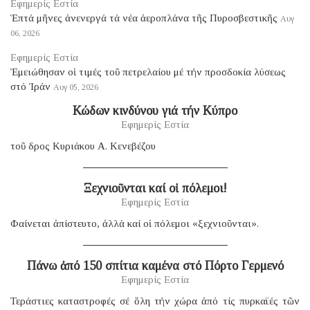
Εφημερίς Εστία
Ἑπτά μῆνες ἀνενεργά τά νέα ἀεροπλάνα τῆς Πυροσβεστικῆς
Αυγ
06, 2026
Εφημερίς Εστία
Ἐμειώθησαν οἱ τιμές τοῦ πετρελαίου μέ τήν προσδοκία λύσεως
στό Ἰράν
Αυγ 05, 2026
Κώδων κινδύνου γιά τήν Κύπρο
Εφημερίς Εστία
τοῦ δρος Κυριάκου Α. Κενεβέζου
Ξεχνιοῦνται καί οἱ πόλεμοι!
Εφημερίς Εστία
Φαίνεται ἀπίστευτο, ἀλλά καί οἱ πόλεμοι «ξεχνιοῦνται».
Πάνω ἀπό 150 σπίτια καμένα στό Πόρτο Γερμενό
Εφημερίς Εστία
Τεράστιες καταστροφές σέ ὅλη τήν χώρα ἀπό τίς πυρκαϊές τῶν