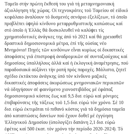
Ταμεῖο στήν πρώτη ἔκθεσή του γιά τή μεταμνημονιακή
ἀξιολόγηση τῆς χώρας. Οἱ τεχνοκράτες τοῦ Ταμείου σέ εἰδικό
κεφάλαιο ἀναλύουν τό δυσμενές σενάριο ἐξελίξεων, τό ὁποῖο
προβλέπει ὑψηλό κίνδυνο μεταρρυθμιστικῆς κοπώσεως καί
στό ὁποῖο ἡ Ἑλλάς θά δυσκολευθεῖ νά καλύψει τίς
χρηματοδοτικές ἀνάγκες της ἀπό τό 2021 καί θά χρειασθεῖ
δραστικά δημοσιονομικά μέτρα, ἐπί τῆς οὐσίας νέο
Μνημόνιο! Πηγές τῶν κινδύνων εἶναι κυρίως οἱ δικαστικές
ἀποφάσεις γιά ἐπιστροφή ἀναδρομικῶν σέ συνταξιούχους καί
δημοσίους ὑπαλλήλους ἀλλά καί ἡ ἐκλογική ἀναμέτρησις, πού
παραδοσιακά αὐξάνει τήν ροπή πρός παροχές. Μάλιστα, ζητεῖ
σχέδιο ἐκτάκτου ἀνάγκης ὑπό τόν κίνδυνο μαζικές
δικαστικές ἀποφάσεις ἀκυρώσεως μνημονιακῶν περικοπῶν
νά ὁδηγήσουν σέ φαινόμενο χιονοστιβάδος μέ ἐφάπαξ
δημοσιονομικό κόστος ἕως καί 9,5 δισ. εὐρώ καί μόνιμες
ἐπιβαρύνσεις τῆς τάξεως τοῦ 1,5 δισ. εὐρώ τόν χρόνο. Σέ 10
δισ. εὐρώ ἐκτιμᾶται τό πιθανό κόστος γιά τά δημόσια ταμεῖα
ἀπό καταπτώσεις δανείων πού ἔχουν δοθεῖ μέ ἐγγύηση
Ἑλληνικοῦ Δημοσίου (ὑπολογίζει δαπάνη 2,1 δισ. εὐρώ
ἐφέτος καί 500 ἑκατ. τόν χρόνο τήν περίοδο 2020-2024). Τό