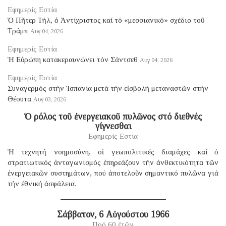
Εφημερίς Εστία
Ὁ Πῆτερ Τήλ, ὁ Ἀντίχριστος καί τό «μεσσιανικό» σχέδιο τοῦ
Τράμπ
Αυγ 04, 2026
Εφημερίς Εστία
Ἡ Εὐρώπη κατακεραυνώνει τόν Σάντσεθ
Αυγ 04, 2026
Εφημερίς Εστία
Συναγερμός στήν Ἱσπανία μετά τήν εἰσβολή μεταναστῶν στήν
Θέουτα
Αυγ 03, 2026
Ὁ ρόλος τοῦ ἐνεργειακοῦ πυλῶνος στό διεθνές
γίγνεσθαι
Εφημερίς Εστία
Ἡ τεχνητή νοημοσύνη, οἱ γεωπολιτικές διαμάχες καί ὁ
στρατιωτικός ἀνταγωνισμός ἐπηρεάζουν τήν ἀνθεκτικότητα τῶν
ἐνεργειακῶν συστημάτων, πού ἀποτελοῦν σημαντικό πυλῶνα γιά
τήν ἐθνική ἀσφάλεια.
Σάββατον, 6 Αὐγούστου 1966
Πρό 60 ἐτῶν