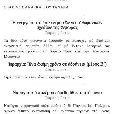
Ο ΚΟΣΜΟΣ ΑΝΑΓΚΑΙ ΤΟΥ ΤΑΝΑΚΑ
Ἡ ἐνέργεια στό ἐπίκεντρο τῶν νεο-ὀθωμανικῶν
σχεδίων τῆς Ἄγκυρας
Εφημερίς Εστία
Τά δύο αὐτά γεγονότα ἀφοροῦν σέ περιοχές μέ ἰδιαίτερη
ἐνεργειακή σημασία, ἀλλά καί μέ ἔντονο ἱστορικό καί
γεωπολιτικό φορτίο: τό βόρειο Ἰράκ καί τήν Ἀνατολική
Μεσόγειο.
Ἱεραρχία: Ἕνα ἀκόμη χρόνο σέ ἀδράνεια (μέρος B΄)
Εφημερίς Εστία
Σημειώνεται ὅτι δέν εἶναι μέ σειρά ἀξιολογήσεως:
Ναυάγιο τοῦ πολέμου εὑρέθη ἄθικτο στό Ἰόνιο
Εφημερίς Εστία
Ναυάγιο γερμανικοῦ πολεμικοῦ τοῦ B; Παγκοσμίου Πολέμου,
σχεδόν ἄθικτο, ἐνετοπίσθη σέ θαλάσσια περιοχή στό Ἰόνιο,