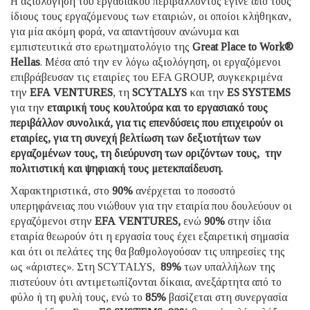
Η αξιολόγηση του εργασιακού περιβάλλοντος έγινε από τους
ίδιους τους εργαζόμενους των εταιριών, οι οποίοι κλήθηκαν,
για μία ακόμη φορά, να απαντήσουν ανώνυµα και
εµπιστευτικά στο ερωτηματολόγιο της
Great Place to Work®
Hellas
. Μέσα από την εν λόγω αξιολόγηση, οι εργαζόμενοι
επιβράβευσαν τις εταιρίες του EFA GROUP, συγκεκριμένα
την
EFA
VENTURES
, τη
SCYTALYS
και την
ES
SYSTEMS
για την
εταιρική τους κουλτούρα και το εργασιακό τους
περιβάλλον συνολικά, για τις επενδύσεις που επιχειρούν οι
εταιρίες, για τη συνεχή βελτίωση των δεξιοτήτων των
εργαζομένων τους, τη διεύρυνση των οριζόντων τους, την
πολιτιστική και ψηφιακή τους μετεκπαίδευση.
Χαρακτηριστικά, στο
90%
ανέρχεται το ποσοστό
υπερηφάνειας που νιώθουν για την εταιρία που δουλεύουν οι
εργαζόμενοι στην
EFA
VENTURES
,
ενώ
90%
στην ίδια
εταιρία θεωρούν ότι η εργασία τους έχει εξαιρετική σημασία
και ότι οι πελάτες της θα βαθμολογούσαν τις υπηρεσίες της
ως «άριστες». Στη SCYTALYS,
89%
των υπαλλήλων της
πιστεύουν ότι αντιμετωπίζονται δίκαια, ανεξάρτητα από το
φύλο ή τη φυλή τους, ενώ το
85%
βασίζεται στη συνεργασία