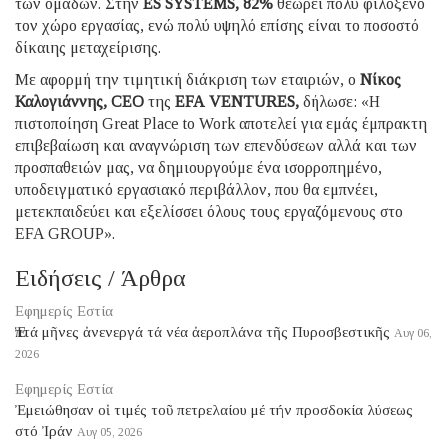
των ομάδων. Στην
ES
SYSTEMS
, 82%
θεωρεί πολύ φιλόξενο
τον χώρο εργασίας, ενώ πολύ υψηλό επίσης είναι το ποσοστό
δίκαιης μεταχείρισης.
Με αφορμή την τιμητική διάκριση των εταιριών, ο
Νίκος
Καλογιάννης,
CEO
της
EFA
VENTURES
,
δήλωσε: «Η
πιστοποίηση Great Place to Work αποτελεί για εμάς έμπρακτη
επιβεβαίωση και αναγνώριση των επενδύσεων αλλά και των
προσπαθειών μας, να δημιουργούμε ένα ισορροπημένο,
υποδειγματικό εργασιακό περιβάλλον, που θα εμπνέει,
μετεκπαιδεύει και εξελίσσει όλους τους εργαζόμενους στο
EFA GROUP».
Ειδήσεις / Άρθρα
Εφημερίς Εστία
Ἑπτά μῆνες ἀνενεργά τά νέα ἀεροπλάνα τῆς Πυροσβεστικῆς
Αυγ 06,
2026
Εφημερίς Εστία
Ἐμειώθησαν οἱ τιμές τοῦ πετρελαίου μέ τήν προσδοκία λύσεως
στό Ἰράν
Αυγ 05, 2026