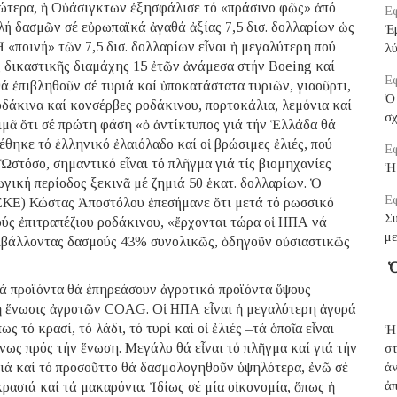
κώτερα, ἡ Οὐάσιγκτων ἐξησφάλισε τό «πράσινο φῶς» ἀπό
Εφ
ή δασμῶν σέ εὐρωπαϊκά ἀγαθά ἀξίας 7,5 δισ. δολλαρίων ὡς
Ἐμ
 «ποινή» τῶν 7,5 δισ. δολλαρίων εἶναι ἡ μεγαλύτερη πού
λ
ᾶς δικαστικῆς διαμάχης 15 ἐτῶν ἀνάμεσα στήν Boeing καί
Εφ
 ἐπιβληθοῦν σέ τυριά καί ὑποκατάστατα τυριῶν, γιαοῦρτι,
Ὁ 
οδάκινα καί κονσέρβες ροδάκινου, πορτοκάλια, λεμόνια καί
σ
μᾶ ὅτι σέ πρώτη φάση «ὁ ἀντίκτυπος γιά τήν Ἑλλάδα θά
έθηκε τό ἑλληνικό ἐλαιόλαδο καί οἱ βρώσιμες ἐλιές, πού
Εφ
Ὡστόσο, σημαντικό εἶναι τό πλῆγμα γιά τίς βιομηχανίες
Ἡ
ωγική περίοδος ξεκινᾶ μέ ζημιά 50 ἑκατ. δολλαρίων. Ὁ
Εφ
ΚΕ) Κώστας Ἀποστόλου ἐπεσήμανε ὅτι μετά τό ρωσσικό
Σ
ύς ἐπιτραπέζιου ροδάκινου, «ἔρχονται τώρα οἱ ΗΠΑ νά
μ
πιβάλλοντας δασμούς 43% συνολικῶς, ὁδηγοῦν οὐσιαστικῶς
Ὁ
κά προϊόντα θά ἐπηρεάσουν ἀγροτικά προϊόντα ὕψους
 ἡ ἕνωσις ἀγροτῶν COAG. Οἱ ΗΠΑ εἶναι ἡ μεγαλύτερη ἀγορά
 τό κρασί, τό λάδι, τό τυρί καί οἱ ἐλιές –τά ὁποῖα εἶναι
Ἡ
ως πρός τήν ἕνωση. Μεγάλο θά εἶναι τό πλῆγμα καί γιά τήν
σ
ριά καί τό προσοῦττο θά δασμολογηθοῦν ὑψηλότερα, ἐνῶ σέ
ἀ
ἀπ
ρασιά καί τά μακαρόνια. Ἰδίως σέ μία οἰκονομία, ὅπως ἡ