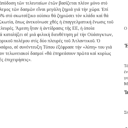
 ἀπόδοση τῶν τελευταίων ἐτῶν βασίζεται πλέον μόνο στό
λεμος τῶν δασμῶν εἶναι μεγάλη ζημιά γιά τήν χώρα. Ἐπί
% στό σκωτσέζικο οὐίσκυ θά ζημιώσει τόν κλάδο καί θά
ν Σκωτία, ὅπως ἀνεκοίνωσε χθές ἡ ἐπαγγελματική ἕνωσις τοῦ
λευρές. Ἄμεση ἦταν ἡ ἀντίδρασις τῆς ΕΕ, ἡ ὁποία
Ο
θά καταλήξει σέ μιά φιλική διευθέτηση μέ τήν Οὐάσιγκτων,
ορικοῦ πολέμου στίς δύο πλευρές τοῦ Ἀτλαντικοῦ. Ὁ
Ἡ
σάριο, σέ συνέντευξη Τύπου ἐξέφρασε τήν «λύπη» του γιά
λέον τελωνειακοί δασμοί «θά ἐπηρεάσουν πρῶτα καί κυρίως
ς ἐπιχειρήσεις».
Τά
ἐ
γε
Μ
Ἱ
Ση