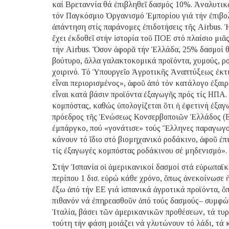
καί Βρεταννία θά ἐπιβληθεῖ δασμός 10%. Ἀναλυτι
τόν Παγκόσμιο Ὀργανισμό Ἐμπορίου γιά τήν ἐπιβολ
ἀπάντηση στίς παράνομες ἐπιδοτήσεις τῆς Airbus. Ἡ
ἔχει ἐκδοθεῖ στήν ἱστορία τοῦ ΠΟΕ στό πλαίσιο μι
τήν Airbus. Ὅσον ἀφορᾶ τήν Ἑλλάδα, 25% δασμοί θά
βούτυρο, ἄλλα γαλακτοκομικά προϊόντα, χυμούς, ρ
χοιρινό. Τό Ὑπουργεῖο Ἀγροτικῆς Ἀναπτύξεως ἐκτι
εἶναι περιορισμένος», ἀφοῦ ἀπό τόν κατάλογο ἐξαιρ
εἶναι κατά βάσιν προϊόντα ἐξαγωγῆς πρός τίς ΗΠΑ. 
κομπόστας, καθώς ὑπολογίζεται ὅτι ἡ ἐφετινή ἐξαγ
πρόεδρος τῆς Ἑνώσεως Κονσερβοποιῶν Ἑλλάδος (Ε
ἐμπάργκο, πού «γονάτισε» τούς Ἕλληνες παραγωγο
κάνουν τό ἴδιο στό βιομηχανικό ροδάκινο, ἀφοῦ ἐ
τίς ἐξαγωγές κομπόστας ροδάκινου σέ μηδενισμό».
Στήν Ἱσπανία οἱ ἀμερικανικοί δασμοί στά εὐρωπαϊ
περίπου 1 δισ. εὐρώ κάθε χρόνο, ὅπως ἀνεκοίνωσε
ἔξω ἀπό τήν ΕΕ γιά ἱσπανικά ἀγροτικά προϊόντα, ὅπως
πιθανόν νά ἐπηρεασθοῦν ἀπό τούς δασμούς– συμφών
Ἰταλία, βάσει τῶν ἀμερικανικῶν προθέσεων, τά τυ
τούτη τήν φάση μοιάζει νά γλυτώνουν τό λάδι, τά κ