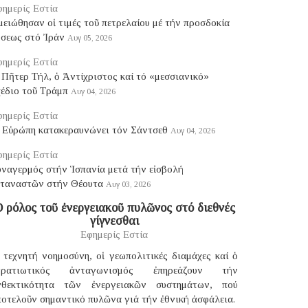
ημερίς Εστία
ειώθησαν οἱ τιμές τοῦ πετρελαίου μέ τήν προσδοκία
ύσεως στό Ἰράν
Αυγ 05, 2026
ημερίς Εστία
Πῆτερ Τήλ, ὁ Ἀντίχριστος καί τό «μεσσιανικό»
χέδιο τοῦ Τράμπ
Αυγ 04, 2026
ημερίς Εστία
 Εὐρώπη κατακεραυνώνει τόν Σάντσεθ
Αυγ 04, 2026
ημερίς Εστία
υναγερμός στήν Ἱσπανία μετά τήν εἰσβολή
εταναστῶν στήν Θέουτα
Αυγ 03, 2026
 ρόλος τοῦ ἐνεργειακοῦ πυλῶνος στό διεθνές
γίγνεσθαι
Εφημερίς Εστία
 τεχνητή νοημοσύνη, οἱ γεωπολιτικές διαμάχες καί ὁ
τρατιωτικός ἀνταγωνισμός ἐπηρεάζουν τήν
νθεκτικότητα τῶν ἐνεργειακῶν συστημάτων, πού
οτελοῦν σημαντικό πυλῶνα γιά τήν ἐθνική ἀσφάλεια.