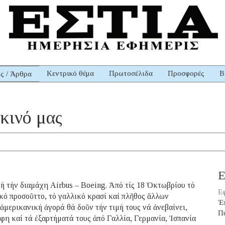
Κεντρικό θέμα
Πρωτοσέλιδα
Προσφορές
Β
ις / Άρθρα
άκινό μας
Ε
 τήν διαμάχη Airbus – Boeing. Ἀπό τίς 18 Ὀκτωβρίου τό
Εφ
ικό προσοῦττο, τό γαλλικό κρασί καί πλῆθος ἄλλων
Ἑ
μερικανική ἀγορά θά δοῦν τήν τιμή τους νά ἀνεβαίνει,
Π
φη καί τά ἐξαρτήματά τους ἀπό Γαλλία, Γερμανία, Ἱσπανία