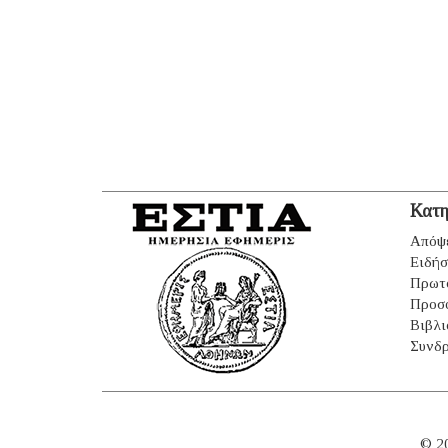
Κατη
Απόψ
Ειδήσ
Πρωτ
Προσ
Βιβλι
Συνδρ
© 2