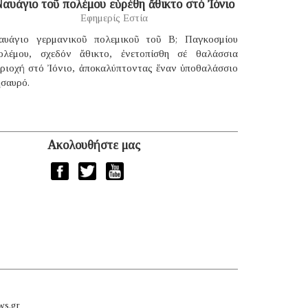
αυάγιο τοῦ πολέμου εὑρέθη ἄθικτο στό Ἰόνιο
Εφημερίς Εστία
αυάγιο γερμανικοῦ πολεμικοῦ τοῦ B; Παγκοσμίου
ολέμου, σχεδόν ἄθικτο, ἐνετοπίσθη σέ θαλάσσια
εριοχή στό Ἰόνιο, ἀποκαλύπτοντας ἕναν ὑποθαλάσσιο
ησαυρό.
Ακολουθήστε μας
ws.gr