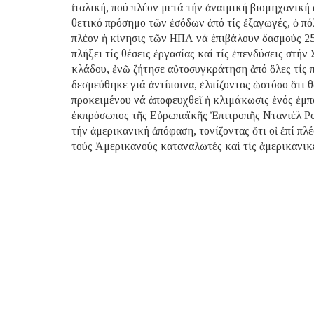
ἰταλική, πού πλέον μετά τήν ἀναιμική βιομηχανική
θετικό πρόσημο τῶν ἐσόδων ἀπό τίς ἐξαγωγές, ὁ πό
πλέον ἡ κίνησις τῶν ΗΠΑ νά ἐπιβάλουν δασμούς 25
πλήξει τίς θέσεις ἐργασίας καί τίς ἐπενδύσεις στή
κλάδου, ἐνῶ ζήτησε αὐτοσυγκράτηση ἀπό ὅλες τίς π
δεσμεύθηκε γιά ἀντίποινα, ἐλπίζοντας ὡστόσο ὅτι 
προκειμένου νά ἀποφευχθεῖ ἡ κλιμάκωσις ἑνός ἐμπ
ἐκπρόσωπος τῆς Εὐρωπαϊκῆς Ἐπιτροπῆς Ντανιέλ Ρο
τήν ἀμερικανική ἀπόφαση, τονίζοντας ὅτι οἱ ἐπί π
τούς Ἀμερικανούς καταναλωτές καί τίς ἀμερικανικέ