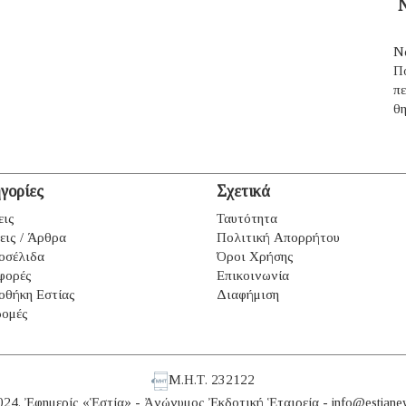
Ν
Ν
Π
π
θ
γορίες
Σχετικά
εις
Ταυτότητα
εις / Άρθρα
Πολιτική Απορρήτου
οσέλιδα
Όροι Χρήσης
φορές
Επικοινωνία
οθήκη Εστίας
Διαφήμιση
ομές
Μ.Η.Τ. 232122
024. Ἐφημερίς «Ἑστία» - Ἀνώνυμος Ἐκδοτική Ἑταιρεία -
info@estiane