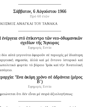
Σάββατον, 6 Αὐγούστου 1966
Πρό 60 ἐτῶν
 ΚΟΣΜΟΣ ΑΝΑΓΚΑΙ ΤΟΥ ΤΑΝΑΚΑ
 ἐνέργεια στό ἐπίκεντρο τῶν νεο-ὀθωμανικῶν
σχεδίων τῆς Ἄγκυρας
Εφημερίς Εστία
 δύο αὐτά γεγονότα ἀφοροῦν σέ περιοχές μέ ἰδιαίτερη
νεργειακή σημασία, ἀλλά καί μέ ἔντονο ἱστορικό καί
ωπολιτικό φορτίο: τό βόρειο Ἰράκ καί τήν Ἀνατολική
εσόγειο.
εραρχία: Ἕνα ἀκόμη χρόνο σέ ἀδράνεια (μέρος
B΄)
Εφημερίς Εστία
μειώνεται ὅτι δέν εἶναι μέ σειρά ἀξιολογήσεως: