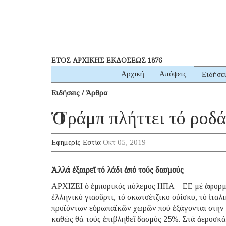
ΕΤΟΣ ΑΡΧΙΚΗΣ ΕΚΔΟΣΕΩΣ 1876
Αρχική
Απόψεις
Ειδήσε
Ειδήσεις / Άρθρα
Ὁ Τράμπ πλήττει τό ροδ
Εφημερίς Εστία
Οκτ 05, 2019
Ἀλλά ἐξαιρεῖ τό λάδι ἀπό τούς δασμούς
ΑΡΧΙΖΕΙ ὁ ἐμπορικός πόλεμος ΗΠΑ – ΕE μέ ἀφορμή
ἑλληνικό γιαοῦρτι, τό σκωτσέτζικο οὐίσκυ, τό ἰταλ
προϊόντων εὐρωπαϊκῶν χωρῶν πού ἐξάγονται στήν ἀ
καθώς θά τούς ἐπιβληθεῖ δασμός 25%. Στά ἀεροσκά