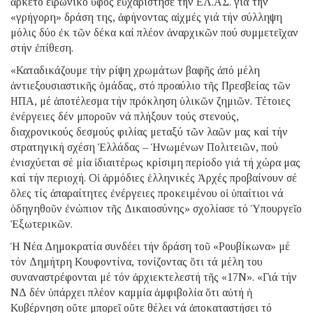
ἀρκετό εἰρωνικό ὕφος εὐχαρίστησε τήν ΕΛ.ΑΣ. γιά τήν
«γρήγορη» δράση της, ἀφήνοντας αἰχμές γιά τήν σύλληψη
μόλις δύο ἐκ τῶν δέκα καί πλέον ἀναρχικῶν πού συμμετεῖχαν
στήν ἐπίθεση.
«Καταδικάζουμε τήν ρίψη χρωμάτων βαφῆς ἀπό μέλη
ἀντιεξουσιαστικῆς ὁμάδας, στό προαύλιο τῆς Πρεσβείας τῶν
ΗΠΑ, μέ ἀποτέλεσμα τήν πρόκληση ὑλικῶν ζημιῶν. Τέτοιες
ἐνέργειες δέν μποροῦν νά πλήξουν τούς στενούς,
διαχρονικούς δεσμούς φιλίας μεταξύ τῶν λαῶν μας καί τήν
στρατηγική σχέση Ἑλλάδας – Ἡνωμένων Πολιτειῶν, πού
ἐνισχύεται σέ μία ἰδιαιτέρως κρίσιμη περίοδο γιά τή χώρα μας
καί τήν περιοχή. Οἱ ἁρμόδιες ἑλληνικές Ἀρχές προβαίνουν σέ
ὅλες τίς ἀπαραίτητες ἐνέργειες προκειμένου οἱ ὑπαίτιοι νά
ὁδηγηθοῦν ἐνώπιον τῆς Δικαιοσύνης» σχολίασε τό Ὑπουργεῖο
Ἐξωτερικῶν.
Ἡ Νέα Δημοκρατία συνδέει τήν δράση τοῦ «Ρουβίκωνα» μέ
τόν Δημήτρη Κουφοντίνα, τονίζοντας ὅτι τά μέλη του
συναναστρέφονται μέ τόν ἀρχιεκτελεστή τῆς «17Ν». «Γιά τήν
ΝΔ δέν ὑπάρχει πλέον καμμία ἀμφιβολία ὅτι αὐτή ἡ
Κυβέρνηση οὔτε μπορεῖ οὔτε θέλει νά ἀποκαταστήσει τό