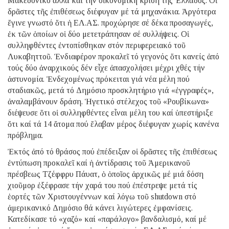
Μακεδονικό ἀλλά καί τήν οἰκονομική κρίση τῆς Ἑλλάδος. Οἱ
δρᾶστες τῆς ἐπιθέσεως διέφυγαν μέ τά μηχανάκια. Ἀργότερα
ἔγινε γνωστό ὅτι ἡ ΕΛ.ΑΣ. προχώρησε σέ δέκα προσαγωγές,
ἐκ τῶν ὁποίων οἱ δύο μετετράπησαν σέ συλλήψεις. Οἱ
συλληφθέντες ἐντοπίσθηκαν στόν περιφερειακό τοῦ
Λυκαβηττοῦ. Ἐνδιαφέρον προκαλεῖ τό γεγονός ὅτι κανείς ἀπό
τούς δύο ἀναρχικούς δέν εἶχε ἀπασχολήσει μέχρι χθές τήν
ἀστυνομία. Ἐνδεχομένως πρόκειται γιά νέα μέλη πού
σταδιακῶς, μετά τό Δημόσιο προσκλητήριο γιά «ἐγγραφές»,
ἀναλαμβάνουν δράση. Ἡγετικό στέλεχος τοῦ «Ρουβίκωνα»
διέψευσε ὅτι οἱ συλληφθέντες εἶναι μέλη του καί ὑπεστήριξε
ὅτι καί τά 14 ἄτομα πού ἔλαβαν μέρος διέφυγαν χωρίς κανένα
πρόβλημα.
Ἐκτός ἀπό τό θράσος πού ἐπέδειξαν οἱ δρᾶστες τῆς ἐπιθέσεως
ἐντύπωση προκαλεῖ καί ἡ ἀντίδρασις τοῦ Ἀμερικανοῦ
πρέσβεως Τζέφφρυ Πάυατ, ὁ ὁποῖος ἀρχικῶς μέ μιά δόση
χιοῦμορ ἐξέφρασε τήν χαρά του πού ἐπέστρεψε μετά τίς
ἑορτές τῶν Χριστουγέννων καί λόγω τοῦ shutdown στό
ἀμερικανικό Δημόσιο θά κάνει λιγώτερες ἐμφανίσεις.
Κατεδίκασε τό «χαζό» καί «παράλογο» βανδαλισμό, καί μέ