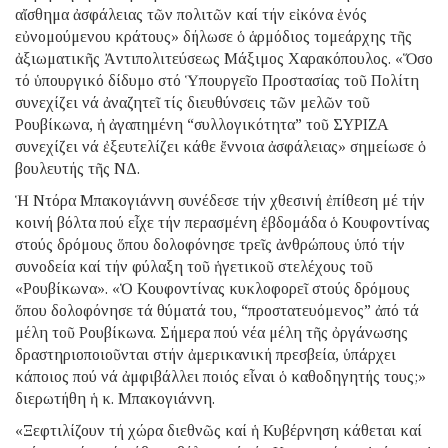
αἴσθημα ἀσφάλειας τῶν πολιτῶν καί τήν εἰκόνα ἑνός
εὐνομούμενου κράτους» δήλωσε ὁ ἁρμόδιος τομεάρχης τῆς
ἀξιωματικῆς Ἀντιπολιτεύσεως Μάξιμος Χαρακόπουλος. «Ὅσο
τό ὑπουργικό δίδυμο στό Ὑπουργεῖο Προστασίας τοῦ Πολίτη
συνεχίζει νά ἀναζητεῖ τίς διευθύνσεις τῶν μελῶν τοῦ
Ρουβίκωνα, ἡ ἀγαπημένη “συλλογικότητα” τοῦ ΣΥΡΙΖΑ
συνεχίζει νά ἐξευτελίζει κάθε ἔννοια ἀσφάλειας» σημείωσε ὁ
βουλευτής τῆς ΝΔ.
Ἡ Ντόρα Μπακογιάννη συνέδεσε τήν χθεσινή ἐπίθεση μέ τήν
κοινή βόλτα πού εἶχε τήν περασμένη ἑβδομάδα ὁ Κουφοντίνας
στούς δρόμους ὅπου δολοφόνησε τρεῖς ἀνθρώπους ὑπό τήν
συνοδεία καί τήν φύλαξη τοῦ ἡγετικοῦ στελέχους τοῦ
«Ρουβίκωνα». «Ὁ Κουφοντίνας κυκλοφορεῖ στούς δρόμους
ὅπου δολοφόνησε τά θύματά του, “προστατευόμενος” ἀπό τά
μέλη τοῦ Ρουβίκωνα. Σήμερα πού νέα μέλη τῆς ὀργάνωσης
δραστηριοποιοῦνται στήν ἀμερικανική πρεσβεία, ὑπάρχει
κάποιος πού νά ἀμφιβάλλει ποιός εἶναι ὁ καθοδηγητής τους;»
διερωτήθη ἡ κ. Μπακογιάννη.
«Ξεφτιλίζουν τή χώρα διεθνῶς καί ἡ Κυβέρνηση κάθεται καί