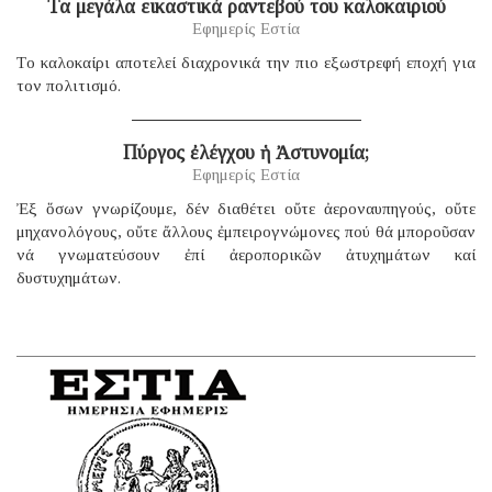
Τα μεγάλα εικαστικά ραντεβού του καλοκαιριού
Εφημερίς Εστία
Tο καλοκαίρι αποτελεί διαχρονικά την πιο εξωστρεφή εποχή για
τον πολιτισμό.
Πύργος ἐλέγχου ἡ Ἀστυνομία;
Εφημερίς Εστία
Ἐξ ὅσων γνωρίζουμε, δέν διαθέτει οὔτε ἀεροναυπηγούς, οὔτε
μηχανολόγους, οὔτε ἄλλους ἐμπειρογνώμονες πού θά μποροῦσαν
νά γνωματεύσουν ἐπί ἀεροπορικῶν ἀτυχημάτων καί
δυστυχημάτων.