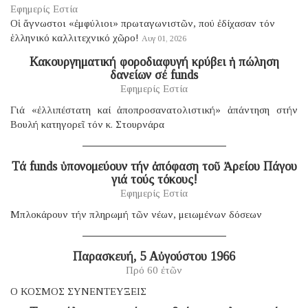
Εφημερίς Εστία
Οἱ ἄγνωστοι «ἐμφύλιοι» πρωταγωνιστῶν, πού ἐδίχασαν τόν
ἑλληνικό καλλιτεχνικό χῶρο!
Αυγ 01, 2026
Κακουργηματική φοροδιαφυγή κρύβει ἡ πώληση
δανείων σέ funds
Εφημερίς Εστία
Γιά «ἐλλιπέστατη καί ἀποπροσανατολιστική» ἀπάντηση στήν
Βουλή κατηγορεῖ τόν κ. Στουρνάρα
Τά funds ὑπονομεύουν τήν ἀπόφαση τοῦ Ἀρείου Πάγου
γιά τούς τόκους!
Εφημερίς Εστία
Μπλοκάρουν τήν πληρωμή τῶν νέων, μειωμένων δόσεων
Παρασκευή, 5 Αὐγούστου 1966
Πρό 60 ἐτῶν
Ο ΚΟΣΜΟΣ ΣΥΝΕΝΤΕΥΞΕΙΣ