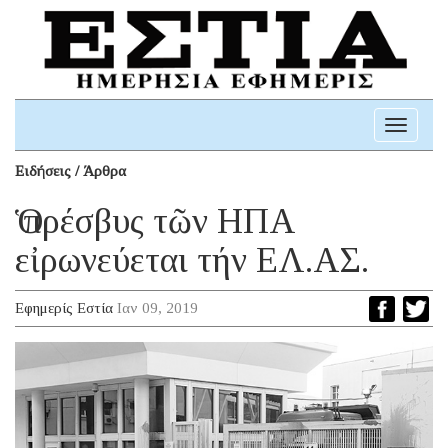
Toggle
navigati
Ειδήσεις / Άρθρα
Ὁ πρέσβυς τῶν ΗΠΑ
εἰρωνεύεται τήν ΕΛ.ΑΣ.
Εφημερίς Εστία
Ιαν 09, 2019