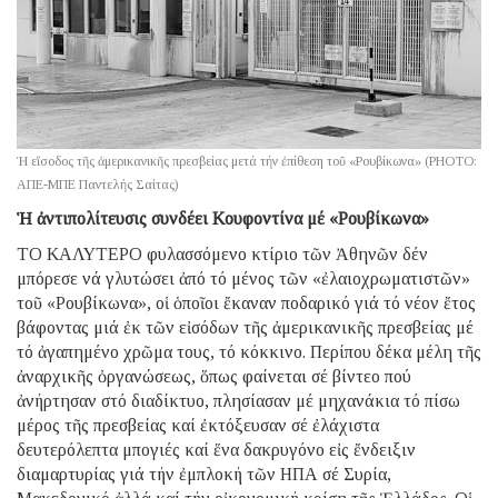
Ἡ εἴσοδος τῆς ἀμερικανικῆς πρεσβείας μετά τήν ἐπίθεση τοῦ «Ρουβίκωνα» (PHOTO:
ΑΠΕ-ΜΠΕ Παντελής Σαίτας)
Ἡ ἀντιπολίτευσις συνδέει Κουφοντίνα μέ «Ρουβίκωνα»
ΤΟ ΚΑΛΥΤΕΡΟ φυλασσόμενο κτίριο τῶν Ἀθηνῶν δέν
μπόρεσε νά γλυτώσει ἀπό τό μένος τῶν «ἐλαιοχρωματιστῶν»
τοῦ «Ρουβίκωνα», οἱ ὁποῖοι ἔκαναν ποδαρικό γιά τό νέον ἔτος
βάφοντας μιά ἐκ τῶν εἰσόδων τῆς ἀμερικανικῆς πρεσβείας μέ
τό ἀγαπημένο χρῶμα τους, τό κόκκινο. Περίπου δέκα μέλη τῆς
ἀναρχικῆς ὀργανώσεως, ὅπως φαίνεται σέ βίντεο πού
ἀνήρτησαν στό διαδίκτυο, πλησίασαν μέ μηχανάκια τό πίσω
μέρος τῆς πρεσβείας καί ἐκτόξευσαν σέ ἐλάχιστα
δευτερόλεπτα μπογιές καί ἕνα δακρυγόνο εἰς ἔνδειξιν
διαμαρτυρίας γιά τήν ἐμπλοκή τῶν ΗΠΑ σέ Συρία,