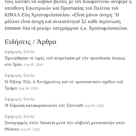
τούς κοιτάει νά κόβουν βόλτες μέ τόν Κουφοντίνα» ἀνέφερε ἡ
ὑπεύθυνη Ἐσωτερικῶν καί Προστασίας τοῦ Πολίτου τοῦ
ΚΙΝΑΛ Εὔη Χριστοφιλοπούλου. «Εἶναι μόνον ἀνοχή; Ἤ
μᾶλλον εἶναι ἀνοχή καί ἀνικανότητα! Σέ κάθε περίπτωση
ἔσπασαν ὅλα τά ρεκόρ» ὑπεγράμμισε ἡ κ. Χριστοφιλοπούλου.
Ειδήσεις / Άρθρα
Εφημερίς Εστία
Ἐμειώθησαν οἱ τιμές τοῦ πετρελαίου μέ τήν προσδοκία λύσεως
στό Ἰράν
Αυγ 05, 2026
Εφημερίς Εστία
Ὁ Πῆτερ Τήλ, ὁ Ἀντίχριστος καί τό «μεσσιανικό» σχέδιο τοῦ
Τράμπ
Αυγ 04, 2026
Εφημερίς Εστία
Ἡ Εὐρώπη κατακεραυνώνει τόν Σάντσεθ
Αυγ 04, 2026
Εφημερίς Εστία
Συναγερμός στήν Ἱσπανία μετά τήν εἰσβολή μεταναστῶν στήν
Θέουτα
Αυγ 03, 2026