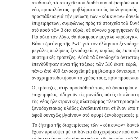
σταδιακά, τά στοιχεῖα πού διαθέτουν οἱ ἐκπρόσωπο
νέα, προκαλώντας προβλήματα στούς ἰσολογισμούς τ
προσπάθεια γιά τήν μείωση τῶν «κόκκινων» δανεί
ἐπιχειρήσεων, συμφώνως πρός τά στοιχεῖα τοῦ Συ
στό ποσό τῶν 3 δισ. εὐρώ, σέ σύνολο χορηγήσεων ὕψ
Γιά αὐτό τόν λόγο, θά ἀσκήσουν μεγάλο «πρέσιγκ»,
Βάσει ἐρεύνης τῆς PwC γιά τόν ἑλληνικό ξενοδοχε
μεγάλες πωλήσεις ξενοδοχείων, κυρίως ὡς ἐκποιήσε
συστημικές τράπεζες. Αὐτά τά ξενοδοχεῖα ἀντιστοι
ἐπενδύθηκαν εἶναι τῆς τάξεως τῶν 310 ἑκατ. εὐρώ,
πάνω ἀπό 400 ξενοδοχεῖα μέ μή βιώσιμο δανεισμό,
ἀναχρηματοδοτήσουν τό χρέος τους, πρίν προσελκύσ
Οἱ τράπεζες, στήν προσπάθειά τους νά ἀνακτήσουν 
ἐπιχειρήσεις, ὁδηγοῦν τίς μονάδες αὐτές σε πλειστ
τῆς νέας ἠλεκτρονικῆς πλατφόρμας πλειστηριασμῶν.
ξενοδοχειακός κλάδος ἀναδεικνύεται σέ ἕναν ἀπό
ἀφοῦ συνεχῶς βγαίνουν στό σφυρί ξενοδοχειακές μ
Τό ζήτημα τῆς διαχειρίσεως τῶν «κόκκινων» δανεί
ἔχουν προκύψει μέ τά δάνεια ἐπιχειρήσεων πού συν
τό ἀντικείμενο τῆς συναντήσεως τῆς ἡγεσίας τοῦ 