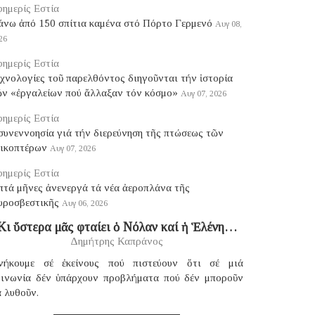
ημερίς Εστία
άνω ἀπό 150 σπίτια καμένα στό Πόρτο Γερμενό
Αυγ 08,
26
ημερίς Εστία
χνολογίες τοῦ παρελθόντος διηγοῦνται τήν ἱστορία
ῶν «ἐργαλείων πού ἄλλαξαν τόν κόσμο»
Αυγ 07, 2026
ημερίς Εστία
συνεννοησία γιά τήν διερεύνηση τῆς πτώσεως τῶν
λικοπτέρων
Αυγ 07, 2026
ημερίς Εστία
πτά μῆνες ἀνενεργά τά νέα ἀεροπλάνα τῆς
υροσβεστικῆς
Αυγ 06, 2026
Κι ὕστερα μᾶς φταίει ὁ Νόλαν καί ἡ Ἑλένη…
Δημήτρης Καπράνος
νήκουμε σέ ἐκείνους πού πιστεύουν ὅτι σέ μιά
οινωνία δέν ὑπάρχουν προβλήματα πού δέν μποροῦν
 λυθοῦν.