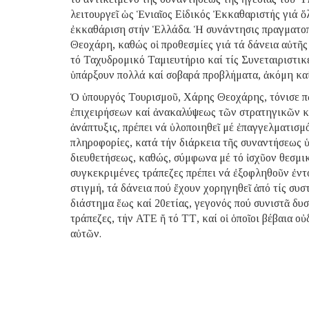
λειτουργεῖ ὡς Ἑνιαῖος Εἰδικός Ἐκκαθαριστής γιά ὅ
ἐκκαθάριση στήν Ἑλλάδα. Ἡ συνάντησις πραγματο
Θεοχάρη, καθώς οἱ προθεσμίες γιά τά δάνεια αὐτῆς
τό Ταχυδρομικό Ταμιευτήριο καί τίς Συνεταιριστικ
ὑπάρξουν πολλά καί σοβαρά προβλήματα, ἀκόμη καί 
Ὁ ὑπουργός Τουρισμοῦ, Χάρης Θεοχάρης, τόνισε πώ
ἐπιχειρήσεων καί ἀνακαλύψεως τῶν στρατηγικῶν κ
ἀνάπτυξις, πρέπει νά ὑλοποιηθεῖ μέ ἐπαγγελματισμ
πληροφορίες, κατά τήν διάρκεια τῆς συναντήσεως 
διευθετήσεως, καθώς, σύμφωνα μέ τό ἰσχῦον θεσμικ
συγκεκριμένες τράπεζες πρέπει νά ἐξοφληθοῦν ἐντό
στιγμή, τά δάνεια πού ἔχουν χορηγηθεῖ ἀπό τίς συσ
διάστημα ἕως καί 20ετίας, γεγονός πού συνιστᾶ δυ
τράπεζες, τήν ΑΤΕ ἤ τό ΤΤ, καί οἱ ὁποῖοι βέβαια 
αὐτῶν.