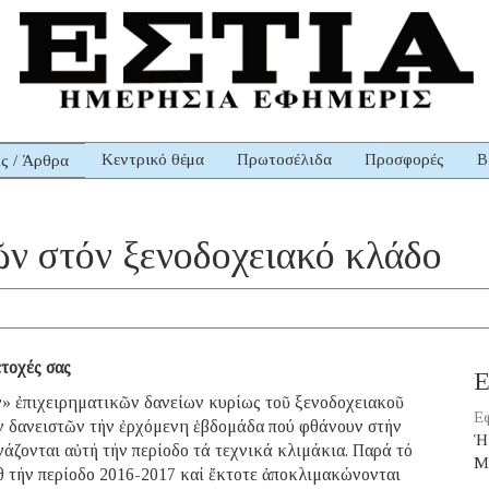
Κεντρικό θέμα
Πρωτοσέλιδα
Προσφορές
Β
ις / Άρθρα
ῶν στόν ξενοδοχειακό κλάδο
ετοχές σας
Ε
 ἐπιχειρηματικῶν δανείων κυρίως τοῦ ξενοδοχειακοῦ
Εφ
ν δανειστῶν τήν ἐρχόμενη ἑβδομάδα πού φθάνουν στήν
Ἡ
γάζονται αὐτή τήν περίοδο τά τεχνικά κλιμάκια. Παρά τό
Μ
θ τήν περίοδο 2016-2017 καί ἔκτοτε ἀποκλιμακώνονται