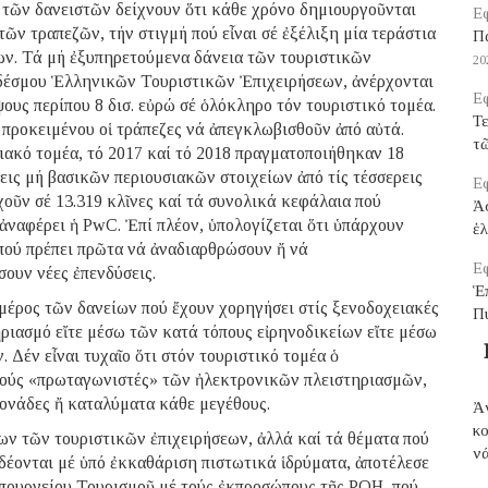
ι τῶν δανειστῶν δείχνουν ὅτι κάθε χρόνο δημιουργοῦνται
Εφ
ῶν τραπεζῶν, τήν στιγμή πού εἶναι σέ ἐξέλιξη μία τεράστια
Π
ων. Τά μή ἐξυπηρετούμενα δάνεια τῶν τουριστικῶν
20
νδέσμου Ἑλληνικῶν Τουριστικῶν Ἐπιχειρήσεων, ἀνέρχονται
Εφ
ους περίπου 8 δισ. εὐρώ σέ ὁλόκληρο τόν τουριστικό τομέα.
Τε
 προκειμένου οἱ τράπεζες νά ἀπεγκλωβισθοῦν ἀπό αὐτά.
τ
ιακό τομέα, τό 2017 καί τό 2018 πραγματοποιήθηκαν 18
ις μή βασικῶν περιουσιακῶν στοιχείων ἀπό τίς τέσσερεις
Εφ
χοῦν σέ 13.319 κλῖνες καί τά συνολικά κεφάλαια πού
Ἀ
 ἀναφέρει ἡ PwC. Ἐπί πλέον, ὑπολογίζεται ὅτι ὑπάρχουν
ἑ
 πού πρέπει πρῶτα νά ἀναδιαρθρώσουν ἤ νά
Εφ
ουν νέες ἐπενδύσεις.
Ἑ
μέρος τῶν δανείων πού ἔχουν χορηγήσει στίς ξενοδοχειακές
Π
ηριασμό εἴτε μέσω τῶν κατά τόπους εἰρηνοδικείων εἴτε μέσω
 Δέν εἶναι τυχαῖο ὅτι στόν τουριστικό τομέα ὁ
 τούς «πρωταγωνιστές» τῶν ἠλεκτρονικῶν πλειστηριασμῶν,
ονάδες ἤ καταλύματα κάθε μεγέθους.
Ἀ
κ
ων τῶν τουριστικῶν ἐπιχειρήσεων, ἀλλά καί τά θέματα πού
νά
δέονται μέ ὑπό ἐκκαθάριση πιστωτικά ἱδρύματα, ἀποτέλεσε
Ὑπουργείου Τουρισμοῦ μέ τούς ἐκπροσώπους τῆς PQH, πού