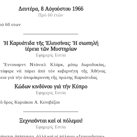
Δευτέρα, 8 Αὐγούστου 1966
Πρό 60 ἐτῶν
ρό 60 ετων
Ἡ Καρυάτιδα τῆς Ἐλευσίνας: Ἡ σιωπηλή
ἱέρεια τῶν Μυστηρίων
Εφημερίς Εστία
 Ἔντουαρντ Ντάνιελ Κλάρκ, μέσῳ δωροδοκίας,
ατάφερε νά πάρει ἀπό τόν κυβερνήτη τῆς Ἀθήνας
δεια γιά τήν ἀπομάκρυνση τῆς πρώτης Καρυάτιδας
Κώδων κινδύνου γιά τήν Κύπρο
Εφημερίς Εστία
ῦ δρος Κυριάκου Α. Κενεβέζου
Ξεχνιοῦνται καί οἱ πόλεμοι!
Εφημερίς Εστία
ίνεται ἀπίστευτο, ἀλλά καί οἱ πόλεμοι «ξεχνιοῦνται».