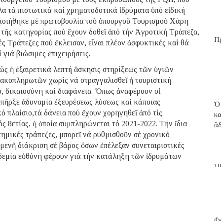
λα τά πιστωτικά καί χρηματοδοτικά ἱδρύματα ὑπό εἰδική
ποιήθηκε μέ πρωτοβουλία τοῦ ὑπουργοῦ Τουρισμοῦ Χάρη
 τῆς κατηγορίας πού ἔχουν δοθεῖ ἀπό τήν Ἀγροτική Τράπεζα,
Π
ές Τράπεζες πού ἔκλεισαν, εἶναι πλέον ἀσφυκτικές καί θά
γιά βιώσιμες ἐπιχειρήσεις.
ς ἡ ἐξαιρετικά λεπτή ἄσκησις στηρίξεως τῶν ὑγιῶν
ακοπληρωτῶν χωρίς νά στραγγαλισθεῖ ἡ τουριστική
ό, δικαιοσύνη καί διαφάνεια. Ὅπως ἀναφέρουν οἱ
ὑπῆρξε ἀδυναμία ἐξευρέσεως λύσεως καί κάποιας
Ὁ
ό πλαίσιο,τά δάνεια πού ἔχουν χορηγηθεῖ ἀπό τίς
κ
ς 8ετίας, ἡ ὁποία συμπληρώνεται τό 2021-2022. Τήν ἴδια
ἄ
τημικές τράπεζες, μπορεῖ νά ρυθμισθοῦν σέ χρονικό
σμενῆ διάκριση σέ βάρος ὅσων ἐπέλεξαν συνεταιριστικές
οὐδεμία εὐθύνη φέρουν γιά τήν κατάληξη τῶν ἱδρυμάτων
το
Φα