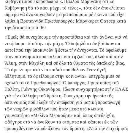
κυβερνητικοῦ ἐκπροσώπου κ. Παύλου Μαρινάκη ὅτι «ἡ
Κυβέρνηση θά τό πάει μέχρι τό τέλος», τότε δέν ἀποκλείεται
σήμερα νά ἀνακοινωθοῦν μέτρα παρόμοια μέ ἐκεῖνα πού εἶχε
λάβει ἡ Βρεταννίδα Πρωθυπουργός Μάργκαρετ Θάτσερ κατά
τήν δεκαετία τοῦ ’80.
«Ἐμεῖς θά συνεχίσουμε τήν προσπάθεια καί τόν ἀγῶνα, γιά νά
νικήσουμε σέ αὐτήν τήν μάχη. Ὅσο ψηλά κι ἄν βρίσκονται
αὐτοί πού τήν ὑποκινοῦν ἤ ἔστω τήν ἀνέχονται. Τό ὀφείλουμε
στόν ἀστυνομικό πού παλεύει γιά τή ζωή του, ἀλλά καί στόν
Ἄλκη, στόν Μιχάλη καί σέ ὅλα τά θύματα τῆς ὀπαδικῆς βίας.
Τό ὀφείλουμε στά νέα παιδιά πού θέλουν ἕναν ὑγιῆ
ἀθλητισμό, τό ὀφείλουμε στήν κοινωνία», ὑπεγράμμισε σέ
σχόλιό του ὁ Πρωθυπουργός. Ὁ ὑπουργός Προστασίας τοῦ
Πολίτη, Γιάννης Οἰκονόμου, ἔδωσε συγχαρητήρια στήν ΕΛΑΣ
γιά τήν σύλληψη τοῦ δράστη. Συνεχάρη τήν ἡγεσία τῆς
ἀστυνομίας πού ἔλαβε τήν ἀπόφαση γιά μαζική προσαγωγή
τῶν νεαρῶν φιλάθλων πού ἦταν μέσα στό κλειστό
γυμναστήριο «Μελίνα Μερκούρη» καί, ὅπως ἀπεδείχθη,
ὡδήγησε στό νά ἀνοίξουν τά στόματα καί κάποιοι ἐκ τῶν
προσαχθέντων νά «δείξουν» τόν δράστη. «Ἀπό τήν ἐπιχείρηση