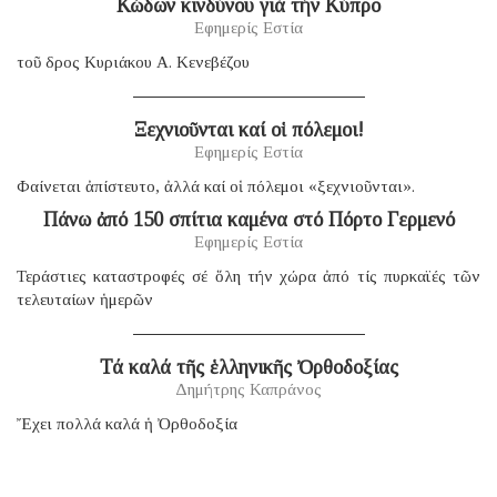
Κώδων κινδύνου γιά τήν Κύπρο
Εφημερίς Εστία
τοῦ δρος Κυριάκου Α. Κενεβέζου
Ξεχνιοῦνται καί οἱ πόλεμοι!
Εφημερίς Εστία
Φαίνεται ἀπίστευτο, ἀλλά καί οἱ πόλεμοι «ξεχνιοῦνται».
Πάνω ἀπό 150 σπίτια καμένα στό Πόρτο Γερμενό
Εφημερίς Εστία
Τεράστιες καταστροφές σέ ὅλη τήν χώρα ἀπό τίς πυρκαϊές τῶν
τελευταίων ἡμερῶν
Τά καλά τῆς ἑλληνικῆς Ὀρθοδοξίας
Δημήτρης Καπράνος
Ἔχει πολλά καλά ἡ Ὀρθοδοξία