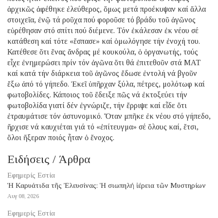
ἀρχικῶς ἀφέθηκε ἐλεύθερος, ὅμως μετά προέκυψαν καί ἄλλα
στοιχεῖα, ἐνῷ τά ροῦχα πού φοροῦσε τό βράδυ τοῦ ἀγῶνος
εὑρέθησαν στό σπίτι πού διέμενε. Τόν ἐκάλεσαν ἐκ νέου σέ
κατάθεση καί τότε «ἔσπασε» καί ὁμωλόγησε τήν ἐνοχή του.
Κατέθεσε ὅτι ἕνας ἄνδρας μέ κουκούλα, ὁ ὀργανωτής, τούς
εἶχε ἐνημερώσει πρίν τόν ἀγῶνα ὅτι θά ἐπιτεθοῦν στά ΜΑΤ
καί κατά τήν διάρκεια τοῦ ἀγῶνος ἔδωσε ἐντολή νά βγοῦν
ἔξω ἀπό τό γήπεδο. Ἐκεῖ ὑπῆρχαν ξύλα, πέτρες, μολότωφ καί
φωτοβολίδες. Κάποιος τοῦ ἔδειξε πῶς νά ἐκτοξεύει τήν
φωτοβολίδα γιατί δέν ἐγνώριζε, τήν ἔρριψε καί εἶδε ὅτι
ἐτραυμάτισε τόν ἀστυνομικό. Ὅταν μπῆκε ἐκ νέου στό γήπεδο,
ἤρχισε νά καυχιέται γιά τό «ἐπίτευγμα» σέ ὅλους καί, ἔτσι,
ὅλοι ἤξεραν ποιός ἦταν ὁ ἔνοχος.
Ειδήσεις / Άρθρα
Εφημερίς Εστία
Ἡ Καρυάτιδα τῆς Ἐλευσίνας: Ἡ σιωπηλή ἱέρεια τῶν Μυστηρίων
Αυγ 08, 2026
Εφημερίς Εστία