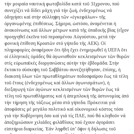
τήν μοιραία ναυτική φωτοβολίδα κατά τοῦ 31χρονου, πού
συνεχίζει νά δίδει μάχη γιά τήν ζωή, ἐνδεχομένως νά
ὁδηγήσει καί στήν σύλληψη τῶν «ἐγκεφάλων» τῆς
ὀργανωμένης ἐπιθέσεως. Σήμερα, ὡστόσο, ἀναμένεται ἡ
ἀνακοίνωσις καί ἄλλων μέτρων κατά τῆς ὀπαδικῆς βίας (εἶχον
προηγηθεῖ ἐκεῖνα τοῦ περασμένου Αὐγούστου, μετά τήν
φονική ἐπίθεση Κροατῶν στό γήπεδο τῆς ΑΕΚ). Οἱ
πληροφορίες ἀναφέρουν ὅτι ἤδη ἔχει ἐνημερωθεῖ ἡ UEFA ὅτι
οἱ ἑλληνικές ὁμάδες θά ἀγωνισθοῦν κεκλεισμένων τῶν θυρῶν
στίς εὐρωπαϊκές διοργανώσεις αὐτήν τήν ἑβδομάδα. Στήν
ἔκτακτο σύσκεψη τοῦ Σαββάτου συνεζητήθησαν, ἐπίσης, ἡ
διακοπή ὅλων τῶν πρωταθλημάτων ποδοσφαίρου ἕως τά τέλη
τοῦ ἔτους (ἐνδεχομένως καί ἄλλων ἀγωνισμάτων), ἡ
διεξαγωγή τῶν ἀγώνων κεκλεισμένων τῶν θυρῶν ἕως τά
τέλη τοῦ πρωταθλήματος καί ἡ ἀπεμπλοκή τῆς ἀστυνομίας ἀπό
τήν τήρηση τῆς τάξεως μέσα στά γήπεδα. Πρόκειται γιά
ἀποφάσεις μέ μεγάλο πολιτικό καί οἰκονομικό κόστος τόσο
γιά τήν Κυβέρνηση ὅσο καί γιά τίς ΠΑΕ, πού θά κληθοῦν νά
ἀποζημιώσουν χιλιάδες φιλάθλους πού ἔχουν ἀγοράσει
εἰσιτήρια διαρκείας. Ἐάν ληφθεῖ ὑπ’ ὄψιν ἡ δήλωσις τοῦ