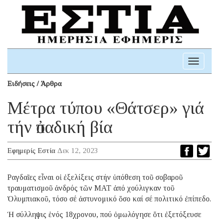
Toggle
navigati
Ειδήσεις / Άρθρα
Μέτρα τύπου «Θάτσερ» γιά
τήν ὀπαδική βία
Εφημερίς Εστία
Δεκ 12, 2023
Ραγδαῖες εἶναι οἱ ἐξελίξεις στήν ὑπόθεση τοῦ σοβαροῦ
τραυματισμοῦ ἀνδρός τῶν ΜΑΤ ἀπό χούλιγκαν τοῦ
Ὀλυμπιακοῦ, τόσο σέ ἀστυνομικό ὅσο καί σέ πολιτικό ἐπίπεδο.
Ἡ σύλληψις ἑνός 18χρονου, πού ὁμωλόγησε ὅτι ἐξετόξευσε