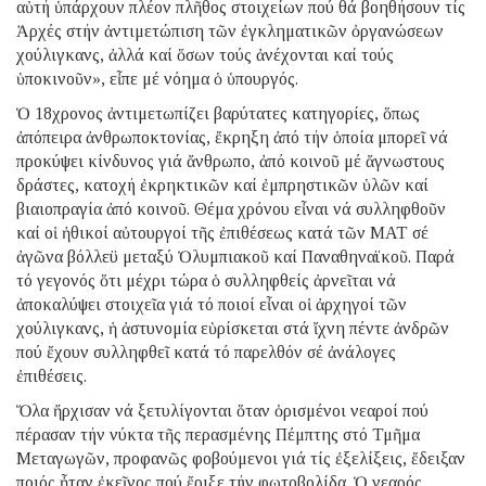
αὐτή ὑπάρχουν πλέον πλῆθος στοιχείων πού θά βοηθήσουν τίς
Ἀρχές στήν ἀντιμετώπιση τῶν ἐγκληματικῶν ὀργανώσεων
χούλιγκανς, ἀλλά καί ὅσων τούς ἀνέχονται καί τούς
ὑποκινοῦν», εἶπε μέ νόημα ὁ ὑπουργός.
Ὁ 18χρονος ἀντιμετωπίζει βαρύτατες κατηγορίες, ὅπως
ἀπόπειρα ἀνθρωποκτονίας, ἔκρηξη ἀπό τήν ὁποία μπορεῖ νά
προκύψει κίνδυνος γιά ἄνθρωπο, ἀπό κοινοῦ μέ ἄγνωστους
δράστες, κατοχή ἐκρηκτικῶν καί ἐμπρηστικῶν ὑλῶν καί
βιαιοπραγία ἀπό κοινοῦ. Θέμα χρόνου εἶναι νά συλληφθοῦν
καί οἱ ἠθικοί αὐτουργοί τῆς ἐπιθέσεως κατά τῶν ΜΑΤ σέ
ἀγῶνα βόλλεϋ μεταξύ Ὀλυμπιακοῦ καί Παναθηναϊκοῦ. Παρά
τό γεγονός ὅτι μέχρι τώρα ὁ συλληφθείς ἀρνεῖται νά
ἀποκαλύψει στοιχεῖα γιά τό ποιοί εἶναι οἱ ἀρχηγοί τῶν
χούλιγκανς, ἡ ἀστυνομία εὑρίσκεται στά ἴχνη πέντε ἀνδρῶν
πού ἔχουν συλληφθεῖ κατά τό παρελθόν σέ ἀνάλογες
ἐπιθέσεις.
Ὅλα ἤρχισαν νά ξετυλίγονται ὅταν ὁρισμένοι νεαροί πού
πέρασαν τήν νύκτα τῆς περασμένης Πέμπτης στό Τμῆμα
Μεταγωγῶν, προφανῶς φοβούμενοι γιά τίς ἐξελίξεις, ἔδειξαν
ποιός ἦταν ἐκεῖνος πού ἔριξε τήν φωτοβολίδα. Ὁ νεαρός