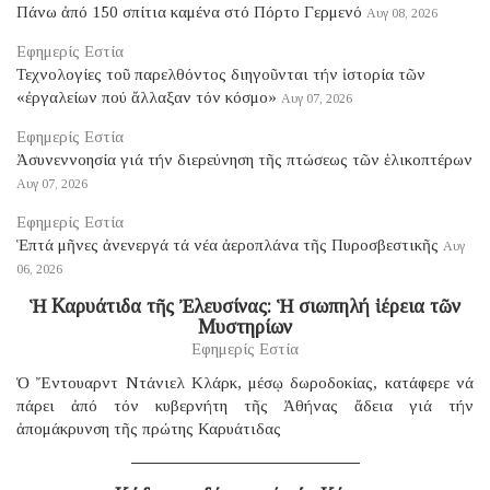
Πάνω ἀπό 150 σπίτια καμένα στό Πόρτο Γερμενό
Αυγ 08, 2026
Εφημερίς Εστία
Τεχνολογίες τοῦ παρελθόντος διηγοῦνται τήν ἱστορία τῶν
«ἐργαλείων πού ἄλλαξαν τόν κόσμο»
Αυγ 07, 2026
Εφημερίς Εστία
Ἀσυνεννοησία γιά τήν διερεύνηση τῆς πτώσεως τῶν ἑλικοπτέρων
Αυγ 07, 2026
Εφημερίς Εστία
Ἑπτά μῆνες ἀνενεργά τά νέα ἀεροπλάνα τῆς Πυροσβεστικῆς
Αυγ
06, 2026
Ἡ Καρυάτιδα τῆς Ἐλευσίνας: Ἡ σιωπηλή ἱέρεια τῶν
Μυστηρίων
Εφημερίς Εστία
Ὁ Ἔντουαρντ Ντάνιελ Κλάρκ, μέσῳ δωροδοκίας, κατάφερε νά
πάρει ἀπό τόν κυβερνήτη τῆς Ἀθήνας ἄδεια γιά τήν
ἀπομάκρυνση τῆς πρώτης Καρυάτιδας