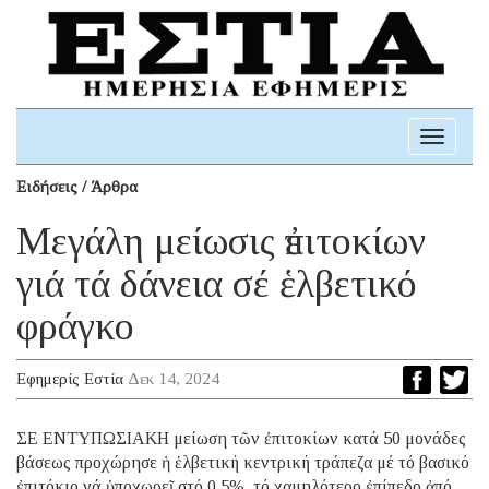
Toggle
navigati
Ειδήσεις / Άρθρα
Mεγάλη μείωσις ἐπιτοκίων
γιά τά δάνεια σέ ἑλβετικό
φράγκο
Εφημερίς Εστία
Δεκ 14, 2024
ΣΕ ΕΝΤΥΠΩΣΙΑΚΗ μείωση τῶν ἐπιτοκίων κατά 50 μονάδες
βάσεως προχώρησε ἡ ἑλβετική κεντρική τράπεζα μέ τό βασικό
ἐπιτόκιο νά ὑποχωρεῖ στό 0,5%, τό χαμηλότερο ἐπίπεδο ἀπό