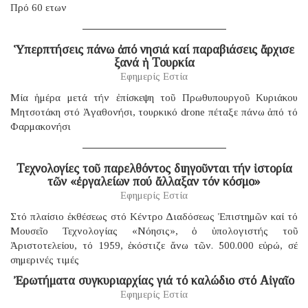
Πρό 60 ετων
Ὑπερπτήσεις πάνω ἀπό νησιά καί παραβιάσεις ἄρχισε
ξανά ἡ Τουρκία
Εφημερίς Εστία
Μία ἡμέρα μετά τήν ἐπίσκεψη τοῦ Πρωθυπουργοῦ Κυριάκου
Μητσοτάκη στό Ἀγαθονήσι, τουρκικό drone πέταξε πάνω ἀπό τό
Φαρμακονήσι
Τεχνολογίες τοῦ παρελθόντος διηγοῦνται τήν ἱστορία
τῶν «ἐργαλείων πού ἄλλαξαν τόν κόσμο»
Εφημερίς Εστία
Στό πλαίσιο ἐκθέσεως στό Κέντρο Διαδόσεως Ἐπιστημῶν καί τό
Μουσεῖο Τεχνολογίας «Νόησις», ὁ ὑπολογιστής τοῦ
Ἀριστοτελείου, τό 1959, ἐκόστιζε ἄνω τῶν. 500.000 εὐρώ, σέ
σημερινές τιμές
Ἐρωτήματα συγκυριαρχίας γιά τό καλώδιο στό Αἰγαῖο
Εφημερίς Εστία