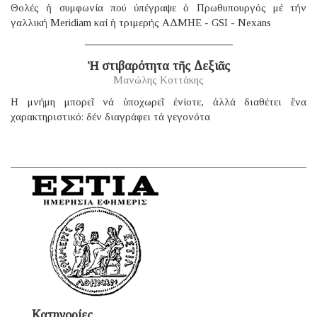
Θολές ἡ συμφωνία πού ὑπέγραψε ὁ Πρωθυπουργός μέ τήν
γαλλική Μeridiam καί ἡ τριμερής ΑΔΜΗΕ - GSI - Nexans
Ἡ στιβαρότητα τῆς Δεξιᾶς
Μανώλης Κοττάκης
H μνήμη μπορεῖ νά ὑποχωρεῖ ἐνίοτε, ἀλλά διαθέτει ἕνα
χαρακτηριστικό: δέν διαγράφει τά γεγονότα
Κατηγορίες