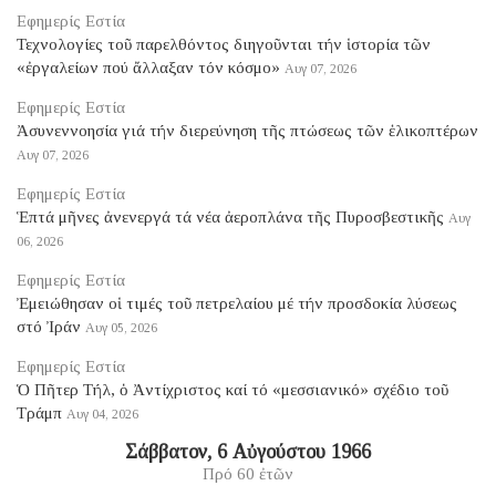
Εφημερίς Εστία
Τεχνολογίες τοῦ παρελθόντος διηγοῦνται τήν ἱστορία τῶν
«ἐργαλείων πού ἄλλαξαν τόν κόσμο»
Αυγ 07, 2026
Εφημερίς Εστία
Ἀσυνεννοησία γιά τήν διερεύνηση τῆς πτώσεως τῶν ἑλικοπτέρων
Αυγ 07, 2026
Εφημερίς Εστία
Ἑπτά μῆνες ἀνενεργά τά νέα ἀεροπλάνα τῆς Πυροσβεστικῆς
Αυγ
06, 2026
Εφημερίς Εστία
Ἐμειώθησαν οἱ τιμές τοῦ πετρελαίου μέ τήν προσδοκία λύσεως
στό Ἰράν
Αυγ 05, 2026
Εφημερίς Εστία
Ὁ Πῆτερ Τήλ, ὁ Ἀντίχριστος καί τό «μεσσιανικό» σχέδιο τοῦ
Τράμπ
Αυγ 04, 2026
Σάββατον, 6 Αὐγούστου 1966
Πρό 60 ἐτῶν