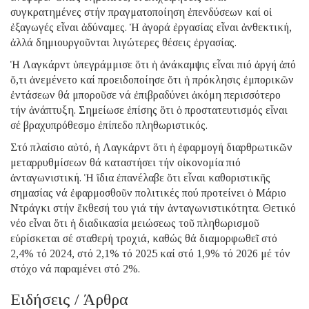
συγκρατημένες στήν πραγματοποίηση ἐπενδύσεων καί οἱ
ἐξαγωγές εἶναι ἀδύναμες. Ἡ ἀγορά ἐργασίας εἶναι ἀνθεκτική,
ἀλλά δημιουργοῦνται λιγώτερες θέσεις ἐργασίας.
Ἡ Λαγκάρντ ὑπεγράμμισε ὅτι ἡ ἀνάκαμψις εἶναι πιό ἀργή ἀπό
ὅ,τι ἀνεμένετο καί προειδοποίησε ὅτι ἡ πρόκλησις ἐμπορικῶν
ἐντάσεων θά μποροῦσε νά ἐπιβραδύνει ἀκόμη περισσότερο
τήν ἀνάπτυξη. Σημείωσε ἐπίσης ὅτι ὁ προστατευτισμός εἶναι
σέ βραχυπρόθεσμο ἐπίπεδο πληθωριστικός.
Στό πλαίσιο αὐτό, ἡ Λαγκάρντ ὅτι ἡ ἐφαρμογή διαρθρωτικῶν
μεταρρυθμίσεων θά καταστήσει τήν οἰκονομία πιό
ἀνταγωνιστική. Ἡ ἴδια ἐπανέλαβε ὅτι εἶναι καθοριστικῆς
σημασίας νά ἐφαρμοσθοῦν πολιτικές πού προτείνει ὁ Μάριο
Ντράγκι στήν ἔκθεσή του γιά τήν ἀνταγωνιστικότητα. Θετικό
νέο εἶναι ὅτι ἡ διαδικασία μειώσεως τοῦ πληθωρισμοῦ
εὑρίσκεται σέ σταθερή τροχιά, καθώς θά διαμορφωθεῖ στό
2,4% τό 2024, στό 2,1% τό 2025 καί στό 1,9% τό 2026 μέ τόν
στόχο νά παραμένει στό 2%.
Ειδήσεις / Άρθρα