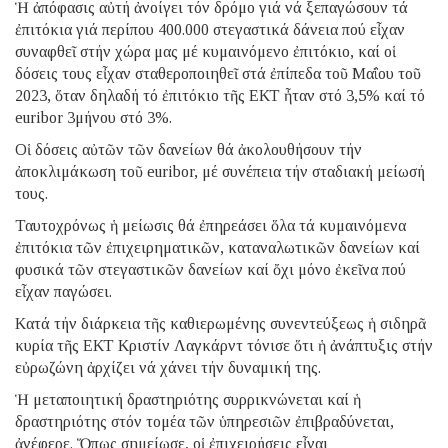
Ἡ ἀπόφασις αὐτή ἀνοίγει τόν δρόμο γιά νά ξεπαγώσουν τά
ἐπιτόκια γιά περίπου 400.000 στεγαστικά δάνεια πού εἶχαν
συναφθεῖ στήν χώρα μας μέ κυμαινόμενο ἐπιτόκιο, καί οἱ
δόσεις τους εἶχαν σταθεροποιηθεῖ στά ἐπίπεδα τοῦ Μαΐου τοῦ
2023, ὅταν δηλαδή τό ἐπιτόκιο τῆς ΕΚΤ ἦταν στό 3,5% καί τό
euribor 3μήνου στό 3%.
Οἱ δόσεις αὐτῶν τῶν δανείων θά ἀκολουθήσουν τήν
ἀποκλιμάκωση τοῦ euribor, μέ συνέπεια τήν σταδιακή μείωσή
τους.
Ταυτοχρόνως ἡ μείωσις θά ἐπηρεάσει ὅλα τά κυμαινόμενα
ἐπιτόκια τῶν ἐπιχειρηματικῶν, καταναλωτικῶν δανείων καί
φυσικά τῶν στεγαστικῶν δανείων καί ὄχι μόνο ἐκεῖνα πού
εἶχαν παγώσει.
Kατά τήν διάρκεια τῆς καθιερωμένης συνεντεύξεως ἡ σιδηρᾶ
κυρία τῆς ΕΚΤ Κριστίν Λαγκάρντ τόνισε ὅτι ἡ ἀνάπτυξις στήν
εὐρωζώνη ἀρχίζει νά χάνει τήν δυναμική της.
Ἡ μεταποιητική δραστηριότης συρρικνώνεται καί ἡ
δραστηριότης στόν τομέα τῶν ὑπηρεσιῶν ἐπιβραδύνεται,
ἀνέφερε. Ὅπως σημείωσε, οἱ ἐπιχειρήσεις εἶναι