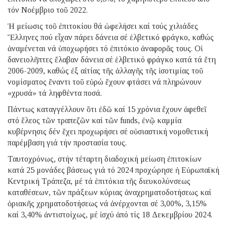
τόν Νοέμβριο τοῦ 2022.
Ἡ μείωσις τοῦ ἐπιτοκίου θά ὠφελήσει καί τούς χιλιάδες
Ἕλληνες πού εἶχαν πάρει δάνεια σέ ἑλβετικό φράγκο, καθώς
ἀναμένεται νά ὑποχωρήσει τό ἐπιτόκιο ἀναφορᾶς τους. Οἱ
δανειολῆπτες ἔλαβαν δάνεια σέ ἑλβετικό φράγκο κατά τά ἔτη
2006-2009, καθώς ἐξ αἰτίας τῆς ἀλλαγῆς τῆς ἰσοτιμίας τοῦ
νομίσματος ἔναντι τοῦ εὐρώ ἔχουν φτάσει νά πληρώνουν
«χρυσά» τά ληφθέντα ποσά.
Πάντως καταγγέλλουν ὅτι ἐδῶ καί 15 χρόνια ἔχουν ἀφεθεῖ
στό ἔλεος τῶν τραπεζῶν καί τῶν funds, ἐνῷ καμμία
κυβέρνησις δέν ἔχει προχωρήσει σέ οὐσιαστική νομοθετική
παρέμβαση γιά τήν προστασία τους.
Ταυτοχρόνως, στήν τέταρτη διαδοχική μείωση ἐπιτοκίων
κατά 25 μονάδες βάσεως γιά τό 2024 προχώρησε ἡ Εὐρωπαϊκή
Κεντρική Τράπεζα, μέ τά ἐπιτόκια τῆς διευκολύνσεως
καταθέσεων, τῶν πράξεων κύριας ἀναχρηματοδοτήσεως καί
ὁριακῆς χρηματοδοτήσεως νά ἀνέρχονται σέ 3,00%, 3,15%
καί 3,40% ἀντιστοίχως, μέ ἰσχύ ἀπό τίς 18 Δεκεμβρίου 2024.