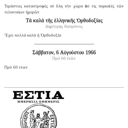
Τεράστιες καταστροφές σέ ὅλη τήν χώρα ἀπό τίς πυρκαϊές τῶν
τελευταίων ἡμερῶν
Τά καλά τῆς ἑλληνικῆς Ὀρθοδοξίας
Δημήτρης Καπράνος
Ἔχει πολλά καλά ἡ Ὀρθοδοξία
Σάββατον, 6 Αὐγούστου 1966
Πρό 60 ἐτῶν
Πρό 60 ετων