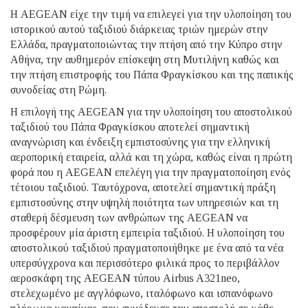
Η AEGEAN είχε την τιμή να επιλεγεί για την υλοποίηση του
ιστορικού αυτού ταξιδιού διάρκειας τριών ημερών στην
Ελλάδα, πραγματοποιώντας την πτήση από την Κύπρο στην
Αθήνα, την αυθημερόν επίσκεψη στη Μυτιλήνη καθώς και
την πτήση επιστροφής του Πάπα Φραγκίσκου και της παπικής
συνοδείας στη Ρώμη.
Η επιλογή της AEGEAN για την υλοποίηση του αποστολικού
ταξιδιού του Πάπα Φραγκίσκου αποτελεί σημαντική
αναγνώριση και ένδειξη εμπιστοσύνης για την ελληνική
αεροπορική εταιρεία, αλλά και τη χώρα, καθώς είναι η πρώτη
φορά που η AEGEAN επελέγη για την πραγματοποίηση ενός
τέτοιου ταξιδιού. Ταυτόχρονα, αποτελεί σημαντική πράξη
εμπιστοσύνης στην υψηλή ποιότητα των υπηρεσιών και τη
σταθερή δέσμευση των ανθρώπων της AEGEAN να
προσφέρουν μία άριστη εμπειρία ταξιδιού. Η υλοποίηση του
αποστολικού ταξιδιού πραγματοποιήθηκε με ένα από τα νέα
υπερσύγχρονα και περισσότερο φιλικά προς το περιβάλλον
αεροσκάφη της AEGEAN τύπου Airbus A321neo,
στελεχωμένο με αγγλόφωνο, ιταλόφωνο και ισπανόφωνο