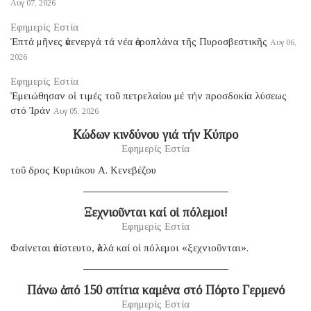
Αυγ 07, 2026
Εφημερίς Εστία
Ἑπτά μῆνες ἀνενεργά τά νέα ἀεροπλάνα τῆς Πυροσβεστικῆς
Αυγ 06,
2026
Εφημερίς Εστία
Ἐμειώθησαν οἱ τιμές τοῦ πετρελαίου μέ τήν προσδοκία λύσεως
στό Ἰράν
Αυγ 05, 2026
Κώδων κινδύνου γιά τήν Κύπρο
Εφημερίς Εστία
τοῦ δρος Κυριάκου Α. Κενεβέζου
Ξεχνιοῦνται καί οἱ πόλεμοι!
Εφημερίς Εστία
Φαίνεται ἀπίστευτο, ἀλλά καί οἱ πόλεμοι «ξεχνιοῦνται».
Πάνω ἀπό 150 σπίτια καμένα στό Πόρτο Γερμενό
Εφημερίς Εστία