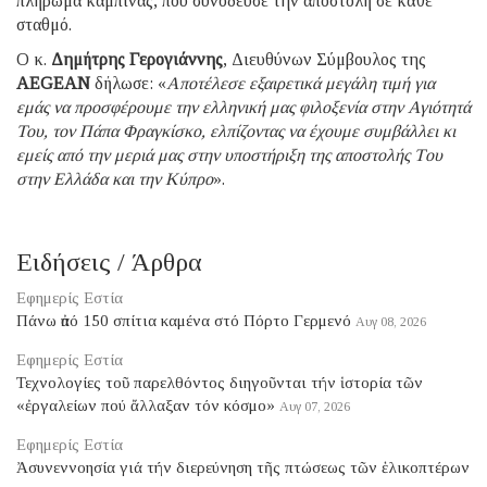
πλήρωμα καμπίνας, που συνόδευσε την αποστολή σε κάθε
σταθμό.
Ο κ.
Δημήτρης Γερογιάννης
, Διευθύνων Σύμβουλος της
AEGEAN
δήλωσε: «
Αποτέλεσε εξαιρετικά μεγάλη τιμή για
εμάς να προσφέρουμε την ελληνική μας φιλοξενία στην Αγιότητά
Του, τον Πάπα Φραγκίσκο, ελπίζοντας να έχουμε συμβάλλει κι
εμείς από την μεριά μας στην υποστήριξη της αποστολής Tου
στην Ελλάδα και την Κύπρο
».
Ειδήσεις / Άρθρα
Εφημερίς Εστία
Πάνω ἀπό 150 σπίτια καμένα στό Πόρτο Γερμενό
Αυγ 08, 2026
Εφημερίς Εστία
Τεχνολογίες τοῦ παρελθόντος διηγοῦνται τήν ἱστορία τῶν
«ἐργαλείων πού ἄλλαξαν τόν κόσμο»
Αυγ 07, 2026
Εφημερίς Εστία
Ἀσυνεννοησία γιά τήν διερεύνηση τῆς πτώσεως τῶν ἑλικοπτέρων