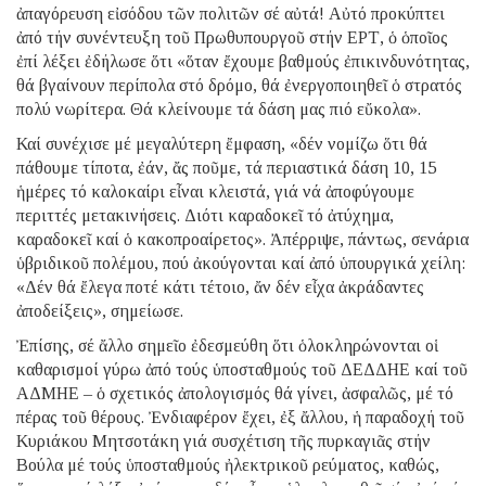
ἀπαγόρευση εἰσόδου τῶν πολιτῶν σέ αὐτά! Αὐτό προκύπτει
ἀπό τήν συνέντευξη τοῦ Πρωθυπουργοῦ στήν ΕΡΤ, ὁ ὁποῖος
ἐπί λέξει ἐδήλωσε ὅτι «ὅταν ἔχουμε βαθμούς ἐπικινδυνότητας,
θά βγαίνουν περίπολα στό δρόμο, θά ἐνεργοποιηθεῖ ὁ στρατός
πολύ νωρίτερα. Θά κλείνουμε τά δάση μας πιό εὔκολα».
Καί συνέχισε μέ μεγαλύτερη ἔμφαση, «δέν νομίζω ὅτι θά
πάθουμε τίποτα, ἐάν, ἄς ποῦμε, τά περιαστικά δάση 10, 15
ἡμέρες τό καλοκαίρι εἶναι κλειστά, γιά νά ἀποφύγουμε
περιττές μετακινήσεις. Διότι καραδοκεῖ τό ἀτύχημα,
καραδοκεῖ καί ὁ κακοπροαίρετος». Ἀπέρριψε, πάντως, σενάρια
ὑβριδικοῦ πολέμου, πού ἀκούγονται καί ἀπό ὑπουργικά χείλη:
«Δέν θά ἔλεγα ποτέ κάτι τέτοιο, ἄν δέν εἶχα ἀκράδαντες
ἀποδείξεις», σημείωσε.
Ἐπίσης, σέ ἄλλο σημεῖο ἐδεσμεύθη ὅτι ὁλοκληρώνονται οἱ
καθαρισμοί γύρω ἀπό τούς ὑποσταθμούς τοῦ ΔΕΔΔΗΕ καί τοῦ
ΑΔΜΗΕ – ὁ σχετικός ἀπολογισμός θά γίνει, ἀσφαλῶς, μέ τό
πέρας τοῦ θέρους. Ἐνδιαφέρον ἔχει, ἐξ ἄλλου, ἡ παραδοχή τοῦ
Κυριάκου Μητσοτάκη γιά συσχέτιση τῆς πυρκαγιᾶς στήν
Βούλα μέ τούς ὑποσταθμούς ἠλεκτρικοῦ ρεύματος, καθώς,