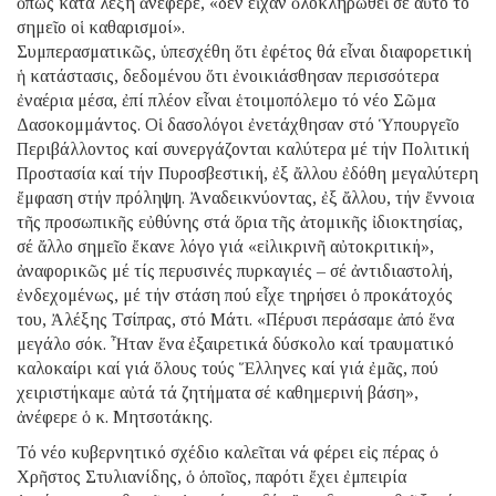
ὅπως κατά λέξη ἀνέφερε, «δέν εἶχαν ὁλοκληρωθεῖ σέ αὐτό τό
σημεῖο οἱ καθαρισμοί».
Συμπερασματικῶς, ὑπεσχέθη ὅτι ἐφέτος θά εἶναι διαφορετική
ἡ κατάστασις, δεδομένου ὅτι ἐνοικιάσθησαν περισσότερα
ἐναέρια μέσα, ἐπί πλέον εἶναι ἑτοιμοπόλεμο τό νέο Σῶμα
Δασοκομμάντος. Οἱ δασολόγοι ἐνετάχθησαν στό Ὑπουργεῖο
Περιβάλλοντος καί συνεργάζονται καλύτερα μέ τήν Πολιτική
Προστασία καί τήν Πυροσβεστική, ἐξ ἄλλου ἐδόθη μεγαλύτερη
ἔμφαση στήν πρόληψη. Ἀναδεικνύοντας, ἐξ ἄλλου, τήν ἔννοια
τῆς προσωπικῆς εὐθύνης στά ὅρια τῆς ἀτομικῆς ἰδιοκτησίας,
σέ ἄλλο σημεῖο ἔκανε λόγο γιά «εἰλικρινῆ αὐτοκριτική»,
ἀναφορικῶς μέ τίς περυσινές πυρκαγιές – σέ ἀντιδιαστολή,
ἐνδεχομένως, μέ τήν στάση πού εἶχε τηρήσει ὁ προκάτοχός
του, Ἀλέξης Τσίπρας, στό Μάτι. «Πέρυσι περάσαμε ἀπό ἕνα
μεγάλο σόκ. Ἦταν ἕνα ἐξαιρετικά δύσκολο καί τραυματικό
καλοκαίρι καί γιά ὅλους τούς Ἕλληνες καί γιά ἐμᾶς, πού
χειριστήκαμε αὐτά τά ζητήματα σέ καθημερινή βάση»,
ἀνέφερε ὁ κ. Μητσοτάκης.
Τό νέο κυβερνητικό σχέδιο καλεῖται νά φέρει εἰς πέρας ὁ
Χρῆστος Στυλιανίδης, ὁ ὁποῖος, παρότι ἔχει ἐμπειρία