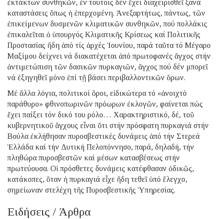
ἐκτάκτων συνθηκῶν, ἐν τούτοις δέν ἔχει διαχειρισθεῖ ξανά
καταστάσεις ὅπως ἡ ἐπερχομένη. Ἀνεξαρτήτως, πάντως, τῶν
ἐπικείμενων δυσμενῶν κλιματικῶν συνθηκῶν, πού πολλάκις
ἐπικαλεῖται ὁ ὑπουργός Κλιματικῆς Κρίσεως καί Πολιτικῆς
Προστασίας ἤδη ἀπό τίς ἀρχές Ἰουνίου, παρά ταῦτα τό Μέγαρο
Μαξίμου δείχνει νά διακατέχεται ἀπό πρωτοφανές ἄγχος στήν
ἀντιμετώπιση τῶν δασικῶν πυρκαγιῶν, ἄγχος πού δέν μπορεῖ
νά ἐξηγηθεῖ μόνο ἐπί τῇ βάσει περιβαλλοντικῶν ὅρων.
Μέ ἄλλα λόγια, πολιτικοί ὅροι, εἰδικώτερα τό «ἀνοιχτό
παράθυρο» φθινοπωρινῶν πρόωρων ἐκλογῶν, φαίνεται πώς
ἔχει παίξει τόν δικό του ρόλο… Χαρακτηριστικό, δέ, τοῦ
κυβερνητικοῦ ἄγχους εἶναι ὅτι στήν πρόσφατη πυρκαγιά στήν
Βούλα ἐκλήθησαν πυροσβεστικές δυνάμεις ἀπό τήν Στερεά
Ἑλλάδα καί τήν Δυτική Πελοπόννησο, παρά, δηλαδή, τήν
πληθώρα πυροσβεστῶν καί μέσων κατασβέσεως στήν
πρωτεύουσα. Οἱ πρόσθετες δυνάμεις κατέφθασαν ὁδικῶς,
κατάκοπες, ὅταν ἡ πυρκαγιά εἶχε ἤδη τεθεῖ ὑπό ἔλεγχο,
σημείωναν στελέχη τῆς Πυροσβεστικῆς Ὑπηρεσίας.
Ειδήσεις / Άρθρα