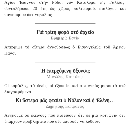
Ἁγίου Ἰωάννου στήν Ρόδο, νῦν Κατάλυμα τῆς Γαλλίας,
συνεπλήρωσε 20 ἔτη ὡς χῶρος πολιτισμοῦ, διαλόγου καί
παγκοσμίου ἀκτινοβολίας
Γιά τρίτη φορά στό ἀρχεῖο
Εφημερίς Εστία
Ἀπέρριψε τό αἴτημα ἀνασύρσεως ὁ Εἰσαγγελεύς τοῦ Ἀρείου
Πάγου
Ἡ ἐπερχόμενη ὄξυνσις
Μανώλης Κοττάκης
Οἱ καρέκλες, τά deals, οἱ ἐξουσίες καί ὁ πανικός μπροστά στά
διαγραφόμενα
Κι ὕστερα μᾶς φταίει ὁ Νόλαν καί ἡ Ἑλένη…
Δημήτρης Καπράνος
Ἀνήκουμε σέ ἐκείνους πού πιστεύουν ὅτι σέ μιά κοινωνία δέν
ὑπάρχουν προβλήματα πού δέν μποροῦν νά λυθοῦν.