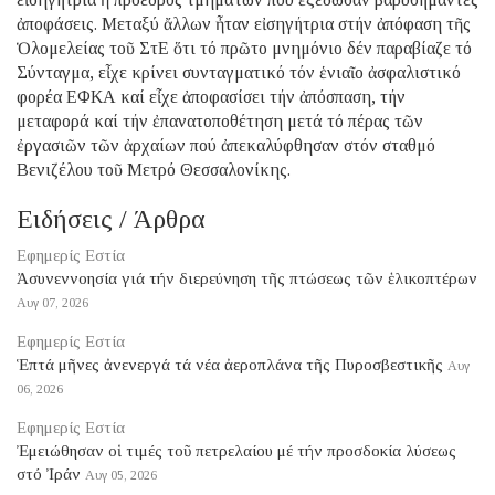
ἀποφάσεις. Μεταξύ ἄλλων ἦταν εἰσηγήτρια στήν ἀπόφαση τῆς
Ὁλομελείας τοῦ ΣτΕ ὅτι τό πρῶτο μνημόνιο δέν παραβίαζε τό
Σύνταγμα, εἶχε κρίνει συνταγματικό τόν ἑνιαῖο ἀσφαλιστικό
φορέα ΕΦΚΑ καί εἶχε ἀποφασίσει τήν ἀπόσπαση, τήν
μεταφορά καί τήν ἐπανατοποθέτηση μετά τό πέρας τῶν
ἐργασιῶν τῶν ἀρχαίων πού ἀπεκαλύφθησαν στόν σταθμό
Βενιζέλου τοῦ Μετρό Θεσσαλονίκης.
Ειδήσεις / Άρθρα
Εφημερίς Εστία
Ἀσυνεννοησία γιά τήν διερεύνηση τῆς πτώσεως τῶν ἑλικοπτέρων
Αυγ 07, 2026
Εφημερίς Εστία
Ἑπτά μῆνες ἀνενεργά τά νέα ἀεροπλάνα τῆς Πυροσβεστικῆς
Αυγ
06, 2026
Εφημερίς Εστία
Ἐμειώθησαν οἱ τιμές τοῦ πετρελαίου μέ τήν προσδοκία λύσεως
στό Ἰράν
Αυγ 05, 2026