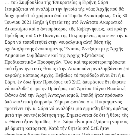
… τοῦ Συμβουλίου τῆς Ἐπικρατείας ἡ Εἰρήνη Σάρπ
ἑτοιμάζεται νά ἀναλάβει τήν ἡγεσία τῆς νέας Ἀρχῆς πού θά
διαχειρισθεῖ τά χρήματα ἀπό τό Ταμεῖο Ἀνακάμψεως. Στίς 30
Ἰουνίου 2021 ἔληξε ἡ θητεία της στό Ἀνώτατο Ἀκυρωτικό
Δικαστήριο καί ὁ ἀντιπρόεδρος τῆς Κυβερνήσεως, καί πρώην
Πρόεδρος τοῦ ΣτΕ Παναγιώτης Πικραμμένος, πρότεινε τήν κ.
Σάρπ νά τοποθετηθεῖ στήν νευραλγική αὐτή θέση τῆς
σχεδιαζόμενης ἑνοποιημένης Ἑνιαίας Ἀνεξάρτητης Ἀρχῆς
Δημοσίων Συμβάσεων καί τῆς Ἀρχῆς Ἐξετάσεως
Προδικαστικῶν Προσφυγῶν. Ὅλο καί περισσότερα πρόσωπα
πού εἶχαν ἡγετικές θέσεις στήν Δικαιοσύνη ἀναλαμβάνουν ἐπί
κεφαλῆς κάποιας Ἀρχῆς. Βεβαίως τό παράδοξο εἶναι ὅτι ἡ κ.
Σάρπ, ἐν ὅσω ἦταν Πρόεδρος τοῦ ΣτΕ, ἀπεφάσισε ὅτι ἔπρεπε
νά ἀπολυθεῖ ἡ πρώην Πρόεδρος τοῦ Ἀρείου Πάγου Βασιλική
Θάνου ἀπό τήν Ἀρχή Ἀνταγωνισμοῦ, ἐπειδή ἦταν πρόσωπο
ὑπό «πολιτική ἐπιρροή». Σήμερα ὡστόσο ὁ κ. Πικραμμένος
προτείνει τήν κ. Σάρπ νά ἀναλάβει μία ἔμμισθη θέση, ἀμέσως
μετά τήν συνταξιοδότησή της. Σημειώνεται δέ ὅτι ἡ θέσις τῆς
κ. Θάνου ἦταν ἄμισθος. Ἡ κ. Σάρπ εἶναι μία ἐξαίρετη νομικός
μέ ἄριστη κατάρτιση. Κατά τήν θητεία στό ΣτΕ ἦταν
εἰσηγήτρια ἤ πρόεδρος τμημάτων πού ἐξέδωσαν βαρυσήμαντες