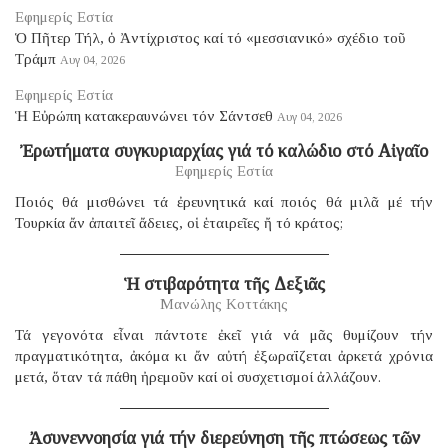
Εφημερίς Εστία
Ὁ Πῆτερ Τήλ, ὁ Ἀντίχριστος καί τό «μεσσιανικό» σχέδιο τοῦ
Τράμπ
Αυγ 04, 2026
Εφημερίς Εστία
Ἡ Εὐρώπη κατακεραυνώνει τόν Σάντσεθ
Αυγ 04, 2026
Ἐρωτήματα συγκυριαρχίας γιά τό καλώδιο στό Αἰγαῖο
Εφημερίς Εστία
Ποιός θά μισθώνει τά ἐρευνητικά καί ποιός θά μιλᾶ μέ τήν
Τουρκία ἄν ἀπαιτεῖ ἄδειες, οἱ ἑταιρεῖες ἤ τό κράτος;
Ἡ στιβαρότητα τῆς Δεξιᾶς
Μανώλης Κοττάκης
Τά γεγονότα εἶναι πάντοτε ἐκεῖ γιά νά μᾶς θυμίζουν τήν
πραγματικότητα, ἀκόμα κι ἄν αὐτή ἐξωραΐζεται ἀρκετά χρόνια
μετά, ὅταν τά πάθη ἠρεμοῦν καί οἱ συσχετισμοί ἀλλάζουν.
Ἀσυνεννοησία γιά τήν διερεύνηση τῆς πτώσεως τῶν