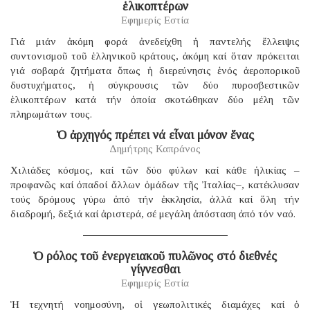
ἑλικοπτέρων
Εφημερίς Εστία
Γιά μιάν ἀκόμη φορά ἀνεδείχθη ἡ παντελής ἔλλειψις
συντονισμοῦ τοῦ ἑλληνικοῦ κράτους, ἀκόμη καί ὅταν πρόκειται
γιά σοβαρά ζητήματα ὅπως ἡ διερεύνησις ἑνός ἀεροπορικοῦ
δυστυχήματος, ἡ σύγκρουσις τῶν δύο πυροσβεστικῶν
ἑλικοπτέρων κατά τήν ὁποία σκοτώθηκαν δύο μέλη τῶν
πληρωμάτων τους.
Ὁ ἀρχηγός πρέπει νά εἶναι μόνον ἕνας
Δημήτρης Καπράνος
Χιλιάδες κόσμος, καί τῶν δύο φύλων καί κάθε ἡλικίας –
προφανῶς καί ὀπαδοί ἄλλων ὁμάδων τῆς Ἰταλίας–, κατέκλυσαν
τούς δρόμους γύρω ἀπό τήν ἐκκλησία, ἀλλά καί ὅλη τήν
διαδρομή, δεξιά καί ἀριστερά, σέ μεγάλη ἀπόσταση ἀπό τόν ναό.
Ὁ ρόλος τοῦ ἐνεργειακοῦ πυλῶνος στό διεθνές
γίγνεσθαι
Εφημερίς Εστία
Ἡ τεχνητή νοημοσύνη, οἱ γεωπολιτικές διαμάχες καί ὁ