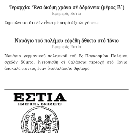
Ἱεραρχία: Ἕνα ἀκόμη χρόνο σέ ἀδράνεια (μέρος B΄)
Εφημερίς Εστία
Σημειώνεται ὅτι δέν εἶναι μέ σειρά ἀξιολογήσεως:
Ναυάγιο τοῦ πολέμου εὑρέθη ἄθικτο στό Ἰόνιο
Εφημερίς Εστία
Ναυάγιο γερμανικοῦ πολεμικοῦ τοῦ B; Παγκοσμίου Πολέμου,
σχεδόν ἄθικτο, ἐνετοπίσθη σέ θαλάσσια περιοχή στό Ἰόνιο,
ἀποκαλύπτοντας ἕναν ὑποθαλάσσιο θησαυρό.