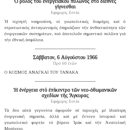
Ὁ ρόλος τοῦ ἐνεργειακοῦ πυλῶνος στό διεθνές
γίγνεσθαι
Εφημερίς Εστία
Ἡ τεχνητή νοημοσύνη, οἱ γεωπολιτικές διαμάχες καί ὁ
στρατιωτικός ἀνταγωνισμός ἐπηρεάζουν τήν ἀνθεκτικότητα τῶν
ἐνεργειακῶν συστημάτων, πού ἀποτελοῦν σημαντικό πυλῶνα γιά
τήν ἐθνική ἀσφάλεια.
Σάββατον, 6 Αὐγούστου 1966
Πρό 60 ἐτῶν
Ο ΚΟΣΜΟΣ ΑΝΑΓΚΑΙ ΤΟΥ ΤΑΝΑΚΑ
Ἡ ἐνέργεια στό ἐπίκεντρο τῶν νεο-ὀθωμανικῶν
σχεδίων τῆς Ἄγκυρας
Εφημερίς Εστία
Τά δύο αὐτά γεγονότα ἀφοροῦν σέ περιοχές μέ ἰδιαίτερη
ἐνεργειακή σημασία, ἀλλά καί μέ ἔντονο ἱστορικό καί
γεωπολιτικό φορτίο: τό βόρειο Ἰράκ καί τήν Ἀνατολική
Μεσόγειο.