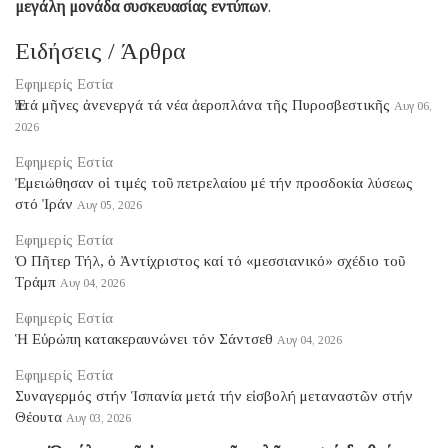
μεγάλη μονάδα συσκευασίας εντύπων
.
Ειδήσεις / Άρθρα
Εφημερίς Εστία
Ἑπτά μῆνες ἀνενεργά τά νέα ἀεροπλάνα τῆς Πυροσβεστικῆς
Αυγ 06,
2026
Εφημερίς Εστία
Ἐμειώθησαν οἱ τιμές τοῦ πετρελαίου μέ τήν προσδοκία λύσεως
στό Ἰράν
Αυγ 05, 2026
Εφημερίς Εστία
Ὁ Πῆτερ Τήλ, ὁ Ἀντίχριστος καί τό «μεσσιανικό» σχέδιο τοῦ
Τράμπ
Αυγ 04, 2026
Εφημερίς Εστία
Ἡ Εὐρώπη κατακεραυνώνει τόν Σάντσεθ
Αυγ 04, 2026
Εφημερίς Εστία
Συναγερμός στήν Ἱσπανία μετά τήν εἰσβολή μεταναστῶν στήν
Θέουτα
Αυγ 03, 2026