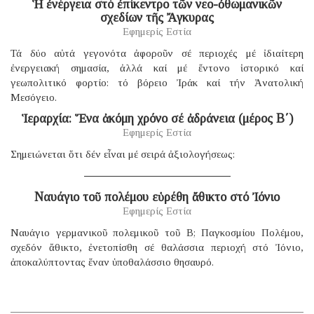
Ἡ ἐνέργεια στό ἐπίκεντρο τῶν νεο-ὀθωμανικῶν
σχεδίων τῆς Ἄγκυρας
Εφημερίς Εστία
Τά δύο αὐτά γεγονότα ἀφοροῦν σέ περιοχές μέ ἰδιαίτερη
ἐνεργειακή σημασία, ἀλλά καί μέ ἔντονο ἱστορικό καί
γεωπολιτικό φορτίο: τό βόρειο Ἰράκ καί τήν Ἀνατολική
Μεσόγειο.
Ἱεραρχία: Ἕνα ἀκόμη χρόνο σέ ἀδράνεια (μέρος B΄)
Εφημερίς Εστία
Σημειώνεται ὅτι δέν εἶναι μέ σειρά ἀξιολογήσεως:
Ναυάγιο τοῦ πολέμου εὑρέθη ἄθικτο στό Ἰόνιο
Εφημερίς Εστία
Ναυάγιο γερμανικοῦ πολεμικοῦ τοῦ B; Παγκοσμίου Πολέμου,
σχεδόν ἄθικτο, ἐνετοπίσθη σέ θαλάσσια περιοχή στό Ἰόνιο,
ἀποκαλύπτοντας ἕναν ὑποθαλάσσιο θησαυρό.