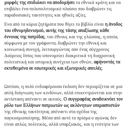
μορφές της επιδιώκει να αποδομήσει
τα εθνικά κράτη και να
επιβάλει ένα πολυπολιτισμικό πλαίσιο που διαβρώνει τις
παραδοσιακές ταυτότητες και ηθικές αξίες.
Ενα από τα κύρια ζητήματα που θίγει το βιβλίο είναι
η άνοδος
του εθνομηδενισμού, αυτής της τάσης απαξίωσης κάθε
έννοιας της πατρίδας
, του έθνους και της γλώσσας, η οποία,
σύμφωνα με τον γράφοντα, διαβρώνει την εθνική και
κοινωνική συνοχή, λειτουργώντας σαν ένας σύγχρονος
Δούρειος Ιππος που υπονομεύει διακριτικά τη διαχρονική
πολιτιστική και ιστορική συνέχεια των εθνών,
αφήνοντάς τα
εκτεθειμένα σε εσωτερικές και εξωτερικές απειλές.
Ωστόσο, η πολύ ενδιαφέρουσα έκδοση δεν περιορίζεται σε μια
απλή διάγνωση των κινδύνων, αλλά επικεντρώνεται και στην
αντίσταση απέναντι σε αυτούς.
Ο συγγραφέας αναδεικνύει τον
ρόλο των Ελλήνων πατριωτών ως ακλόνητων υπερασπιστών
της εθνικής ταυτότητας απέναντι στα σχέδια της
παγκοσμιοποίησης. Μέσα από αυτό το πρίσμα ο αγώνας δεν
είναι απλώς πολιτικός, αλλά υπαρξιακός, και η ενότητα των