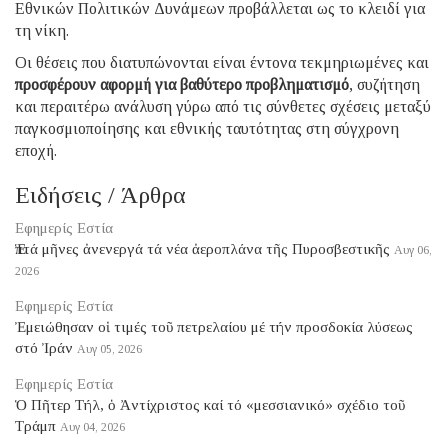
Εθνικών Πολιτικών Δυνάμεων προβάλλεται ως το κλειδί για
τη νίκη.
Οι θέσεις που διατυπώνονται είναι έντονα τεκμηριωμένες και
προσφέρουν αφορμή για βαθύτερο προβληματισμό
, συζήτηση
και περαιτέρω ανάλυση γύρω από τις σύνθετες σχέσεις μεταξύ
παγκοσμιοποίησης και εθνικής ταυτότητας στη σύγχρονη
εποχή.
Ειδήσεις / Άρθρα
Εφημερίς Εστία
Ἑπτά μῆνες ἀνενεργά τά νέα ἀεροπλάνα τῆς Πυροσβεστικῆς
Αυγ 06,
2026
Εφημερίς Εστία
Ἐμειώθησαν οἱ τιμές τοῦ πετρελαίου μέ τήν προσδοκία λύσεως
στό Ἰράν
Αυγ 05, 2026
Εφημερίς Εστία
Ὁ Πῆτερ Τήλ, ὁ Ἀντίχριστος καί τό «μεσσιανικό» σχέδιο τοῦ
Τράμπ
Αυγ 04, 2026