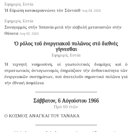
Εφημερίς Εστία
Ἡ Εὐρώπη κατακεραυνώνει τόν Σάντσεθ
Αυγ 04, 2026
Εφημερίς Εστία
Συναγερμός στήν Ἱσπανία μετά τήν εἰσβολή μεταναστῶν στήν
Θέουτα
Αυγ 03, 2026
Ὁ ρόλος τοῦ ἐνεργειακοῦ πυλῶνος στό διεθνές
γίγνεσθαι
Εφημερίς Εστία
Ἡ τεχνητή νοημοσύνη, οἱ γεωπολιτικές διαμάχες καί ὁ
στρατιωτικός ἀνταγωνισμός ἐπηρεάζουν τήν ἀνθεκτικότητα τῶν
ἐνεργειακῶν συστημάτων, πού ἀποτελοῦν σημαντικό πυλῶνα γιά
τήν ἐθνική ἀσφάλεια.
Σάββατον, 6 Αὐγούστου 1966
Πρό 60 ἐτῶν
Ο ΚΟΣΜΟΣ ΑΝΑΓΚΑΙ ΤΟΥ ΤΑΝΑΚΑ