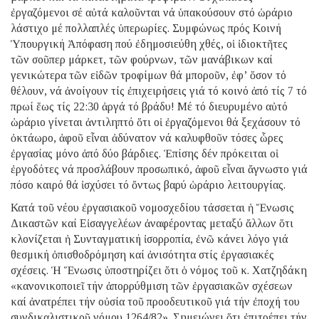
ἐργαζόμενοι σέ αὐτά καλοῦνται νά ὑπακούσουν στό ὡράριο
λάστιχο μέ πολλαπλές ὑπερωρίες. Συμφώνως πρός Κοινή
Ὑπουργική Ἀπόφαση πού ἐδημοσιεύθη χθές, οἱ ἰδιοκτῆτες
τῶν σοῦπερ μάρκετ, τῶν φούρνων, τῶν μανάβικων καί
γενικώτερα τῶν εἰδῶν τροφίμων θά μποροῦν, ἐφ’ ὅσον τό
θέλουν, νά ἀνοίγουν τίς ἐπιχειρήσεις γιά τό κοινό ἀπό τίς 7 τό
πρωί ἕως τίς 22:30 ἀργά τό βράδυ! Μέ τό διευρυμένο αὐτό
ὡράριο γίνεται ἀντιληπτό ὅτι οἱ ἐργαζόμενοι θά ξεχάσουν τό
ὀκτάωρο, ἀφοῦ εἶναι ἀδύνατον νά καλυφθοῦν τόσες ὧρες
ἐργασίας μόνο ἀπό δύο βάρδιες. Ἐπίσης δέν πρόκειται οἱ
ἐργοδότες νά προσλάβουν προσωπικό, ἀφοῦ εἶναι ἄγνωστο γιά
πόσο καιρό θά ἰσχύσει τό ὄντως βαρύ ὡράριο λειτουργίας.
Κατά τοῦ νέου ἐργασιακοῦ νομοσχεδίου τάσσεται ἡ Ἕνωσις
Δικαστῶν καί Εἰσαγγελέων ἀναφέροντας μεταξύ ἄλλων ὅτι
κλονίζεται ἡ Συνταγματική ἰσορροπία, ἐνῶ κάνει λόγο γιά
θεσμική ὀπισθοδρόμηση καί ἀνισότητα στίς ἐργασιακές
σχέσεις. Ἡ Ἕνωσις ὑποστηρίζει ὅτι ὁ νόμος τοῦ κ. Χατζηδάκη
«κανονικοποιεῖ τήν ἀπορρύθμιση τῶν ἐργασιακῶν σχέσεων
καί ἀνατρέπει τήν οὐσία τοῦ προοδευτικοῦ γιά τήν ἐποχή του
συνδικαλιστικοῦ νόμου 1264/82». Σημειώνει ὅτι ἐπιτρέπει τήν