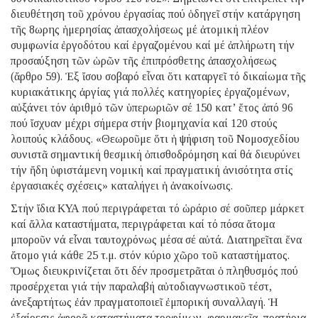
διευθέτηση τοῦ χρόνου ἐργασίας πού ὁδηγεῖ στήν κατάργηση
τῆς 8ωρης ἡμερησίας ἀπασχολήσεως μέ ἀτομική πλέον
συμφωνία ἐργοδότου καί ἐργαζομένου καί μέ ἀπλήρωτη τήν
προσαύξηση τῶν ὡρῶν τῆς ἐπιπρόσθετης ἀπασχολήσεως
(ἄρθρο 59). Ἐξ ἴσου σοβαρό εἶναι ὅτι καταργεῖ τό δικαίωμα τῆς
κυριακάτικης ἀργίας γιά πολλές κατηγορίες ἐργαζομένων,
αὐξάνει τόν ἀριθμό τῶν ὑπερωριῶν σέ 150 κατ’ ἔτος ἀπό 96
πού ἴσχυαν μέχρι σήμερα στήν βιομηχανία καί 120 στούς
λοιπούς κλάδους. «Θεωροῦμε ὅτι ἡ ψήφιση τοῦ Νομοσχεδίου
συνιστᾶ σημαντική θεσμική ὀπισθοδρόμηση καί θά διευρύνει
τήν ἤδη ὑφιστάμενη νομική καί πραγματική ἀνισότητα στίς
ἐργασιακές σχέσεις» καταλήγει ἡ ἀνακοίνωσις.
Στήν ἴδια ΚΥΑ πού περιγράφεται τό ὡράριο σέ σοῦπερ μάρκετ
καί ἄλλα καταστήματα, περιγράφεται καί τό πόσα ἄτομα
μποροῦν νά εἶναι ταυτοχρόνως μέσα σέ αὐτά. Διατηρεῖται ἕνα
ἄτομο γιά κάθε 25 τ.μ. στόν κύριο χῶρο τοῦ καταστήματος.
Ὅμως διευκρινίζεται ὅτι δέν προσμετρᾶται ὁ πληθυσμός πού
προσέρχεται γιά τήν παραλαβή αὐτοδιαγνωστικοῦ τέστ,
ἀνεξαρτήτως ἐάν πραγματοποιεῖ ἐμπορική συναλλαγή. Ἡ
ἐξαίρεσις ἀφορᾶ καταστήματα τροφίμων, φαρμακεῖα, πρατήρια