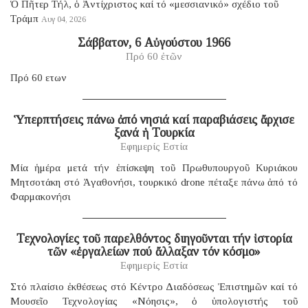
Ὁ Πῆτερ Τήλ, ὁ Ἀντίχριστος καί τό «μεσσιανικό» σχέδιο τοῦ
Τράμπ
Αυγ 04, 2026
Σάββατον, 6 Αὐγούστου 1966
Πρό 60 ἐτῶν
Πρό 60 ετων
Ὑπερπτήσεις πάνω ἀπό νησιά καί παραβιάσεις ἄρχισε
ξανά ἡ Τουρκία
Εφημερίς Εστία
Μία ἡμέρα μετά τήν ἐπίσκεψη τοῦ Πρωθυπουργοῦ Κυριάκου
Μητσοτάκη στό Ἀγαθονήσι, τουρκικό drone πέταξε πάνω ἀπό τό
Φαρμακονήσι
Τεχνολογίες τοῦ παρελθόντος διηγοῦνται τήν ἱστορία
τῶν «ἐργαλείων πού ἄλλαξαν τόν κόσμο»
Εφημερίς Εστία
Στό πλαίσιο ἐκθέσεως στό Κέντρο Διαδόσεως Ἐπιστημῶν καί τό
Μουσεῖο Τεχνολογίας «Νόησις», ὁ ὑπολογιστής τοῦ