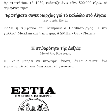
Ἀριστοτελείου, τό 1959, ἐκόστιζε ἄνω τῶν. 500.000 εὐρώ, σέ
σημερινές τιμές
Ἐρωτήματα συγκυριαρχίας γιά τό καλώδιο στό Αἰγαῖο
Εφημερίς Εστία
Θολές ἡ συμφωνία πού ὑπέγραψε ὁ Πρωθυπουργός μέ τήν
γαλλική Μeridiam καί ἡ τριμερής ΑΔΜΗΕ - GSI - Nexans
Ἡ στιβαρότητα τῆς Δεξιᾶς
Μανώλης Κοττάκης
H μνήμη μπορεῖ νά ὑποχωρεῖ ἐνίοτε, ἀλλά διαθέτει ἕνα
χαρακτηριστικό: δέν διαγράφει τά γεγονότα