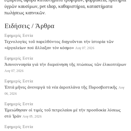
ὑγρῶν καυσίμων, pet shop, καθαριστήρια, καταστήματα
πωλήσεως καπνικῶν.
Ειδήσεις / Άρθρα
Εφημερίς Εστία
Τεχνολογίες τοῦ παρελθόντος διηγοῦνται τήν ἱστορία τῶν
«ἐργαλείων πού ἄλλαξαν τόν κόσμο»
Αυγ 07, 2026
Εφημερίς Εστία
Ἀσυνεννοησία γιά τήν διερεύνηση τῆς πτώσεως τῶν ἑλικοπτέρων
Αυγ 07, 2026
Εφημερίς Εστία
Ἑπτά μῆνες ἀνενεργά τά νέα ἀεροπλάνα τῆς Πυροσβεστικῆς
Αυγ
06, 2026
Εφημερίς Εστία
Ἐμειώθησαν οἱ τιμές τοῦ πετρελαίου μέ τήν προσδοκία λύσεως
στό Ἰράν
Αυγ 05, 2026
Εφημερίς Εστία