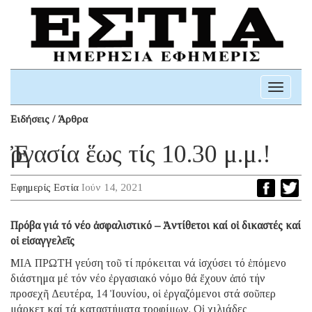
Toggle
navigati
Ειδήσεις / Άρθρα
Ἐργασία ἕως τίς 10.30 μ.μ.!
Εφημερίς Εστία
Ιούν 14, 2021
Πρόβα γιά τό νέο ἀσφαλιστικό – Ἀντίθετοι καί οἱ δικαστές καί
οἱ εἰσαγγελεῖς
ΜΙΑ ΠΡΩΤΗ γεύση τοῦ τί πρόκειται νά ἰσχύσει τό ἑπόμενο
διάστημα μέ τόν νέο ἐργασιακό νόμο θά ἔχουν ἀπό τήν
προσεχῆ Δευτέρα, 14 Ἰουνίου, οἱ ἐργαζόμενοι στά σοῦπερ
μάρκετ καί τά καταστήματα τροφίμων. Οἱ χιλιάδες