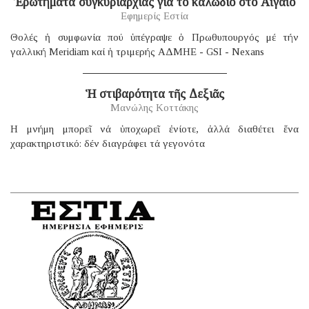
Ἐρωτήματα συγκυριαρχίας γιά τό καλώδιο στό Αἰγαῖο
Εφημερίς Εστία
Θολές ἡ συμφωνία πού ὑπέγραψε ὁ Πρωθυπουργός μέ τήν
γαλλική Μeridiam καί ἡ τριμερής ΑΔΜΗΕ - GSI - Nexans
Ἡ στιβαρότητα τῆς Δεξιᾶς
Μανώλης Κοττάκης
H μνήμη μπορεῖ νά ὑποχωρεῖ ἐνίοτε, ἀλλά διαθέτει ἕνα
χαρακτηριστικό: δέν διαγράφει τά γεγονότα