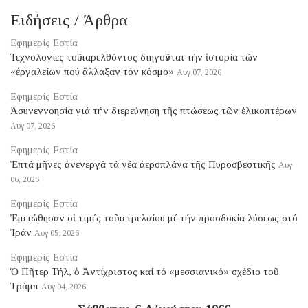
Ειδήσεις / Άρθρα
Εφημερίς Εστία
Τεχνολογίες τοῦ παρελθόντος διηγοῦνται τήν ἱστορία τῶν
«ἐργαλείων πού ἄλλαξαν τόν κόσμο»
Αυγ 07, 2026
Εφημερίς Εστία
Ἀσυνεννοησία γιά τήν διερεύνηση τῆς πτώσεως τῶν ἑλικοπτέρων
Αυγ 07, 2026
Εφημερίς Εστία
Ἑπτά μῆνες ἀνενεργά τά νέα ἀεροπλάνα τῆς Πυροσβεστικῆς
Αυγ
06, 2026
Εφημερίς Εστία
Ἐμειώθησαν οἱ τιμές τοῦ πετρελαίου μέ τήν προσδοκία λύσεως στό
Ἰράν
Αυγ 05, 2026
Εφημερίς Εστία
Ὁ Πῆτερ Τήλ, ὁ Ἀντίχριστος καί τό «μεσσιανικό» σχέδιο τοῦ
Τράμπ
Αυγ 04, 2026