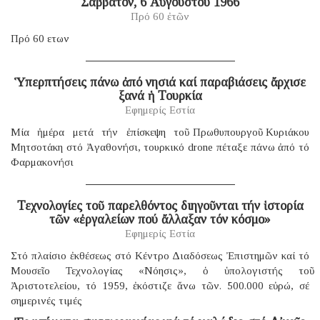
Σάββατον, 6 Αὐγούστου 1966
Πρό 60 ἐτῶν
Πρό 60 ετων
Ὑπερπτήσεις πάνω ἀπό νησιά καί παραβιάσεις ἄρχισε
ξανά ἡ Τουρκία
Εφημερίς Εστία
Μία ἡμέρα μετά τήν ἐπίσκεψη τοῦ Πρωθυπουργοῦ Κυριάκου
Μητσοτάκη στό Ἀγαθονήσι, τουρκικό drone πέταξε πάνω ἀπό τό
Φαρμακονήσι
Τεχνολογίες τοῦ παρελθόντος διηγοῦνται τήν ἱστορία
τῶν «ἐργαλείων πού ἄλλαξαν τόν κόσμο»
Εφημερίς Εστία
Στό πλαίσιο ἐκθέσεως στό Κέντρο Διαδόσεως Ἐπιστημῶν καί τό
Μουσεῖο Τεχνολογίας «Νόησις», ὁ ὑπολογιστής τοῦ
Ἀριστοτελείου, τό 1959, ἐκόστιζε ἄνω τῶν. 500.000 εὐρώ, σέ
σημερινές τιμές