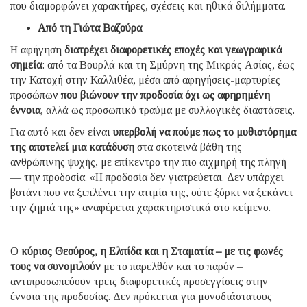
που διαμορφώνει χαρακτήρες, σχέσεις και ηθικά διλήμματα.
Από τη Γιώτα Βαζούρα
Η αφήγηση
διατρέχει διαφορετικές εποχές και γεωγραφικά
σημεία
: από τα Βουρλά και τη Σμύρνη της Μικράς Ασίας, έως
την Κατοχή στην Καλλιθέα, μέσα από αφηγήσεις-μαρτυρίες
προσώπων
που βιώνουν την προδοσία όχι ως αφηρημένη
έννοια
, αλλά ως προσωπικό τραύμα με συλλογικές διαστάσεις.
Για αυτό και δεν είναι
υπερβολή να πούμε πως το μυθιστόρημα
της αποτελεί μια κατάδυση
στα σκοτεινά βάθη της
ανθρώπινης ψυχής, με επίκεντρο την πιο αιχμηρή της πληγή
— την προδοσία. «Η προδοσία δεν γιατρεύεται. Δεν υπάρχει
βοτάνι που να ξεπλένει την ατιμία της, ούτε ξόρκι να ξεκάνει
την ζημιά της» αναφέρεται χαρακτηριστικά στο κείμενο.
Ο
κύριος Θεούρος, η Ελπίδα και η Σταματία – με τις φωνές
τους να συνομιλούν
με το παρελθόν και το παρόν –
αντιπροσωπεύουν τρεις διαφορετικές προσεγγίσεις στην
έννοια της προδοσίας. Δεν πρόκειται για μονοδιάστατους