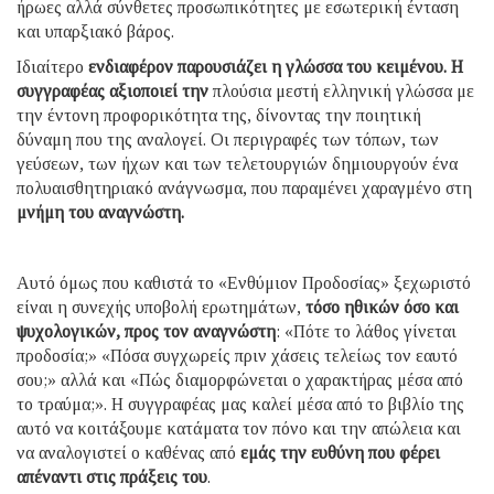
ήρωες αλλά σύνθετες προσωπικότητες με εσωτερική ένταση
και υπαρξιακό βάρος.
Ιδιαίτερο
ενδιαφέρον παρουσιάζει η γλώσσα του κειμένου. Η
συγγραφέας αξιοποιεί την
πλούσια μεστή ελληνική γλώσσα με
την έντονη προφορικότητα της, δίνοντας την ποιητική
δύναμη που της αναλογεί. Οι περιγραφές των τόπων, των
γεύσεων, των ήχων και των τελετουργιών δημιουργούν ένα
πολυαισθητηριακό ανάγνωσμα, που παραμένει χαραγμένο στη
μνήμη του αναγνώστη.
Αυτό όμως που καθιστά το «Ενθύμιον Προδοσίας» ξεχωριστό
είναι η συνεχής υποβολή ερωτημάτων,
τόσο ηθικών όσο και
ψυχολογικών, προς τον αναγνώστη
: «Πότε το λάθος γίνεται
προδοσία;» «Πόσα συγχωρείς πριν χάσεις τελείως τον εαυτό
σου;» αλλά και «Πώς διαμορφώνεται ο χαρακτήρας μέσα από
το τραύμα;». Η συγγραφέας μας καλεί μέσα από το βιβλίο της
αυτό να κοιτάξουμε κατάματα τον πόνο και την απώλεια και
να αναλογιστεί ο καθένας από
εμάς την ευθύνη που φέρει
απέναντι στις πράξεις του
.