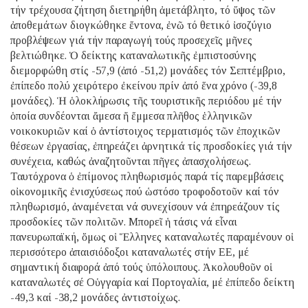
τήν τρέχουσα ζήτηση διετηρήθη ἀμετάβλητο, τό ὕψος τῶν
ἀποθεμάτων διογκώθηκε ἔντονα, ἐνῶ τό θετικό ἰσοζύγιο
προβλέψεων γιά τήν παραγωγή τούς προσεχεῖς μῆνες
βελτιώθηκε. Ὁ δείκτης καταναλωτικῆς ἐμπιστοσύνης
διεμορφώθη στίς -57,9 (ἀπό -51,2) μονάδες τόν Σεπτέμβριο,
ἐπίπεδο πολύ χειρότερο ἐκείνου πρίν ἀπό ἕνα χρόνο (-39,8
μονάδες). Ἡ ὁλοκλήρωσις τῆς τουριστικῆς περιόδου μέ τήν
ὁποία συνδέονται ἄμεσα ἤ ἔμμεσα πλῆθος ἑλληνικῶν
νοικοκυριῶν καί ὁ ἀντίστοιχος τερματισμός τῶν ἐποχικῶν
θέσεων ἐργασίας, ἐπηρεάζει ἀρνητικά τίς προσδοκίες γιά τήν
συνέχεια, καθώς ἀναζητοῦνται πῆγες ἀπασχολήσεως.
Ταυτόχρονα ὁ ἐπίμονος πληθωρισμός παρά τίς παρεμβάσεις
οἰκονομικῆς ἐνισχύσεως πού ὡστόσο τροφοδοτοῦν καί τόν
πληθωρισμό, ἀναμένεται νά συνεχίσουν νά ἐπηρεάζουν τίς
προσδοκίες τῶν πολιτῶν. Μπορεῖ ἡ τάσις νά εἶναι
πανευρωπαϊκή, ὅμως οἱ Ἕλληνες καταναλωτές παραμένουν οἱ
περισσότερο ἀπαισιόδοξοι καταναλωτές στήν ΕΕ, μέ
σημαντική διαφορά ἀπό τούς ὑπόλοιπους. Ἀκολουθοῦν οἱ
καταναλωτές σέ Οὑγγαρία καί Πορτογαλία, μέ ἐπίπεδο δείκτη
-49,3 καί -38,2 μονάδες ἀντιστοίχως.