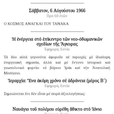
Σάββατον, 6 Αὐγούστου 1966
Πρό 60 ἐτῶν
Ο ΚΟΣΜΟΣ ΑΝΑΓΚΑΙ ΤΟΥ ΤΑΝΑΚΑ
Ἡ ἐνέργεια στό ἐπίκεντρο τῶν νεο-ὀθωμανικῶν
σχεδίων τῆς Ἄγκυρας
Εφημερίς Εστία
Τά δύο αὐτά γεγονότα ἀφοροῦν σέ περιοχές μέ ἰδιαίτερη
ἐνεργειακή σημασία, ἀλλά καί μέ ἔντονο ἱστορικό καί
γεωπολιτικό φορτίο: τό βόρειο Ἰράκ καί τήν Ἀνατολική
Μεσόγειο.
Ἱεραρχία: Ἕνα ἀκόμη χρόνο σέ ἀδράνεια (μέρος B΄)
Εφημερίς Εστία
Σημειώνεται ὅτι δέν εἶναι μέ σειρά ἀξιολογήσεως:
Ναυάγιο τοῦ πολέμου εὑρέθη ἄθικτο στό Ἰόνιο