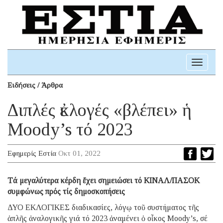
Toggle
navigati
Ειδήσεις / Άρθρα
Διπλές ἐκλογές «βλέπει» ἡ
Moody’s τό 2023
Εφημερίς Εστία
Οκτ 01, 2022
Tά μεγαλύτερα κέρδη ἔχει σημειώσει τό ΚΙΝΑΛ/ΠΑΣΟΚ
συμφώνως πρός τίς δημοσκοπήσεις
ΔΥΟ ΕΚΛΟΓΙΚΕΣ διαδικασίες, λόγῳ τοῦ συστήματος τῆς
ἁπλῆς ἀναλογικῆς γιά τό 2023 ἀναμένει ὁ οἶκος Moody’s, σέ