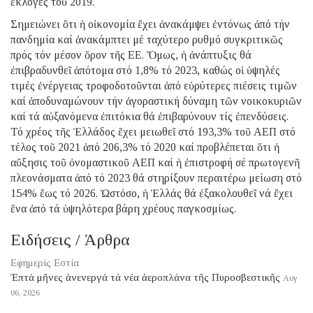
ἐκλογές τοῦ 2019.
Σημειώνει ὅτι ἡ οἰκονομία ἔχει ἀνακάμψει ἐντόνως ἀπό τήν
πανδημία καί ἀνακάμπτει μέ ταχύτερο ρυθμό συγκριτικῶς
πρός τόν μέσον ὅρον τῆς ΕΕ. Ὅμως, ἡ ἀνάπτυξις θά
ἐπιβραδυνθεῖ ἀπότομα στό 1,8% τό 2023, καθώς οἱ ὑψηλές
τιμές ἐνέργειας τροφοδοτοῦνται ἀπό εὐρύτερες πιέσεις τιμῶν
καί ἀποδυναμώνουν τήν ἀγοραστική δύναμη τῶν νοικοκυριῶν
καί τά αὐξανόμενα ἐπιτόκια θά ἐπιβαρύνουν τίς ἐπενδύσεις.
Τό χρέος τῆς Ἑλλάδος ἔχει μειωθεῖ στό 193,3% τοῦ ΑΕΠ στό
τέλος τοῦ 2021 ἀπό 206,3% τό 2020 καί προβλέπεται ὅτι ἡ
αὔξησις τοῦ ὀνομαστικοῦ ΑΕΠ καί ἡ ἐπιστροφή σέ πρωτογενῆ
πλεονάσματα ἀπό τό 2023 θά στηρίξουν περαιτέρω μείωση στό
154% ἕως τό 2026. Ὡστόσο, ἡ Ἑλλάς θά ἐξακολουθεῖ νά ἔχει
ἕνα ἀπό τά ὑψηλότερα βάρη χρέους παγκοσμίως.
Ειδήσεις / Άρθρα
Εφημερίς Εστία
Ἑπτά μῆνες ἀνενεργά τά νέα ἀεροπλάνα τῆς Πυροσβεστικῆς
Αυγ
06, 2026