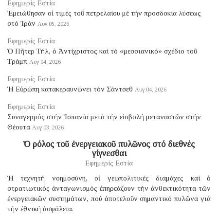
Εφημερίς Εστία
Ἐμειώθησαν οἱ τιμές τοῦ πετρελαίου μέ τήν προσδοκία λύσεως
στό Ἰράν
Αυγ 05, 2026
Εφημερίς Εστία
Ὁ Πῆτερ Τήλ, ὁ Ἀντίχριστος καί τό «μεσσιανικό» σχέδιο τοῦ
Τράμπ
Αυγ 04, 2026
Εφημερίς Εστία
Ἡ Εὐρώπη κατακεραυνώνει τόν Σάντσεθ
Αυγ 04, 2026
Εφημερίς Εστία
Συναγερμός στήν Ἱσπανία μετά τήν εἰσβολή μεταναστῶν στήν
Θέουτα
Αυγ 03, 2026
Ὁ ρόλος τοῦ ἐνεργειακοῦ πυλῶνος στό διεθνές
γίγνεσθαι
Εφημερίς Εστία
Ἡ τεχνητή νοημοσύνη, οἱ γεωπολιτικές διαμάχες καί ὁ
στρατιωτικός ἀνταγωνισμός ἐπηρεάζουν τήν ἀνθεκτικότητα τῶν
ἐνεργειακῶν συστημάτων, πού ἀποτελοῦν σημαντικό πυλῶνα γιά
τήν ἐθνική ἀσφάλεια.