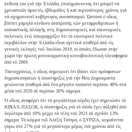
ἔκθεσή του γιά τήν Ἑλλάδα, ἐπισημαίνοντας ὅτι μπορεῖ νά
χρειαστοῦν ἀρκετές ἑβδομάδες ἤ καί περισσότερος χρόνος γιά
νά σχηματιστεῖ κυβέρνησις συνασπισμοῦ. Ὡστόσο ὁ οἶκος
βλέπει χαμηλό κίνδυνο ἀνατροπῆς τῶν μεταρρυθμίσεων ἤ
οὐσιαστικῆς ἀλλαγῆς στίς δημοσιονομικές καί οἰκονομικές
πολιτικές ἐνῶ ὑπογραμμίζει ὅτι τό ἐσωτερικό πολιτικό
περιβάλλον στήν Ἑλλάδα εἶναι σχετικά σταθερό ἀπό τίς
γενικές ἐκλογές τοῦ Ἰουλίου 2019, οἱ ὁποῖες ἔδωσαν στήν
χώρα τήν πρώτη μονοκομματική κοινοβουλευτική πλειοψηφία
ἀπό τό 2009.
Ταυτοχρόνως, ὁ οἶκος σημειώνει ὅτι βάσει τῶν πρόσφατων
δημοσκοπήσεων ἡ ὑποστήριξις γιά τήν Νέα Δημοκρατία
μειώνεται σταθερά ἀπό ἕνα μέγιστο ποσοστό περίπου 48% στά
μέσα τοῦ 2020 σέ περίπου 36% σήμερα.
Ὁ οἶκος ἀναφέρει ὅτι τά μεγαλύτερα κέρδη ἔχει σημειώσει τό
ΚΙΝΑΛ-ΠΑΣΟΚ, ἡ ὑποστήριξις γιά τό ὁποῖο ἔχει αὐξηθεῖ ἀπό
λιγώτερο ἀπό 10% μέχρι τά τέλη τοῦ 2021 σέ σχεδόν 13%
σήμερα. Τό κόμμα τοῦ Ἀλέξη Τσίπρα, ὁ ΣΥΡΙΖΑ, κυμαίνεται
γύρω στό 27% γιά τό μεγαλύτερο μέρος τοῦ χρόνου ἀπό τίς