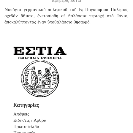
Εφημερίς Εστία
Ναυάγιο γερμανικοῦ πολεμικοῦ τοῦ B; Παγκοσμίου Πολέμου,
σχεδόν ἄθικτο, ἐνετοπίσθη σέ θαλάσσια περιοχή στό Ἰόνιο,
ἀποκαλύπτοντας ἕναν ὑποθαλάσσιο θησαυρό.
Κατηγορίες
Απόψεις
Ειδήσεις / Άρθρα
Πρωτοσέλιδα
Προσφορές